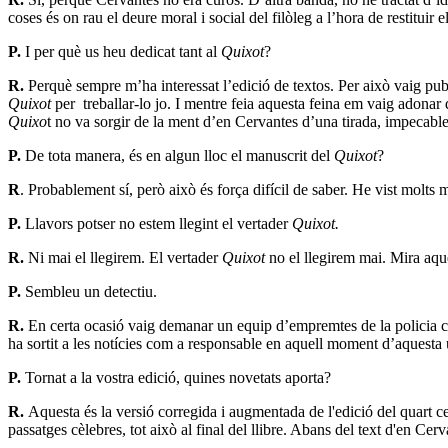
coses és on rau el deure moral i social del filòleg a l’hora de restituir el
P.
I per què us heu dedicat tant al
Quixot
?
R.
Perquè sempre m’ha interessat l’edició de textos. Per això vaig pub
Quixot
per treballar-lo jo. I mentre feia aquesta feina em vaig adonar 
Quixo
t no va sorgir de la ment d’en Cervantes d’una tirada, impecabl
P.
De tota manera, és en algun lloc el manuscrit del
Quixot
?
R
. Probablement sí, però això és força difícil de saber. He vist molts 
P.
Llavors potser no estem llegint el vertader
Quixot.
R.
Ni mai el llegirem. El vertader
Q
uixot
no el llegirem mai. Mira aqu
P.
Sembleu un detectiu.
R.
En certa ocasió vaig demanar un equip d’empremtes de la policia ci
ha sortit a les notícies com a responsable en aquell moment d’aquesta un
P.
Tornat a la vostra edició, quines novetats aporta?
R.
Aquesta és la versió corregida i augmentada de l'edició del quart ce
passatges cèlebres, tot això al final del llibre. Abans del text d'en C