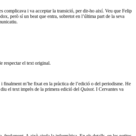
 complicava i va acceptar la transició, per dir-ho així. Veu que Felip
odox, però sí un beat que entra, sobretot en l’última part de la seva
municatiu.
 respectar el text original.
 i finalment m’he fixat en la pràctica de l’edició o del periodisme. He
 diu el text imprès de la primera edició del
Quixot
. I Cervantes va
 fredament. A això ajuda la informàtica. En els detalls, en les petites