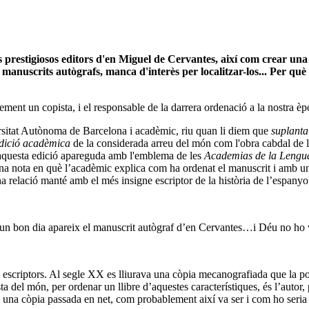
 prestigiosos editors d'en Miguel de Cervantes, així com crear una
manuscrits autògrafs, manca d'interès per localitzar-los... Per què 
ement un copista, i el responsable de la darrera ordenació a la nostra è
versitat Autònoma de Barcelona i acadèmic, riu quan li diem que
suplanta
dició acadèmica
de la considerada arreu del món com l'obra cabdal de la 
, aquesta edició apareguda amb l'emblema de les
Academias de la Lengu
 una nota en què l’acadèmic explica com ha ordenat el manuscrit i amb 
 relació manté amb el més insigne escriptor de la història de l’espanyol 
n bon dia apareix el manuscrit autògraf d’en Cervantes…i Déu no ho vu
ls escriptors. Al segle XX es lliurava una còpia mecanografiada que la po
ta del món, per ordenar un llibre d’aquestes característiques, és l’auto
una còpia passada en net, com probablement així va ser i com ho seria en 