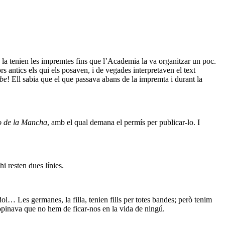
 la tenien les impremtes fins que l’Academia la va organitzar un poc.
rs antics els qui els posaven, i de vegades interpretaven el text
be
! Ell sabia que el que passava abans de la impremta i durant la
o de la Mancha
, amb el qual demana el permís per publicar-lo. I
hi resten dues línies.
… Les germanes, la filla, tenien fills per totes bandes; però tenim
 opinava que no hem de ficar-nos en la vida de ningú.