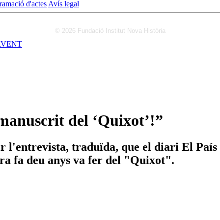
ramació d'actes
Avís legal
© 2026 Fundació Institut Nova Història
RVENT
manuscrit del ‘Quixot’!”
 l'entrevista, traduïda, que el diari El País 
ra fa deu anys va fer del "Quixot".