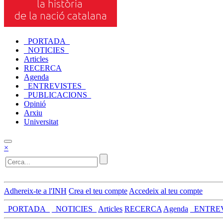
_PORTADA_
_NOTICIES_
Articles
RECERCA
Agenda
_ENTREVISTES_
_PUBLICACIONS_
Opinió
Arxiu
Universitat
×
Adhereix-te a l'INH
Crea el teu compte
Accedeix al teu compte
_PORTADA_
_NOTICIES_
Articles
RECERCA
Agenda
_ENTRE