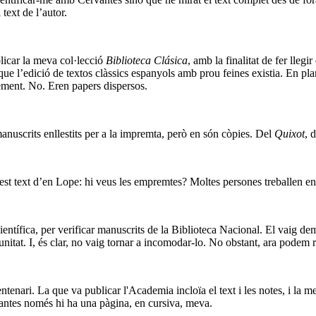
 text de l’autor.
licar la meva col·lecció
Biblioteca Clásica
, amb la finalitat de fer lleg
que l’edició de textos clàssics espanyols amb prou feines existia. En pla
ement. No. Eren papers dispersos.
manuscrits enllestits per a la impremta, però en són còpies. Del
Quixot
, 
est text d’en Lope: hi veus les empremtes? Moltes persones treballen en
entífica, per verificar manuscrits de la Biblioteca Nacional. El vaig d
itat. I, és clar, no vaig tornar a incomodar-lo. No obstant, ara podem ra
ntenari. La que va publicar l'Academia incloïa el text i les notes, i la 
ervantes només hi ha una pàgina, en cursiva, meva.