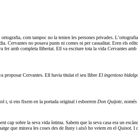
 ortografia, com tampoc no la tenien les persones privades. L’ortografia
 dia. Cervantes no posava punts ni comes ni per casualitat. Eren els edito
va fer amb completa llibertat. Ell va escriure tota la vida Cervantes amb
 va proposar Cervantes. Ell havia titulat el seu llibre
El ingenioso hidalg
ol i, si ens fixem en la portada original i esborrem
Don Quijote
, només 
 cap sobre la seva vida íntima. Sabem que la seva casa era un escàndol
atge que mirava les coses des de lluny i això ho veiem en el
Quixot
. I