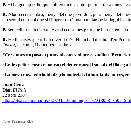
P.
Hi ha gent que diu que cobreu drets d'autor per una obra que va e
R.
Alguna cosa cobro, menys del que jo voldria; però menys del que va
em sembla normal que si l'impressor té una part, també la tingui l'editor
P.
Ser l'editor d'en Cervantes és la cosa més gran que heu fet en la vos
R.
He fet coses que m'han divertit més. He treballat l'obra d'en Petrarc
Quixot
,
en canvi, l'he fet per als altres.
“Cervantes no posava punts ni comes ni per casualitat. Eren els edi
“En les petites coses és on rau el deure moral i social del filòleg a l
“La meva nova edició hi afegeix materials i abundants índexs, refr
Juan Cruz
Diari
El País
22 abril 2007
https://elpais.com/diario/2007/04/22/domingo/1177213958_850215.h
Autor:
Francisco Rico