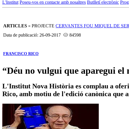
L'Institut
Poseu-vos en contacte amb nosaltres
Butlletí electrònic
Prog
ARTICLES
» PROJECTE
CERVANTES FOU MIQUEL DE SE
Data de publicació: 26-09-2017
84598
FRANCISCO RICO
“Déu no vulgui que aparegui el 
L'Institut Nova Història es complau a oferir
Rico, amb motiu de l'edició canònica que a