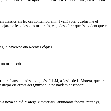
ir els clàssics als lectors contemporanis. I vaig voler quedar-me el
ntejar-me les qüestions materials, vaig descobrir que és evident que el
degué haver-ne dues-centes còpies.
 un manuscrit.
emanar abans que s'esdevingués l’11-M, a Jesús de la Morera, que ara
strejar els errors del
Quixot
que no havíem descobert.
meva nova edició hi afegeix materials i abundants índexs, refranys,