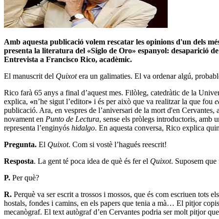
Amb aquesta publicació volem rescatar les opinions d'un dels més
presenta la literatura del
«
Siglo de Oro
»
espanyol: desaparició de 
Entrevista a Francisco Rico, acadèmic.
El manuscrit del
Quixot
era un galimaties. El va ordenar algú, probabl
Rico farà 65 anys a final d’aquest mes. Filòleg, catedràtic de la Uni
explica,
«
n’he sigut l’editor
»
i és per això que va realitzar la que fou
e
publicació. Ara, en vespres de l’aniversari de la mort d'en Cervantes
novament en
Punto de Lectura
, sense els pròlegs introductoris, amb
representa l’enginyós
hidalgo
. En aquesta conversa, Rico explica quina
Pregunta.
El
Quixot
. Com si vostè l’hagués reescrit!
Resposta
. La gent té poca idea de què és fer el
Quixot
. Suposem que u
P.
Per què?
R.
Perquè va ser escrit a trossos i mossos, que és com escriuen tots e
hostals, fondes i camins, en els papers que tenia a mà… El pitjor copis
mecanògraf. El text autògraf d’en Cervantes podria ser molt pitjor que 