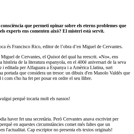
 consciència que permeti opinar sobre els eterns problemes que
els experts ens comenten això? El misteri està servit.
poca és Francisco Rico, editor de l’obra d’en Miguel de Cervantes.
Miguel de Cervantes, el
Quixot
del qual ha reescrit.
«
No
»
, ens
història de la literatura espanyola, en el 400è aniversari de la seva
a
i editada per Alfaguara a Espanya i a Amèrica Llatina, surt
una portada que considera un tresor: un dibuix d'en Manolo Valdés que
i com s'ho ha fet per posar en ordre el seu llibre.
lgui perquè tocaria molt els nassos!
dia haver fet una secretària. Però Cervantes anava escrivint per
r, perquè en aquestes circumstàncies comet més faltes que un
l'actualitat. Cap escriptor no presenta els textos originals!