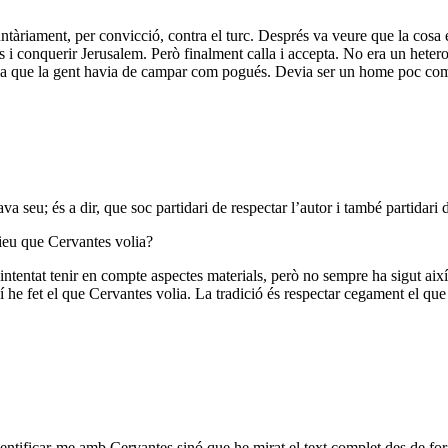
àriament, per convicció, contra el turc. Després va veure que la cosa es
rcs i conquerir Jerusalem. Però finalment calla i accepta. No era un heter
 creia que la gent havia de campar com pogués. Devia ser un home poc co
 seu; és a dir, que soc partidari de respectar l’autor i també partidari de
èieu que Cervantes volia?
ntentat tenir en compte aspectes materials, però no sempre ha sigut així
í he fet el que Cervantes volia. La tradició és respectar cegament el que
entificar-me amb Cervantes sinó que he mirat el text complet des de fora,