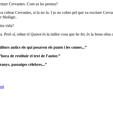
scriure Cervantes. Com us ho preneu?
 cobrar Cervantes, si fa no fa. I jo no cobro pel que va escriure Cervan
 filològic.
tra vida?
a. Però sí, editar el
Quixot
és la millor cosa que he fet, és la
bona
obra 
tors antics els qui posaven els punts i les comes...”
’hora de restituir el text de l’autor.”
anys, passatges cèlebres...”
tml