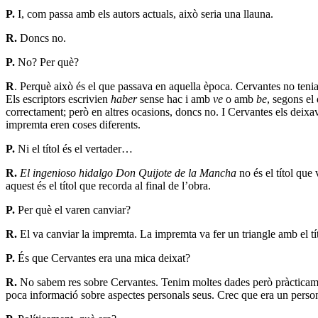
P.
I, com passa amb els autors actuals, això seria una llauna.
R.
Doncs no.
P.
No? Per què?
R
. Perquè això és el que passava en aquella època. Cervantes no tenia
Els escriptors escrivien
haber
sense hac i amb
ve
o amb
be
, segons el
correctament; però en altres ocasions, doncs no. I Cervantes els deixa
impremta eren coses diferents.
P.
Ni el títol és el vertader…
R.
El ingenioso hidalgo Don Quijote de la Mancha
no és el títol que
aquest és el títol que recorda al final de l’obra.
P.
Per què el varen canviar?
R.
El va canviar la impremta. La impremta va fer un triangle amb el tít
P.
És que Cervantes era una mica deixat?
R.
No sabem res sobre Cervantes. Tenim moltes dades però pràcticament
poca informació sobre aspectes personals seus. Crec que era un person