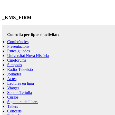
_KMS_FIRM
Consulta per tipus d'activitat:
Conferències
Presentacions
Rutes guiades
Universitat Nova Història
Cinefòrums
Simposis
Radio-Televisió
Jornades
Actes
Lectures en linia
Viatges
Sopars-Tertúlia
Cursos
Signatura de llibres
Tallers
Concerts