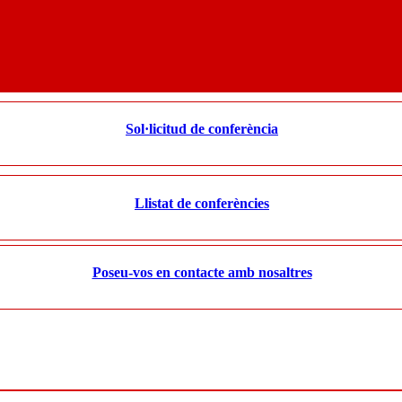
Sol·licitud de conferència
Llistat de conferències
Poseu-vos en contacte amb nosaltres