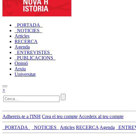
_PORTADA_
_NOTICIES_
Articles
RECERCA
Agenda
_ENTREVISTES_
_PUBLICACIONS_
Opinió
Arxiu
Universitat
×
Adhereix-te a l'INH
Crea el teu compte
Accedeix al teu compte
_PORTADA_
_NOTICIES_
Articles
RECERCA
Agenda
_ENTRE