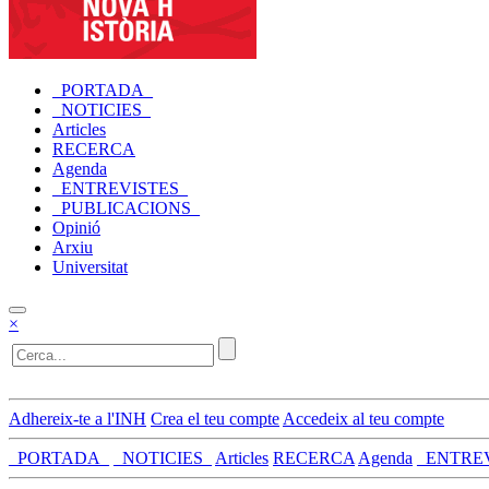
_PORTADA_
_NOTICIES_
Articles
RECERCA
Agenda
_ENTREVISTES_
_PUBLICACIONS_
Opinió
Arxiu
Universitat
×
Adhereix-te a l'INH
Crea el teu compte
Accedeix al teu compte
_PORTADA_
_NOTICIES_
Articles
RECERCA
Agenda
_ENTRE