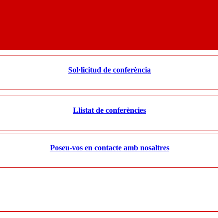
Sol·licitud de conferència
Llistat de conferències
Poseu-vos en contacte amb nosaltres