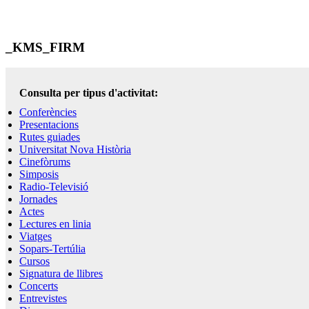
_KMS_FIRM
Consulta per tipus d'activitat:
Conferències
Presentacions
Rutes guiades
Universitat Nova Història
Cinefòrums
Simposis
Radio-Televisió
Jornades
Actes
Lectures en linia
Viatges
Sopars-Tertúlia
Cursos
Signatura de llibres
Concerts
Entrevistes