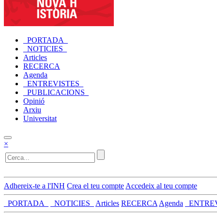
_PORTADA_
_NOTICIES_
Articles
RECERCA
Agenda
_ENTREVISTES_
_PUBLICACIONS_
Opinió
Arxiu
Universitat
×
Adhereix-te a l'INH
Crea el teu compte
Accedeix al teu compte
_PORTADA_
_NOTICIES_
Articles
RECERCA
Agenda
_ENTRE