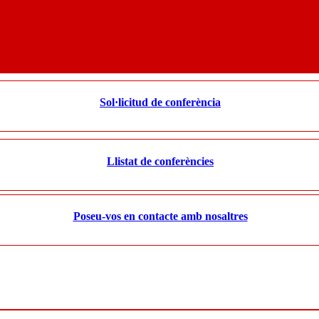
Sol·licitud de conferència
Llistat de conferències
Poseu-vos en contacte amb nosaltres