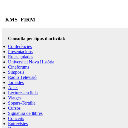
_KMS_FIRM
Consulta per tipus d'activitat:
Conferències
Presentacions
Rutes guiades
Universitat Nova Història
Cinefòrums
Simposis
Radio-Televisió
Jornades
Actes
Lectures en linia
Viatges
Sopars-Tertúlia
Cursos
Signatura de llibres
Concerts
Entrevistes