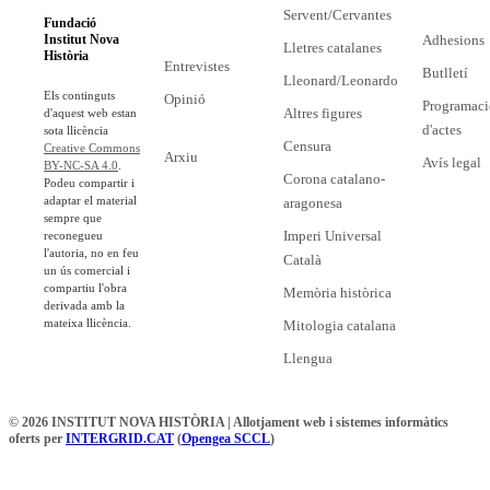
Servent/Cervantes
Fundació
Adhesions
Institut Nova
Lletres catalanes
Història
Entrevistes
Butlletí
Lleonard/Leonardo
Els continguts
Opinió
Programaci
Altres figures
d'aquest web estan
d'actes
sota llicència
Censura
Creative Commons
Arxiu
Avís legal
BY-NC-SA 4.0
.
Corona catalano-
Podeu compartir i
adaptar el material
aragonesa
sempre que
Imperi Universal
reconegueu
l'autoria, no en feu
Català
un ús comercial i
compartiu l'obra
Memòria històrica
derivada amb la
mateixa llicència.
Mitologia catalana
Llengua
© 2026 INSTITUT NOVA HISTÒRIA | Allotjament web i sistemes informàtics
oferts per
INTERGRID.CAT
(
Opengea SCCL
)