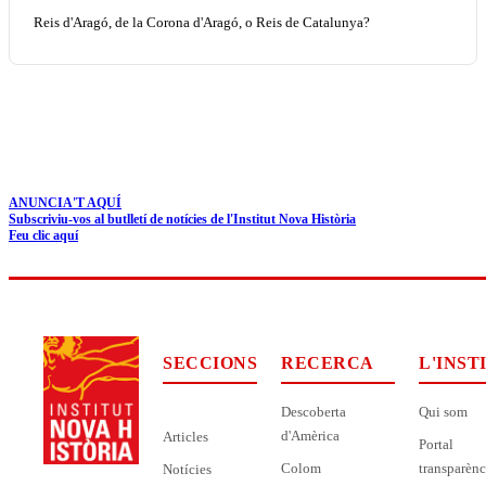
Reis d'Aragó, de la Corona d'Aragó, o Reis de Catalunya?
ANUNCIA'T AQUÍ
Subscriviu-vos al butlletí de notícies de l'Institut Nova Història
Feu clic aquí
SECCIONS
RECERCA
L'INST
Descoberta
Qui som
d'Amèrica
Articles
Portal
Colom
transparènc
Notícies