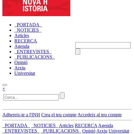
_PORTADA_
_NOTICIES_
Articles
RECERCA
Agenda
_ENTREVISTES_
_PUBLICACIONS_
Opinió
Arxiu
Universitat
×
Adhereix-te a l'INH
Crea el teu compte
Accedeix al teu compte
_PORTADA_
_NOTICIES_
Articles
RECERCA
Agenda
_ENTREVISTES_
_PUBLICACIONS_
Opinió
Arxiu
Universitat