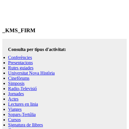
_KMS_FIRM
Consulta per tipus d'activitat:
Conferències
Presentacions
Rutes guiades
Universitat Nova Història
Cinefòrums
Simposis
Radio-Televisió
Jornades
Actes
Lectures en linia
Viatges
Sopars-Tertúlia
Cursos
Signatura de llibres