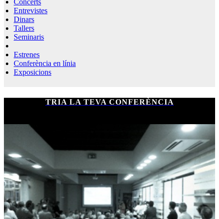
Concerts
Entrevistes
Dinars
Tallers
Seminaris
Estrenes
Conferència en línia
Exposicions
TRIA LA TEVA CONFERÈNCIA