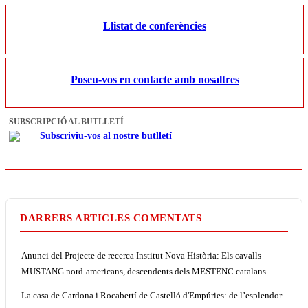
Llistat de conferències
Poseu-vos en contacte amb nosaltres
SUBSCRIPCIÓ AL BUTLLETÍ
Subscriviu-vos al nostre butlletí
DARRERS ARTICLES COMENTATS
Anunci del Projecte de recerca Institut Nova Història: Els cavalls
MUSTANG nord-americans, descendents dels MESTENC catalans
La casa de Cardona i Rocabertí de Castelló d'Empúries: de l’esplendor