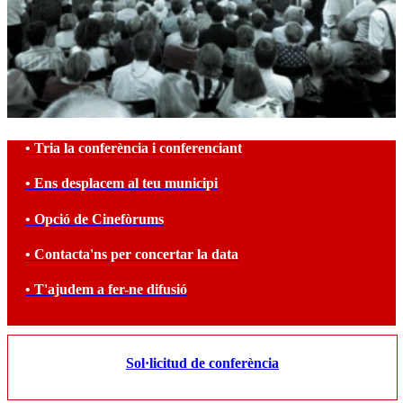
• Tria la conferència i conferenciant
• Ens desplacem al teu municipi
• Opció de Cinefòrums
• Contacta'ns per concertar la data
• T'ajudem a fer-ne difusió
Sol·licitud de conferència