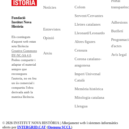
Portal
Colom
transparènc
Notícies
Servent/Cervantes
Fundació
Adhesions
Institut Nova
Lletres catalanes
Història
Entrevistes
Butlletí
Lleonard/Leonardo
Els continguts
Opinió
Programaci
Altres figures
d'aquest web estan
d'actes
sota llicència
Censura
Creative Commons
Arxiu
Avís legal
BY-NC-SA 4.0
.
Corona catalano-
Podeu compartir i
adaptar el material
aragonesa
sempre que
Imperi Universal
reconegueu
l'autoria, no en feu
Català
un ús comercial i
compartiu l'obra
Memòria històrica
derivada amb la
mateixa llicència.
Mitologia catalana
Llengua
© 2026 INSTITUT NOVA HISTÒRIA | Allotjament web i sistemes informàtics
oferts per
INTERGRID.CAT
(
Opengea SCCL
)