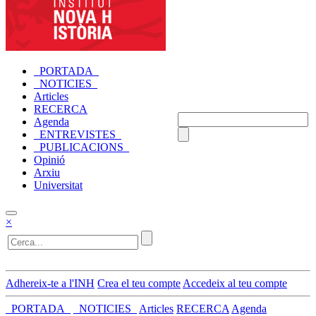
_PORTADA_
_NOTICIES_
Articles
RECERCA
Agenda
_ENTREVISTES_
_PUBLICACIONS_
Opinió
Arxiu
Universitat
×
Adhereix-te a l'INH
Crea el teu compte
Accedeix al teu compte
_PORTADA_
_NOTICIES_
Articles
RECERCA
Agenda