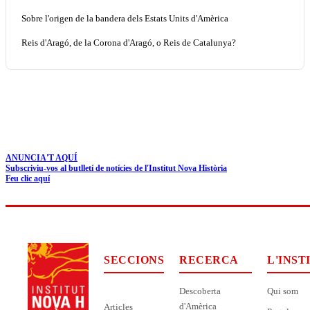
Sobre l'origen de la bandera dels Estats Units d'Amèrica
Reis d'Aragó, de la Corona d'Aragó, o Reis de Catalunya?
ANUNCIA'T AQUÍ
Subscriviu-vos al butlletí de notícies de l'Institut Nova Història
Feu clic aquí
SECCIONS
RECERCA
L'INST
Descoberta
Qui som
d'Amèrica
Articles