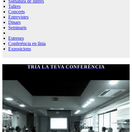
Signatura de llibres
Tallers
Concerts
Entrevistes
Dinars
Seminaris
Estrenes
Conferència en línia
Exposicions
TRIA LA TEVA CONFERÈNCIA