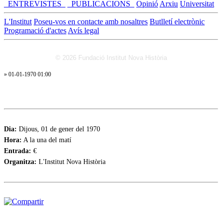
_ENTREVISTES_
_PUBLICACIONS_
Opinió
Arxiu
Universitat
L'Institut
Poseu-vos en contacte amb nosaltres
Butlletí electrònic
Programació d'actes
Avís legal
© 2026 Fundació Institut Nova Història
» 01-01-1970 01:00
Dia:
Dijous, 01 de gener del 1970
Hora:
A la una del matí
Entrada:
€
Organitza:
L'Institut Nova Història