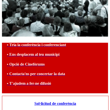
• Tria la conferència i conferenciant
• Ens desplacem al teu municipi
• Opció de Cinefòrums
• Contacta'ns per concertar la data
• T'ajudem a fer-ne difusió
Sol·licitud de conferència