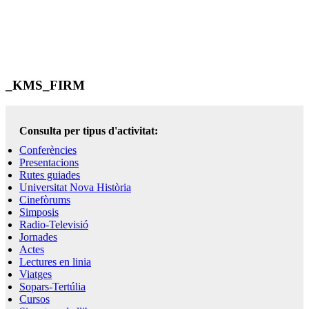
_KMS_FIRM
Consulta per tipus d'activitat:
Conferències
Presentacions
Rutes guiades
Universitat Nova Història
Cinefòrums
Simposis
Radio-Televisió
Jornades
Actes
Lectures en linia
Viatges
Sopars-Tertúlia
Cursos