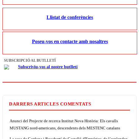
Llistat de conferències
Poseu-vos en contacte amb nosaltres
SUBSCRIPCIÓ AL BUTLLETÍ
Subscriviu-vos al nostre butlletí
DARRERS ARTICLES COMENTATS
Anunci del Projecte de recerca Institut Nova Història: Els cavalls
MUSTANG nord-americans, descendents dels MESTENC catalans
La casa de Cardona i Rocabertí de Castelló d'Empúries: de l’esplendor