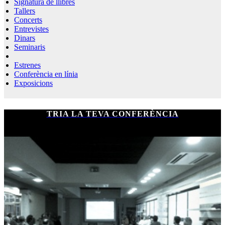
Signatura de llibres
Tallers
Concerts
Entrevistes
Dinars
Seminaris
Estrenes
Conferència en línia
Exposicions
TRIA LA TEVA CONFERÈNCIA