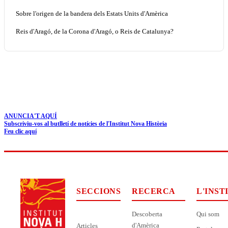
Sobre l'origen de la bandera dels Estats Units d'Amèrica
Reis d'Aragó, de la Corona d'Aragó, o Reis de Catalunya?
ANUNCIA'T AQUÍ
Subscriviu-vos al butlletí de notícies de l'Institut Nova Història
Feu clic aquí
SECCIONS
RECERCA
L'INST
Descoberta
Qui som
d'Amèrica
Articles