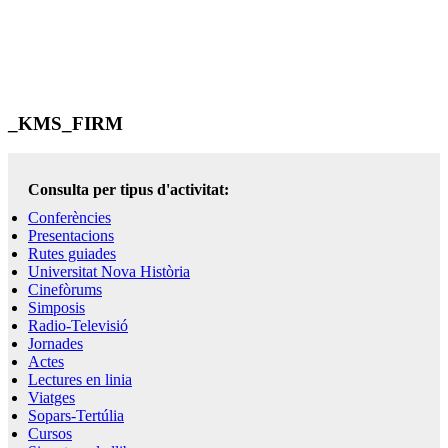
_KMS_FIRM
Consulta per tipus d'activitat:
Conferències
Presentacions
Rutes guiades
Universitat Nova Història
Cinefòrums
Simposis
Radio-Televisió
Jornades
Actes
Lectures en linia
Viatges
Sopars-Tertúlia
Cursos