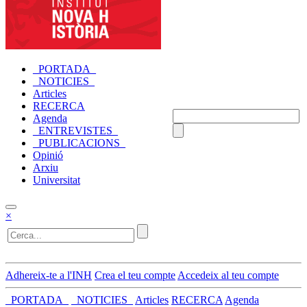
_PORTADA_
_NOTICIES_
Articles
RECERCA
Agenda
_ENTREVISTES_
_PUBLICACIONS_
Opinió
Arxiu
Universitat
×
Adhereix-te a l'INH
Crea el teu compte
Accedeix al teu compte
_PORTADA_
_NOTICIES_
Articles
RECERCA
Agenda