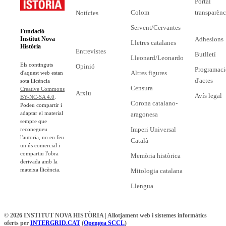
Portal
Colom
transparènc
Notícies
Servent/Cervantes
Fundació
Adhesions
Institut Nova
Lletres catalanes
Història
Entrevistes
Butlletí
Lleonard/Leonardo
Els continguts
Opinió
Programaci
Altres figures
d'aquest web estan
d'actes
sota llicència
Censura
Creative Commons
Arxiu
Avís legal
BY-NC-SA 4.0
.
Corona catalano-
Podeu compartir i
adaptar el material
aragonesa
sempre que
Imperi Universal
reconegueu
l'autoria, no en feu
Català
un ús comercial i
compartiu l'obra
Memòria històrica
derivada amb la
mateixa llicència.
Mitologia catalana
Llengua
© 2026 INSTITUT NOVA HISTÒRIA | Allotjament web i sistemes informàtics
oferts per
INTERGRID.CAT
(
Opengea SCCL
)