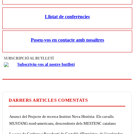
Llistat de conferències
Poseu-vos en contacte amb nosaltres
SUBSCRIPCIÓ AL BUTLLETÍ
Subscriviu-vos al nostre butlletí
DARRERS ARTICLES COMENTATS
Anunci del Projecte de recerca Institut Nova Història: Els cavalls
MUSTANG nord-americans, descendents dels MESTENC catalans
La casa de Cardona i Rocabertí de Castelló d'Empúries: de l’esplendor