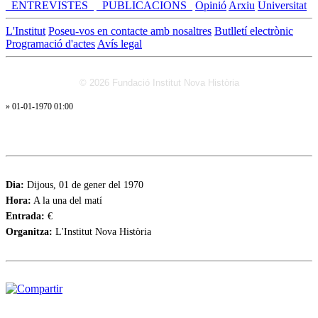
_ENTREVISTES_
_PUBLICACIONS_
Opinió
Arxiu
Universitat
L'Institut
Poseu-vos en contacte amb nosaltres
Butlletí electrònic
Programació d'actes
Avís legal
© 2026 Fundació Institut Nova Història
» 01-01-1970 01:00
Dia:
Dijous, 01 de gener del 1970
Hora:
A la una del matí
Entrada:
€
Organitza:
L'Institut Nova Història