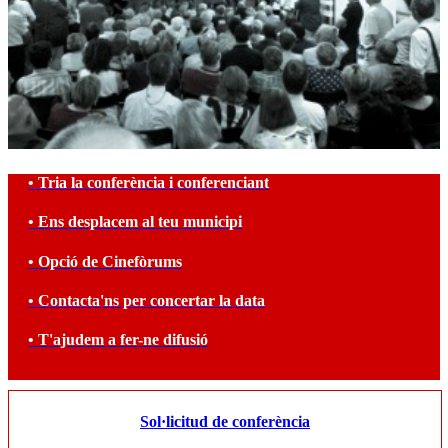
• Tria la conferència i conferenciant
• Ens desplacem al teu municipi
• Opció de Cinefòrums
• Contacta'ns per concertar la data
• T'ajudem a fer-ne difusió
Sol·licitud de conferència