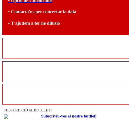
• Opció de Cinefòrums
• Contacta'ns per concertar la data
• T'ajudem a fer-ne difusió
SUBSCRIPCIÓ AL BUTLLETÍ
Subscriviu-vos al nostre butlletí