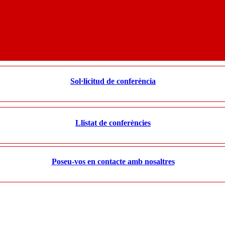
Sol·licitud de conferència
Llistat de conferències
Poseu-vos en contacte amb nosaltres