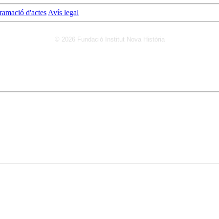
ramació d'actes
Avís legal
© 2026 Fundació Institut Nova Història