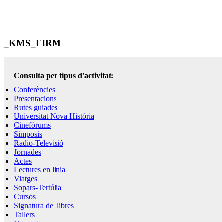
_KMS_FIRM
Consulta per tipus d'activitat:
Conferències
Presentacions
Rutes guiades
Universitat Nova Història
Cinefòrums
Simposis
Radio-Televisió
Jornades
Actes
Lectures en linia
Viatges
Sopars-Tertúlia
Cursos
Signatura de llibres
Tallers