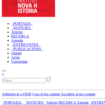
_PORTADA_
_NOTICIES_
Articles
RECERCA
Agenda
_ENTREVISTES_
_PUBLICACIONS_
Opinió
Arxiu
Universitat
×
Adhereix-te a l'INH
Crea el teu compte
Accedeix al teu compte
_PORTADA_
_NOTICIES_
Articles
RECERCA
Agenda
_ENTRE