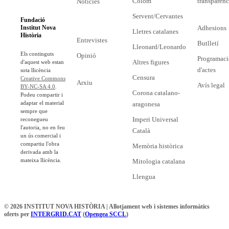
Colom
transparènc
Notícies
Servent/Cervantes
Fundació
Adhesions
Institut Nova
Lletres catalanes
Història
Entrevistes
Butlletí
Lleonard/Leonardo
Els continguts
Opinió
Programaci
Altres figures
d'aquest web estan
d'actes
sota llicència
Censura
Creative Commons
Arxiu
Avís legal
BY-NC-SA 4.0
.
Corona catalano-
Podeu compartir i
adaptar el material
aragonesa
sempre que
Imperi Universal
reconegueu
l'autoria, no en feu
Català
un ús comercial i
compartiu l'obra
Memòria històrica
derivada amb la
mateixa llicència.
Mitologia catalana
Llengua
© 2026 INSTITUT NOVA HISTÒRIA | Allotjament web i sistemes informàtics
oferts per
INTERGRID.CAT
(
Opengea SCCL
)