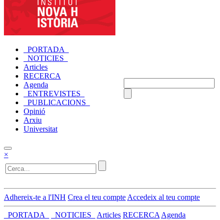
_PORTADA_
_NOTICIES_
Articles
RECERCA
Agenda
_ENTREVISTES_
_PUBLICACIONS_
Opinió
Arxiu
Universitat
×
Adhereix-te a l'INH
Crea el teu compte
Accedeix al teu compte
_PORTADA_
_NOTICIES_
Articles
RECERCA
Agenda