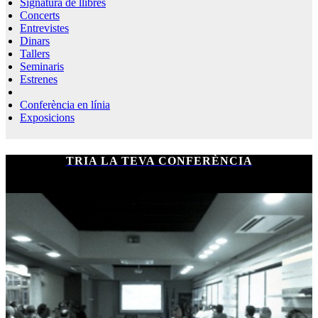
Signatura de llibres
Concerts
Entrevistes
Dinars
Tallers
Seminaris
Estrenes
Conferència en línia
Exposicions
TRIA LA TEVA CONFERÈNCIA