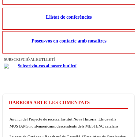
Llistat de conferències
Poseu-vos en contacte amb nosaltres
SUBSCRIPCIÓ AL BUTLLETÍ
Subscriviu-vos al nostre butlletí
DARRERS ARTICLES COMENTATS
Anunci del Projecte de recerca Institut Nova Història: Els cavalls
MUSTANG nord-americans, descendents dels MESTENC catalans
La casa de Cardona i Rocabertí de Castelló d'Empúries: de l’esplendor