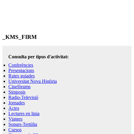
_KMS_FIRM
Consulta per tipus d'activitat:
Conferències
Presentacions
Rutes guiades
Universitat Nova Història
Cinefòrums
Simposis
Radio-Televisió
Jornades
Actes
Lectures en linia
Viatges
Sopars-Tertúlia
Cursos