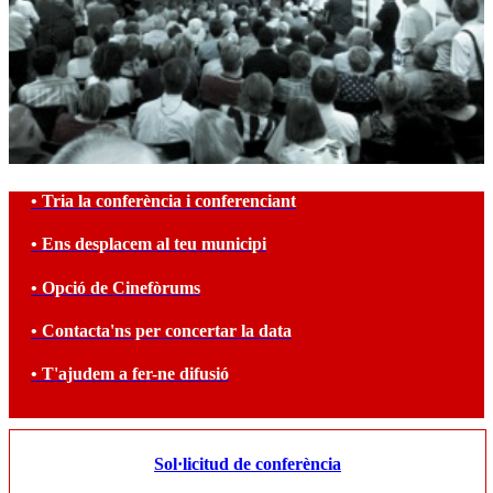
• Tria la conferència i conferenciant
• Ens desplacem al teu municipi
• Opció de Cinefòrums
• Contacta'ns per concertar la data
• T'ajudem a fer-ne difusió
Sol·licitud de conferència