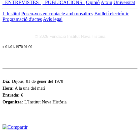
_ENTREVISTES_
_PUBLICACIONS_
Opinió
Arxiu
Universitat
L'Institut
Poseu-vos en contacte amb nosaltres
Butlletí electrònic
Programació d'actes
Avís legal
© 2026 Fundació Institut Nova Història
» 01-01-1970 01:00
Dia:
Dijous, 01 de gener del 1970
Hora:
A la una del matí
Entrada:
€
Organitza:
L'Institut Nova Història