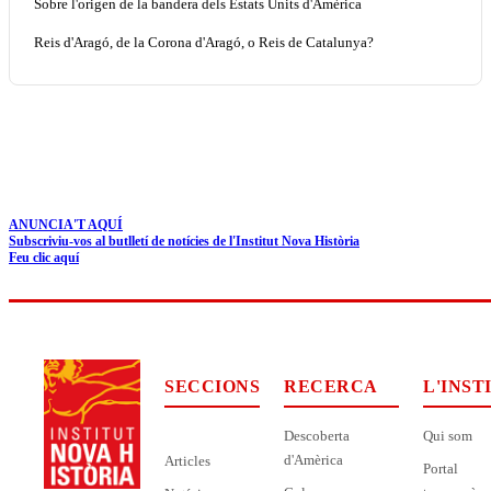
Sobre l'origen de la bandera dels Estats Units d'Amèrica
Reis d'Aragó, de la Corona d'Aragó, o Reis de Catalunya?
ANUNCIA'T AQUÍ
Subscriviu-vos al butlletí de notícies de l'Institut Nova Història
Feu clic aquí
SECCIONS
RECERCA
L'INST
Descoberta
Qui som
d'Amèrica
Articles
Portal