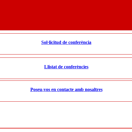
Sol·licitud de conferència
Llistat de conferències
Poseu-vos en contacte amb nosaltres