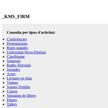
_KMS_FIRM
Consulta per tipus d'activitat:
Conferències
Presentacions
Rutes guiades
Universitat Nova Història
Cinefòrums
Simposis
Radio-Televisió
Jornades
Actes
Lectures en linia
Viatges
Sopars-Tertúlia
Cursos
Signatura de llibres
Dinars
Tallers