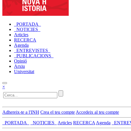
_PORTADA_
_NOTICIES_
Articles
RECERCA
Agenda
_ENTREVISTES_
_PUBLICACIONS_
Opinió
Arxiu
Universitat
×
Adhereix-te a l'INH
Crea el teu compte
Accedeix al teu compte
_PORTADA_
_NOTICIES_
Articles
RECERCA
Agenda
_ENTRE