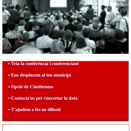
• Tria la conferència i conferenciant
• Ens desplacem al teu municipi
• Opció de Cinefòrums
• Contacta'ns per concertar la data
• T'ajudem a fer-ne difusió