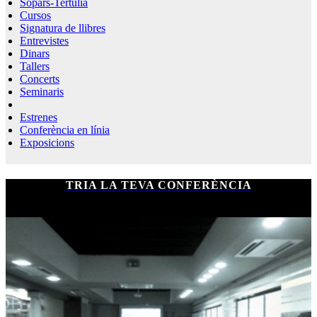
Sopars-Tertúlia
Cursos
Signatura de llibres
Entrevistes
Dinars
Tallers
Concerts
Seminaris
Estrenes
Conferència en línia
Exposicions
TRIA LA TEVA CONFERÈNCIA