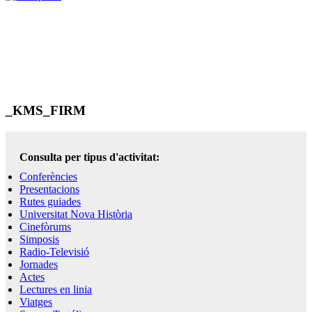
_KMS_FIRM
Consulta per tipus d'activitat:
Conferències
Presentacions
Rutes guiades
Universitat Nova Història
Cinefòrums
Simposis
Radio-Televisió
Jornades
Actes
Lectures en linia
Viatges