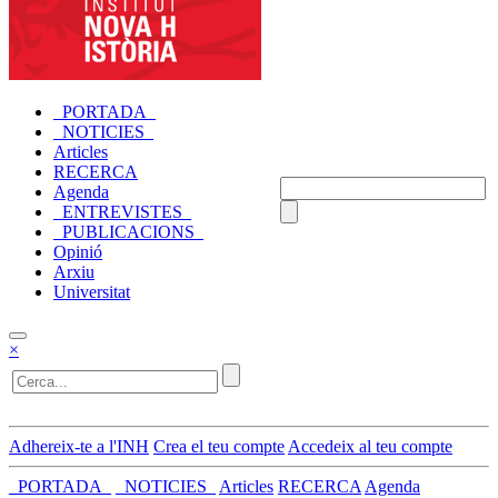
_PORTADA_
_NOTICIES_
Articles
RECERCA
Agenda
_ENTREVISTES_
_PUBLICACIONS_
Opinió
Arxiu
Universitat
×
Adhereix-te a l'INH
Crea el teu compte
Accedeix al teu compte
_PORTADA_
_NOTICIES_
Articles
RECERCA
Agenda