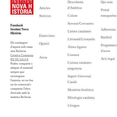
Descoberta
Qui som
d'Amèrica
Articles
Portal
Colom
transparènc
Notícies
Servent/Cervantes
Fundació
Adhesions
Institut Nova
Lletres catalanes
Història
Entrevistes
Butlletí
Lleonard/Leonardo
Els continguts
Opinió
Programaci
Altres figures
d'aquest web estan
d'actes
sota llicència
Censura
Creative Commons
Arxiu
Avís legal
BY-NC-SA 4.0
.
Corona catalano-
Podeu compartir i
adaptar el material
aragonesa
sempre que
Imperi Universal
reconegueu
l'autoria, no en feu
Català
un ús comercial i
compartiu l'obra
Memòria històrica
derivada amb la
mateixa llicència.
Mitologia catalana
Llengua