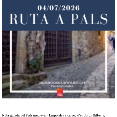
Ruta guiada pel Pals medieval (Empordà) a càrrec d'en Jordi Bilbeny,