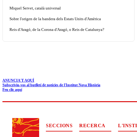
Miquel Servet, català universal
Sobre l'origen de la bandera dels Estats Units d'Amèrica
Reis d'Aragó, de la Corona d'Aragó, o Reis de Catalunya?
ANUNCIA'T AQUÍ
Subscriviu-vos al butlletí de notícies de l'Institut Nova Història
Feu clic aquí
SECCIONS
RECERCA
L'INST