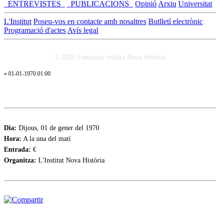
_ENTREVISTES_
_PUBLICACIONS_
Opinió
Arxiu
Universitat
L'Institut
Poseu-vos en contacte amb nosaltres
Butlletí electrònic
Programació d'actes
Avís legal
© 2026 Fundació Institut Nova Història
» 01-01-1970 01:00
Dia:
Dijous, 01 de gener del 1970
Hora:
A la una del matí
Entrada:
€
Organitza:
L'Institut Nova Història