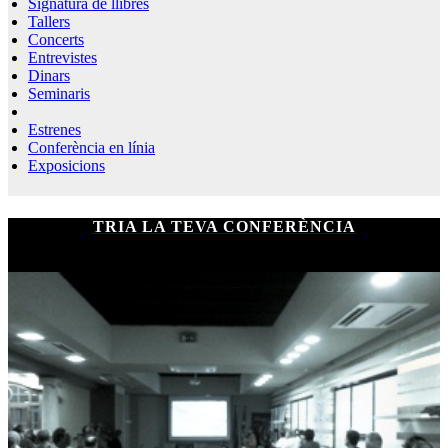
Signatura de llibres
Tallers
Concerts
Entrevistes
Dinars
Seminaris
Estrenes
Conferència en línia
Exposicions
TRIA LA TEVA CONFERÈNCIA