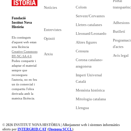
Portal
Colom
transparènc
Notícies
Servent/Cervantes
Fundació
Adhesions
Institut Nova
Lletres catalanes
Història
Entrevistes
Butlletí
Lleonard/Leonardo
Els continguts
Opinió
Programaci
Altres figures
d'aquest web estan
d'actes
sota llicència
Censura
Creative Commons
Arxiu
Avís legal
BY-NC-SA 4.0
.
Corona catalano-
Podeu compartir i
adaptar el material
aragonesa
sempre que
Imperi Universal
reconegueu
l'autoria, no en feu
Català
un ús comercial i
compartiu l'obra
Memòria històrica
derivada amb la
mateixa llicència.
Mitologia catalana
Llengua
© 2026 INSTITUT NOVA HISTÒRIA | Allotjament web i sistemes informàtics
oferts per
INTERGRID.CAT
(
Opengea SCCL
)