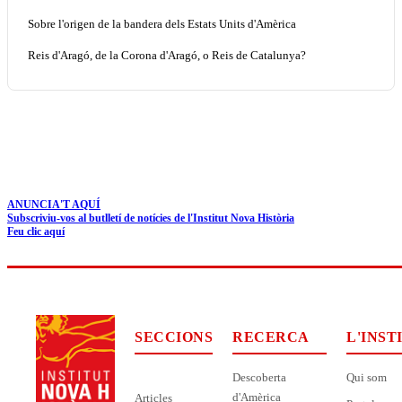
Sobre l'origen de la bandera dels Estats Units d'Amèrica
Reis d'Aragó, de la Corona d'Aragó, o Reis de Catalunya?
ANUNCIA'T AQUÍ
Subscriviu-vos al butlletí de notícies de l'Institut Nova Història
Feu clic aquí
SECCIONS
RECERCA
L'INST
Descoberta
Qui som
d'Amèrica
Articles