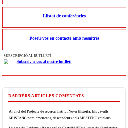
Llistat de conferències
Poseu-vos en contacte amb nosaltres
SUBSCRIPCIÓ AL BUTLLETÍ
Subscriviu-vos al nostre butlletí
DARRERS ARTICLES COMENTATS
Anunci del Projecte de recerca Institut Nova Història: Els cavalls
MUSTANG nord-americans, descendents dels MESTENC catalans
La casa de Cardona i Rocabertí de Castelló d'Empúries: de l’esplendor