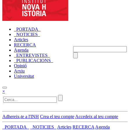
_PORTADA_
_NOTICIES_
Articles
RECERCA
Agenda
_ENTREVISTES_
_PUBLICACIONS_
Opinió
Arxiu
Universitat
×
Adhereix-te a l'INH
Crea el teu compte
Accedeix al teu compte
_PORTADA_
_NOTICIES_
Articles
RECERCA
Agenda