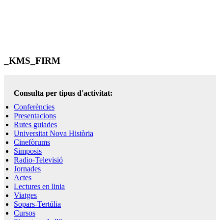
_KMS_FIRM
Consulta per tipus d'activitat:
Conferències
Presentacions
Rutes guiades
Universitat Nova Història
Cinefòrums
Simposis
Radio-Televisió
Jornades
Actes
Lectures en linia
Viatges
Sopars-Tertúlia
Cursos