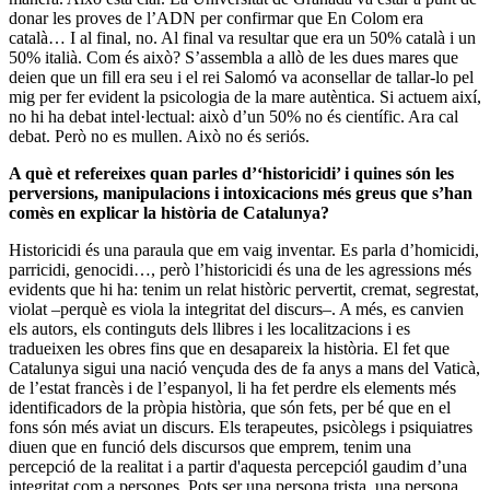
donar les proves de l’ADN per confirmar que En Colom era
català… I al final, no. Al final va resultar que era un 50% català i un
50% italià. Com és això? S’assembla a allò de les dues mares que
deien que un fill era seu i el rei Salomó va aconsellar de tallar-lo pel
mig per fer evident la psicologia de la mare autèntica. Si actuem així,
no hi ha debat intel·lectual: això d’un 50% no és científic. Ara cal
debat. Però no es mullen. Això no és seriós.
A què et refereixes quan parles d’‘historicidi’ i quines són les
perversions, manipulacions i intoxicacions més greus que s’han
comès en explicar la història de Catalunya?
Historicidi és una paraula que em vaig inventar. Es parla d’homicidi,
parricidi, genocidi…, però l’historicidi és una de les agressions més
evidents que hi ha: tenim un relat històric pervertit, cremat, segrestat,
violat –perquè es viola la integritat del discurs–. A més, es canvien
els autors, els continguts dels llibres i les localitzacions i es
tradueixen les obres fins que en desapareix la història. El fet que
Catalunya sigui una nació vençuda des de fa anys a mans del Vaticà,
de l’estat francès i de l’espanyol, li ha fet perdre els elements més
identificadors de la pròpia història, que són fets, per bé que en el
fons són més aviat un discurs. Els terapeutes, psicòlegs i psiquiatres
diuen que en funció dels discursos que emprem, tenim una
percepció de la realitat i a partir d'aquesta percepciól gaudim d’una
integritat com a persones. Pots ser una persona trista, una persona