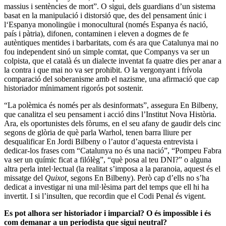
massius i sentències de mort”. O sigui, dels guardians d’un sistema
basat en la manipulació i distorsió que, des del pensament únic i
l‘Espanya monolingüe i monocultural (només Espanya és nació,
país i pàtria), difonen, contaminen i eleven a dogmes de fe
autèntiques mentides i barbaritats, com és ara que Catalunya mai no
fou independent sinó un simple comtat, que Companys va ser un
colpista, que el català és un dialecte inventat fa quatre dies per anar a
la contra i que mai no va ser prohibit. O la vergonyant i frívola
comparació del soberanisme amb el nazisme, una afirmació que cap
historiador mínimament rigorós pot sostenir.
“La polèmica és només per als desinformats”, assegura En Bilbeny,
que canalitza el seu pensament i acció dins l’Institut Nova Història.
Ara, els oportunistes dels fòrums, en el seu afany de gaudir dels cinc
segons de glòria de què parla Warhol, tenen barra lliure per
desqualificar En Jordi Bilbeny o l’autor d’aquesta entrevista i
dedicar-los frases com “Catalunya no és una nació”, “Pompeu Fabra
va ser un químic ficat a filólèg”, “què posa al teu DNI?” o alguna
altra perla intel·lectual (la realitat s’imposa a la paranoia, aquest és el
missatge del
Quixot,
segons En Bilbeny). Però cap d’ells no s’ha
dedicat a investigar ni una mil·lèsima part del temps que ell hi ha
invertit. I si l’insulten, que recordin que el Codi Penal és vigent.
Es pot alhora ser historiador i imparcial? O és impossible i és
com demanar a un periodista que sigui neutral?