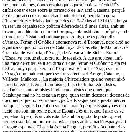
raonament de pes, doncs resulta que aquest ha de ser fictici! És
difícil donar dades sobre la formació de la Nació Catalana, perquè
això suposaria crear una debacle intel·lectual, però la majoria
d’historiadors oficials diuen que des del 987 fins al 1714 Catalunya
va ser una organització política diferenciada d’unes altres, amb un
discurs, una literatura i un dret propis, amb institucions pròpies, amb
estructures d’Estat, amb monarques propis, que es poden dir
d’Aragó. Ferran el Catòlic s’anomenava rei d’Espanya, però això no
significava que no fos rei de Catalunya, de Castella, de Mallorca, de
Granada, de València, d’Aragó, de Navarra i de Sicília. Era rei
d’Espanya perquè abans era rei de tot això. A cap arreplegat amb
una mica de criteri se li acudiria dir que Ferran el Catòlic no era rei
de Catalunya perquè era rei d’Espanya. Els reis d’Aragó són reis
d’Aragó nominalment, però són reis efectius d’Aragó, Catalunya,
València, Mallorca… La majoria d’historiadors que no veuen això
han estat educats en el franquisme, fins i tot hi ha federalistes,
catalanistes, autonomistes i independentistes que diuen que
Catalunya mai no ha estat un regne, quan tenim desenes i desenes de
documents que ho testimonien, però ells segueixen aquesta inèrcia
franquista segons la qual no som una nació perquè Espanya és una
nació i no som un regne perquè Espanya és un regne. I això es va
perpetuant, perquè, si vols estar bé amb la quota de poder que et
permet estar bé, no ho pots canviar: topes amb la nació espanyola i
el regne espanyol. El català és una llengua, però fins fa quatre díes