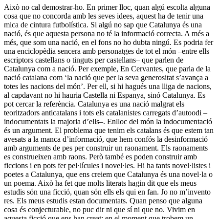
Això no cal demostrar-ho. En primer lloc, quan algú escolta alguna
cosa que no concorda amb les seves idees, aquest ha de tenir una
mica de cintura futbolística. Si algú no sap que Catalunya és una
nació, és que aquesta persona no té la informació correcta. A més a
més, que som una nació, en el fons no ho dubta ningú. Es podria fer
una enciclopèdia sencera amb personatges de tot el món –entre ells
escriptors castellans o tinguts per castellans– que parlen de
Catalunya com a nació. Per exemple, En Cervantes, que parla de la
nació catalana com ‘la nació que per la seva generositat s’avança a
totes les nacions del món’. Per ell, si hi hagués una lliga de nacions,
al capdavant no hi hauria Castella ni Espanya, sinó Catalunya. Es
pot cercar la referència. Catalunya es una nació malgrat els
teoritzadors anticatalans i tots els catalanistes carregats d’autoodi –
indocumentats la majoria d’ells–. Enlloc del món la indocumentació
és un argument. El problema que tenim els catalans és que estem tan
avesats a la manca d’informació, que hem confós la desinformació
amb arguments de pes per construir un raonament. Els raonaments
es construeixen amb raons. Però també es poden construir amb
ficcions i en pots fer pel·lícules i novel·les. Hi ha tants novel·listes i
poetes a Catalunya, que ens creiem que Catalunya és una novel·la o
un poema. Això ha fet que molts literats hagin dit que els meus
estudis són una ficció, quan són ells els qui en fan. Jo no m’invento
res. Els meus estudis estan documentats. Quan penso que alguna
cosa és conjecturable, no puc dir ni que sí ni que no. Vivim en
aquesta ficció que ens han creat: en el moment que trobem un