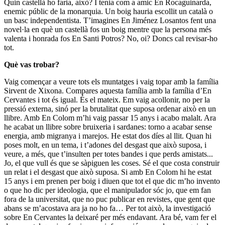
Quin castellà ho faria, això? I tenia com a amic En Rocaguinarda,
enemic públic de la monarquia. Un boig hauria escollit un català o
un basc independentista. T’imagines En Jiménez Losantos fent una
novel·la en què un castellà fos un boig mentre que la persona més
valenta i honrada fos En Santi Potros? No, oi? Doncs cal revisar-ho
tot.
Què vas trobar?
Vaig començar a veure tots els muntatges i vaig topar amb la família
Sirvent de Xixona. Compares aquesta família amb la família d’En
Cervantes i tot és igual. És el mateix. Em vaig acollonir, no per la
pressió externa, sinó per la brutalitat que suposa ordenar això en un
llibre. Amb En Colom m’hi vaig passar 15 anys i acabo malalt. Ara
he acabat un llibre sobre bruixeria i sardanes: torno a acabar sense
energia, amb migranya i marejos. He estat dos díes al llit. Quan hi
poses molt, en un tema, i t’adones del desgast que això suposa, i
veure, a més, que t’insulten per totes bandes i que perds amistats...
Jo, el que vull és que se sàpiguen les coses. Sé el que costa construir
un relat i el desgast que això suposa. Si amb En Colom hi he estat
15 anys i em prenen per boig i diuen que tot el que dic m’ho invento
o que ho dic per ideologia, que el manipulador sóc jo, que em fan
fora de la universitat, que no puc publicar en revistes, que gent que
abans se m’acostava ara ja no ho fa… Per tot això, la investigació
sobre En Cervantes la deixaré per més endavant. Ara bé, vam fer el