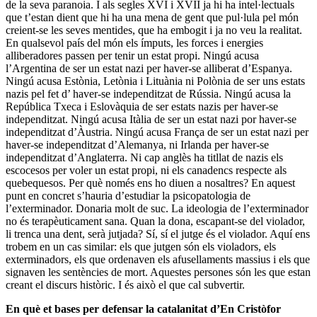
de la seva paranoia. I als segles XVI i XVII ja hi ha intel·lectuals
que t’estan dient que hi ha una mena de gent que pul·lula pel món
creient-se les seves mentides, que ha embogit i ja no veu la realitat.
En qualsevol país del món els ímputs, les forces i energies
alliberadores passen per tenir un estat propi. Ningú acusa
l’Argentina de ser un estat nazi per haver-se alliberat d’Espanya.
Ningú acusa Estònia, Letònia i Lituània ni Polònia de ser uns estats
nazis pel fet d’ haver-se independitzat de Rússia. Ningú acusa la
República Txeca i Eslovàquia de ser estats nazis per haver-se
independitzat. Ningú acusa Itàlia de ser un estat nazi por haver-se
independitzat d’Àustria. Ningú acusa França de ser un estat nazi per
haver-se independitzat d’Alemanya, ni Irlanda per haver-se
independitzat d’Anglaterra. Ni cap anglès ha titllat de nazis els
escocesos per voler un estat propi, ni els canadencs respecte als
quebequesos. Per què només ens ho diuen a nosaltres? En aquest
punt en concret s’hauria d’estudiar la psicopatologia de
l’exterminador. Donaria molt de suc. La ideologia de l’exterminador
no és terapèuticament sana. Quan la dona, escapant-se del violador,
li trenca una dent, serà jutjada? Sí, sí el jutge és el violador. Aquí ens
trobem en un cas similar: els que jutgen són els violadors, els
exterminadors, els que ordenaven els afusellaments massius i els que
signaven les sentències de mort. Aquestes persones són les que estan
creant el discurs històric. I és això el que cal subvertir.
En què et bases per defensar la catalanitat d’En Cristòfor