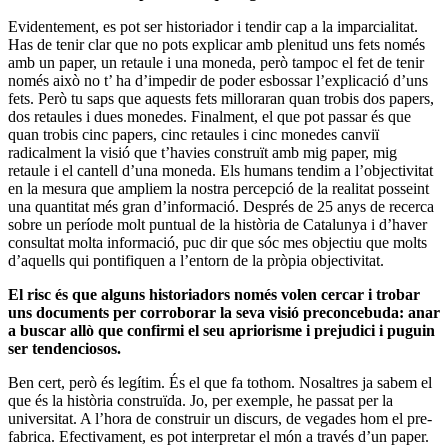
Evidentement, es pot ser historiador i tendir cap a la imparcialitat.
Has de tenir clar que no pots explicar amb plenitud uns fets només
amb un paper, un retaule i una moneda, però tampoc el fet de tenir
només això no t’ ha d’impedir de poder esbossar l’explicació d’uns
fets. Però tu saps que aquests fets milloraran quan trobis dos papers,
dos retaules i dues monedes. Finalment, el que pot passar és que
quan trobis cinc papers, cinc retaules i cinc monedes canviï
radicalment la visió que t’havies construït amb mig paper, mig
retaule i el cantell d’una moneda. Els humans tendim a l’objectivitat
en la mesura que ampliem la nostra percepció de la realitat posseint
una quantitat més gran d’informació. Després de 25 anys de recerca
sobre un període molt puntual de la història de Catalunya i d’haver
consultat molta informació, puc dir que sóc mes objectiu que molts
d’aquells qui pontifiquen a l’entorn de la pròpia objectivitat.
El risc és que alguns historiadors només volen cercar i trobar
uns documents per corroborar la seva visió preconcebuda: anar
a buscar allò que confirmi el seu apriorisme i prejudici i puguin
ser tendenciosos.
Ben cert, però és legítim. És el que fa tothom. Nosaltres ja sabem el
que és la història construïda. Jo, per exemple, he passat per la
universitat. A l’hora de construir un discurs, de vegades hom el pre-
fabrica. Efectivament, es pot interpretar el món a través d’un paper.