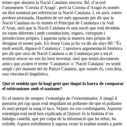
temes que abasten la Nació Catalana sencera. Bé, d’acord:
l’anomenen ‘Corona d’Aragó’, però la Corona d’Aragó és només
un títol nominal per referenciar la Nació Catalana. I, en això, estem
perdent pistonada. Hauríem de ser més agosarats per dir que la
Nació Catalana no és només el Principat de Catalunya i la Vall
d’Aran, sinó que la Nació Catalana és una nació que està dividida
en estats diferents i amb constitucions, regnes, virregnats i
jurisdiccions pròpies. I aquesta seria la manera mes pròpia de
designar el nostre país. En Josep Guia ja ho va dir als anys 80: “És
molt senzill, digueu-li Catalunya'. I aportava argumentació històrica
per dir que això de Nació Catalana o de Catalunya per a tot el
territori sencer no ens ho hem inventat, sinó que tenim documents
antics que avalen el terme ‘Catalunya’ o ‘Nació Catalana’ en sentit
ampli i per damunt del de Països Catalans, que només és, com deia,
una vinculació lingüística.
Què et sembla que hi hagi gent que tingui la barra de comparar
el sobiranisme amb el nazisme?
Es el mateix de sempre: l’estratègia de l’exterminador. A ningú li
passaria pel cap quan està degollant un pollastre dir que el pollastre
és nazi perquè la sang el taca. Vejam: no ens confonguem. Aquesta
estratègia està molt ben explicada al Quixot: és la història d’un
hidalgo castellà, que per culpa de la informació que ha rebut, ha
enfollit. Aquest enfolliment li suposa veure la realitat només a partir