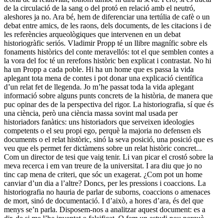
de la circulació de la sang o del protó en relació amb el neutró,
aleshores ja no. Ara bé, hem de diferenciar una tertúlia de cafè o un
debat entre amics, de les raons, dels documents, de les citacions i de
les referències arqueològiques que intervenen en un debat
historiogràfic seriós. Vladimir Propp té un llibre magnífic sobre els
fonaments històrics del conte meravellós: tot el que semblen contes a
la vora del foc té un rerefons històric ben explicat i contrastat. No hi
ha un Propp a cada poble. Hi ha un home que es passa la vida
aplegant tota mena de contes i pot donar una explicació científica
d’un relat fet de llegenda. Jo m’he passat toda la vida aplegant
informació sobre alguns punts concrets de la història, de manera que
puc opinar des de la perspectiva del rigor. La historiografia, sí que és
una ciència, però una ciència massa sovint mal usada per
historiadors fanàtics: uns historiadors que serveixen ideologies
competents o el seu propi ego, perquè la majoria no defensen els
documents o el relat històric, sinó la seva posició, una posició que es
veu que els permet fer dictàmens sobre un relat històric concret...
Com un director de tesi que vaig tenir. Li van picar el crostó sobre la
meva recerca i em van treure de la universitat. I ara diu que jo no
tinc cap mena de criteri, que sóc un exagerat. ¿Com pot un home
canviar d’un dia a l’altre? Doncs, per les pressions i coaccions. La
historiografia no hauria de parlar de suborns, coaccions o amenaces
de mort, sinó de documentació. I d’això, a hores d’ara, és del que
menys se’n parla. Disposem-nos a analitzar aquest document: es a