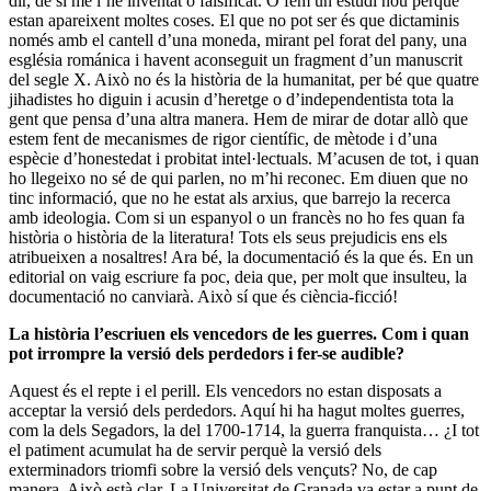
dir, de si me l’he inventat o falsificat. O fem un estudi nou perquè
estan apareixent moltes coses. El que no pot ser és que dictaminis
només amb el cantell d’una moneda, mirant pel forat del pany, una
església románica i havent aconseguit un fragment d’un manuscrit
del segle X. Això no és la història de la humanitat, per bé que quatre
jihadistes ho diguin i acusin d’heretge o d’independentista tota la
gent que pensa d’una altra manera. Hem de mirar de dotar allò que
estem fent de mecanismes de rigor científic, de mètode i d’una
espècie d’honestedat i probitat intel·lectuals. M’acusen de tot, i quan
ho llegeixo no sé de qui parlen, no m’hi reconec. Em diuen que no
tinc informació, que no he estat als arxius, que barrejo la recerca
amb ideologia. Com si un espanyol o un francès no ho fes quan fa
història o història de la literatura! Tots els seus prejudicis ens els
atribueixen a nosaltres! Ara bé, la documentació és la que és. En un
editorial on vaig escriure fa poc, deia que, per molt que insulteu, la
documentació no canviarà. Això sí que és ciència-ficció!
La història l’escriuen els vencedors de les guerres. Com i quan
pot irrompre la versió dels perdedors i fer-se audible?
Aquest és el repte i el perill. Els vencedors no estan disposats a
acceptar la versió dels perdedors. Aquí hi ha hagut moltes guerres,
com la dels Segadors, la del 1700-1714, la guerra franquista… ¿I tot
el patiment acumulat ha de servir perquè la versió dels
exterminadors triomfi sobre la versió dels vençuts? No, de cap
manera. Això està clar. La Universitat de Granada va estar a punt de