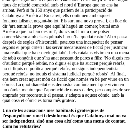
tipus de relació comercial amb el nord d’Europa que no ens ha
arribat. Però si fa 150 anys que parlem de la participació de
Catalunya a Amèrica! En canvi, ells continuen amb aquest
fonamentalisme, negant-ho tot. Els surt una nova prova i, en lloc de
dir ‘ara tenim la prova que aquí hi hagué un comerç brutal amb
Amèrica que no han destruït’, doncs no! I mira que potser
comerciàvem amb els esquimals i no n’ha quedat rastre! Això passa
després de segles d’historicidi: pateixes una incapacitat de pensar
segons el propi criteri i fas servir mecanismes de ficció per justificar
una realitat que ha esdevingut tabú. I els catalans vivim en una mena
de tabú congènit que s’ha anat passant de pares a fills: ‘No diguis res
d’autèntic perquè rebràs, no diguis el que ha succeït perquè rebràs,
no et fiquis en política perquè rebràs, no siguis independentista
perquè rebràs, no toquis el sistema judicial perquè rebràs’. Al final,
ens hem creat aquest món de ficció que només va bé per viure en un
còmic. La quotidianeïtat ens demostra contínuament que vivim en
un còmic, mentre que l’aportació de noves dades, per comptes de ser
emprada per reconstruir el passat, s’adapta a aquest còmic, amb la
qual cosa el còmic es torna més grotesc.
Una de les acusacions més habituals i grotesques de
l’espanyolisme ranci i desinformat és que Catalunya mai no va
ser independent, sinó una cosa així como una mena de comtat.
Cóm ho refutaries?