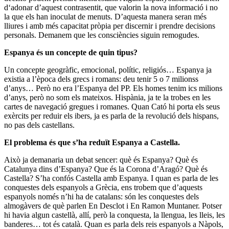
d‘adonar d’aquest contrasentit, que valorin la nova informació i no
la que els han inoculat de menuts. D’aquesta manera seran més
lliures i amb més capacitat pròpia per discernir i prendre decisions
personals. Demanem que les consciències siguin remogudes.
Espanya és un concepte de quin tipus?
Un concepte geogràfic, emocional, polític, religiós… Espanya ja
existia a l’època dels grecs i romans: deu tenir 5 o 7 milionss
d’anys… Però no era l’Espanya del PP. Els homes tenim ics milions
d’anys, però no som els mateixos. Hispània, ja te la trobes en les
cartes de navegació gregues i romanes. Quan Cató hi porta els seus
exèrcits per reduir els ibers, ja es parla de la revolució dels hispans,
no pas dels castellans.
El problema és que s’ha reduït Espanya a Castella.
Això ja demanaria un debat sencer: què és Espanya? Què és
Catalunya dins d’Espanya? Que és la Corona d’Aragó? Què és
Castella? S’ha confós Castella amb Espanya. I quan es parla de les
conquestes dels espanyols a Grècia, ens trobem que d’aquests
espanyols només n’hi ha de catalans: són les conquestes dels
almogàvers de què parlen En Desclot i En Ramon Muntaner. Potser
hi havia algun castellà, allí, però la conquesta, la llengua, les lleis, les
banderes… tot és català. Quan es parla dels reis espanyols a Nàpols,