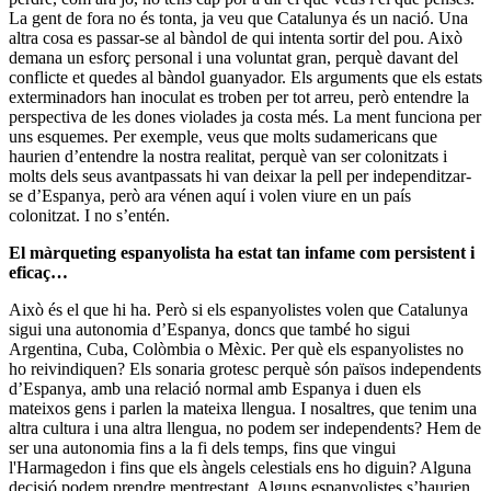
La gent de fora no és tonta, ja veu que Catalunya és un nació. Una
altra cosa es passar-se al bàndol de qui intenta sortir del pou. Això
demana un esforç personal i una voluntat gran, perquè davant del
conflicte et quedes al bàndol guanyador. Els arguments que els estats
exterminadors han inoculat es troben per tot arreu, però entendre la
perspectiva de les dones violades ja costa més. La ment funciona per
uns esquemes. Per exemple, veus que molts sudamericans que
haurien d’entendre la nostra realitat, perquè van ser colonitzats i
molts dels seus avantpassats hi van deixar la pell per independitzar-
se d’Espanya, però ara vénen aquí i volen viure en un país
colonitzat. I no s’entén.
El màrqueting espanyolista ha estat tan infame com persistent i
eficaç…
Això és el que hi ha. Però si els espanyolistes volen que Catalunya
sigui una autonomia d’Espanya, doncs que també ho sigui
Argentina, Cuba, Colòmbia o Mèxic. Per què els espanyolistes no
ho reivindiquen? Els sonaria grotesc perquè són països independents
d’Espanya, amb una relació normal amb Espanya i duen els
mateixos gens i parlen la mateixa llengua. I nosaltres, que tenim una
altra cultura i una altra llengua, no podem ser independents? Hem de
ser una autonomia fins a la fi dels temps, fins que vingui
l'Harmagedon i fins que els àngels celestials ens ho diguin? Alguna
decisió podem prendre mentrestant. Alguns espanyolistes s’haurien