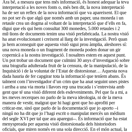
Ara bé, a mesura que tens més informació, és honest adequar la teva
interpretació a les noves fonts o, més ben dit, la nova interpretació
ha de ser un reflex de la nova informació que va apareixent. El que
no pot ser és que algú que només amb un paper, una moneda i un
retaule crea un dogma al voltant de la interpretació que d’ells en fa,
digui que els qui hem consultat 300 monedes, 5.000 retaules i 2
mil·lions de documents tenim una visió prefabricada. La nostra visió
ha anat evolucionant i creixent al llarg de la investigació. Però quan
ja hem aconseguit que aquesta visió sigui prou àmplia, aleshores sí:
una nova moneda o un fragment de moneda poden donar un gir
copernicà a la nostra investigació. I nosaltres estem en aquest punt.
Un pot trobar un document que culmini 30 anys d’investigació sobre
una biografia adulterada fruit de la censura, de la manipulació, de la
Inquisició i de la voluntat de l’Estat de distorsionar… Aquesta nova
dada hauria de fer capgirar tota la informació que teníem abans. És
talment com l’investigador d’un crim que ha anat seguint unes pistes
i arriba a una via morta i llavors rep una trucada i s’entrevista amb
gent que té una visió diferent dels esdeveniments. Pel que fa a mi, a
les meves recerques no parlo de la meva ideologia, ni de la meva
manera de vestir, malgrat que hi hagi gent que ho aprofiti per
criticar-me, sinó que parlo de la documentació que jo aporto –i
ningú no ha dit que jo l’hagi escrit o manipulat mercès un médium
del segle XVI per tal que ara aparegui--. És informació que ha estat
menyspreada per aquesta visió distorsionada dels historiodors
oficials, que miren només en una sola direcció. En el món actual, la