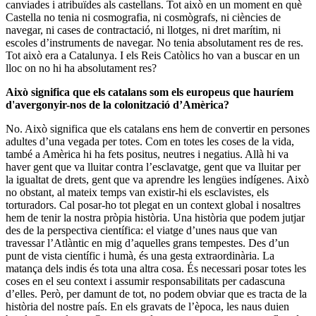
canviades i atribuïdes als castellans. Tot això en un moment en què
Castella no tenia ni cosmografia, ni cosmògrafs, ni ciències de
navegar, ni cases de contractació, ni llotges, ni dret marítim, ni
escoles d’instruments de navegar. No tenia absolutament res de res.
Tot això era a Catalunya. I els Reis Catòlics ho van a buscar en un
lloc on no hi ha absolutament res?
Això significa que els catalans som els europeus que hauríem
d'avergonyir-nos de la colonització d’Amèrica?
No. Això significa que els catalans ens hem de convertir en persones
adultes d’una vegada per totes. Com en totes les coses de la vida,
també a Amèrica hi ha fets positus, neutres i negatius. Allà hi va
haver gent que va lluitar contra l’esclavatge, gent que va lluitar per
la igualtat de drets, gent que va aprendre les lengües indígenes. Això
no obstant, al mateix temps van existir-hi els esclavistes, els
torturadors. Cal posar-ho tot plegat en un context global i nosaltres
hem de tenir la nostra pròpia història. Una història que podem jutjar
des de la perspectiva científica: el viatge d’unes naus que van
travessar l’Atlàntic en mig d’aquelles grans tempestes. Des d’un
punt de vista científic i humà, és una gesta extraordinària. La
matança dels indis és tota una altra cosa. És necessari posar totes les
coses en el seu context i assumir responsabilitats per cadascuna
d’elles. Però, per damunt de tot, no podem obviar que es tracta de la
història del nostre país. En els gravats de l’època, les naus duien