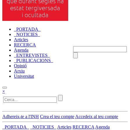
_PORTADA_
_NOTICIES_
Articles
RECERCA
Agenda
_ENTREVISTES_
_PUBLICACIONS_
Opinió
Arxiu
Universitat
×
Adhereix-te a l'INH
Crea el teu compte
Accedeix al teu compte
_PORTADA_
_NOTICIES_
Articles
RECERCA
Agenda