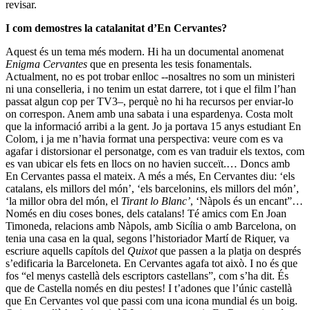
revisar.
I com demostres la catalanitat d’En Cervantes?
Aquest és un tema més modern. Hi ha un documental anomenat
Enigma Cervantes
que en presenta les tesis fonamentals.
Actualment, no es pot trobar enlloc --nosaltres no som un ministeri
ni una conselleria, i no tenim un estat darrere, tot i que el film l’han
passat algun cop per TV3–, perquè no hi ha recursos per enviar-lo
on correspon. Anem amb una sabata i una espardenya. Costa molt
que la informació arribi a la gent. Jo ja portava 15 anys estudiant En
Colom, i ja me n’havia format una perspectiva: veure com es va
agafar i distorsionar el personatge, com es van traduir els textos, com
es van ubicar els fets en llocs on no havien succeït.… Doncs amb
En Cervantes passa el mateix. A més a més, En Cervantes diu: ‘els
catalans, els millors del món’, ‘els barcelonins, els millors del món’,
‘la millor obra del món, el
Tirant lo Blanc’
, ‘Nàpols és un encant”…
Només en diu coses bones, dels catalans! Té amics com En Joan
Timoneda, relacions amb Nàpols, amb Sicília o amb Barcelona, on
tenia una casa en la qual, segons l’historiador Martí de Riquer, va
escriure aquells capítols del
Quixot
que passen a la platja on després
s’edificaria la Barceloneta. En Cervantes agafa tot això. I no és que
fos “el menys castellà dels escriptors castellans”, com s’ha dit. És
que de Castella només en diu pestes! I t’adones que l’únic castellà
que En Cervantes vol que passi com una icona mundial és un boig.