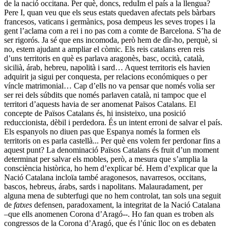
de la nació occitana. Per què, doncs, reduÏm el país a la llengua?
Pere I, quan veu que els seus estats quedaven afectats pels bàrbars
francesos, vaticans i germànics, posa dempeus les seves tropes i la
gent l’aclama com a rei i no pas com a comte de Barcelona. S’ha de
ser rigorós. Ja sé que ens incomoda, però hem de dìr-ho, perquè, si
no, estem ajudant a ampliar el còmic. Els reis catalans eren reis
d’uns territoris en què es parlava aragonès, basc, occità, català,
sicilià, árab, hebreu, napolità i sard… Aquest territoris els havien
adquirit ja sigui per conquesta, per relacions económiques o per
víncle matrimonial… Cap d’ells no va pensar que només volia ser
ser rei dels súbdits que només parlaven català, ni tampoc que el
territori d’aquests havia de ser anomenat Països Catalans. El
concepte de Països Catalans és, hi insisteixo, una posició
reduccionista, dèbil i perdedora. És un intent erroni de salvar el país.
Els espanyols no diuen pas que Espanya només la formen els
territoris on es parla castellà... Per què ens volem fer perdonar fins a
aquest punt? La denominació Països Catalans és fruit d’un moment
determinat per salvar els mobles, però, a mesura que s’amplia la
consciència històrica, ho hem d’explicar bé. Hem d’explicar que la
Nació Catalana incloïa també aragonesos, navarresos, occitans,
bascos, hebreus, árabs, sards i napolitans. Malauradament, per
alguna mena de subterfugi que no hem controlat, tan sols una seguit
de
fatxes
defensen, paradoxament, la integritat de la Nació Catalana
–que ells anomenen Corona d’Aragó--. Ho fan quan es troben als
congressos de la Corona d’Aragó, que és l’únic lloc on es debaten