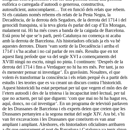
eufòrica o carregada d’autoodi o generosa, constructiva,
autosuficient, autocomplaent… Tot en funció dels relats que rebem.
Si els catalans només rebems els relats de la Pesta Negra, la
Decadència, de la derrota dels Segadors, de la derrota del 1714 i del
genocidi franquista, si la teva gloria és parlar del cap d’En Moragas,
malament rai. Hi ha més coses a banda de la caiguda de Barcelona.
Està prou bé que se’n parli, però Catalunya no comença ni acaba
amb la derrota de Barcelona. Als historiadors oficials ja els va bé
aquestes derrotes. Diuen ‘vam sortir de la Decadència i arriba el
1714' i s’ha acabat i no cal parlar de res més. Resulta que en tot
aquest llarg període que va del segle XVI a començaments del
XVIII ningú no escriu, ningú no pinta. I continuen: ‘Després de la
derrota del 1714 i fins a Verdaguer no hi ha res més. Per tant, ja no
és menester pensar ni investigar’. És gravíssim. Nosaltres, el que
volem és transformar la consciència i els relats perquè és a partir dels
estudis i les teories que es va creant un discurs contra l’historicidi.
Aquest historicidi ha estat perpetuat per tal que vegem el món des de
l’etern autoodi i des de la tristesa i la incapacitat intel·lectual, per tal
que no actuem, per tal que diguem: ‘com que mai no hi ha hagut res,
aquí, doncs, no cal investigar’. En un programa de televisió parlaven
de les Drassanes de Barcelona i els experts deien que creien que les
Drassanes pertanyien a la segona meitat del segle XIV. Ara bé, s’hi
van fer excavacions i les Drassanes que coneixem es van anar
ampliant i ampliant. Aleshores, els historiadors oficialistes arribaren
a dir que segurament el port de Barcelona i Catalunya va tenir algun