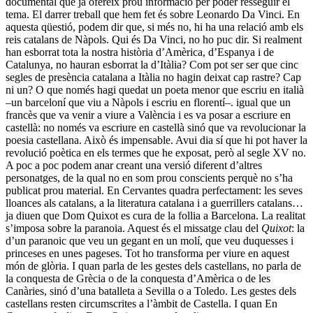
documental que ja ofereix prou informació per poder resseguir el
tema. El darrer treball que hem fet és sobre Leonardo Da Vinci. En
aquesta qüestió, podem dir que, si més no, hi ha una relació amb els
reis catalans de Nàpols. Qui és Da Vinci, no ho puc dir. Si realment
han esborrat tota la nostra història d’Amèrica, d’Espanya i de
Catalunya, no hauran esborrat la d’Itàlia? Com pot ser ser que cinc
segles de presència catalana a Itàlia no hagin deixat cap rastre? Cap
ni un? O que només hagi quedat un poeta menor que escriu en italià
–un barceloní que viu a Nàpols i escriu en florentí–. igual que un
francès que va venir a viure a València i es va posar a escriure en
castellà: no només va escriure en castellà sinó que va revolucionar la
poesia castellana. Això és impensable. Avui dia sí que hi pot haver la
revolució poètica en els termes que he exposat, però al segle XV no.
A poc a poc podem anar creant una versió diferent d’altres
personatges, de la qual no en som prou conscients perquè no s’ha
publicat prou material. En Cervantes quadra perfectament: les seves
lloances als catalans, a la literatura catalana i a guerrillers catalans…
ja diuen que Dom Quixot es cura de la follia a Barcelona. La realitat
s’imposa sobre la paranoia. Aquest és el missatge clau del
Quixot
: la
d’un paranoic que veu un gegant en un molí, que veu duquesses i
princeses en unes pageses. Tot ho transforma per viure en aquest
món de glòria. I quan parla de les gestes dels castellans, no parla de
la conquesta de Grècia o de la conquesta d’Amèrica o de les
Canàries, sinó d’una batalleta a Sevilla o a Toledo. Les gestes dels
castellans resten circumscrites a l’àmbit de Castella. I quan En