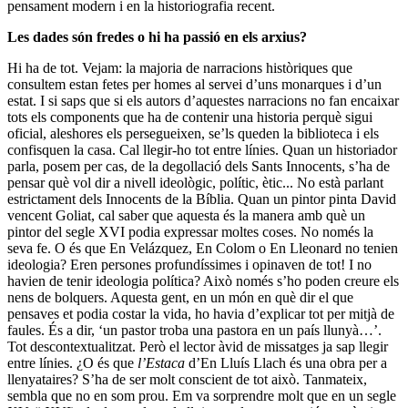
pensament modern i en la historiografia recent.
Les dades són fredes o hi ha passió en els arxius?
Hi ha de tot. Vejam: la majoria de narracions històriques que
consultem estan fetes per homes al servei d’uns monarques i d’un
estat. I si saps que si els autors d’aquestes narracions no fan encaixar
tots els components que ha de contenir una historia perquè sigui
oficial, aleshores els persegueixen, se’ls queden la biblioteca i els
confisquen la casa. Cal llegir-ho tot entre línies. Quan un historiador
parla, posem per cas, de la degollació dels Sants Innocents, s’ha de
pensar què vol dir a nivell ideològic, polític, ètic... No està parlant
estrictament dels Innocents de la Bíblia. Quan un pintor pinta David
vencent Goliat, cal saber que aquesta és la manera amb què un
pintor del segle XVI podia expressar moltes coses. No només la
seva fe. O és que En Velázquez, En Colom o En Lleonard no tenien
ideologia? Eren persones profundíssimes i opinaven de tot! I no
havien de tenir ideologia política? Això només s’ho poden creure els
nens de bolquers. Aquesta gent, en un món en què dir el que
pensaves et podia costar la vida, ho havia d’explicar tot per mitjà de
faules. És a dir, ‘un pastor troba una pastora en un país llunyà…’.
Tot descontextualitzat. Però el lector àvid de missatges ja sap llegir
entre línies. ¿O és que
l’Estaca
d’En Lluís Llach és una obra per a
llenyataires? S’ha de ser molt conscient de tot això. Tanmateix,
sembla que no en som prou. Em va sorprendre molt que en un segle