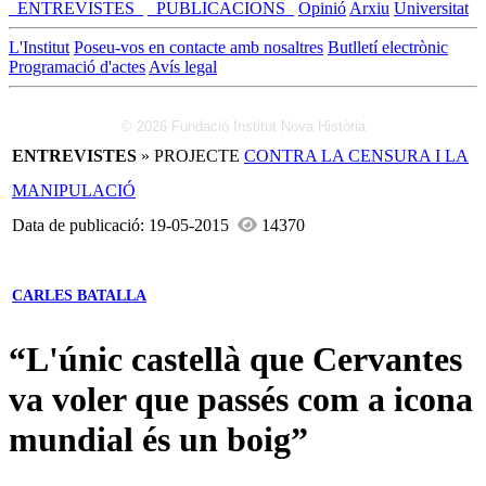
_ENTREVISTES_
_PUBLICACIONS_
Opinió
Arxiu
Universitat
L'Institut
Poseu-vos en contacte amb nosaltres
Butlletí electrònic
Programació d'actes
Avís legal
© 2026 Fundació Institut Nova Història
ENTREVISTES
» PROJECTE
CONTRA LA CENSURA I LA
MANIPULACIÓ
Data de publicació: 19-05-2015
14370
CARLES BATALLA
“L'únic castellà que Cervantes
va voler que passés com a icona
mundial és un boig”