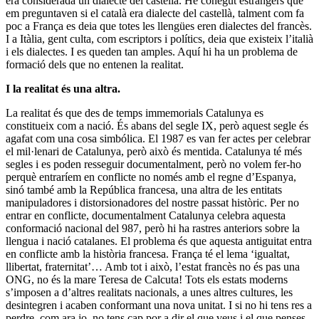
era considerada un dialecte del castellà. He conegut estrangers que
em preguntaven si el català era dialecte del castellà, talment com fa
poc a França es deia que totes les llengües eren dialectes del francès.
I a Itàlia, gent culta, com escriptors i polítics, deia que existeix l’italià
i els dialectes. I es queden tan amples. Aquí hi ha un problema de
formació dels que no entenen la realitat.
I la realitat és una altra.
La realitat és que des de temps immemorials Catalunya es
constitueix com a nació. És abans del segle IX, però aquest segle és
agafat com una cosa simbólica. El 1987 es van fer actes per celebrar
el mil·lenari de Catalunya, però això és mentida. Catalunya té més
segles i es poden resseguir documentalment, però no volem fer-ho
perquè entraríem en conflicte no només amb el regne d’Espanya,
sinó també amb la República francesa, una altra de les entitats
manipuladores i distorsionadores del nostre passat històric. Per no
entrar en conflicte, documentalment Catalunya celebra aquesta
conformació nacional del 987, però hi ha rastres anteriors sobre la
llengua i nació catalanes. El problema és que aquesta antiguitat entra
en conflicte amb la història francesa. França té el lema ‘igualtat,
llibertat, fraternitat’… Amb tot i això, l’estat francès no és pas una
ONG, no és la mare Teresa de Calcuta! Tots els estats moderns
s’imposen a d’altres realitats nacionals, a unes altres cultures, les
desintegren i acaben conformant una nova unitat. I si no hi tens res a
perdre, com ara jo, no tens cap por a dir el que veus i el que penses.