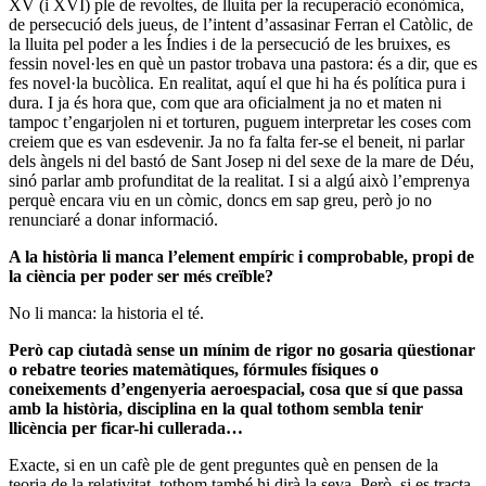
XV (i XVI) ple de revoltes, de lluita per la recuperació econòmica,
de persecució dels jueus, de l’intent d’assasinar Ferran el Catòlic, de
la lluita pel poder a les Índies i de la persecució de les bruixes, es
fessin novel·les en què un pastor trobava una pastora: és a dir, que es
fes novel·la bucòlica. En realitat, aquí el que hi ha és política pura i
dura. I ja és hora que, com que ara oficialment ja no et maten ni
tampoc t’engarjolen ni et torturen, puguem interpretar les coses com
creiem que es van esdevenir. Ja no fa falta fer-se el beneit, ni parlar
dels àngels ni del bastó de Sant Josep ni del sexe de la mare de Déu,
sinó parlar amb profunditat de la realitat. I si a algú això l’emprenya
perquè encara viu en un còmic, doncs em sap greu, però jo no
renunciaré a donar informació.
A la història li manca l’element empíric i comprobable, propi de
la ciència per poder ser més creïble?
No li manca: la historia el té.
Però cap ciutadà sense un mínim de rigor no gosaria qüestionar
o rebatre teories matemàtiques, fórmules físiques o
coneixements d’engenyeria aeroespacial, cosa que sí que passa
amb la història, disciplina en la qual tothom sembla tenir
llicència per ficar-hi cullerada…
Exacte, si en un cafè ple de gent preguntes què en pensen de la
teoria de la relativitat, tothom també hi dirà la seva. Però, si es tracta