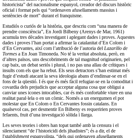
historicista” del nacionalisme espanyol, creador del discurs històric
oficial i format pels qui “ordenaven afusellaments massius i
sentències de mort” durant el franquisme.
Estudiós o curiós de la història, que descriu com “una manera de
prendre consciència”, En Jordi Bilbeny (Arenys de Mar, 1961)
acumula tres dècades investigant i aplegant dades i proves. Aquestes
dades i proves l’han portat a afirmar la catalanitat d’En Colom i
d’En Cervantes, així com l’atribució de l’autoria del
Lazarillo de
Tormes
a En Joan Timoneda. No té la veritat absoluta, però, en
d’altres països, uns descobriments de tal magnitud originarien, pel
cap baix, un debat seriós i plural, i no pas una allau de crítiques i
insults com els que ha rebut. Els seus detractors s’han estimat més
fugir d’estudi atacant la seva ideologia abans d’endinsar-se en el
fons de la qüestió. I és que és més fàcil refugiar-se en la comoditat i
covardia dels prejudicis que acceptar alguna cosa que obligui a
canviar unes icones intocables, car és més confortable viure en una
realitat paral·lela o en un còmic. Només a un energumen el pot
molestar que En Colom o En Cervantes fossin catalans. En
qualsevol cas, per desmentir En Bilbeny es requeririen proves
fefaents, fruit d’una investigació sòlida ì llarga.
Les seves teories i obres han topat també amb la censura i el
silenciament “de l’historicidi dels jihadistes”; és a dir, el de
l'
stablishment
espanyolista, “dels qui ordenaven afusellaments