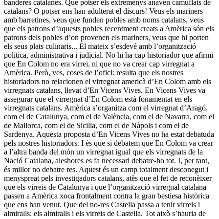
banderes catalanes. Que potser els extremenys anaven camuflats de
catalans? O potser ens han adulterat el discurs! Veus els mariners
amb barretines, veus que funden pobles amb noms catalans, veus
que els patrons d’aquests pobles recentment creats a Amèrica són els
patrons dels pobles d’on provenen els mariners, veus que hi porten
els seus plats culinaris... El mateix s’esdevé amb l’organització
política, administrativa i judicial. No hi ha cap historiador que afirmi
que En Colom no era virrei, ni que no va crear cap virregnat a
Amèrica. Però, ves, coses de l’ofici: resulta que els nostres
historiadors no relacionen el virregnat americà d’En Colom amb els
virregnats catalans, llevat d’En Vicens Vives. En Vicens Vives va
assegurar que el virregnat d’En Colom està fonamentat en els
virregnats catalans. Amèrica s’organitza com el virregnat d’Aragó,
com el de Catalunya, com el de València, com el de Navarra, com el
de Mallorca, com el de Sicilia, com el de Nàpols i com el de
Sardenya. Aquesta proposta d’En Vicens Vives no ha estat debatuda
pels nostres historiadors. I és que si debatem que En Colom va crear
a l’altra banda del món un virregnat igual que els virregnats de la
Nació Catalana, aleshores es fa necessari debatre-ho tot. I, per tant,
és millor no debatre res. Aquest és un camp totalment desconegut i
menyspreat pels investigadors catalans, atès que el fet de reconèixer
que els virreis de Catalunya i que l’organització virregnal catalana
passen a Amèrica xoca frontalment contra la gran bestiesa històrica
que ens han venut. Que del no-res Castella passa a tenir virreis i
almiralls: els almiralls i els virreis de Castella. Tot això s’hauria de