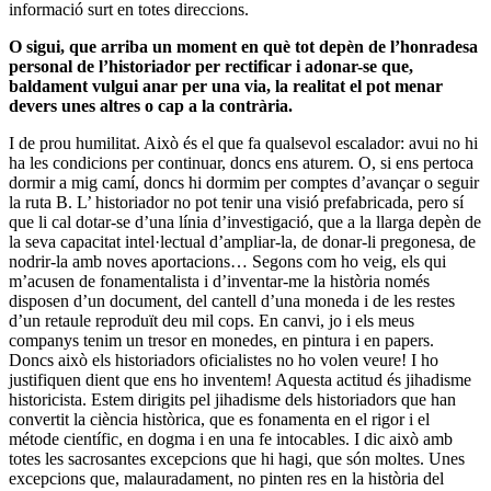
informació surt en totes direccions.
O sigui, que arriba un moment en què tot depèn de l’honradesa
personal de l’historiador per rectificar i adonar-se que,
baldament vulgui anar per una via, la realitat el pot menar
devers unes altres o cap a la contrària.
I de prou humilitat. Això és el que fa qualsevol escalador: avui no hi
ha les condicions per continuar, doncs ens aturem. O, si ens pertoca
dormir a mig camí, doncs hi dormim per comptes d’avançar o seguir
la ruta B. L’ historiador no pot tenir una visió prefabricada, pero sí
que li cal dotar-se d’una línia d’investigació, que a la llarga depèn de
la seva capacitat intel·lectual d’ampliar-la, de donar-li pregonesa, de
nodrir-la amb noves aportacions… Segons com ho veig, els qui
m’acusen de fonamentalista i d’inventar-me la història només
disposen d’un document, del cantell d’una moneda i de les restes
d’un retaule reproduït deu mil cops. En canvi, jo i els meus
companys tenim un tresor en monedes, en pintura i en papers.
Doncs això els historiadors oficialistes no ho volen veure! I ho
justifiquen dient que ens ho inventem! Aquesta actitud és jihadisme
historicista. Estem dirigits pel jihadisme dels historiadors que han
convertit la ciència històrica, que es fonamenta en el rigor i el
métode científic, en dogma i en una fe intocables. I dic això amb
totes les sacrosantes excepcions que hi hagi, que són moltes. Unes
excepcions que, malauradament, no pinten res en la història del