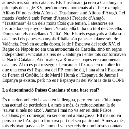
aquests reis són reis catalans. Els Trastàmara ja eren a Catalunya a
principis del segle XV, però no eren anomenats així. Per exemple,
Alfons IV no es deia Alfons el Trastàmara sinó Alfons d’Aragó. I el
mateix s'esdevé amb Ferran d’Aragó i Frederic d’Aragó.
“Trastàmara” és un dels molts títols que tenien. I aleshores els
historiadors espanyols diuen: ‘Goita, allà hi ha un títol de Castella.
Doncs són els castellans d’Itàlia’. No. Els reis espanyols a Itàlia són
catalans i els papes espanyols d’Itàlia són papes catalans: són de
València. Però en aquella època, la de l’Espanya del segle XV, el
Regne de Nàpols no era una autonomia de Castella, sinó un regne
independent i vinculat als reis de Catalunya i entre tots conformaven
la Nació Catalana. Així mateix, a Roma els papes eren anomenats
catalans. Això es pot resseguir. I encara cal fixar-se en un altre fet:
que una cosa és l’Espanya del PP, com he dit, i una altra l’Espanya
de Ferran el Catòlic, la de Martí l’Humà o l’Espanya de Jaume I.
Espanya ja existia, però no es l’Espanya ni del PP ni la de la COPE.
La denominació Països Catalans té una base real?
És una denominció basada en la llengua, però rere seu s’hi amaga
una actitud de perdedors i, a més a més, és reduccionista: la de
‘salvar si més no això’. Jaume I mai no va ser rei dels Països
Catalans: per començar, va ser coronat a Saragossa. Ell mai no va
pensar que l’Aragó no formava part del seu patrimoni. A més a més,
tots els avantpassats de Jaume I van ser reis de nombrosos comtats