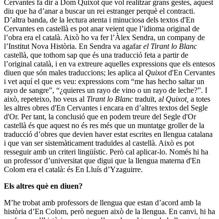
Cervantes fa dir a Dom Quixot que vol realitzar grans gestes, aquest
diu que ha d’anar a buscar un rei estranger perquè el contracti.
D’altra banda, de la lectura atenta i minuciosa dels textos d'En
Cervantes en castellà es pot anar veient que l’idioma original de
l’obra era el català. Això ho va fer l’Àlex Sendra, un company de
l’Institut Nova Història. En Sendra va agafar
el Tirant lo Blanc
castellà, que tothom sap que és una traducció feta a partir de
l’original català, i en va extreure aquelles expressions que els entesos
diuen que són males traduccions; les aplica al
Quixot
d'En Cervantes
i vet aquí el que es veu: expressions com “me has hecho saltar un
rayo de sangre”, “¿quieres un rayo de vino o un rayo de leche?”. I
això, repeteixo, ho veus al
Tirant lo Blanc
traduït, a
l Quixot,
a totes
les altres obres d'En Cervantes i encara en d’altres textos del Segle
d'Or. Per tant, la conclusió que en podem treure del Segle d'Or
castellà és que aquest no és res més que un muntatge groller de la
traducció d’obres que devien haver estat escrites en llengua catalana
i que van ser sistemàticament traduïdes al castellà. Això es pot
resseguir amb un criteri lingüístic. Però cal aplicar-lo. Només hi ha
un professor d’universitat que digui que la llengua materna d'En
Colom era el català: és En Lluís d’Yzaguirre.
Els altres què en diuen?
M’he trobat amb professors de llengua que estan d’acord amb la
història d’En Colom, però neguen això de la llengua. En canvi, hi ha