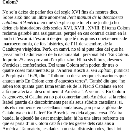
Colom?
No se’n deixa de parlar des del segle XVI fins als nostres dies.
Sobre això tinc un llibre anomenat
Petit manual de la descoberta
catalana d’Amèrica
en què s’explica que tot el que jo dic ja ho
deien els historiadors dels segles XVI, XVII i XVIII. El tema Colom
reclama gairebé una assignatura, perquè en cas contrari caiem en la
burla i l’escarni: l’escarni de gent que té uns grans coneixements de
macroeconomia, de fets històrics, de l’11 de setembre, de la
Catalunya visigòtica. Però, en canvi, no té ni puta idea del que ha
passat amb l’adulteració de la nacionalitat i personalitat d’En Colom.
Jo porto 25 anys provant d’explicar-ho. Hi ha sis llibres, desenes
d’articles i conferències. Del tema Colom se’n poden dir tres o
quatre coses fonamentals: ja l’Andreu Bosch al seu
Epítom,
publicat
a Perpinyà el 1628, diu: “Tothom ha de saber que els mariners que
anaren amb En Colom eren d’aquestes terres”. També diu que “no
saben tots quanta gran fama tenim els de la Nació Catalana en tot
allò que afecta al descobriment d’Amèrica”. A veure: si En Colom
és genovès, si Catalunya no pot comerciar amb Amèrica, si la reina
Isabel guarda els descobriments per als seus súbdits castellans; si,
tots els mariners eren castellans i andalusos, ¿on para la glòria de
Catalunya en tot l’afer? En Bosch ja en deia alguna cosa. D’altra
banda, la qüestió ha estat manipulada: hi ha uns altres referents en
què es parla d’un Colom català i de les gestes dels catalans a
Amèrica. Tanmateix, les dades han estat distorsionades, fins i tot