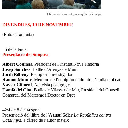
Cliqueu-hi damunt per ampliar la imatge
DIVENDRES, 19 DE NOVEMBRE
(Entrada gratuïta)
–6 de la tarda:
Presentació del Simposi
Albert Codinas
, President de l’Institut Nova Història
Josep Sànchez
, Batlle d’Arenys de Munt
Jordi Bilbeny
, Escriptor i investigador
Ramon Munné
, Membre de l’equip fundador de L’Unilateral.cat
Xavier Climent
, Activista pedagògic
Damià del Clot
, Batlle de Vilassar de Mar, President del Consell
Comarcal del Maresme i Doctor en Dret
–2/4 de 8 del vespre:
Presentació del llibre de l’
Agustí Soler
La República contra
Catalunya
, a càrrec de l’autor mateix