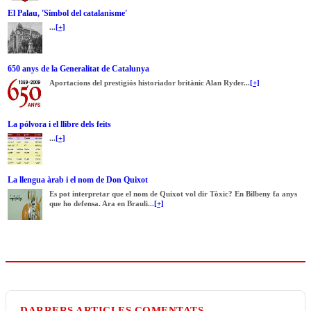
El Palau, 'Símbol del catalanisme'
...
[+]
650 anys de la Generalitat de Catalunya
Aportacions del prestigiós historiador britànic Alan Ryder...
[+]
La pólvora i el llibre dels feits
...
[+]
La llengua àrab i el nom de Don Quixot
Es pot interpretar que el nom de Quixot vol dir Tòxic? En Bilbeny fa anys
que ho defensa. Ara en Brauli...
[+]
DARRERS ARTICLES COMENTATS