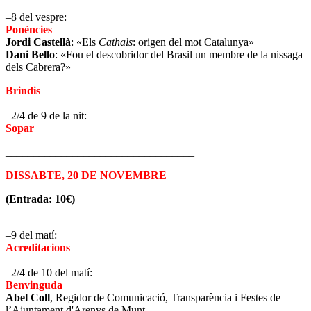
–8 del vespre:
Ponències
Jordi Castellà
: «Els
Cathals
: origen del mot Catalunya»
Dani Bello
: «Fou el descobridor del Brasil un membre de la nissaga
dels Cabrera?»
Brindis
–2/4 de 9 de la nit:
Sopar
__________________________________
DISSABTE, 20 DE NOVEMBRE
(Entrada: 10€)
–9 del matí:
Acreditacions
–2/4 de 10 del matí:
Benvinguda
Abel Coll
, Regidor de Comunicació, Transparència i Festes de
l’Ajuntament d'Arenys de Munt