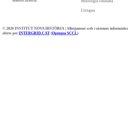
mateixa llicència.
Mitologia catalana
Llengua
© 2026 INSTITUT NOVA HISTÒRIA | Allotjament web i sistemes informàtics
oferts per
INTERGRID.CAT
(
Opengea SCCL
)