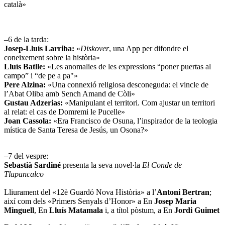
català»
–6 de la tarda:
Josep-Lluís Larriba:
«
Diskover
, una App per difondre el
coneixement sobre la història»
Lluís Batlle:
«Les anomalies de les expressions “poner puertas al
campo” i “de pe a pa"»
Pere Alzina:
«Una connexió religiosa desconeguda: el vincle de
l’Abat Oliba amb Sench Amand de Còli»
Gustau Adzerias:
«Manipulant el territori. Com ajustar un territori
al relat: el cas de Domremi le Pucelle»
Joan Cassola:
«Era Francisco de Osuna, l’inspirador de la teologia
mística de Santa Teresa de Jesús, un Osona?»
–7 del vespre:
Sebastià Sardiné
presenta la seva novel·la
El Conde de
Tlapancalco
Lliurament del
«12è Guardó Nova Història» a l’
Antoni Bertran
;
així com dels «Primers Senyals d’Honor» a En
Josep Maria
Minguell
, En
Lluís Matamala
i, a títol pòstum, a En
Jordi Guimet