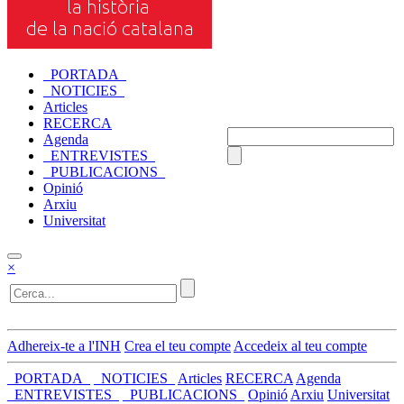
_PORTADA_
_NOTICIES_
Articles
RECERCA
Agenda
_ENTREVISTES_
_PUBLICACIONS_
Opinió
Arxiu
Universitat
×
Adhereix-te a l'INH
Crea el teu compte
Accedeix al teu compte
_PORTADA_
_NOTICIES_
Articles
RECERCA
Agenda
_ENTREVISTES_
_PUBLICACIONS_
Opinió
Arxiu
Universitat