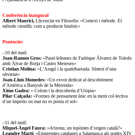
Conferència inaugural
Albert Maurici,
Llicenciat en Filosofia: «Context i mètode. El
mètode científic com a producte històric»
Ponències
–10 del matí:
Joan-Ramon Gros:
«Paral·lelismes de Fadrique Álvarez de Toledo
amb Àlvar de Borja i Castro Meneses»
Cristian Molina:
«L’Aragó i la quatribarrada. Síntesi d’una
obvietat»
Joan-Lluís Homedes:
«Un exvot dedicat al descobriment
d’Amèrica a Banyuls de la Merenda»
Ximo Gadea:
« Colom i la descoberta d’Utopia»
Pilar Calçada:
«Formes de pensament únic en la ment col·lectiva
d’un imperio on mai no es ponia el sol»
–11 del matí:
Miquel-Àngel Faura:
«
Arizona
, un topònim d’origen català?»
Leandre Martí:
«Empremtes catalanes a Salamanca als segles XIV