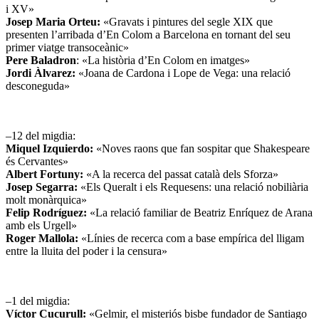
i XV»
Josep Maria Orteu:
«Gravats i pintures del segle XIX que
presenten l’arribada d’En Colom a Barcelona en tornant del seu
primer viatge transoceànic»
Pere Baladron
: «La història d’En Colom en imatges»
Jordi Àlvarez:
«Joana de Cardona i Lope de Vega: una relació
desconeguda»
–12 del migdia:
Miquel Izquierdo:
«Noves raons que fan sospitar que Shakespeare
és Cervantes»
Albert Fortuny:
«A la recerca del passat català dels Sforza»
Josep Segarra:
«Els Queralt i els Requesens: una relació nobiliària
molt monàrquica»
Felip Rodríguez:
«La relació familiar de Beatriz Enríquez de Arana
amb els Urgell»
Roger Mallola:
«Línies de recerca com a base empírica del lligam
entre la lluita del poder i la censura»
–1 del migdia:
Víctor Cucurull:
«Gelmir, el misteriós bisbe fundador de Santiago