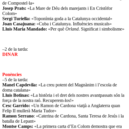
de Compostel·la»
Josep Prats:
«La Mare de Déu dels marejants i En Cristòfor
Colom»
Sergi Turiella:
«Toponímia goda a la Catalunya occidental»
Joan Casajuana:
«Cuba i Catalunya. Influències musicals»
Lluís Maria Mandado:
«Per què
Orland
. Significat i simbolisme»
–2 de la tarda:
DINAR
Ponències
–5 de la tarda:
Manel Capdevila:
«La creu potent del Magnànim i l’escola de
doma catalana»
Lluís Botinas:
«La història i el dret dels nostres avantpassats són la
força de la nostra raó. Recuperem-los!»
Cesc Garrido:
«Un Ramon de Cardona viatjà a Anglaterra quan
Felip II mullerà Maria Tudor»
Ramon Serrano
: «Caterina de Cardona, Santa Teresa de Jesús i la
batalla de Lepant»
Montse Camps:
«La primera carta d’En Colom demostra que era