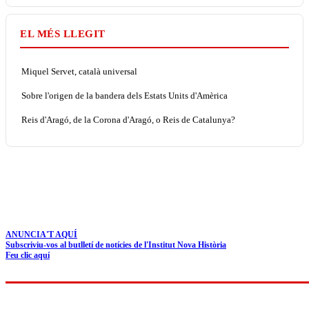
EL MÉS LLEGIT
Miquel Servet, català universal
Sobre l'origen de la bandera dels Estats Units d'Amèrica
Reis d'Aragó, de la Corona d'Aragó, o Reis de Catalunya?
ANUNCIA'T AQUÍ
Subscriviu-vos al butlletí de notícies de l'Institut Nova Història
Feu clic aquí