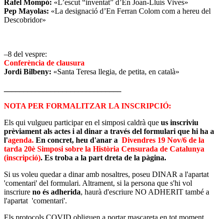
Rafel Mompó:
«L’escut “inventat” d’En Joan-Lluís Vives»
Pep Mayolas:
«La designació d’En Ferran Colom com a hereu del
Descobridor»
–8 del vespre:
Conferència de clausura
Jordi Bilbeny:
«Santa Teresa llegia, de petita, en català»
______________________________
NOTA PER FORMALITZAR LA INSCRIPCIÓ:
Els qui vulgueu participar en el simposi caldrà que
us inscriviu
prèviament
als actes i al dinar
a través del formulari que hi ha a
l'
agenda.
En concret, heu d'anar a
Divendres 19 Nov/6 de la
tarda 20è Simposi sobre la Història Censurada de Catalunya
(inscripció)
. Es troba a la part dreta de la pàgina.
Si us voleu quedar a dinar amb nosaltres, poseu DINAR a l'apartat
'comentari' del formulari. Altrament, si la persona que s'hi vol
inscriure
no és adherida
, haurà d'escriure NO ADHERIT també a
l'apartat 'comentari'.
Els protocols COVID obliguen a portar mascareta en tot moment.