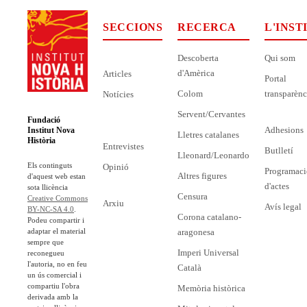
SECCIONS
RECERCA
L'INST
Descoberta
Qui som
d'Amèrica
Articles
Portal
Colom
transparènc
Notícies
Servent/Cervantes
Fundació
Adhesions
Institut Nova
Lletres catalanes
Història
Entrevistes
Butlletí
Lleonard/Leonardo
Els continguts
Opinió
Programaci
Altres figures
d'aquest web estan
d'actes
sota llicència
Censura
Creative Commons
Arxiu
Avís legal
BY-NC-SA 4.0
.
Corona catalano-
Podeu compartir i
adaptar el material
aragonesa
sempre que
Imperi Universal
reconegueu
l'autoria, no en feu
Català
un ús comercial i
compartiu l'obra
Memòria històrica
derivada amb la