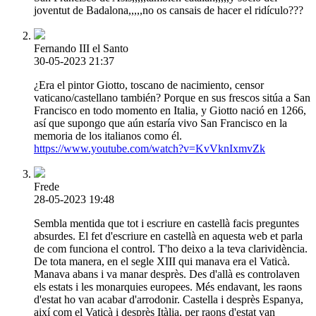
joventut de Badalona,,,,,no os cansais de hacer el ridículo???
Fernando III el Santo
30-05-2023 21:37
¿Era el pintor Giotto, toscano de nacimiento, censor
vaticano/castellano también? Porque en sus frescos sitúa a San
Francisco en todo momento en Italia, y Giotto nació en 1266,
así que supongo que aún estaría vivo San Francisco en la
memoria de los italianos como él.
https://www.youtube.com/watch?v=KvVknIxmvZk
Frede
28-05-2023 19:48
Sembla mentida que tot i escriure en castellà facis preguntes
absurdes. El fet d'escriure en castellà en aquesta web et parla
de com funciona el control. T'ho deixo a la teva clarividència.
De tota manera, en el segle XIII qui manava era el Vaticà.
Manava abans i va manar desprès. Des d'allà es controlaven
els estats i les monarquies europees. Més endavant, les raons
d'estat ho van acabar d'arrodonir. Castella i desprès Espanya,
així com el Vaticà i desprès Itàlia, per raons d'estat van