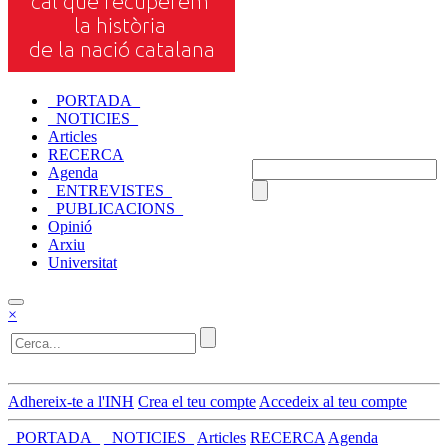
_PORTADA_
_NOTICIES_
Articles
RECERCA
Agenda
_ENTREVISTES_
_PUBLICACIONS_
Opinió
Arxiu
Universitat
×
Adhereix-te a l'INH
Crea el teu compte
Accedeix al teu compte
_PORTADA_
_NOTICIES_
Articles
RECERCA
Agenda