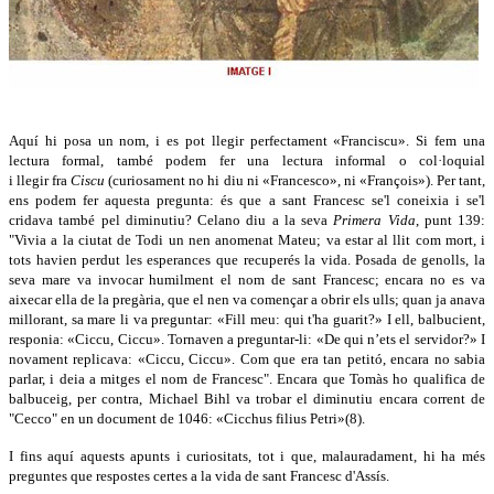
Aquí hi posa un nom, i es pot llegir perfectament «Franciscu». Si fem una
lectura formal, també podem fer una lectura informal o col·loquial
i llegir fra
Ciscu
(curiosament no hi diu ni «Francesco», ni «François»). Per tant,
ens podem fer aquesta pregunta: és que a sant Francesc se'l coneixia i se'l
cridava també pel diminutiu? Celano diu a la seva
Primera Vida
, punt 139:
"Vivia a la ciutat de Todi un nen anomenat Mateu; va estar al llit com mort, i
tots havien perdut les esperances que recuperés la vida. Posada de genolls, la
seva mare va invocar humilment el nom de sant Francesc; encara no es va
aixecar ella de la pregària, que el nen va començar a obrir els ulls; quan ja anava
millorant, sa mare li va preguntar: «Fill meu: qui t'ha guarit?» I ell, balbucient,
responia: «Ciccu, Ciccu». Tornaven a preguntar-li: «De qui n’ets el servidor?» I
novament replicava: «Ciccu, Ciccu». Com que era tan petitó, encara no sabia
parlar, i deia a mitges el nom de Francesc". Encara que Tomàs ho qualifica de
balbuceig, per contra, Michael Bihl va trobar el diminutiu encara corrent de
"Cecco" en un document de 1046: «Cicchus filius Petri»(8).
I fins aquí aquests apunts i curiositats, tot i que, malauradament, hi ha més
preguntes que respostes certes a la vida de sant Francesc d'Assís.