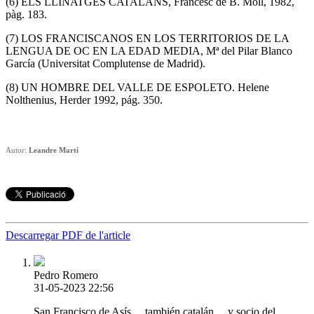
(6) ELS LLINATGES CATALANS, Francesc de B. Moll, 1982,
pàg. 183.
(7) LOS FRANCISCANOS EN LOS TERRITORIOS DE LA
LENGUA DE OC EN LA EDAD MEDIA, Mª del Pilar Blanco
García (Universitat Complutense de Madrid).
(8) UN HOMBRE DEL VALLE DE ESPOLETO. Helene
Nolthenius, Herder 1992, pág. 350.
Autor:
Leandre Martí
Descarregar PDF de l'article
Pedro Romero
31-05-2023 22:56
San Francisco de Asís,,,,,también catalán,,,,,y socio del