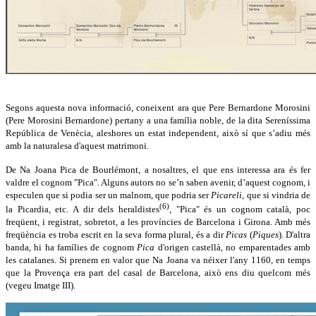
Segons aquesta nova informació, coneixent ara que Pere Bernardone Morosini
(Pere Morosini Bernardone) pertany a una família noble, de la dita Sereníssima
República de Venècia, aleshores un estat independent, això sí que s’adiu més
amb la naturalesa d'aquest matrimoni.
De Na Joana Pica de Bourlémont, a nosaltres, el que ens interessa ara és fer
valdre el cognom "Pica". Alguns autors no se’n saben avenir, d’aquest cognom, i
especulen que si podia ser un malnom, que podria ser
Picareli
, que si vindria de
(6)
la Picardia, etc. A dir dels heraldistes
, "Pica" és un cognom català, poc
freqüent, i registrat, sobretot, a les províncies de Barcelona i Girona. Amb més
freqüència es troba escrit en la seva forma plural, és a dir
Picas
(
Piques
). D'altra
banda, hi ha famílies de cognom
Pica
d'origen castellà, no emparentades amb
les catalanes. Si prenem en valor que Na Joana va néixer l'any 1160, en temps
que la Provença era part del casal de Barcelona, això ens diu quelcom més
(vegeu Imatge III).