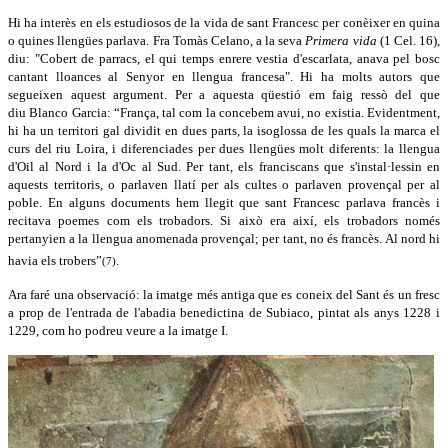
Hi ha interès en els estudiosos de la vida de sant Francesc per conèixer en quina
o quines llengües parlava. Fra Tomàs Celano, a la seva
Primera vida
(1 Cel. 16),
diu: "Cobert de parracs, el qui temps enrere vestia d'escarlata, anava pel bosc
cantant lloances al Senyor en llengua francesa". Hi ha molts autors que
segueixen aquest argument. Per a aquesta qüestió em faig ressò del que
diu Blanco Garcia: “França, tal com la concebem avui, no existia. Evidentment,
hi ha un territori gal dividit en dues parts, la isoglossa de les quals la marca el
curs del riu Loira, i diferenciades per dues llengües molt diferents: la llengua
d'Oil al Nord i la d'Oc al Sud. Per tant, els franciscans que s'instal·lessin en
aquests territoris, o parlaven llatí per als cultes o parlaven provençal per al
poble. En alguns documents hem llegit que sant Francesc parlava francès i
recitava poemes com els trobadors. Si això era així, els trobadors només
pertanyien a la llengua anomenada provençal; per tant, no és francès. Al nord hi
havia els trobers”
.
(7)
Ara faré una observació: la imatge més antiga que es coneix del Sant és un fresc
a prop de l'entrada de l'abadia benedictina de Subiaco, pintat als anys 1228 i
1229, com ho podreu veure a la imatge I.