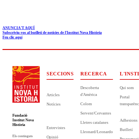
ANUNCIA'T AQUÍ
Subscriviu-vos al butlletí de notícies de l'Institut Nova Història
Feu clic aquí
SECCIONS
RECERCA
L'INST
Descoberta
Qui som
d'Amèrica
Articles
Portal
Colom
transparènc
Notícies
Servent/Cervantes
Fundació
Adhesions
Institut Nova
Lletres catalanes
Història
Entrevistes
Butlletí
Lleonard/Leonardo
Els continguts
Opinió
Programaci