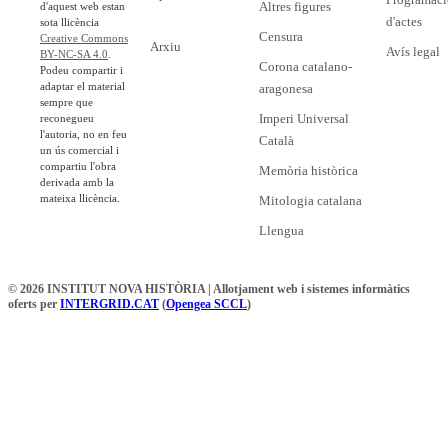
Altres figures
d'aquest web estan
d'actes
sota llicència
Censura
Creative Commons
Arxiu
Avís legal
BY-NC-SA 4.0
.
Corona catalano-
Podeu compartir i
adaptar el material
aragonesa
sempre que
Imperi Universal
reconegueu
l'autoria, no en feu
Català
un ús comercial i
compartiu l'obra
Memòria històrica
derivada amb la
mateixa llicència.
Mitologia catalana
Llengua
© 2026 INSTITUT NOVA HISTÒRIA | Allotjament web i sistemes informàtics
oferts per
INTERGRID.CAT
(
Opengea SCCL
)