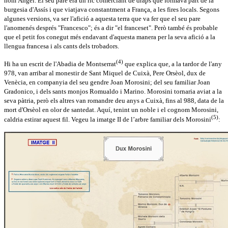
nom Àngel. El seu pare era un ric comerciant de draps que formava part de la
burgesia d'Assís i que viatjava constantment a França, a les fires locals. Segons
algunes versions, va ser l'afició a aquesta terra que va fer que el seu pare
l'anomenés després "Francesco"; és a dir "el franceset". Però també és probable
que el petit fos conegut més endavant d'aquesta manera per la seva afició a la
llengua francesa i als cants dels trobadors.
(4)
Hi ha un escrit de l'Abadia de Montserrat
que explica que, a la tardor de l'any
978, van arribar al monestir de Sant Miquel de Cuixà, Pere Orsèol, dux de
Venècia, en companyia del seu gendre Joan Morosini; del seu familiar Joan
Gradonico, i dels sants monjos Romualdo i Marino. Morosini tornaria aviat a la
seva pàtria, però els altres van romandre deu anys a Cuixà, fins al 988, data de la
mort d'Orsèol en olor de santedat. Aquí, tenint un noble i el cognom Morosini,
(5)
caldria estirar aquest fil. Vegeu la imatge II de l’arbre familiar dels Morosini
: