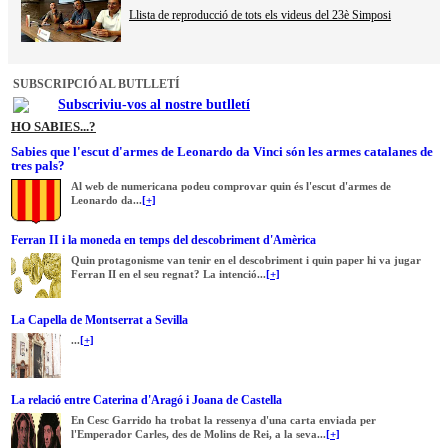
Llista de reproducció de tots els videus del 23è Simposi
SUBSCRIPCIÓ AL BUTLLETÍ
Subscriviu-vos al nostre butlletí
HO SABIES...?
Sabies que l'escut d'armes de Leonardo da Vinci són les armes catalanes de
tres pals?
Al web de numericana podeu comprovar quin és l'escut d'armes de
Leonardo da...
[+]
Ferran II i la moneda en temps del descobriment d'Amèrica
Quin protagonisme van tenir en el descobriment i quin paper hi va jugar
Ferran II en el seu regnat? La intenció...
[+]
La Capella de Montserrat a Sevilla
...
[+]
La relació entre Caterina d'Aragó i Joana de Castella
En Cesc Garrido ha trobat la ressenya d'una carta enviada per
l'Emperador Carles, des de Molins de Rei, a la seva...
[+]