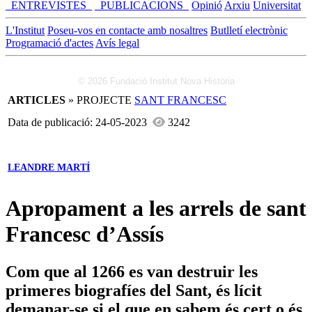
_ENTREVISTES_
_PUBLICACIONS_
Opinió
Arxiu
Universitat
L'Institut
Poseu-vos en contacte amb nosaltres
Butlletí electrònic
Programació d'actes
Avís legal
© 2026 Fundació Institut Nova Història
ARTICLES
» PROJECTE
SANT FRANCESC
Data de publicació: 24-05-2023
3242
LEANDRE MARTÍ
Apropament a les arrels de sant
Francesc d’Assís
Com que al 1266 es van destruir les
primeres biografíes del Sant, és lícit
demanar-se si el que en sabem és cert o és