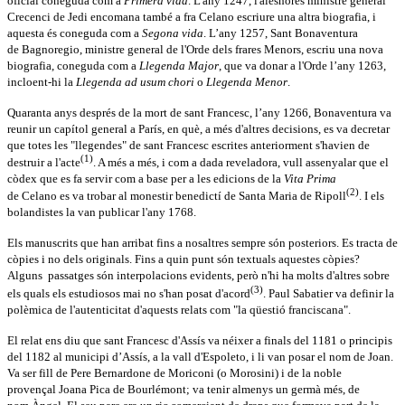
oficial coneguda com a
Primera vida
. L'any 1247, l'aleshores ministre general
Crecenci de Jedi encomana també a fra Celano escriure una altra biografia, i
aquesta és coneguda com a
Segona vida
. L’any 1257, Sant Bonaventura
de Bagnoregio, ministre general de l'Orde dels frares Menors, escriu una nova
biografia, coneguda com a
Llegenda Major
, que va donar a l'Orde l’any 1263,
incloent-hi la
Llegenda ad usum chori
o
Llegenda Menor
.
Quaranta anys després de la mort de sant Francesc, l’any 1266, Bonaventura va
reunir un capítol general a París, en què, a més d'altres decisions, es va decretar
que totes les "llegendes" de sant Francesc escrites anteriorment s'havien de
(1)
destruir a l'acte
. A més a més, i com a dada reveladora, vull assenyalar que el
còdex que es fa servir com a base per a les edicions de la
Vita Prima
(2)
de Celano es va trobar al monestir benedictí de Santa Maria de Ripoll
. I els
bolandistes la van publicar l'any 1768.
Els manuscrits que han arribat fins a nosaltres sempre són posteriors. Es tracta de
còpies i no dels originals. Fins a quin punt són textuals aquestes còpies?
Alguns passatges són interpolacions evidents, però n'hi ha molts d'altres sobre
(3)
els quals els estudiosos mai no s'han posat d'acord
. Paul Sabatier va definir la
polèmica de l'autenticitat d'aquests relats com "la qüestió franciscana".
El relat ens diu que sant Francesc d'Assís va néixer a finals del 1181 o principis
del 1182 al municipi d’Assís, a la vall d'Espoleto, i li van posar el nom de Joan.
Va ser fill de Pere Bernardone de Moriconi (o Morosini) i de la noble
provençal Joana Pica de Bourlémont; va tenir almenys un germà més, de