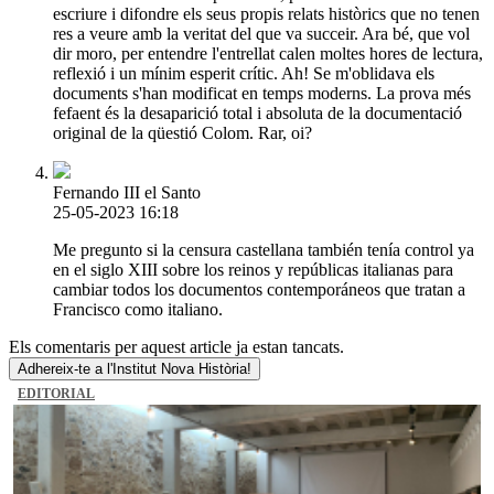
escriure i difondre els seus propis relats històrics que no tenen
res a veure amb la veritat del que va succeir. Ara bé, que vol
dir moro, per entendre l'entrellat calen moltes hores de lectura,
reflexió i un mínim esperit crític. Ah! Se m'oblidava els
documents s'han modificat en temps moderns. La prova més
fefaent és la desaparició total i absoluta de la documentació
original de la qüestió Colom. Rar, oi?
Fernando III el Santo
25-05-2023 16:18
Me pregunto si la censura castellana también tenía control ya
en el siglo XIII sobre los reinos y repúblicas italianas para
cambiar todos los documentos contemporáneos que tratan a
Francisco como italiano.
Els comentaris per aquest article ja estan tancats.
Adhereix-te a l'Institut Nova Història!
EDITORIAL