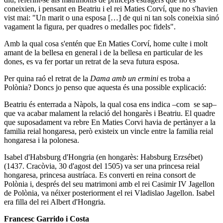
coneixien, i pensant en Beatriu i el rei Maties Corví, que no s'havien
vist mai: "Un marit o una esposa […] de qui ni tan sols coneixia sinó
vagament la figura, per quadres o medalles poc fidels".
Amb la qual cosa s'entén que En Maties Corví, home culte i molt
amant de la bellesa en general i de la bellesa en particular de les
dones, es va fer portar un retrat de la seva futura esposa.
Per quina raó el retrat de la
Dama amb un ermini
es troba a
Polònia? Doncs jo penso que aquesta és una possible explicació:
Beatriu és enterrada a Nàpols, la qual cosa ens indica –com se sap–
que va acabar malament la relació del hongarès i Beatriu. El quadre
que suposadament va rebre En Maties Corvi havia de pertànyer a la
familia reial hongaresa, però existeix un vincle entre la familia reial
hongaresa i la polonesa.
Isabel d'Habsburg d'Hongria (en hongarès: Habsburg Erzsébet)
(1437. Cracòvia, 30 d'agost del 1505) va ser una princesa reial
hongaresa, princesa austríaca. Es converti en reina consort de
Polònia i, després del seu matrimoni amb el rei Casimir IV Jagellon
de Polònia, va néixer posteriorment el rei Vladislao Jagellon. Isabel
era filla del rei Albert d'Hongria.
Francesc Garrido i Costa