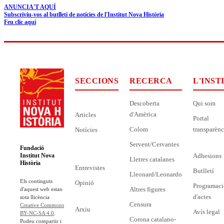
ANUNCIA'T AQUÍ
Subscriviu-vos al butlletí de notícies de l'Institut Nova Història
Feu clic aquí
SECCIONS
RECERCA
L'INST
Descoberta
Qui som
d'Amèrica
Articles
Portal
Colom
transparènc
Notícies
Servent/Cervantes
Fundació
Adhesions
Institut Nova
Lletres catalanes
Història
Entrevistes
Butlletí
Lleonard/Leonardo
Els continguts
Opinió
Programaci
Altres figures
d'aquest web estan
d'actes
sota llicència
Censura
Creative Commons
Arxiu
Avís legal
BY-NC-SA 4.0
.
Corona catalano-
Podeu compartir i