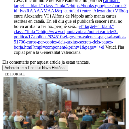
Cesc, tinc un llibre del Pare Batllori amb part del
cartulari"
target="_blank" class="linkc">https://books.google.es/books?
id=lwzRAAAAMAAJ&q=cartulari+entre+Alexandre+VI&dq
entre Alexandre VI i Alfons de Nàpols amb manta cartes
escrites en català. En ell diu que el publicarà sencer i mai no
ho va arribar a fer-ho..perquè serà..
el" target="_blank"
class="linkc">http://www.elpuntavui.cat/noticia/article/3-
politica/17-politica/824510-el-govern-valencia-paga-al-vatica-
51700-euros-per-copies-dels-arxius-secrets-dels-papes-
borja.html?tmpl=component&print=1&page=">el
Vaticá l'ha
copiat per a la Generalitat valenciana
Els comentaris per aquest article ja estan tancats.
Adhereix-te a l'Institut Nova Història!
EDITORIAL