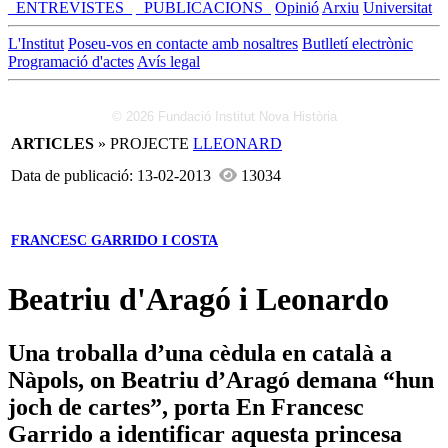
_ENTREVISTES_
_PUBLICACIONS_
Opinió
Arxiu
Universitat
L'Institut
Poseu-vos en contacte amb nosaltres
Butlletí electrònic
Programació d'actes
Avís legal
© 2026 Fundació Institut Nova Història
ARTICLES
» PROJECTE
LLEONARD
Data de publicació: 13-02-2013
13034
FRANCESC GARRIDO I COSTA
Beatriu d'Aragó i Leonardo
Una troballa d’una cèdula en català a
Nàpols, on Beatriu d’Aragó demana “hun
joch de cartes”, porta En Francesc
Garrido a identificar aquesta princesa