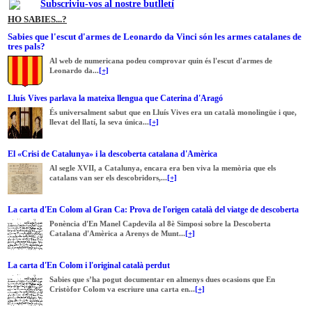
Subscriviu-vos al nostre butlletí
HO SABIES...?
Sabies que l'escut d'armes de Leonardo da Vinci són les armes catalanes de
tres pals?
Al web de numericana podeu comprovar quin és l'escut d'armes de
Leonardo da...
[+]
Lluís Vives parlava la mateixa llengua que Caterina d'Aragó
És universalment sabut que en Lluís Vives era un català monolingüe i que,
llevat del llatí, la seva única...
[+]
El «Crisi de Catalunya» i la descoberta catalana d'Amèrica
Al segle XVII, a Catalunya, encara era ben viva la memòria que els
catalans van ser els descobridors,...
[+]
La carta d'En Colom al Gran Ca: Prova de l'origen català del viatge de descoberta
Ponència d'En Manel Capdevila al 8è Simposi sobre la Descoberta
Catalana d'Amèrica a Arenys de Munt...
[+]
La carta d'En Colom i l'original català perdut
Sabies que s’ha pogut documentar en almenys dues ocasions que En
Cristòfor Colom va escriure una carta en...
[+]