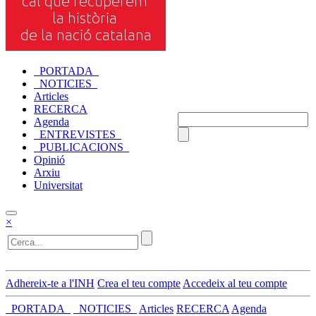
_PORTADA_
_NOTICIES_
Articles
RECERCA
Agenda
_ENTREVISTES_
_PUBLICACIONS_
Opinió
Arxiu
Universitat
×
Adhereix-te a l'INH
Crea el teu compte
Accedeix al teu compte
_PORTADA_
_NOTICIES_
Articles
RECERCA
Agenda