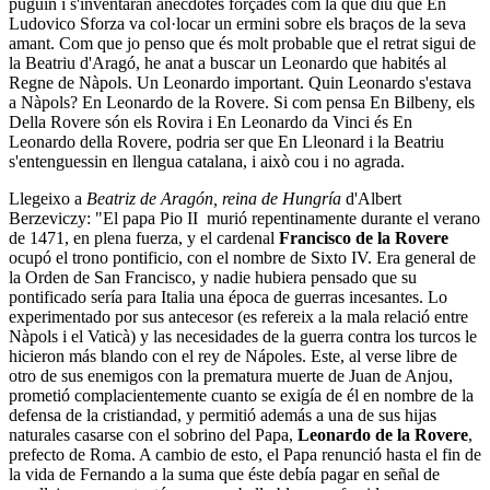
puguin i s'inventaran anècdotes forçades com la que diu que En
Ludovico Sforza va col·locar un ermini sobre els braços de la seva
amant. Com que jo penso que és molt probable que el retrat sigui de
la Beatriu d'Aragó, he anat a buscar un Leonardo que habités al
Regne de Nàpols. Un Leonardo important. Quin Leonardo s'estava
a Nàpols? En Leonardo de la Rovere. Si com pensa En Bilbeny, els
Della Rovere són els Rovira i En Leonardo da Vinci és En
Leonardo della Rovere, podria ser que En Lleonard i la Beatriu
s'entenguessin en llengua catalana, i això cou i no agrada.
Llegeixo a
Beatriz de Aragón, reina de Hungría
d'Albert
Berzeviczy: "El papa Pio II murió repentinamente durante el verano
de 1471, en plena fuerza, y el cardenal
Francisco de la Rovere
ocupó el trono pontificio, con el nombre de Sixto IV. Era general de
la Orden de San Francisco, y nadie hubiera pensado que su
pontificado sería para Italia una época de guerras incesantes. Lo
experimentado por sus antecesor (es refereix a la mala relació entre
Nàpols i el Vaticà) y las necesidades de la guerra contra los turcos le
hicieron más blando con el rey de Nápoles. Este, al verse libre de
otro de sus enemigos con la prematura muerte de Juan de Anjou,
prometió complacientemente cuanto se exigía de él en nombre de la
defensa de la cristiandad, y permitió además a una de sus hijas
naturales casarse con el sobrino del Papa,
Leonardo de la Rovere
,
prefecto de Roma. A cambio de esto, el Papa renunció hasta el fin de
la vida de Fernando a la suma que éste debía pagar en señal de