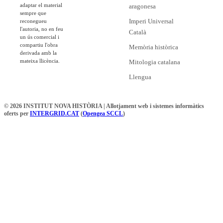
adaptar el material
aragonesa
sempre que
Imperi Universal
reconegueu
l'autoria, no en feu
Català
un ús comercial i
compartiu l'obra
Memòria històrica
derivada amb la
mateixa llicència.
Mitologia catalana
Llengua
© 2026 INSTITUT NOVA HISTÒRIA | Allotjament web i sistemes informàtics
oferts per
INTERGRID.CAT
(
Opengea SCCL
)