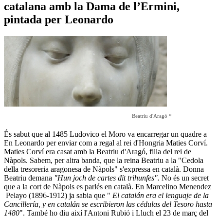
catalana amb la Dama de l’Ermini,
pintada per Leonardo
Beatriu d'Aragó *
És sabut que al 1485 Ludovico el Moro va encarregar un quadre a
En Leonardo per enviar com a regal al rei d'Hongria Maties Corví.
Maties Corví era casat amb la Beatriu d'Aragó, filla del rei de
Nàpols. Sabem, per altra banda, que la reina Beatriu a la "Cedola
della tresoreria aragonesa de Nàpols" s'expressa en català. Donna
Beatriu demana
"Hun joch de cartes dit trihunfes".
No és un secret
que a la cort de Nàpols es parlés en català. En Marcelino Menendez
Pelayo (1896-1912) ja sabia que "
El catalán era el lenguaje de la
Cancillería, y en catalán se escribieron las cédulas del Tesoro hasta
1480
". També ho diu així l'Antoni Rubió i Lluch el 23 de març del