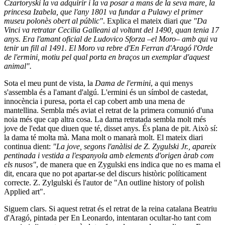
Czartoryski la va adquirir i la va posar a mans de la seva mare, la
princesa Izabela, que l'any 1801 va fundar a Pulawy el primer
museu polonès obert al públic"
. Explica el mateix diari
que
"Da
Vinci va retratar Cecilia Galleani al voltant del 1490, quan tenia 17
anys. Era l'amant oficial de Ludovico Sforza –el Moro– amb qui va
tenir un fill al 1491. El Moro va rebre d'En Ferran d'Aragó l'Orde
de l'ermini, motiu pel qual porta en braços un exemplar d'aquest
animal".
Sota el meu punt de vista, la
Dama de l'ermini
, a qui menys
s'assembla és a l'amant d'algú. L'ermini és un símbol de castedat,
innocència i puresa, porta el cap cobert amb una mena de
mantellina. Sembla més aviat el retrat de la primera comunió d'una
noia més que cap altra cosa. La dama retratada sembla molt més
jove de l'edat que diuen que té, disset anys. És plana de pit. Això sí:
la dama té molta mà. Mana molt o manarà molt. El mateix diari
continua dient:
"
La jove, segons l'anàlisi de Z. Zygulski Jr., apareix
pentinada i vestida a l'espanyola amb elements d'origen àrab com
els nusos"
, de manera que en Zygulski ens indica que no es mama el
dit, encara que no pot apartar-se del discurs històric políticament
correcte. Z. Zylgulski és l'autor de "An outline history of polish
Applied art".
Siguem clars. Si aquest retrat és el retrat de la reina catalana Beatriu
d'Aragó, pintada per En Leonardo, intentaran ocultar-ho tant com