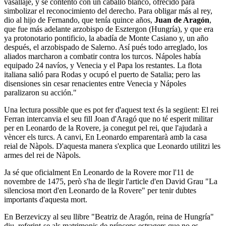
vasallaje, y se contentó con un caballo blanco, ofrecido para
simbolizar el reconocimiento del derecho. Para obligar más al rey,
dio al hijo de Fernando, que tenía quince años,
Juan de Aragón
,
que fue más adelante arzobispo de Esztergon (Hungría), y que era
ya protonotario pontificio, la abadía de Monte Casiano y, un año
después, el arzobispado de Salerno. Así pués todo arreglado, los
aliados marcharon a combatir contra los turcos. Nápoles había
equipado 24 navíos, y Venecia y el Papa los restantes. La flota
italiana salió para Rodas y ocupó el puerto de Satalia; pero las
disensiones sin cesar renacientes entre Venecia y Nápoles
paralizaron su acción."
Una lectura possible que es pot fer d'aquest text és la següent: El rei
Ferran intercanvia el seu fill Joan d'Aragó que no té esperit militar
per en Leonardo de la Rovere, ja conegut pel rei, que l'ajudarà a
vèncer els turcs. A canvi, En Leonardo emparentarà amb la casa
reial de Nàpols. D'aquesta manera s'explica que Leonardo utilitzi les
armes del rei de Nàpols.
Ja sé que oficialment En Leonardo de la Rovere mor l'11 de
novembre de 1475, però s'ha de llegir l'article d'en David Grau "La
silenciosa mort d'en Leonardo de la Rovere" per tenir dubtes
importants d'aquesta mort.
En Berzeviczy al seu llibre "Beatriz de Aragón, reina de Hungría"
diu, referint-se als matrimonis de prínceps estragers que no es