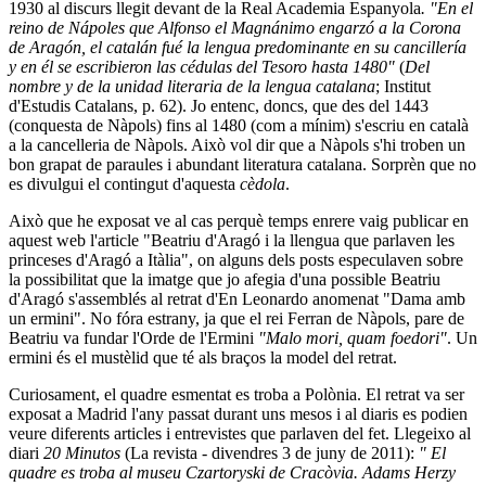
1930 al discurs llegit devant de la Real Academia Espanyola
. "En el
reino de Nápoles que Alfonso el Magnánimo engarzó a la Corona
de Aragón, el catalán fué la lengua predominante en su cancillería
y en él se escribieron las cédulas del Tesoro hasta 1480"
(
Del
nombre y de la unidad literaria de la lengua catalana
; Institut
d'Estudis Catalans, p. 62). Jo entenc, doncs, que des del 1443
(conquesta de Nàpols) fins al 1480 (com a mínim) s'escriu en català
a la cancelleria de Nàpols. Això vol dir que a Nàpols s'hi troben un
bon grapat de paraules i abundant literatura catalana. Sorprèn que no
es divulgui el contingut d'aquesta
cèdola
.
Això que he exposat ve al cas perquè temps enrere vaig publicar en
aquest web l'article "Beatriu d'Aragó i la llengua que parlaven les
princeses d'Aragó a Itàlia", on alguns dels posts especulaven sobre
la possibilitat que la imatge que jo afegia d'una possible Beatriu
d'Aragó s'assemblés al retrat d'En Leonardo anomenat "Dama amb
un ermini". No fóra estrany, ja que el rei Ferran de Nàpols, pare de
Beatriu va fundar l'Orde de l'Ermini
"
Malo mori, quam foedori"
. Un
ermini és el mustèlid que té als braços la model del retrat.
Curiosament, el quadre esmentat es troba a Polònia. El retrat va ser
exposat a Madrid l'any passat durant uns mesos i al diaris es podien
veure diferents articles i entrevistes que parlaven del fet. Llegeixo al
diari
20
Minutos
(La revista - divendres 3 de juny de 2011):
" El
quadre es troba al museu Czartoryski de Cracòvia. Adams Herzy