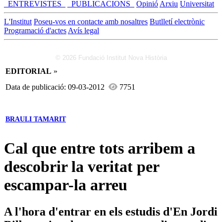
_ENTREVISTES_
_PUBLICACIONS_
Opinió
Arxiu
Universitat
L'Institut
Poseu-vos en contacte amb nosaltres
Butlletí electrònic
Programació d'actes
Avís legal
© 2026 Fundació Institut Nova Història
EDITORIAL
»
Data de publicació: 09-03-2012
7751
BRAULI TAMARIT
Cal que entre tots arribem a
descobrir la veritat per
escampar-la arreu
A l'hora d'entrar en els estudis d'En Jordi