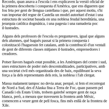
Recordo, quan anava a l'escola i ens explicaven la versió oficial de
la primera descoberta i conquesta d'Amèrica, que ens digueren que
fou feta per gent de llengua castellana i que, per aquest motiu, s'hi
van importar del regne de Castella un model autoritari d'estat i una
estructura de societat basada en una noblesa feudal hereditària, una
jerarquia catòlica dogmàtica, i una pagesia i una ramaderia poc
il·lustrades.
Alguns dels professors de l'escola es preguntaven, igual que alguns
dels alumnes, què hagués passat si la primera conquesta i
colonització l'haguessin fet catalans, amb la contribució d'un ventall
de gent de diferents classes mitjanes il·lustrades, emprenedores i
creadores.
Potser llavors hagués estat possible, a les Amèriques del centre i sud,
unes estructures de poder més descentralitzades, participatives, amb
una societat civil més organitzada des de baix, equilibrant la seva
força a la dels representants dels reis, la noblesa i l'alt clergat.
Massa malament tampoc no devia anar, perquè, si fem el recorregut
de Nord a Sud, des d'Alaska fina a Terra de Foc, quan passem pel
Canadà i els Estats Units, trobem gairebé sempre gent de raça
blanca, però, a mesura que travessem la frontera amb Mèxic,
comencem a veure gent de pell fosca, fins més enllà de la frontera de
Xile.