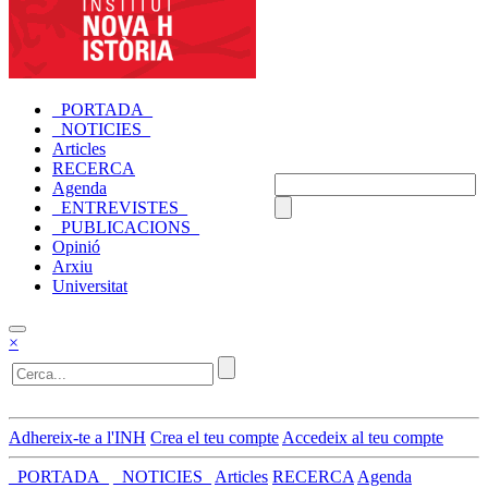
_PORTADA_
_NOTICIES_
Articles
RECERCA
Agenda
_ENTREVISTES_
_PUBLICACIONS_
Opinió
Arxiu
Universitat
×
Adhereix-te a l'INH
Crea el teu compte
Accedeix al teu compte
_PORTADA_
_NOTICIES_
Articles
RECERCA
Agenda