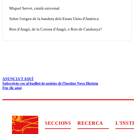
Miquel Servet, català universal
Sobre l'origen de la bandera dels Estats Units d'Amèrica
Reis d'Aragó, de la Corona d'Aragó, o Reis de Catalunya?
ANUNCIA'T AQUÍ
Subscriviu-vos al butlletí de notícies de l'Institut Nova Història
Feu clic aquí
SECCIONS
RECERCA
L'INST