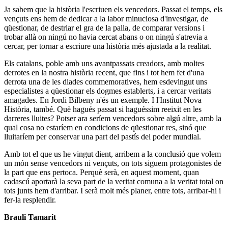
Ja sabem que la història l'escriuen els vencedors. Passat el temps, els
vençuts ens hem de dedicar a la labor minuciosa d'investigar, de
qüestionar, de destriar el gra de la palla, de comparar versions i
trobar allà on ningú no havia cercat abans o on ningú s'atrevia a
cercar, per tornar a escriure una història més ajustada a la realitat.
Els catalans, poble amb uns avantpassats creadors, amb moltes
derrotes en la nostra història recent, que fins i tot hem fet d'una
derrota una de les diades commemoratives, hem esdevingut uns
especialistes a qüestionar els dogmes establerts, i a cercar veritats
amagades. En Jordi Bilbeny n'és un exemple. I l'Institut Nova
Història, també. Què hagués passat si haguéssim reeixit en les
darreres lluites? Potser ara seríem vencedors sobre algú altre, amb la
qual cosa no estaríem en condicions de qüestionar res, sinó que
lluitaríem per conservar una part del pastís del poder mundial.
Amb tot el que us he vingut dient, arribem a la conclusió que volem
un món sense vencedors ni vençuts, on tots siguem protagonistes de
la part que ens pertoca. Perquè serà, en aquest moment, quan
cadascú aportarà la seva part de la veritat comuna a la veritat total on
tots junts hem d'arribar. I serà molt més planer, entre tots, arribar-hi i
fer-la resplendir.
Brauli Tamarit