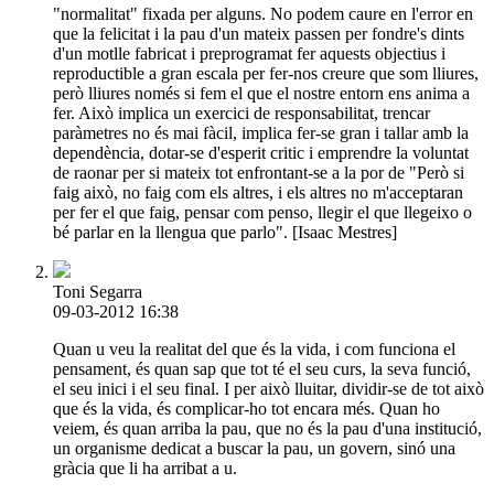
"normalitat" fixada per alguns. No podem caure en l'error en
que la felicitat i la pau d'un mateix passen per fondre's dints
d'un motlle fabricat i preprogramat fer aquests objectius i
reproductible a gran escala per fer-nos creure que som lliures,
però lliures només si fem el que el nostre entorn ens anima a
fer. Això implica un exercici de responsabilitat, trencar
paràmetres no és mai fàcil, implica fer-se gran i tallar amb la
dependència, dotar-se d'esperit critic i emprendre la voluntat
de raonar per si mateix tot enfrontant-se a la por de "Però si
faig això, no faig com els altres, i els altres no m'acceptaran
per fer el que faig, pensar com penso, llegir el que llegeixo o
bé parlar en la llengua que parlo". [Isaac Mestres]
Toni Segarra
09-03-2012 16:38
Quan u veu la realitat del que és la vida, i com funciona el
pensament, és quan sap que tot té el seu curs, la seva funció,
el seu inici i el seu final. I per això lluitar, dividir-se de tot això
que és la vida, és complicar-ho tot encara més. Quan ho
veiem, és quan arriba la pau, que no és la pau d'una institució,
un organisme dedicat a buscar la pau, un govern, sinó una
gràcia que li ha arribat a u.