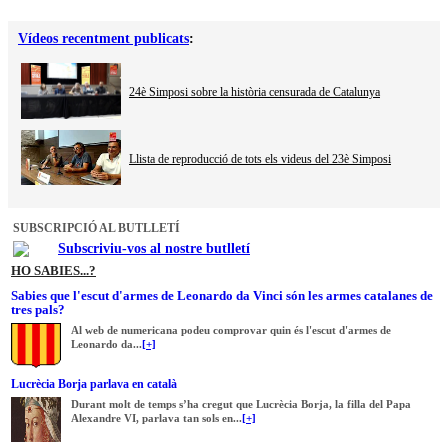
Vídeos recentment publicats
:
24è Simposi sobre la història censurada de Catalunya
Llista de reproducció de tots els videus del 23è Simposi
SUBSCRIPCIÓ AL BUTLLETÍ
Subscriviu-vos al nostre butlletí
HO SABIES...?
Sabies que l'escut d'armes de Leonardo da Vinci són les armes catalanes de
tres pals?
Al web de numericana podeu comprovar quin és l'escut d'armes de
Leonardo da...
[+]
Lucrècia Borja parlava en català
Durant molt de temps s’ha cregut que Lucrècia Borja, la filla del Papa
Alexandre VI, parlava tan sols en...
[+]