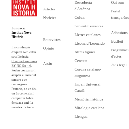
Descoberta
Qui som
d'Amèrica
Articles
Portal
Colom
transparènc
Notícies
Servent/Cervantes
Fundació
Adhesions
Institut Nova
Lletres catalanes
Història
Entrevistes
Butlletí
Lleonard/Leonardo
Els continguts
Opinió
Programaci
Altres figures
d'aquest web estan
d'actes
sota llicència
Censura
Creative Commons
Arxiu
Avís legal
BY-NC-SA 4.0
.
Corona catalano-
Podeu compartir i
adaptar el material
aragonesa
sempre que
Imperi Universal
reconegueu
l'autoria, no en feu
Català
un ús comercial i
compartiu l'obra
Memòria històrica
derivada amb la
mateixa llicència.
Mitologia catalana
Llengua