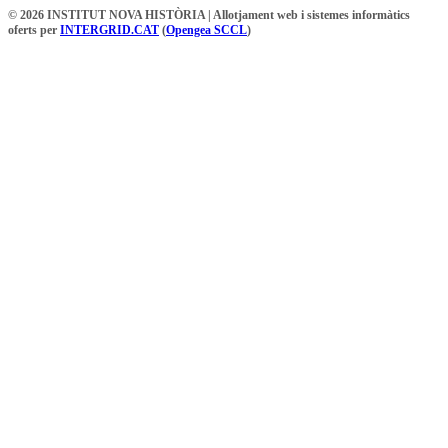
© 2026 INSTITUT NOVA HISTÒRIA | Allotjament web i sistemes informàtics
oferts per
INTERGRID.CAT
(
Opengea SCCL
)