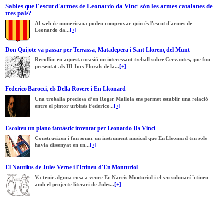
Sabies que l'escut d'armes de Leonardo da Vinci són les armes catalanes de
tres pals?
Al web de numericana podeu comprovar quin és l'escut d'armes de
Leonardo da...
[+]
Don Quijote va passar per Terrassa, Matadepera i Sant Llorenç del Munt
Recollim en aquesta ocasió un interessant treball sobre Cervantes, que fou
presentat als III Jocs Florals de la...
[+]
Federico Barocci, els Della Rovere i En Lleonard
Una troballa preciosa d’en Roger Mallola ens permet establir una relació
entre el pintor urbinès Federico...
[+]
Escolteu un piano fantàstic inventat per Leonardo Da Vinci
Construeixen i fan sonar un instrument musical que En Lleonard tan sols
havia dissenyat en un...
[+]
El Nautilus de Jules Verne i l'Ictineu d'En Monturiol
Va tenir alguna cosa a veure En Narcís Monturiol i el seu submarí Ictineu
amb el projecte literari de Jules...
[+]