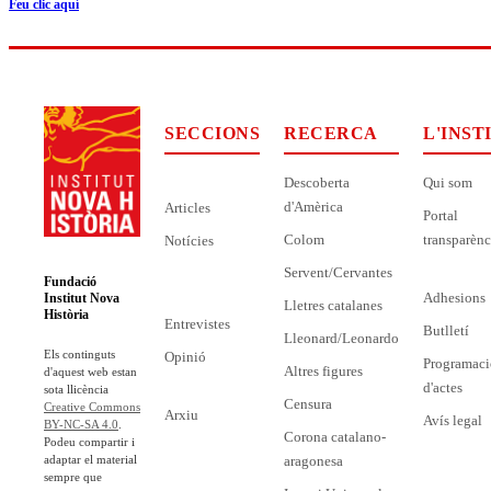
Feu clic aquí
SECCIONS
RECERCA
L'INST
Descoberta
Qui som
d'Amèrica
Articles
Portal
Colom
transparènc
Notícies
Servent/Cervantes
Fundació
Adhesions
Institut Nova
Lletres catalanes
Història
Entrevistes
Butlletí
Lleonard/Leonardo
Els continguts
Opinió
Programaci
Altres figures
d'aquest web estan
d'actes
sota llicència
Censura
Creative Commons
Arxiu
Avís legal
BY-NC-SA 4.0
.
Corona catalano-
Podeu compartir i
adaptar el material
aragonesa
sempre que