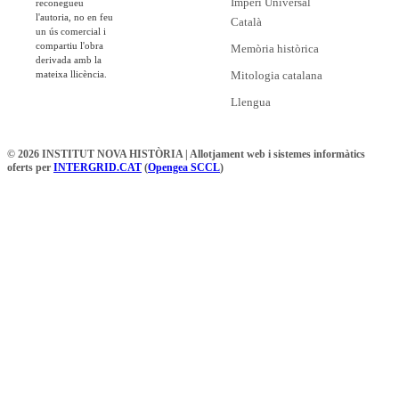
Imperi Universal
reconegueu
l'autoria, no en feu
Català
un ús comercial i
compartiu l'obra
Memòria històrica
derivada amb la
mateixa llicència.
Mitologia catalana
Llengua
© 2026 INSTITUT NOVA HISTÒRIA | Allotjament web i sistemes informàtics
oferts per
INTERGRID.CAT
(
Opengea SCCL
)