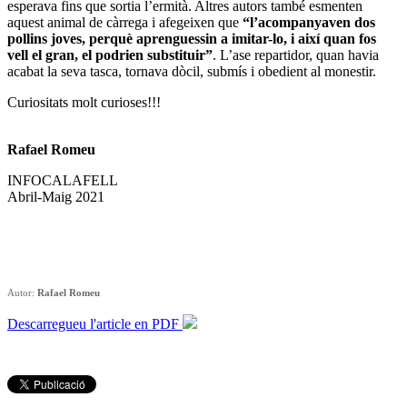
esperava fins que sortia l’ermità. Altres autors també esmenten
aquest animal de càrrega i afegeixen que
“l’acompanyaven
dos
pollins joves, perquè aprenguessin a imitar-lo, i així quan fos
vell el gran, el podrien substituir”
. L’ase repartidor, quan havia
acabat la seva tasca, tornava dòcil, submís i obedient al monestir.
Curiositats molt curioses!!!
Rafael Romeu
INFOCALAFELL
Abril-Maig 2021
Autor:
Rafael Romeu
Descarregueu l'article en PDF