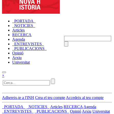
_PORTADA_
_NOTICIES_
Articles
RECERCA
Agenda
_ENTREVISTES_
_PUBLICACIONS_
Opinió
Arxiu
Universitat
×
Adhereix-te a l'INH
Crea el teu compte
Accedeix al teu compte
_PORTADA_
_NOTICIES_
Articles
RECERCA
Agenda
_ENTREVISTES_
_PUBLICACIONS_
Opinió
Arxiu
Universitat