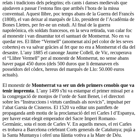
relats i tradicions dels pelegrins; els cants i danses medievals que
ajudaven a passar l’estona fins que arribés l’hora de la missa
conventual. Aquest llibre, poc temps abans de la Guerra del Francès
(1808), el van deixar al marquès de Llo, president de l’Acadèmia de
Bones Lletres, per fer-ne un estudi. Al final de la guerra
napoleònica, els soldats francesos, en la seva retirada, van calar foc
al monestir i van dinamitar tot el santuari de Montserrat. No en va
quedar res. El llibre “Vermell” (anomenat així pel color de les seves
cobertes) es va salvar gràcies al fet que no era a Montserrat el dia del
desastre. L’any 1885 el canonge Jaume Collell, de Vic, recuperava
el “Llibre Vermell” per al monestir de Montserrat, no sense abans
haver pagat 450 duros (dels 500 duros que li demanaven els
posseïdors del còdex, hereus del marquès de Llo: 50.000 euros
actuals).
El monestir de
Montserrat va ser un dels primers cenobis que va
tenir impremta
. L’any 1499 s'hi va estampar el primer missal per a
la congregació de monjos de l’orde de Sant Benet, i el directori
sobre les “Instruccions i virtuts cardinals als novicis”, impulsat per
l’abat Garsia de Cisneros. El 1520 va editar uns pamflets de
propaganda amb motiu de la proclamació del rei Carles I d’Espanya,
per haver estat elegit emperador del Sacre Imperi Romano-
Germànic, sota el nom de Carles V. En aquells mesos, el rei Carles
es trobava a Barcelona celebrant Corts generals de Catalunya; pujà a
la Santa Muntanya i oferí una llàntia votiva a la Mare de Déu.