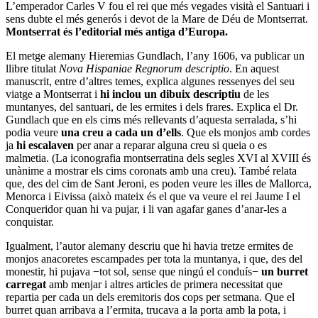
L’emperador Carles V fou el rei que més vegades visità el Santuari i
sens dubte el més generós i devot de la Mare de Déu de Montserrat.
Montserrat és l’editorial més antiga d’Europa.
El metge alemany Hieremias Gundlach, l’any 1606, va publicar un
llibre titulat
Nova Hispaniae Regnorum descriptio
. En aquest
manuscrit, entre d’altres temes, explica algunes ressenyes del seu
viatge a Montserrat i
hi inclou un dibuix descriptiu
de les
muntanyes, del santuari, de les ermites i dels frares. Explica el Dr.
Gundlach que en els cims més rellevants d’aquesta serralada, s’hi
podia veure
una
creu a cada un d’ells
. Que els monjos amb cordes
ja
hi escalaven
per anar a reparar alguna creu si queia o es
malmetia. (La iconografia montserratina dels segles XVI al XVIII és
unànime a mostrar els cims coronats amb una creu). També relata
que, des del cim de Sant Jeroni, es poden veure les illes de Mallorca,
Menorca i Eivissa (això mateix és el que va veure el rei Jaume I el
Conqueridor quan hi va pujar, i li van agafar ganes d’anar-les a
conquistar.
Igualment, l’autor alemany descriu que hi havia tretze ermites de
monjos anacoretes escampades per tota la muntanya, i que, des del
monestir, hi pujava −tot sol, sense que ningú el conduís−
un burret
carregat
amb menjar i altres articles de primera necessitat que
repartia per cada un dels eremitoris dos cops per setmana. Que el
burret quan arribava a l’ermita, trucava a la porta amb la pota, i