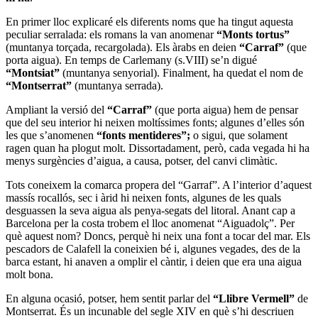
En primer lloc explicaré els diferents noms que ha tingut aquesta
peculiar serralada: els romans la van anomenar
“Monts tortus”
(muntanya torçada, recargolada). Els àrabs en deien
“Carraf”
(que
porta aigua). En temps de Carlemany (s.VIII) se’n digué
“Montsiat”
(muntanya senyorial). Finalment, ha quedat el nom de
“Montserrat”
(muntanya serrada).
Ampliant la versió del
“Carraf”
(que porta aigua) hem de pensar
que del seu interior hi neixen moltíssimes fonts; algunes d’elles són
les que s’anomenen
“fonts mentideres”;
o sigui, que solament
ragen quan ha plogut molt. Dissortadament, però, cada vegada hi ha
menys surgències d’aigua, a causa, potser, del canvi climàtic.
Tots coneixem la comarca propera del “Garraf”. A l’interior d’aquest
massís rocallós, sec i àrid hi neixen fonts, algunes de les quals
desguassen la seva aigua als penya-segats del litoral. Anant cap a
Barcelona per la costa trobem el lloc anomenat “Aiguadolç”. Per
què aquest nom? Doncs, perquè hi neix una font a tocar del mar. Els
pescadors de Calafell la coneixien bé i, algunes vegades, des de la
barca estant, hi anaven a omplir el càntir, i deien que era una aigua
molt bona.
En alguna ocasió, potser, hem sentit parlar del
“Llibre
Vermell”
de
Montserrat. És un incunable del segle XIV en què s’hi descriuen