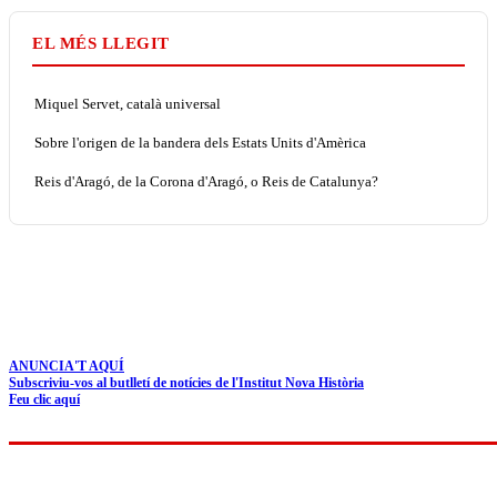
EL MÉS LLEGIT
Miquel Servet, català universal
Sobre l'origen de la bandera dels Estats Units d'Amèrica
Reis d'Aragó, de la Corona d'Aragó, o Reis de Catalunya?
ANUNCIA'T AQUÍ
Subscriviu-vos al butlletí de notícies de l'Institut Nova Història
Feu clic aquí