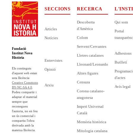
SECCIONS
RECERCA
L'INST
Descoberta
Qui som
d'Amèrica
Articles
Portal
Colom
transparènc
Notícies
Servent/Cervantes
Fundació
Adhesions
Institut Nova
Lletres catalanes
Història
Entrevistes
Butlletí
Lleonard/Leonardo
Els continguts
Opinió
Programaci
Altres figures
d'aquest web estan
d'actes
sota llicència
Censura
Creative Commons
Arxiu
Avís legal
BY-NC-SA 4.0
.
Corona catalano-
Podeu compartir i
adaptar el material
aragonesa
sempre que
Imperi Universal
reconegueu
l'autoria, no en feu
Català
un ús comercial i
compartiu l'obra
Memòria històrica
derivada amb la
mateixa llicència.
Mitologia catalana