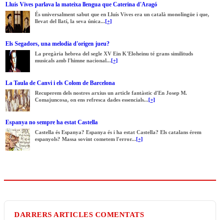
Lluís Vives parlava la mateixa llengua que Caterina d'Aragó
És universalment sabut que en Lluís Vives era un català monolingüe i que,
llevat del llatí, la seva única...
[+]
Els Segadors, una melodia d'origen jueu?
La pregària hebrea del segle XV Ein K'Eloheinu té grans similituds
musicals amb l'himne nacional...
[+]
La Taula de Canvi i els Colom de Barcelona
Recuperem dels nostres arxius un article fantàstic d'En Josep M.
Comajuncosa, on ens refresca dades essencials...
[+]
Espanya no sempre ha estat Castella
Castella és Espanya? Espanya és i ha estat Castella? Els catalans érem
espanyols? Massa sovint cometem l'error...
[+]
DARRERS ARTICLES COMENTATS