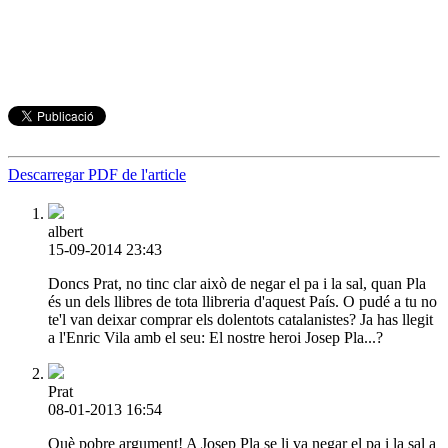
Descarregar PDF de l'article
albert
15-09-2014 23:43
Doncs Prat, no tinc clar això de negar el pa i la sal, quan Pla
és un dels llibres de tota llibreria d'aquest País. O pudé a tu no
te'l van deixar comprar els dolentots catalanistes? Ja has llegit
a l'Enric Vila amb el seu: El nostre heroi Josep Pla...?
Prat
08-01-2013 16:54
Què pobre argument! A Josep Pla se li va negar el pa i la sal a