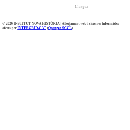
Llengua
© 2026 INSTITUT NOVA HISTÒRIA | Allotjament web i sistemes informàtics
oferts per
INTERGRID.CAT
(
Opengea SCCL
)