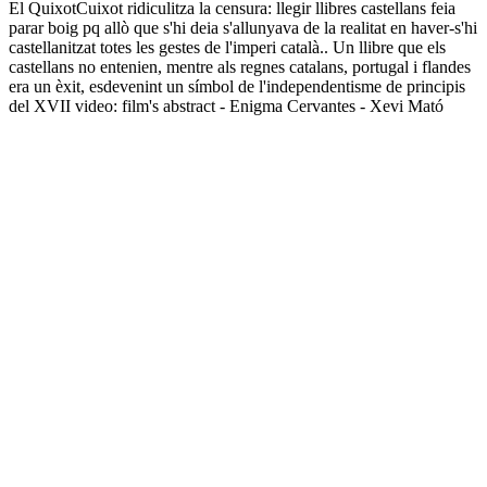
El QuixotCuixot ridiculitza la censura: llegir llibres castellans feia
parar boig pq allò que s'hi deia s'allunyava de la realitat en haver-s'hi
castellanitzat totes les gestes de l'imperi català.. Un llibre que els
castellans no entenien, mentre als regnes catalans, portugal i flandes
era un èxit, esdevenint un símbol de l'independentisme de principis
del XVII video: film's abstract - Enigma Cervantes - Xevi Mató