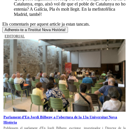
Catalunya, ergo, això vol dir que el poble de Catalunya no ho
entenia? A Galícia, Pla és molt llegit. En la mefistofélica
Madrid, també!
Els comentaris per aquest article ja estan tancats.
Adhereix-te a l'Institut Nova Història!
EDITORIAL
Parlament d’En Jordi Bilbeny a l’obertura de la 13a Universitat Nova
Història
Publiquem el parlament d'En Jordi Bilbeny, escriptor, investigador i Director de la