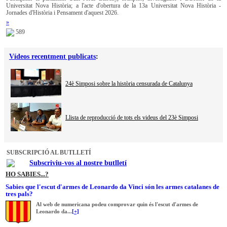
Universitat Nova Història; a l'acte d'obertura de la 13a Universitat Nova Història -
Jornades d'Història i Pensament d'aquest 2026.
»
589
Vídeos recentment publicats
:
24è Simposi sobre la història censurada de Catalunya
Llista de reproducció de tots els videus del 23è Simposi
SUBSCRIPCIÓ AL BUTLLETÍ
Subscriviu-vos al nostre butlletí
HO SABIES...?
Sabies que l'escut d'armes de Leonardo da Vinci són les armes catalanes de
tres pals?
Al web de numericana podeu comprovar quin és l'escut d'armes de
Leonardo da...
[+]