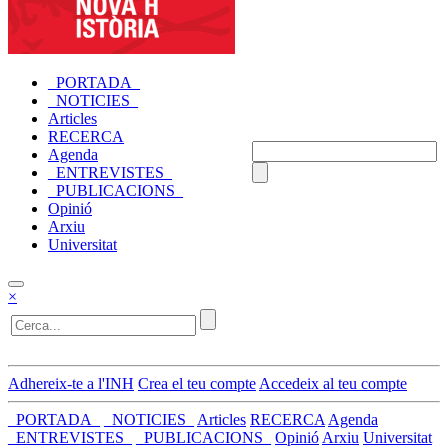
_PORTADA_
_NOTICIES_
Articles
RECERCA
Agenda
_ENTREVISTES_
_PUBLICACIONS_
Opinió
Arxiu
Universitat
×
Adhereix-te a l'INH
Crea el teu compte
Accedeix al teu compte
_PORTADA_
_NOTICIES_
Articles
RECERCA
Agenda
_ENTREVISTES_
_PUBLICACIONS_
Opinió
Arxiu
Universitat