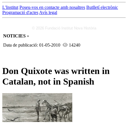
L'Institut
Poseu-vos en contacte amb nosaltres
Butlletí electrònic
Programació d'actes
Avís legal
© 2026 Fundació Institut Nova Història
NOTICIES
»
Data de publicació: 01-05-2010
14240
Don Quixote was written in
Catalan, not in Spanish