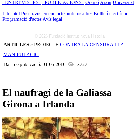
_ENTREVISTES_
_PUBLICACIONS_
Opinió
Arxiu
Universitat
L'Institut
Poseu-vos en contacte amb nosaltres
Butlletí electrònic
Programació d'actes
Avís legal
© 2026 Fundació Institut Nova Història
ARTICLES
» PROJECTE
CONTRA LA CENSURA I LA
MANIPULACIÓ
Data de publicació: 01-05-2010
13727
El naufragi de la Galiassa
Girona a Irlanda