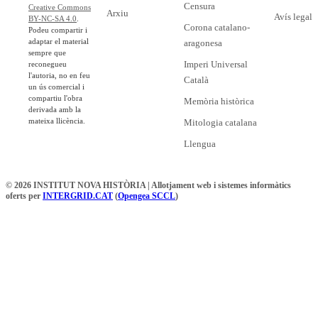
Censura
Creative Commons
Arxiu
Avís legal
BY-NC-SA 4.0
.
Corona catalano-
Podeu compartir i
adaptar el material
aragonesa
sempre que
Imperi Universal
reconegueu
l'autoria, no en feu
Català
un ús comercial i
compartiu l'obra
Memòria històrica
derivada amb la
mateixa llicència.
Mitologia catalana
Llengua
© 2026 INSTITUT NOVA HISTÒRIA | Allotjament web i sistemes informàtics
oferts per
INTERGRID.CAT
(
Opengea SCCL
)