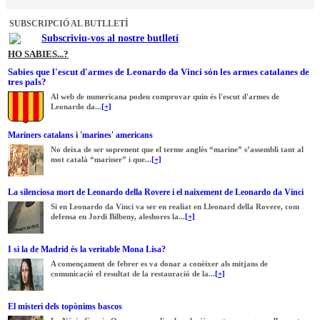
SUBSCRIPCIÓ AL BUTLLETÍ
Subscriviu-vos al nostre butlletí
HO SABIES...?
Sabies que l'escut d'armes de Leonardo da Vinci són les armes catalanes de
tres pals?
Al web de numericana podeu comprovar quin és l'escut d'armes de
Leonardo da...
[+]
Mariners catalans i 'marines' americans
No deixa de ser soprenent que el terme anglès “marine” s’assembli tant al
mot català “mariner” i que...
[+]
La silenciosa mort de Leonardo della Rovere i el naixement de Leonardo da Vinci
Si en Leonardo da Vinci va ser en realiat en Lleonard della Rovere, com
defensa en Jordi Bilbeny, aleshores la...
[+]
I si la de Madrid és la veritable Mona Lisa?
A començament de febrer es va donar a conèixer als mitjans de
comunicació el resultat de la restauració de la...
[+]
El misteri dels topònims bascos