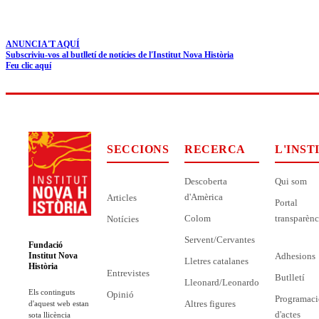
ANUNCIA'T AQUÍ
Subscriviu-vos al butlletí de notícies de l'Institut Nova Història
Feu clic aquí
SECCIONS
RECERCA
L'INST
Descoberta
Qui som
d'Amèrica
Articles
Portal
Colom
transparènc
Notícies
Servent/Cervantes
Fundació
Adhesions
Institut Nova
Lletres catalanes
Història
Entrevistes
Butlletí
Lleonard/Leonardo
Els continguts
Opinió
Programaci
Altres figures
d'aquest web estan
d'actes
sota llicència