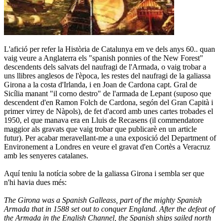
L'afició per refer la Història de Catalunya em ve dels anys 60.. quan
vaig veure a Anglaterra els "spanish ponnies of the New Forest"
descendents dels salvats del naufragi de l'Armada, o vaig trobar a
uns llibres anglesos de l'època, les restes del naufragi de la galiassa
Girona a la costa d'Irlanda, i en Joan de Cardona capt. Gral de
Sicília manant "il corno destro" de l'armada de Lepant (suposo que
descendent d'en Ramon Folch de Cardona, segón del Gran Capità i
primer virrey de Nàpols), de fet d'acord amb unes cartes trobades el
1950,
el que manava era en Lluis de Recasens (il commendatore
maggior als gravats que vaig trobar que publicarè en un article
futur). Per acabar meravellant-me a una exposició del Department of
Environement a Londres en veure el gravat d'en Cortès a Veracruz
amb les senyeres catalanes.
Aquí teniu la notícia sobre
de la galiassa Girona i sembla ser que
n'hi havia dues més:
The Girona was a Spanish Galleass, part of the mighty Spanish
Armada that in 1588 set out to conquer England. After the defeat of
the Armada in the English Channel, the Spanish ships sailed north