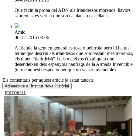
Que facin la proba del ADN als Irlandessos morenos, llavors
sabriem si es veritat que són catalans o castellans.
Amic
06-12-2015 03:06
A Irlanda la gent en general es rosa o pelirroja pero hi ha un
terme que descriu als irlandesos que son bastant mes morenos,
els diuen "dark Irish" I ells mateixos t'expliquen que
desendeixen dels espanyols naufrags de la Armada Invencible
(terme aquest despectiu per que no va ser invencible)
Els comentaris per aquest article ja estan tancats.
Adhereix-te a l'Institut Nova Història!
EDITORIAL