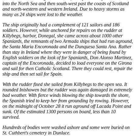
into the North Sea and then south-west past the coasts of Scotland
and north-western and western Ireland. Due to heavy storms as
many as 24 ships were lost to the weather.
The ship originally had a complement of 121 sailors and 186
soldiers. However, while anchored for repairs on the rudder at
Killybegs, harbor, Donegal, she came across about 1000 other
Spaniards, the remnants of two Armada ships that had run aground,
the Santa Maria Encoronada and the Dunquesa Santa Ana. Rather
than stay in Ireland where they were in danger of being found by
English soldiers on the look of for Spaniards, Don Alonso Martinez,
captain of the Encoronada, decided to load everyone on the Girona
and sail for then Catholic Scotland. There they could rest, repair the
ship and then set sail for Spain.
With the rudder fixed she sailed from Killybegs to the open sea. It
rounded Inishowen but the rudder was again damaged in extremely
bad weather. With fierce winds blowing the ship towards the shore,
the Spanish tried to keep her from grounding by rowing. However,
on the midnight of October 28 it run aground off Lacada Point and
sunk. Of the estimated 1300 persons on board, less than 10
survived.
Hundreds of bodies were washed ashore and some were buried on
St. Cuthbert's cemetery in Dunluce.