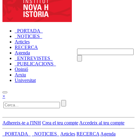
_PORTADA_
_NOTICIES_
Articles
RECERCA
Agenda
_ENTREVISTES_
_PUBLICACIONS_
Opinió
Arxiu
Universitat
×
Adhereix-te a l'INH
Crea el teu compte
Accedeix al teu compte
_PORTADA_
_NOTICIES_
Articles
RECERCA
Agenda