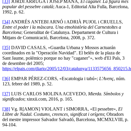
[33]
JORDI ARRUGA i JOSEP MAÑÀ,
El caganer. La figura més
popular del pessebre català
; Auca-1, Editorial Alta Fulla, Barcelona,
1992, p. 62.
[34]
ANDRÉS ANTEBI ARNÓ i ADRIÀ PUJOL i CRUELLS,
Entre el poder i la màscara. Una etnohistòria del Carnestoltes a
Barcelona
; Generalitat de Catalunya. Departament de Cultura i
Mitjans de Comunicació, Barcelona, 2008, p. 372.
[35]
DAVID CASALS, «Guardia Urbana y Mossos actuarán
coordinados en la "Operación Navidad". El belén de la plaza de
Sant Jaume, polémico porque no hay "caganer"», web d'El País, 3
de desembre del 2005;
https://elpais.com/diario/2005/12/03/catalunya/1133575656_850215.h
[36]
EMPAR PÉREZ-CORS, «Escatologia i tabú»;
L'Avenç
, núm.
123, febrer del 1989, p. 52.
[37]
LUIS CARLOS MOLINA ACEVEDO,
Mierda. Símbolos y
significados
; xinxii.com, 2016, p. 165.
[38]
Vg. R[AMON] VIOLANT i SIMORRA, «El pessebre»,
El
Llibre de Nadal. Costums, creences, significat i orígens
; Obradors
del mestre impressor Salvador Salvadó, Barcelona, MCMXLVIII, p.
94-104.