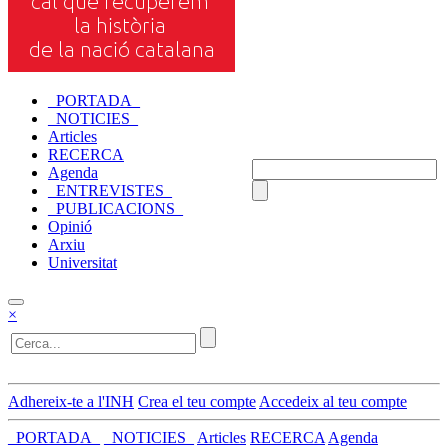
_PORTADA_
_NOTICIES_
Articles
RECERCA
Agenda
_ENTREVISTES_
_PUBLICACIONS_
Opinió
Arxiu
Universitat
×
Adhereix-te a l'INH
Crea el teu compte
Accedeix al teu compte
_PORTADA_
_NOTICIES_
Articles
RECERCA
Agenda