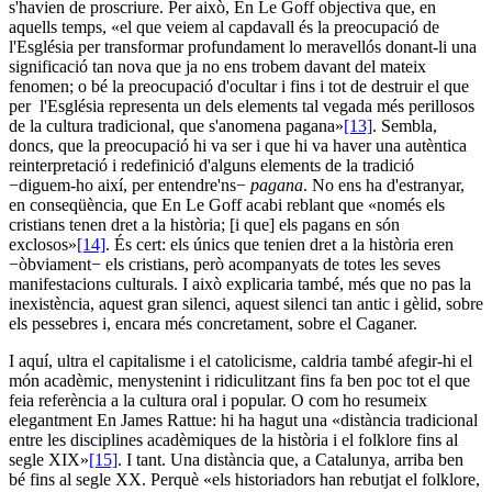
s'havien de proscriure. Per això, En Le Goff objectiva que, en
aquells temps, «el que veiem al capdavall és la preocupació de
l'Església per transformar profundament lo meravellós donant-li una
significació tan nova que ja no ens trobem davant del mateix
fenomen; o bé la preocupació d'ocultar i fins i tot de destruir el que
per l'Església representa un dels elements tal vegada més perillosos
de la cultura tradicional, que s'anomena pagana»
[13]
. Sembla,
doncs, que la preocupació hi va ser i que hi va haver una autèntica
reinterpretació i redefinició d'alguns elements de la tradició
−diguem-ho així, per entendre'ns−
pagana
. No ens ha d'estranyar,
en conseqüència, que En Le Goff acabi reblant que «només els
cristians tenen dret a la història; [i que] els pagans en són
exclosos»
[14]
. És cert: els únics que tenien dret a la història eren
−òbviament− els cristians, però acompanyats de totes les seves
manifestacions culturals. I això explicaria també, més que no pas la
inexistència, aquest gran silenci, aquest silenci tan antic i gèlid, sobre
els pessebres i, encara més concretament, sobre el Caganer.
I aquí, ultra el capitalisme i el catolicisme, caldria també afegir-hi el
món acadèmic, menystenint i ridiculitzant fins fa ben poc tot el que
feia referència a la cultura oral i popular. O com ho resumeix
elegantment En James Rattue: hi ha hagut una «distància tradicional
entre les disciplines acadèmiques de la història i el folklore fins al
segle XIX»
[15]
. I tant. Una distància que, a Catalunya, arriba ben
bé fins al segle XX. Perquè «els historiadors han rebutjat el folklore,