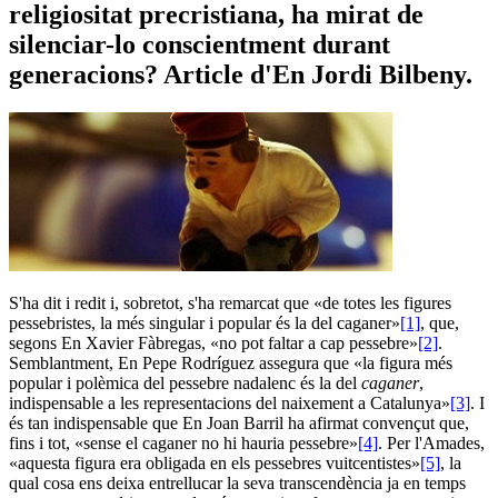
religiositat precristiana, ha mirat de
silenciar-lo conscientment durant
generacions? Article d'En Jordi Bilbeny.
S'ha dit i redit i, sobretot, s'ha remarcat que «de totes les figures
pessebristes, la més singular i popular és la del caganer»
[1]
, que,
segons En Xavier Fàbregas, «no pot faltar a cap pessebre»
[2]
.
Semblantment, En Pepe Rodríguez assegura que «la figura més
popular i polèmica del pessebre nadalenc és la del
caganer
,
indispensable a les representacions del naixement a Catalunya»
[3]
. I
és tan indispensable que En Joan Barril ha afirmat convençut que,
fins i tot, «sense el caganer no hi hauria pessebre»
[4]
. Per l'Amades,
«aquesta figura era obligada en els pessebres vuitcentistes»
[5]
, la
qual cosa ens deixa entrellucar la seva transcendència ja en temps