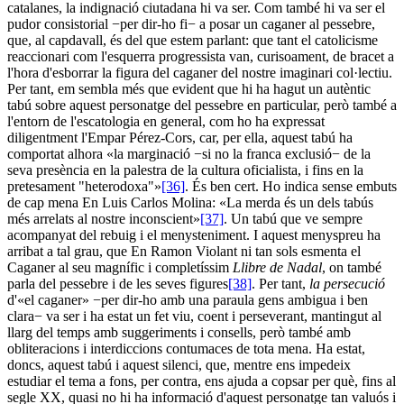
catalanes, la indignació ciutadana hi va ser. Com també hi va ser el
pudor consistorial −per dir-ho fi− a posar un caganer al pessebre,
que, al capdavall, és del que estem parlant: que tant el catolicisme
reaccionari com l'esquerra progressista van, curisoament, de bracet a
l'hora d'esborrar la figura del caganer del nostre imaginari col·lectiu.
Per tant, em sembla més que evident que hi ha hagut un autèntic
tabú sobre aquest personatge del pessebre en particular, però també a
l'entorn de l'escatologia en general, com ho ha expressat
diligentment l'Empar Pérez-Cors, car, per ella, aquest tabú ha
comportat alhora «la marginació −si no la franca exclusió− de la
seva presència en la palestra de la cultura oficialista, i fins en la
pretesament "heterodoxa"»
[36]
. És ben cert. Ho indica sense embuts
de cap mena En Luis Carlos Molina: «La merda és un dels tabús
més arrelats al nostre inconscient»
[37]
. Un tabú que ve sempre
acompanyat del rebuig i el menysteniment. I aquest menyspreu ha
arribat a tal grau, que En Ramon Violant ni tan sols esmenta el
Caganer al seu magnífic i completíssim
Llibre de Nadal
, on també
parla del pessebre i de les seves figures
[38]
. Per tant,
la persecució
d'«el caganer» −per dir-ho amb una paraula gens ambigua i ben
clara− va ser i ha estat un fet viu, coent i perseverant, mantingut al
llarg del temps amb suggeriments i consells, però també amb
obliteracions i interdiccions contumaces de tota mena. Ha estat,
doncs, aquest tabú i aquest silenci, que, mentre ens impedeix
estudiar el tema a fons, per contra, ens ajuda a copsar per què, fins al
segle XX, quasi no hi ha informació d'aquest personatge tan valuós i