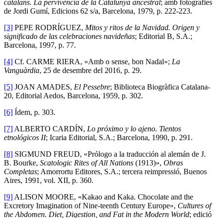
catalans. La pervivència de la Catalunya ancestral
; amb fotografies
de Jordi Gumí, Edicions 62 s/a, Barcelona, 1979, p. 222-223.
[3]
PEPE RODRÍGUEZ,
Mitos y ritos de la Navidad. Origen y
significado de las celebraciones navideñas
; Editorial B, S.A.;
Barcelona, 1997, p. 77.
[4]
Cf. CARME RIERA, «Amb o sense, bon Nadal»;
La
Vanguàrdia
, 25 de desembre del 2016, p. 29.
[5]
JOAN AMADES,
El Pessebre
; Biblioteca Biogràfica Catalana-
20, Editorial Aedos, Barcelona, 1959, p. 302.
[6]
Ídem, p. 303.
[7]
ALBERTO CARDÍN,
Lo próximo y lo ajeno. Tientos
etnológicos II
; Icaria Editorial, S.A.; Barcelona, 1990, p. 291.
[8]
SIGMUND FREUD, «Prólogo a la traducción al alemán de J.
B. Bourke,
Scatologic Rites of All Nations
(1913)»,
Obras
Completas
; Amorrortu Editores, S.A.; tercera reimpressió, Buenos
Aires, 1991, vol. XII, p. 360.
[9]
ALISON MOORE, «Kakao and Kaka. Chocolate and the
Excretory Imagination of Nine-teenth Century Europe»,
Cultures of
the Abdomen. Diet, Digestion, and Fat in the Modern World
; edició