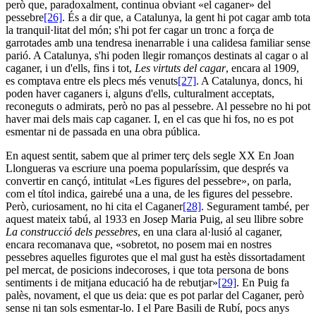
però que, paradoxalment, continua obviant «el caganer» del
pessebre
[26]
. És a dir que, a Catalunya, la gent hi pot cagar amb tota
la tranquil·litat del món; s'hi pot fer cagar un tronc a força de
garrotades amb una tendresa inenarrable i una calidesa familiar sense
parió. A Catalunya, s'hi poden llegir romanços destinats al cagar o al
caganer, i un d'ells, fins i tot,
Les virtuts del cagar
, encara al 1909,
es comptava entre els plecs més venuts
[27]
. A Catalunya, doncs, hi
poden haver caganers i, alguns d'ells, culturalment acceptats,
reconeguts o admirats, però no pas al pessebre. Al pessebre no hi pot
haver mai dels mais cap caganer. I, en el cas que hi fos, no es pot
esmentar ni de passada en una obra pública.
En aquest sentit, sabem que al primer terç dels segle XX En Joan
Llongueras va escriure una poema popularíssim, que després va
convertir en cançó, intitulat «Les figures del pessebre», on parla,
com el títol indica, gairebé una a una, de les figures del pessebre.
Però, curiosament, no hi cita el Caganer
[28]
. Segurament també, per
aquest mateix tabú, al 1933 en Josep Maria Puig, al seu llibre sobre
La construcció dels pessebres
, en una clara al·lusió al caganer,
encara recomanava que, «sobretot, no posem mai en nostres
pessebres aquelles figurotes que el mal gust ha estès dissortadament
pel mercat, de posicions indecoroses, i que tota persona de bons
sentiments i de mitjana educació ha de rebutjar»
[29]
. En Puig fa
palès, novament, el que us deia: que es pot parlar del Caganer, però
sense ni tan sols esmentar-lo. I el Pare Basili de Rubí, pocs anys