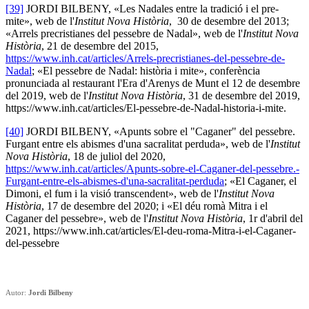
[39]
JORDI BILBENY, «Les Nadales entre la tradició i el pre-
mite», web de l'
Institut Nova Història
, 30 de desembre del 2013;
«Arrels precristianes del pessebre de Nadal», web de l'
Institut Nova
Història
, 21 de desembre del 2015,
https://www.inh.cat/articles/Arrels-precristianes-del-pessebre-de-
Nadal
; «El pessebre de Nadal: història i mite», conferència
pronunciada al restaurant l'Era d'Arenys de Munt el 12 de desembre
del 2019, web de l'
Institut Nova Història
, 31 de desembre del 2019,
https://www.inh.cat/articles/El-pessebre-de-Nadal-historia-i-mite.
[40]
JORDI BILBENY, «Apunts sobre el "Caganer" del pessebre.
Furgant entre els abismes d'una sacralitat perduda», web de l'
Institut
Nova Història
, 18 de juliol del 2020,
https://www.inh.cat/articles/Apunts-sobre-el-Caganer-del-pessebre.-
Furgant-entre-els-abismes-d'una-sacralitat-perduda
; «El Caganer, el
Dimoni, el fum i la visió transcendent», web de l'
Institut Nova
Història
, 17 de desembre del 2020; i «El déu romà Mitra i el
Caganer del pessebre», web de l'
Institut Nova Història
, 1r d'abril del
2021, https://www.inh.cat/articles/El-deu-roma-Mitra-i-el-Caganer-
del-pessebre
Autor:
Jordi Bilbeny