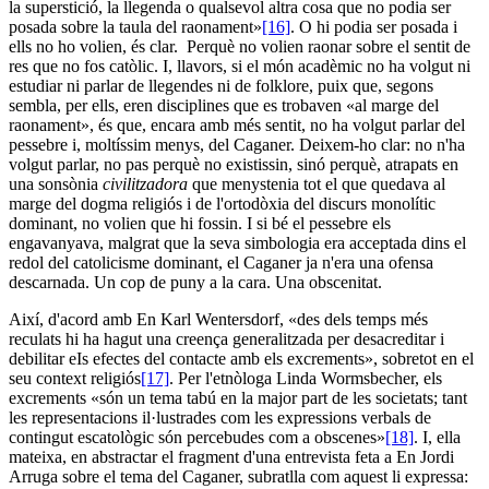
la superstició, la llegenda o qualsevol altra cosa que no podia ser
posada sobre la taula del raonament»
[16]
. O hi podia ser posada i
ells no ho volien, és clar. Perquè no volien raonar sobre el sentit de
res que no fos catòlic. I, llavors, si el món acadèmic no ha volgut ni
estudiar ni parlar de llegendes ni de folklore, puix que, segons
sembla, per ells, eren disciplines que es trobaven «al marge del
raonament», és que, encara amb més sentit, no ha volgut parlar del
pessebre i, moltíssim menys, del Caganer. Deixem-ho clar: no n'ha
volgut parlar, no pas perquè no existissin, sinó perquè, atrapats en
una sonsònia
civilitzadora
que menystenia tot el que quedava al
marge del dogma religiós i de l'ortodòxia del discurs monolític
dominant, no volien que hi fossin. I si bé el pessebre els
engavanyava, malgrat que la seva simbologia era acceptada dins el
redol del catolicisme dominant, el Caganer ja n'era una ofensa
descarnada. Un cop de puny a la cara. Una obscenitat.
Així, d'acord amb En Karl Wentersdorf, «des dels temps més
reculats hi ha hagut una creença generalitzada per desacreditar i
debilitar eIs efectes del contacte amb els excrements», sobretot en el
seu context religiós
[17]
. Per l'etnòloga Linda Wormsbecher, els
excrements «són un tema tabú en la major part de les societats; tant
les representacions il·lustrades com les expressions verbals de
contingut escatològic són percebudes com a obscenes»
[18]
. I, ella
mateixa, en abstractar el fragment d'una entrevista feta a En Jordi
Arruga sobre el tema del Caganer, subratlla com aquest li expressa: