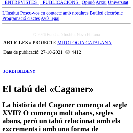
_ENTREVISTES_
_PUBLICACIONS_
Opinió
Arxiu
Universitat
L'Institut
Poseu-vos en contacte amb nosaltres
Butlletí electrònic
Programació d'actes
Avís legal
© 2026 Fundació Institut Nova Història
ARTICLES
» PROJECTE
MITOLOGIA CATALANA
Data de publicació: 27-10-2021
4412
JORDI BILBENY
El tabú del «Caganer»
La història del Caganer comença al segle
XVII? O comença molt abans, segles
abans, però un tabú relacionat amb els
excrements i amb una forma de