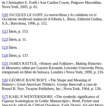
de Christopher E. Forth i Ana Carden-Coyne, Palgrave Macmillan,
Nova York, 2005, p. 61.
[10]
JACQUES LE GOFF,
Lo maravilloso y lo cotidiano en el
Occidente medieval
; traducció d'Alberto L. Bixio, Editorial Gedisa,
S.A.; Barcelona, 1996, p. 152.
[11]
Ídem, p. 153.
[12]
Ídem, p. 11.
[13]
Ídem.
[14]
Ídem, p. 137.
[15]
JAMES RATTUE, «History and Folklore»,
Making Histories
in Museums
; editat per Gaynor Kavanah, Leicester University Press,
reimpressió en llibre de butxaca, Londres i Nova York, 1999, p. 216.
[16]
GEORGE BANCROFT, «The Shape and Meaning of
History»;
Great American Thinkers. George Bancroft
; a cura de
Russel B. Nye, Twayne Publishers, Inc.; Nova York, 1964, p. 136.
[17]
KARL P. WENTERSDORF, «The symbolic significance of
Figurae Scatologicae
in Gothic Manuscripts»,
Word, Picture and
Spectacle
; edició de Clifford Davidson, Early Drama, Art and Music