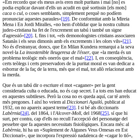
«Em recordo que els meus avis eren molt puritans i mai [no] es
podia explicar davant d'ells un acudit en què sortissin [els mots]
caca
o
cul
, o coses semblants, simplement perquè no podíem
pronunciar aquestes paraules»
[19]
. De conformitat amb la Mireia
Mena i En Jordi Miralles, «no hem d'oblidar que la nostra cultura
judeo-cristiana ha fet de l'excrement un tabú i també un signe
d'agressió»
[20]
. I, fins i tot, «els demonologistes cristians associaren
Satanàs i els seus dimonis amb els excrements i les olors vils»
[21]
.
No és d'estranyar, doncs, que En Milan Kundera remarqui a la seva
novel·la
La insostenible lleugeresa de l'ésser
, que «la merda és un
problema teològic més onerós que el mal»
[22]
. I, en conseqüència,
certs teòlegs i certs preservadors de la puritat moral es van dedicar a
esborrar de la faç de la terra, més que el mal, tot allò relacionat amb
la merda.
Que és un tabú dir o escriure el mot «caganer» per la gent
considerada culta o educada, no és cap secret. I a tots ens han educat
en aquestes subtileses. Però la cosa no es queda aquí, car té arrels
més pregones. I així ho veiem al
Diccionari Aguiló
, publicat al
1932, on no apareix aquest terme
[23]
. I si bé als diccionaris
Labèrnia
[24]
, del 1864, i l'
Alcover-Moll
, del 1968
[25]
, sí que hi
surt, per contra, cap d'ells no recull l'accepció del personatge del
pessebre que fa aquestes necessitats fisiològiques. Encara més: al
Labèrnia
, hi ha un «Suplement de Algunes Veus Omesas en Est
Diccionari», que incorpora l'expressió nadalenca de «cagar lo tió»,