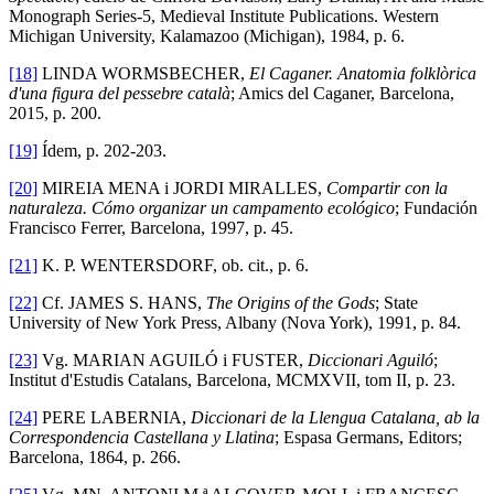
Monograph Series-5, Medieval Institute Publications. Western
Michigan University, Kalamazoo (Michigan), 1984, p. 6.
[18]
LINDA WORMSBECHER,
El Caganer.
Anatomia folklòrica
d'una figura del pessebre català
; Amics del Caganer, Barcelona,
2015, p. 200.
[19]
Ídem, p. 202-203.
[20]
MIREIA MENA i JORDI MIRALLES,
Compartir con la
naturaleza. Cómo organizar un campamento ecológico
; Fundación
Francisco Ferrer, Barcelona, 1997, p. 45.
[21]
K. P. WENTERSDORF, ob. cit., p. 6.
[22]
Cf. JAMES S. HANS,
The Origins of the Gods
; State
University of New York Press, Albany (Nova York), 1991, p. 84.
[23]
Vg. MARIAN AGUILÓ i FUSTER,
Diccionari Aguiló
;
Institut d'Estudis Catalans, Barcelona, MCMXVII, tom II, p. 23.
[24]
PERE LABERNIA,
Diccionari de la Llengua Catalana, ab la
Correspondencia Castellana y Llatina
; Espasa Germans, Editors;
Barcelona, 1864, p. 266.