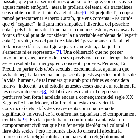
passats, que podria ser molt més gran si no fos que, com ens avisa
aquest mateix etnògraf, «atesa la grolleria del tema, els tractadistes
sens dubte han tingut interès a eludir-lo»
[6]
. El prejudici l'ha copsat
també perfectament l'Alberto Cardín, que ens comenta: «És curiós
que el "caganer", la figura més simpàtica i divertida del pessebre
català pels habitants del Principat, i la que més estranyesa causa als
forans (fins al punt de considerar-la un veritable emblema de l'esperit
català), resulti, des del punt de vista del "pessebrisme" oficial i el
folklorisme clàssic, una figura quasi clandestina, a la qual ni
s'esmenta ni es representa»
[7]
. Una obliteració que no pot ser
involuntària, ans, per raó de la seva pervivència en els temps, ha de
ser el resultat d'un menyspreu conscient i poderós. Per això, En
Freud, en parlar dels tabús sexuals i excrementicis, apuntava que
«s'ha denegat a la ciència l'ocupar-se d'aquests aspectes prohibits de
la vida humana, de tal manera que amb prou feines es considera
menys "indecent" a qui estudia aquestes coses que a qui realment fa
les coses indecents»
[8]
. El tabú ve des d'antic i la repressió
perdurava ben forta i arrelada encara a començament del segle XX.
Segons l'Alison Moore, «En Freud no estava sol veient la
construcció dels tabús dels excrements com una mena de
significació universal de la conformitat capitalista i el comportament
civilitzat»
[9]
. És clar que hi ha una conformitat capitalista i un
comportament civilitzat que han fet neteja ideològica i cultural al
llarg dels segles. Però no només això. Jo encara hi afegiria la
repressió de la religió catòlica, que ha estat la religió dominant a