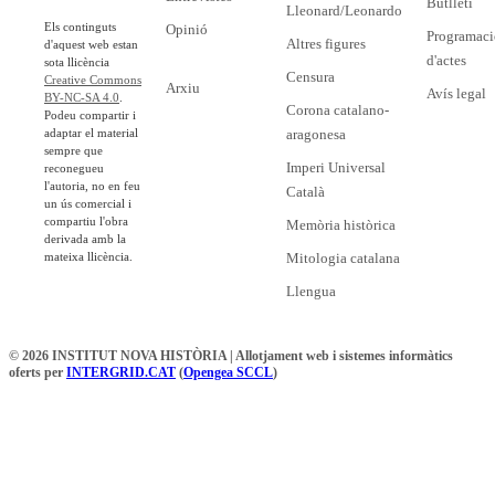
Butlletí
Lleonard/Leonardo
Els continguts
Opinió
Programaci
Altres figures
d'aquest web estan
d'actes
sota llicència
Censura
Creative Commons
Arxiu
Avís legal
BY-NC-SA 4.0
.
Corona catalano-
Podeu compartir i
adaptar el material
aragonesa
sempre que
Imperi Universal
reconegueu
l'autoria, no en feu
Català
un ús comercial i
compartiu l'obra
Memòria històrica
derivada amb la
mateixa llicència.
Mitologia catalana
Llengua
© 2026 INSTITUT NOVA HISTÒRIA | Allotjament web i sistemes informàtics
oferts per
INTERGRID.CAT
(
Opengea SCCL
)