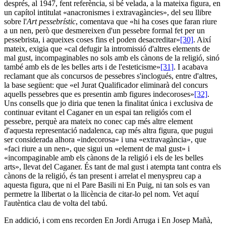
després, al 1947, fent referència, si bé velada, a la mateixa figura, en
un capítol intitulat «anacronismes i extravagàncies», del seu llibre
sobre l'
Art pessebrístic
, comentava que «hi ha coses que faran riure
a un nen, però que desmereixen d'un pessebre formal fet per un
pessebrista, i aqueixes coses fins el poden desacreditar»
[30]
. Així
mateix, exigia que «cal defugir la intromissió d'altres elements de
mal gust, incompaginables no sols amb els cànons de la religió, sinó
també amb els de les belles arts i de l'esteticisme»
[31]
. I acabava
reclamant que als concursos de pessebres s'inclogués, entre d'altres,
la base següent: que «el Jurat Qualificador eliminarà del concurs
aquells pessebres que es presentin amb figures indecoroses»
[32]
.
Uns consells que jo diria que tenen la finalitat única i exclusiva de
continuar evitant el Caganer en un espai tan religiós com el
pessebre, perquè ara mateix no conec cap més altre element
d'aquesta representació nadalenca, cap més altra figura, que pugui
ser considerada alhora «indecorosa» i una «extravagància», que
«faci riure a un nen», que sigui un «element de mal gust» i
«incompaginable amb els cànons de la religió i els de les belles
arts», llevat del Caganer. És tant de mal gust i atempta tant contra els
cànons de la religió, és tan present i arrelat el menyspreu cap a
aquesta figura, que ni el Pare Basili ni En Puig, ni tan sols es van
permetre la llibertat o la llicència de citar-lo pel nom. Vet aquí
l'autèntica clau de volta del tabú.
En addició, i com ens recorden En Jordi Arruga i En Josep Mañà,