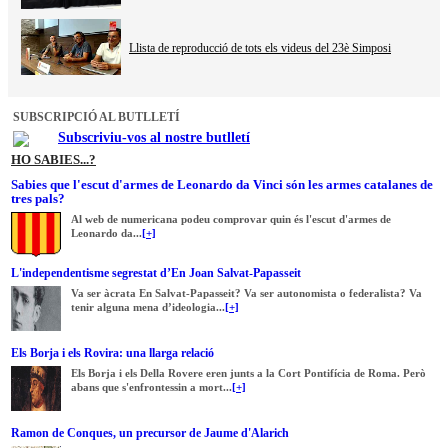
Llista de reproducció de tots els videus del 23è Simposi
SUBSCRIPCIÓ AL BUTLLETÍ
Subscriviu-vos al nostre butlletí
HO SABIES...?
Sabies que l'escut d'armes de Leonardo da Vinci són les armes catalanes de
tres pals?
Al web de numericana podeu comprovar quin és l'escut d'armes de
Leonardo da...
[+]
L'independentisme segrestat d’En Joan Salvat-Papasseit
Va ser àcrata En Salvat-Papasseit? Va ser autonomista o federalista? Va
tenir alguna mena d’ideologia...
[+]
Els Borja i els Rovira: una llarga relació
Els Borja i els Della Rovere eren junts a la Cort Pontifícia de Roma. Però
abans que s'enfrontessin a mort...
[+]
Ramon de Conques, un precursor de Jaume d'Alarich