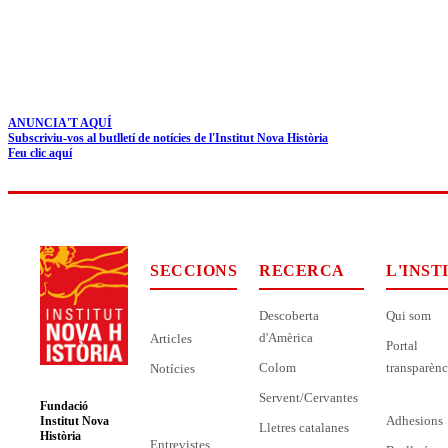
ANUNCIA'T AQUÍ
Subscriviu-vos al butlletí de notícies de l'Institut Nova Història
Feu clic aquí
SECCIONS
RECERCA
L'INST
Descoberta
Qui som
d'Amèrica
Articles
Portal
Colom
transparènc
Notícies
Servent/Cervantes
Fundació
Adhesions
Institut Nova
Lletres catalanes
Història
Entrevistes