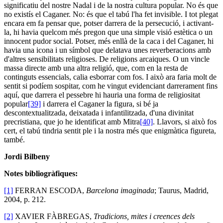
significatiu del nostre Nadal i de la nostra cultura popular. No és que
no existís el Caganer. No: és que el tabú l'ha fet invisible. I tot plegat
encara em fa pensar que, potser darrera de la persecució, i activant-
la, hi havia quelcom més pregon que una simple visió estètica o un
innocent pudor social. Potser, més enllà de la caca i del Caganer, hi
havia una icona i un símbol que delatava unes reverberacions amb
d'altres sensibilitats religioses. De religions arcaiques. O un vincle
massa directe amb una altra religió, que, com en la resta de
continguts essencials, calia esborrar com fos. I això ara faria molt de
sentit si podíem sospitar, com he vingut evidenciant darrerament fins
aquí, que darrera el pessebre hi hauria una forma de religiositat
popular
[39]
i darrera el Caganer la figura, si bé ja
descontextualitzada, deixatada i infantilitzada, d'una divinitat
precristiana, que jo he identificat amb Mitra
[40]
. Llavors, si això fos
cert, el tabú tindria sentit ple i la nostra més que enigmàtica figureta,
també.
Jordi Bilbeny
Notes bibliogràfiques:
[1]
FERRAN ESCODA,
Barcelona imaginada
; Taurus, Madrid,
2004, p. 212.
[2]
XAVIER FÀBREGAS,
Tradicions, mites i creences dels