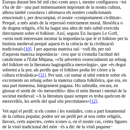
Europa durant ben bé mil cinc-cents anys i, mentre configurava −tot
s'ha de dir− una part immensament important de la nostra cultura,
alhora també cossolava i afermava els nostres condicionants
emocionals i, per descomptat, el nostre «comportament civilitzat».
Perquè, a més amés de la repressió estrictament moral, filosòfica o
de dogma religiós, n'hi ha hagut una altra de més subtil exercida
directament sobre el folklore. Així, segons En Jacques Le Goff,
«seria molt interessant mostrar la importància que té el folklore per la
història medieval perquè aquest és la ciència de la civilització
tradicional»
[10]
. I per aquesta mateixa raó −vull dir, per raó
d'aquesta mateixa importància− creu que si s'estudia l'actitud del
catolicisme a l'Edat Mitjana, «s'hi adverteix essencialment un rebuig
del folklore en la literatura hagiogràfica merovíngia», que «és degut
sobretot a la por, als perills que el folklore podia fer córrer a la
cultura eclesiàstica»
[11]
. Per tant, cal sumar al tabú estricte sobre els
excrements un rebuig sobre la mateixa cultura folklòrica, que era, en
una part immensa, íntegrament pagana. Ho subratlla, encara, en
glossar el sentit de «lo meravellós» dins el món literari i mental de la
societat medieval: «A la literatura quasi sempre es troba quelcom de
meravellós, les arrels del qual són precristianes»
[12]
.
Vet aquí el perill: si els contes i les rondalles, com a part fonamental
de la cultura popular, poden ser un perill per al nou ordre religiós,
llavors, certs aspectes, certes icones o, en el nostre cas, certes figures
de la visió tradicional del món −és a dir: de la visió
pagana
−