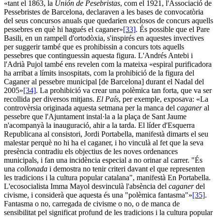
«tant el 1863, la
Unión de Pesebristas
, com el 1921, l'Associació de
Pessebristes de Barcelona, declaraven a les bases de convocatòria
del seus concursos anuals que quedarien exclosos de concurs aquells
pessebres en què hi hagués el caganer»
[33]
. És possible que el Pare
Basili, en un rampell d'ortodòxia, s'inspirés en aquestes invectives
per suggerir també que es prohibissin a concurs tots aquells
pessebres que continguessin aquesta figura. L'Andrés Antebi i
l'Adrià Pujol també ens revelen com la mateixa «espiral purificadora
ha arribat a límits insospitats, com la prohibició de la figura del
Caganer al pessebre municipal [de Barcelona] durant el Nadal del
2005»
[34]
. La prohibició va crear una polèmica tan forta, que va ser
recollida per diversos mitjans.
El País
, per exemple, exposava: «La
controvèrsia originada aquesta setmana per la manca del
caganer
al
pessebre que l'Ajuntament instal·la a la plaça de Sant Jaume
n'acompanyà la inauguració, ahir a la tarda. El líder d'Esquerra
Republicana al consistori, Jordi Portabella, manifestà dimarts el seu
malestar perquè no hi ha el caganer, i ho vinculà al fet que la seva
presència contradiu els objectius de les noves ordenances
municipals, i fan una incidència especial a no orinar al carrer. "És
una
collonada
i demostra no tenir criteri davant el que representen
les tradicions i la cultura popular catalana", manifestà En Portabella.
L'ecosocialista Imma Mayol desvinculà l'absència del
caganer
del
civisme, i considerà que aquesta és una "polèmica fantasma"»
[35]
.
Fantasma o no, carregada de civisme o no, o de manca de
sensibilitat pel significat profund de les tradicions i la cultura popular