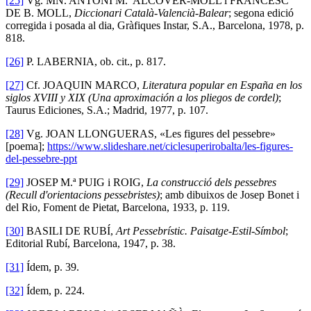
[25]
Vg. MN. ANTONI M.ª ALCOVER-MOLL i FRANCESC
DE B. MOLL,
Diccionari Català-Valencià-Balear
; segona edició
corregida i posada al dia, Gràfiques Instar, S.A., Barcelona, 1978, p.
818.
[26]
P. LABERNIA, ob. cit., p. 817.
[27]
Cf. JOAQUIN MARCO,
Literatura popular en España en los
siglos XVIII y XIX (Una aproximación a los pliegos de cordel)
;
Taurus Ediciones, S.A.; Madrid, 1977, p. 107.
[28]
Vg. JOAN LLONGUERAS, «Les figures del pessebre»
[poema];
https://www.slideshare.net/ciclesuperirobalta/les-figures-
del-pessebre-ppt
[29]
JOSEP M.ª PUIG i ROIG,
La construcció dels pessebres
(Recull d'orientacions pessebristes)
; amb dibuixos de Josep Bonet i
del Rio, Foment de Pietat, Barcelona, 1933, p. 119.
[30]
BASILI DE RUBÍ,
Art Pessebrístic. Paisatge-Estil-Símbol
;
Editorial Rubí, Barcelona, 1947, p. 38.
[31]
Ídem, p. 39.
[32]
Ídem, p. 224.