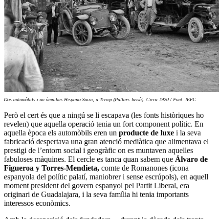
Dos automòbils i un òmnibus Hispano-Suiza, a Tremp (Pallars Jussà). Circa 1920 / Font: IEFC
Però el cert és que a ningú se li escapava (les fonts històriques ho
revelen) que aquella operació tenia un fort component polític. En
aquella època els automòbils eren un
producte de luxe
i la seva
fabricació despertava una gran atenció mediàtica que alimentava el
prestigi de l’entorn social i geogràfic on es muntaven aquelles
fabuloses màquines. El cercle es tanca quan sabem que
Álvaro de
Figueroa y Torres-Mendieta,
comte de Romanones (icona
espanyola del polític palatí, maniobrer i sense escrúpols), en aquell
moment president del govern espanyol pel Partit Liberal, era
originari de Guadalajara, i la seva família hi tenia importants
interessos econòmics.