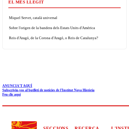
EL MÉS LLEGIT
Miquel Servet, català universal
Sobre l'origen de la bandera dels Estats Units d'Amèrica
Reis d'Aragó, de la Corona d'Aragó, o Reis de Catalunya?
ANUNCIA'T AQUÍ
Subscriviu-vos al butlletí de notícies de l'Institut Nova Història
Feu clic aquí
SECCIONS
RECERCA
L'INST