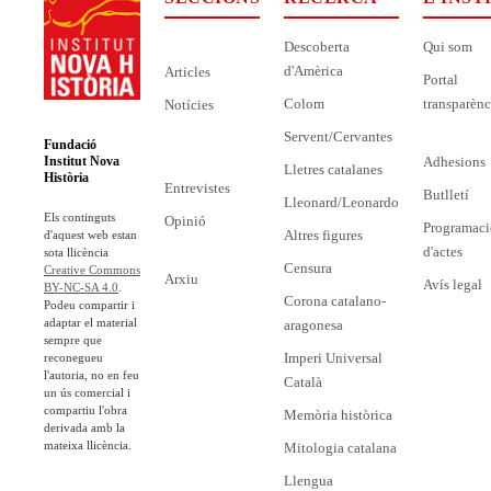
Descoberta
Qui som
d'Amèrica
Articles
Portal
Colom
transparènc
Notícies
Servent/Cervantes
Fundació
Adhesions
Institut Nova
Lletres catalanes
Història
Entrevistes
Butlletí
Lleonard/Leonardo
Els continguts
Opinió
Programaci
Altres figures
d'aquest web estan
d'actes
sota llicència
Censura
Creative Commons
Arxiu
Avís legal
BY-NC-SA 4.0
.
Corona catalano-
Podeu compartir i
adaptar el material
aragonesa
sempre que
Imperi Universal
reconegueu
l'autoria, no en feu
Català
un ús comercial i
compartiu l'obra
Memòria històrica
derivada amb la
mateixa llicència.
Mitologia catalana
Llengua