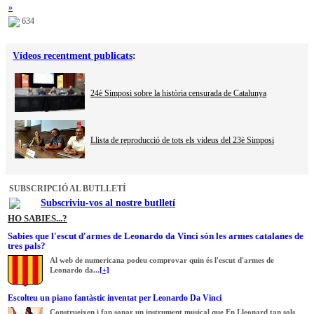
»
634
Vídeos recentment publicats
:
24è Simposi sobre la història censurada de Catalunya
Llista de reproducció de tots els videus del 23è Simposi
SUBSCRIPCIÓ AL BUTLLETÍ
Subscriviu-vos al nostre butlletí
HO SABIES...?
Sabies que l'escut d'armes de Leonardo da Vinci són les armes catalanes de
tres pals?
Al web de numericana podeu comprovar quin és l'escut d'armes de
Leonardo da...
[+]
Escolteu un piano fantàstic inventat per Leonardo Da Vinci
Construeixen i fan sonar un instrument musical que En Lleonard tan sols