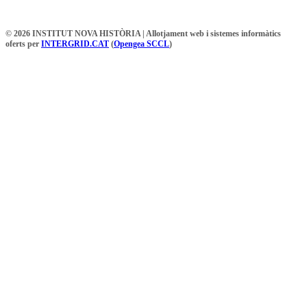
© 2026 INSTITUT NOVA HISTÒRIA | Allotjament web i sistemes informàtics
oferts per
INTERGRID.CAT
(
Opengea SCCL
)