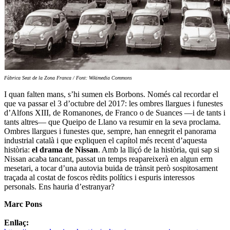
Fàbrica Seat de la Zona Franca / Font: Wikimedia Commons
I quan falten mans, s’hi sumen els Borbons. Només cal recordar el
que va passar el 3 d’octubre del 2017: les ombres llargues i funestes
d’Alfons XIII, de Romanones, de Franco o de Suances —i de tants i
tants altres— que Queipo de Llano va resumir en la seva proclama.
Ombres llargues i funestes que, sempre, han ennegrit el panorama
industrial català i que expliquen el capítol més recent d’aquesta
història:
el drama de Nissan
. Amb la lliçó de la història, qui sap si
Nissan acaba tancant, passat un temps reapareixerà en algun erm
mesetari, a tocar d’una autovia buida de trànsit però sospitosament
traçada al costat de foscos rèdits polítics i espuris interessos
personals. Ens hauria d’estranyar?
Marc Pons
Enllaç: