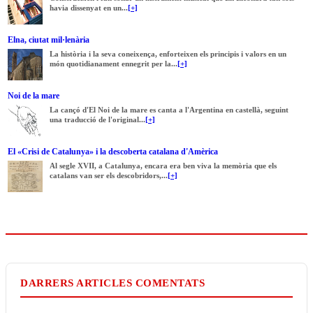
havia dissenyat en un...
[+]
Elna, ciutat mil·lenària
La història i la seva coneixença, enforteixen els principis i valors en un
món quotidianament ennegrit per la...
[+]
Noi de la mare
La cançó d'El Noi de la mare es canta a l'Argentina en castellà, seguint
una traducció de l'original...
[+]
El «Crisi de Catalunya» i la descoberta catalana d'Amèrica
Al segle XVII, a Catalunya, encara era ben viva la memòria que els
catalans van ser els descobridors,...
[+]
DARRERS ARTICLES COMENTATS