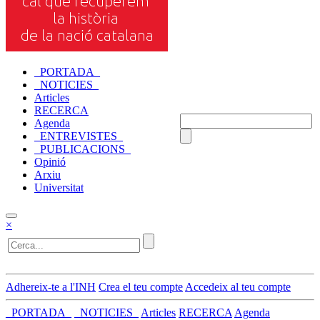
_PORTADA_
_NOTICIES_
Articles
RECERCA
Agenda
_ENTREVISTES_
_PUBLICACIONS_
Opinió
Arxiu
Universitat
×
Adhereix-te a l'INH
Crea el teu compte
Accedeix al teu compte
_PORTADA_
_NOTICIES_
Articles
RECERCA
Agenda