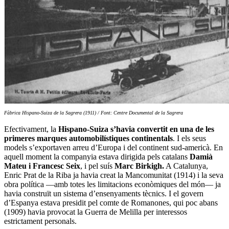
Fàbrica Hispano-Suiza de la Sagrera (1911) / Font: Centre Documental de la Sagrera
Efectivament, la
Hispano-Suiza s’havia convertit en una de les
primeres marques automobilístiques continentals
. I els seus
models s’exportaven arreu d’Europa i del continent sud-americà. En
aquell moment la companyia estava dirigida pels catalans
Damià
Mateu i Francesc Seix
, i pel suís
Marc Birkigh.
A Catalunya,
Enric Prat de la Riba ja havia creat la Mancomunitat (1914) i la seva
obra política —amb totes les limitacions econòmiques del món— ja
havia construït un sistema d’ensenyaments tècnics. I el govern
d’Espanya estava presidit pel comte de Romanones, qui poc abans
(1909) havia provocat la Guerra de Melilla per interessos
estrictament personals.