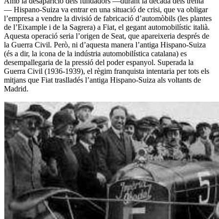
Amb la desaparició dels fundadors —durant la dècada dels trenta
— Hispano-Suiza va entrar en una situació de crisi, que va obligar
l’empresa a vendre la divisió de fabricació d’automòbils (les plantes
de l’Eixample i de la Sagrera) a Fiat, el gegant automobilístic italià.
Aquesta operació seria l’origen de Seat, que apareixeria després de
la Guerra Civil. Però, ni d’aquesta manera l’antiga Hispano-Suiza
(és a dir, la icona de la indústria automobilística catalana) es
desempallegaria de la pressió del poder espanyol. Superada la
Guerra Civil (1936-1939), el règim franquista intentaria per tots els
mitjans que Fiat traslladés l’antiga Hispano-Suiza als voltants de
Madrid.