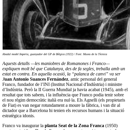
Abadal model Imperia, guanyador del GP de Bèlgica (1922) / Font: Museu de la Tècnica
Aquests detalls —les maniobres de Romanones i Franco—
expliquen molt bé que Catalunya, des de fa segles, treballa amb un
estat en contra. En aquella ocasió, la “palanca de canvi” va ser
J
uan Antonio Suances Fernández
, amic personal del general
Franco, fundador de l’INI (Institut Nacional d'Indústria) i ministre
d’Indústria. Però la II Guerra Mundial ja havia acabat (1945), amb el
resultat que tots sabem, i la influència que Franco podia tenir sobre
el nou règim democràtic italià era nul·la. Els Agnelli (els propietaris
de Fiat) es van negar rotundament a moure la fàbrica, i van dir al
dictador que a Barcelona hi tenien els recursos humans i la situació
estratègica idonis.
Franco va inaugurar la
planta Seat de la Zona Franca
(1950)