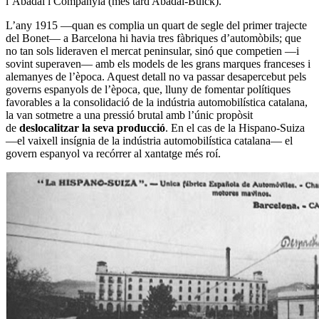
l’Abadal i Companyia (més tard Abadal-Buick).
L’any 1915 —quan es complia un quart de segle del primer trajecte
del Bonet— a Barcelona hi havia tres fàbriques d’automòbils; que
no tan sols lideraven el mercat peninsular, sinó que competien —i
sovint superaven— amb els models de les grans marques franceses i
alemanyes de l’època. Aquest detall no va passar desapercebut pels
governs espanyols de l’època, que, lluny de fomentar polítiques
favorables a la consolidació de la indústria automobilística catalana,
la van sotmetre a una pressió brutal amb l’únic propòsit
de
deslocalitzar la seva producció
. En el cas de la Hispano-Suiza
—el vaixell insígnia de la indústria automobilística catalana— el
govern espanyol va recórrer al xantatge més roí.