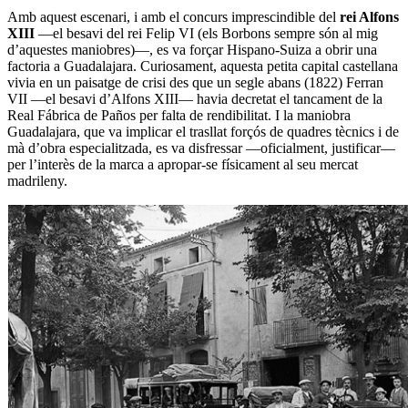
Amb aquest escenari, i amb el concurs imprescindible del
rei Alfons
XIII
—el besavi del rei Felip VI (els Borbons sempre són al mig
d’aquestes maniobres)—, es va forçar Hispano-Suiza a obrir una
factoria a Guadalajara. Curiosament, aquesta petita capital castellana
vivia en un paisatge de crisi des que un segle abans (1822) Ferran
VII —el besavi d’Alfons XIII— havia decretat el tancament de la
Real Fábrica de Paños per falta de rendibilitat. I la maniobra
Guadalajara, que va implicar el trasllat forçós de quadres tècnics i de
mà d’obra especialitzada, es va disfressar —oficialment, justificar—
per l’interès de la marca a apropar-se físicament al seu mercat
madrileny.