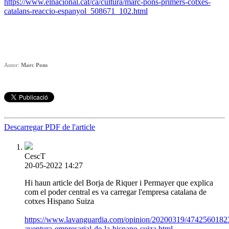
https://www.elnacional.cat/ca/cultura/marc-pons-primers-cotxes-
catalans-reaccio-espanyol_508671_102.html
Autor:
Marc Pons
Descarregar PDF de l'article
CescT
20-05-2022 14:27
Hi haun article del Borja de Riquer i Permayer que explica
com el poder central es va carregar l'empresa catalana de
cotxes Hispano Suiza
https://www.lavanguardia.com/opinion/20200319/47425601823
aventura-empresarial-de-la-hispano-suiza.html