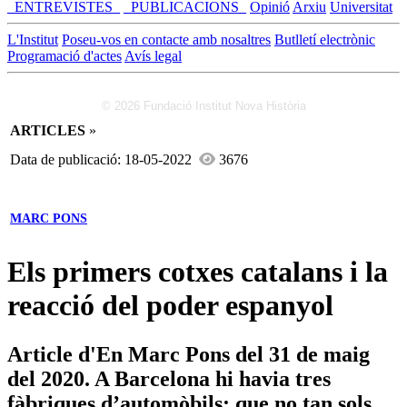
_ENTREVISTES_
_PUBLICACIONS_
Opinió
Arxiu
Universitat
L'Institut
Poseu-vos en contacte amb nosaltres
Butlletí electrònic
Programació d'actes
Avís legal
© 2026 Fundació Institut Nova Història
ARTICLES
»
Data de publicació: 18-05-2022
3676
MARC PONS
Els primers cotxes catalans i la
reacció del poder espanyol
Article d'En Marc Pons del 31 de maig
del 2020. A Barcelona hi havia tres
fàbriques d’automòbils; que no tan sols