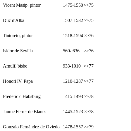
Vicent Masip, pintor
1475-1550
>>75
Duc d'Alba
1507-1582
>>75
Tintoreto, pintor
1518-1594
>>76
Isidor de Sevilla
560- 636
>>76
Arnulf, bisbe
933-1010
>>77
Honori lV, Papa
1210-1287
>>77
Frederic d'Habsburg
1415-1493
>>78
Jaume Ferrer de Blanes
1445-1523
>>78
Gonzalo Fernández de Oviedo
1478-1557
>>79