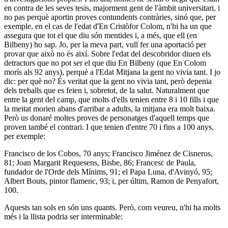
en contra de les seves tesis, majorment gent de l'àmbit universitari, i
no pas perquè aportin proves contundents contràries, sinó que, per
exemple, en el cas de l'edat d'En Cristòfor Colom, n'hi ha un que
assegura que tot el que diu són mentides i, a més, que ell (en
Bilbeny) ho sap. Jo, per la meva part, vull fer una aportació per
provar que això no és així. Sobre l'edat del descobridor diuen els
detractors que no pot ser el que diu En Bilbeny (que En Colom
morís als 92 anys), perquè a l'Edat Mitjana la gent no vivia tant. I jo
dic: per què no? És veritat que la gent no vivia tant, però depenia
dels treballs que es feien i, sobretot, de la salut. Naturalment que
entre la gent del camp, que molts d'ells tenien entre 8 i 10 fills i que
la meitat morien abans d'arribar a adults, la mitjana era molt baixa.
Però us donaré moltes proves de personatges d'aquell temps que
proven també el contrari. I que tenien d'entre 70 i fins a 100 anys,
per exemple:
Francisco de los Cobos, 70 anys; Francisco Jiménez de Cisneros,
81; Joan Margarit Requesens, Bisbe, 86; Francesc de Paula,
fundador de l'Orde dels Mínims, 91; el Papa Luna, d'Avinyó, 95;
Albert Bouts, pintor flamenc, 93; i, per últim, Ramon de Penyafort,
100.
Aquests tan sols en són uns quants. Però, com veureu, n'hi ha molts
més i la llista podria ser interminable: