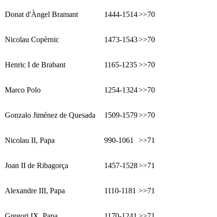
Donat d'Àngel Bramant
1444-1514
>>70
Nicolau Copèrnic
1473-1543
>>70
Henric I de Brabant
1165-1235
>>70
Marco Polo
1254-1324
>>70
Gonzalo Jiménez de Quesada
1509-1579
>>70
Nicolau II, Papa
990-1061
>>71
Joan II de Ribagorça
1457-1528
>>71
Alexandre III, Papa
1110-1181
>>71
Gregori IX, Papa
1170-1241
>>71