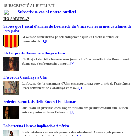
SUBSCRIPCIÓ AL BUTLLETÍ
Subscriviu-vos al nostre butlletí
HO SABIES...?
Sabies que l'escut d'armes de Leonardo da Vinci són les armes catalanes de
tres pals?
Al web de numericana podeu comprovar quin és l'escut d'armes de
Leonardo da...
[+]
Els Borja i els Rovira: una llarga relació
Els Borja i els Della Rovere eren junts a la Cort Pontifícia de Roma. Però
abans que s'enfrontessin a mort...
[+]
L'escut de Catalunya a Ulm
La façana de l'ajuntament d'Ulm ens aporta una prova més de l'existència
i reconeixement de Catalunya com a...
[+]
Federico Barocci, els Della Rovere i En Lleonard
Una troballa preciosa d’en Roger Mallola ens permet establir una relació
entre el pintor urbinès Federico...
[+]
La barretina i la seva implicació a Amèrica
Si els catalans van ser els primers descobridors d'Amèrica, els primers