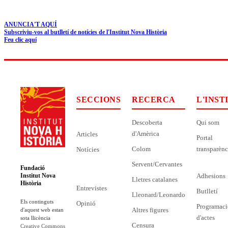
ANUNCIA'T AQUÍ
Subscriviu-vos al butlletí de notícies de l'Institut Nova Història
Feu clic aquí
SECCIONS
RECERCA
L'INST
Descoberta
Qui som
d'Amèrica
Articles
Portal
Colom
transparènc
Notícies
Servent/Cervantes
Fundació
Adhesions
Institut Nova
Lletres catalanes
Història
Entrevistes
Butlletí
Lleonard/Leonardo
Els continguts
Opinió
Programaci
Altres figures
d'aquest web estan
d'actes
sota llicència
Censura
Creative Commons