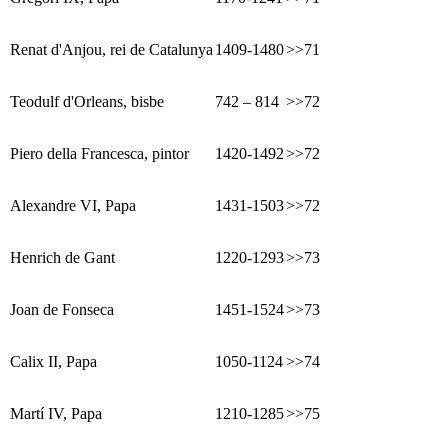
Renat d'Anjou, rei de Catalunya
1409-1480
>>71
Teodulf d'Orleans, bisbe
742 – 814
>>72
Piero della Francesca, pintor
1420-1492
>>72
Alexandre VI, Papa
1431-1503
>>72
Henrich de Gant
1220-1293
>>73
Joan de Fonseca
1451-1524
>>73
Calix II, Papa
1050-1124
>>74
Martí IV, Papa
1210-1285
>>75