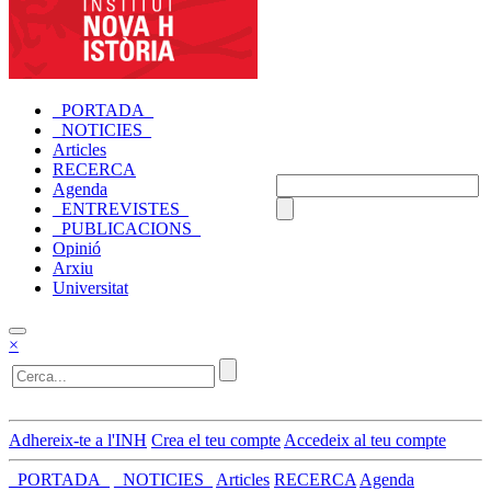
_PORTADA_
_NOTICIES_
Articles
RECERCA
Agenda
_ENTREVISTES_
_PUBLICACIONS_
Opinió
Arxiu
Universitat
×
Adhereix-te a l'INH
Crea el teu compte
Accedeix al teu compte
_PORTADA_
_NOTICIES_
Articles
RECERCA
Agenda