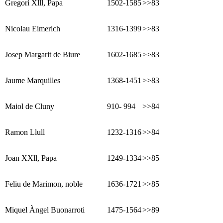
Gregori Xlll, Papa
1502-1585
>>83
Nicolau Eimerich
1316-1399
>>83
Josep Margarit de Biure
1602-1685
>>83
Jaume Marquilles
1368-1451
>>83
Maiol de Cluny
910- 994
>>84
Ramon Llull
1232-1316
>>84
Joan XXll, Papa
1249-1334
>>85
Feliu de Marimon, noble
1636-1721
>>85
Miquel Àngel Buonarroti
1475-1564
>>89