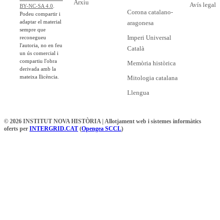
Arxiu
Avís legal
BY-NC-SA 4.0
.
Corona catalano-
Podeu compartir i
adaptar el material
aragonesa
sempre que
Imperi Universal
reconegueu
l'autoria, no en feu
Català
un ús comercial i
compartiu l'obra
Memòria històrica
derivada amb la
mateixa llicència.
Mitologia catalana
Llengua
© 2026 INSTITUT NOVA HISTÒRIA | Allotjament web i sistemes informàtics
oferts per
INTERGRID.CAT
(
Opengea SCCL
)