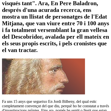
visqués tant". Ara, En Pere Baladron,
després d'una acurada recerca, ens
mostra un llistat de personatges de l'Edat
Mitjana, que van viure entre 70 i 100 anys
i fa totalment versemblant la gran vellesa
del Descobridor, avalada per ell mateix en
els seus propis escrits, i pels cronistes que
el van tractar.
Fa uns 15 anys que segueixo En Jordi Bilbeny, del qual estic
completament convençut del que diu, perquè ho he constatat a través
d'investigacions pròpies. Fins ara, només he sentit o llegit que estan