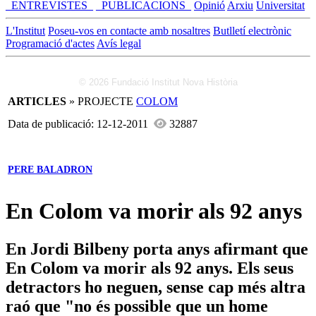
_ENTREVISTES_
_PUBLICACIONS_
Opinió
Arxiu
Universitat
L'Institut
Poseu-vos en contacte amb nosaltres
Butlletí electrònic
Programació d'actes
Avís legal
© 2026 Fundació Institut Nova Història
ARTICLES
» PROJECTE
COLOM
Data de publicació: 12-12-2011
32887
PERE BALADRON
En Colom va morir als 92 anys
En Jordi Bilbeny porta anys afirmant que
En Colom va morir als 92 anys. Els seus
detractors ho neguen, sense cap més altra
raó que "no és possible que un home