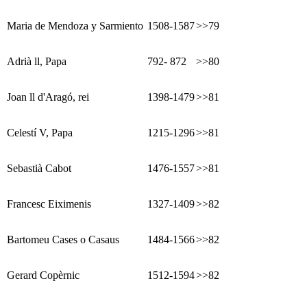
Maria de Mendoza y Sarmiento
1508-1587
>>79
Adrià ll, Papa
792- 872
>>80
Joan ll d'Aragó, rei
1398-1479
>>81
Celestí V, Papa
1215-1296
>>81
Sebastià Cabot
1476-1557
>>81
Francesc Eiximenis
1327-1409
>>82
Bartomeu Cases o Casaus
1484-1566
>>82
Gerard Copèrnic
1512-1594
>>82