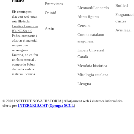
Història
Entrevistes
Butlletí
Lleonard/Leonardo
Els continguts
Opinió
Programaci
Altres figures
d'aquest web estan
d'actes
sota llicència
Censura
Creative Commons
Arxiu
Avís legal
BY-NC-SA 4.0
.
Corona catalano-
Podeu compartir i
adaptar el material
aragonesa
sempre que
Imperi Universal
reconegueu
l'autoria, no en feu
Català
un ús comercial i
compartiu l'obra
Memòria històrica
derivada amb la
mateixa llicència.
Mitologia catalana
Llengua
© 2026 INSTITUT NOVA HISTÒRIA | Allotjament web i sistemes informàtics
oferts per
INTERGRID.CAT
(
Opengea SCCL
)