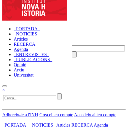
_PORTADA_
_NOTICIES_
Articles
RECERCA
Agenda
_ENTREVISTES_
_PUBLICACIONS_
Opinió
Arxiu
Universitat
×
Adhereix-te a l'INH
Crea el teu compte
Accedeix al teu compte
_PORTADA_
_NOTICIES_
Articles
RECERCA
Agenda