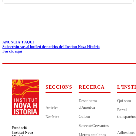
ANUNCIA'T AQUÍ
Subscriviu-vos al butlletí de notícies de l'Institut Nova Història
Feu clic aquí
SECCIONS
RECERCA
L'INST
Descoberta
Qui som
d'Amèrica
Articles
Portal
Colom
transparènc
Notícies
Servent/Cervantes
Fundació
Adhesions
Institut Nova
Lletres catalanes