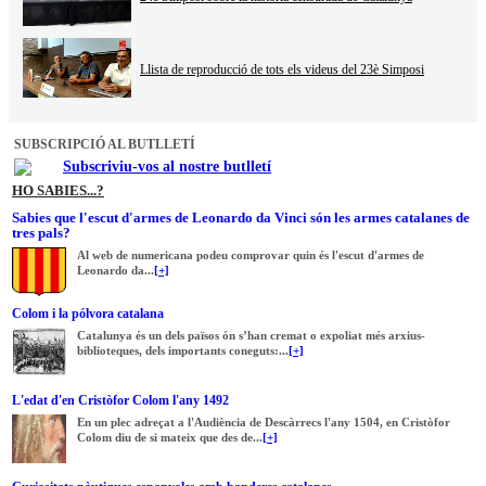
Llista de reproducció de tots els videus del 23è Simposi
SUBSCRIPCIÓ AL BUTLLETÍ
Subscriviu-vos al nostre butlletí
HO SABIES...?
Sabies que l'escut d'armes de Leonardo da Vinci són les armes catalanes de
tres pals?
Al web de numericana podeu comprovar quin és l'escut d'armes de
Leonardo da...
[+]
Colom i la pólvora catalana
Catalunya és un dels països ón s’han cremat o expoliat més arxius-
biblioteques, dels importants coneguts:...
[+]
L'edat d'en Cristòfor Colom l'any 1492
En un plec adreçat a l'Audiència de Descàrrecs l'any 1504, en Cristòfor
Colom diu de si mateix que des de...
[+]