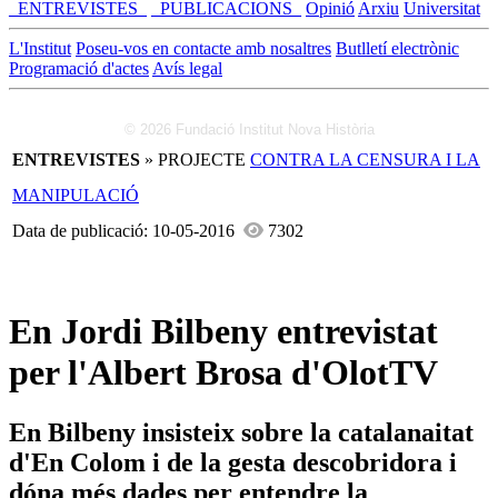
_ENTREVISTES_
_PUBLICACIONS_
Opinió
Arxiu
Universitat
L'Institut
Poseu-vos en contacte amb nosaltres
Butlletí electrònic
Programació d'actes
Avís legal
© 2026 Fundació Institut Nova Història
ENTREVISTES
» PROJECTE
CONTRA LA CENSURA I LA
MANIPULACIÓ
Data de publicació: 10-05-2016
7302
En Jordi Bilbeny entrevistat
per l'Albert Brosa d'OlotTV
En Bilbeny insisteix sobre la catalanaitat
d'En Colom i de la gesta descobridora i
dóna més dades per entendre la