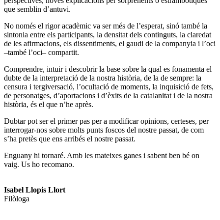
perspectives, noves explicacions per sorprenents o estrambòtiques
que semblin d’antuvi.
No només el rigor acadèmic va ser més de l’esperat, sinó també la
sintonia entre els participants, la densitat dels continguts, la claredat
de les afirmacions, els dissentiments, el gaudi de la companyia i l’oci
–també l’oci– compartit.
Comprendre, intuir i descobrir la base sobre la qual es fonamenta el
dubte de la interpretació de la nostra història, de la de sempre: la
censura i tergiversació, l’ocultació de moments, la inquisició de fets,
de personatges, d’aportacions i d’èxits de la catalanitat i de la nostra
història, és el que n’he après.
Dubtar pot ser el primer pas per a modificar opinions, certeses, per
interrogar-nos sobre molts punts foscos del nostre passat, de com
s’ha pretès que ens arribés el nostre passat.
Enguany hi tornaré. Amb les mateixes ganes i sabent ben bé on
vaig. Us ho recomano.
Isabel Llopis Llort
Filòloga