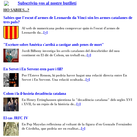
Subscriviu-vos al nostre butlletí
HO SABIES...?
Sabies que l'escut d'armes de Leonardo da Vinci són les armes catalanes de
tres pals?
Al web de numericana podeu comprovar quin és l'escut d'armes de
Leonardo da...
[+]
"Escriure sobre Amèrica s'arribà a castigar amb penes de mort"
Jordi Bilbeny investiga les arrels catalanes del descobridor del nou
continent en El dit de Colom, un treball en...
[+]
En Servet i En Servent eren pare i fill?
Per l'Esteve Renom, hi podria haver hagut una relació directa entre En
Servet i En Servent. Una relació ocultada...
[+]
Colom i la il·lusòria decadència catalana
En Henry Ettinghausen qüestiona la "decadència catalana" dels segles XVI
i XVII, fa un repàs de la història de...
[+]
El cas JRFC IV
En Pep Mayolas reflexiona al voltant de la figura d'en Gonzalo Fernández
de Córdoba, que podria ser en realitat...
[+]