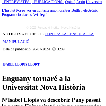
_ENTREVISTES_
_PUBLICACIONS_
Opinió
Arxiu
Universitat
L'Institut
Poseu-vos en contacte amb nosaltres
Butlletí electrònic
Programació d'actes
Avís legal
© 2026 Fundació Institut Nova Història
NOTICIES
» PROJECTE
CONTRA LA CENSURA I LA
MANIPULACIÓ
Data de publicació: 26-07-2024
3209
ISABEL LLOPIS LLORT
Enguany tornaré a la
Universitat Nova Història
N’Isabel Llopis va descobrir l’any passat