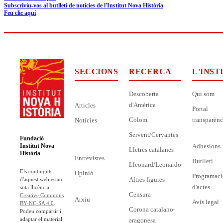
Subscriviu-vos al butlletí de notícies de l'Institut Nova Història
Feu clic aquí
SECCIONS
RECERCA
L'INST
Descoberta
Qui som
d'Amèrica
Articles
Portal
Colom
transparènc
Notícies
Servent/Cervantes
Fundació
Adhesions
Institut Nova
Lletres catalanes
Història
Entrevistes
Butlletí
Lleonard/Leonardo
Els continguts
Opinió
Programaci
Altres figures
d'aquest web estan
d'actes
sota llicència
Censura
Creative Commons
Arxiu
Avís legal
BY-NC-SA 4.0
.
Corona catalano-
Podeu compartir i
adaptar el material
aragonesa