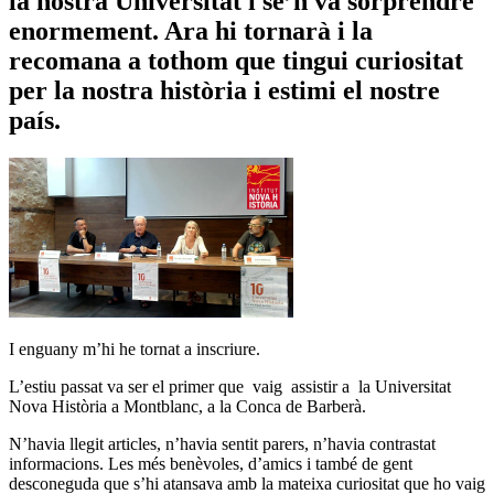
la nostra Universitat i se’n va sorprendre
enormement. Ara hi tornarà i la
recomana a tothom que tingui curiositat
per la nostra història i estimi el nostre
país.
I enguany m’hi he tornat a inscriure.
L’estiu passat va ser el primer que vaig assistir a la Universitat
Nova Història a Montblanc, a la Conca de Barberà.
N’havia llegit articles, n’havia sentit parers, n’havia contrastat
informacions. Les més benèvoles, d’amics i també de gent
desconeguda que s’hi atansava amb la mateixa curiositat que ho vaig