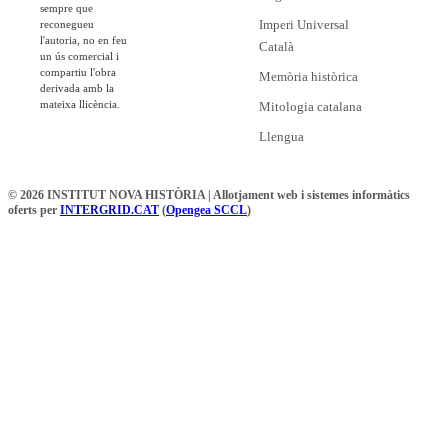
sempre que
Imperi Universal
reconegueu
l'autoria, no en feu
Català
un ús comercial i
compartiu l'obra
Memòria històrica
derivada amb la
mateixa llicència.
Mitologia catalana
Llengua
© 2026 INSTITUT NOVA HISTÒRIA | Allotjament web i sistemes informàtics
oferts per
INTERGRID.CAT
(
Opengea SCCL
)