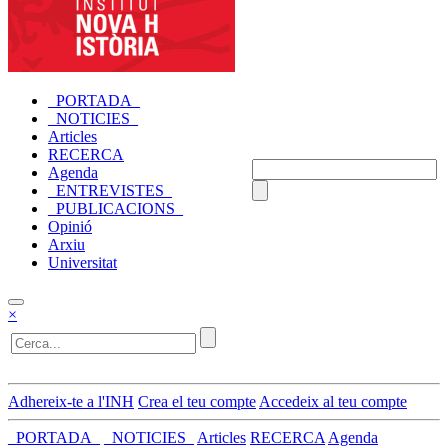
_PORTADA_
_NOTICIES_
Articles
RECERCA
Agenda
_ENTREVISTES_
_PUBLICACIONS_
Opinió
Arxiu
Universitat
×
Adhereix-te a l'INH
Crea el teu compte
Accedeix al teu compte
_PORTADA_
_NOTICIES_
Articles
RECERCA
Agenda