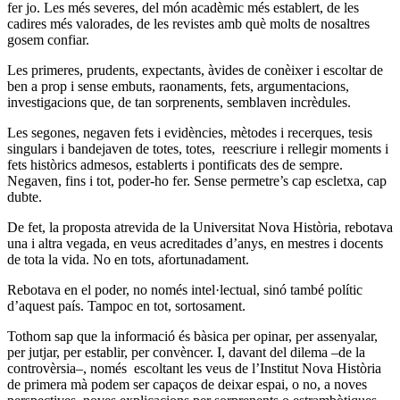
fer jo. Les més severes, del món acadèmic més establert, de les
cadires més valorades, de les revistes amb què molts de nosaltres
gosem confiar.
Les primeres, prudents, expectants, àvides de conèixer i escoltar de
ben a prop i sense embuts, raonaments, fets, argumentacions,
investigacions que, de tan sorprenents, semblaven incrèdules.
Les segones, negaven fets i evidències, mètodes i recerques, tesis
singulars i bandejaven de totes, totes, reescriure i rellegir moments i
fets històrics admesos, establerts i pontificats des de sempre.
Negaven, fins i tot, poder-ho fer. Sense permetre’s cap escletxa, cap
dubte.
De fet, la proposta atrevida de la Universitat Nova Història, rebotava
una i altra vegada, en veus acreditades d’anys, en mestres i docents
de tota la vida. No en tots, afortunadament.
Rebotava en el poder, no només intel·lectual, sinó també polític
d’aquest país. Tampoc en tot, sortosament.
Tothom sap que la informació és bàsica per opinar, per assenyalar,
per jutjar, per establir, per convèncer. I, davant del dilema –de la
controvèrsia–, només escoltant les veus de l’Institut Nova Història
de primera mà podem ser capaços de deixar espai, o no, a noves