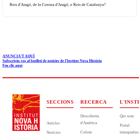
Reis d'Aragó, de la Corona d'Aragó, o Reis de Catalunya?
ANUNCIA'T AQUÍ
Subscriviu-vos al butlletí de notícies de l'Institut Nova Història
Feu clic aquí
SECCIONS
RECERCA
L'INST
Descoberta
Qui som
d'Amèrica
Articles
Portal
Colom
transparènc
Notícies