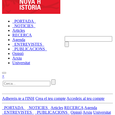
_PORTADA_
_NOTICIES_
Articles
RECERCA
Agenda
_ENTREVISTES_
_PUBLICACIONS_
Opinió
Arxiu
Universitat
×
Adhereix-te a l'INH
Crea el teu compte
Accedeix al teu compte
_PORTADA_
_NOTICIES_
Articles
RECERCA
Agenda
_ENTREVISTES_
_PUBLICACIONS_
Opinió
Arxiu
Universitat