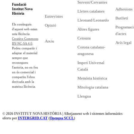
Servent/Cervantes
Fundació
Adhesions
Institut Nova
Lletres catalanes
Història
Entrevistes
Butlletí
Lleonard/Leonardo
Els continguts
Opinió
Programaci
Altres figures
d'aquest web estan
d'actes
sota llicència
Censura
Creative Commons
Arxiu
Avís legal
BY-NC-SA 4.0
.
Corona catalano-
Podeu compartir i
adaptar el material
aragonesa
sempre que
Imperi Universal
reconegueu
l'autoria, no en feu
Català
un ús comercial i
compartiu l'obra
Memòria històrica
derivada amb la
mateixa llicència.
Mitologia catalana
Llengua
© 2026 INSTITUT NOVA HISTÒRIA | Allotjament web i sistemes informàtics
oferts per
INTERGRID.CAT
(
Opengea SCCL
)