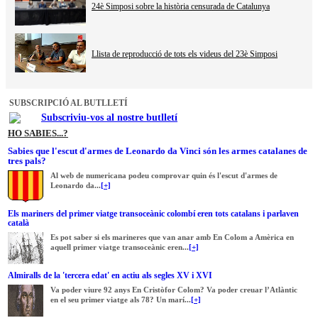
24è Simposi sobre la història censurada de Catalunya
Llista de reproducció de tots els videus del 23è Simposi
SUBSCRIPCIÓ AL BUTLLETÍ
Subscriviu-vos al nostre butlletí
HO SABIES...?
Sabies que l'escut d'armes de Leonardo da Vinci són les armes catalanes de
tres pals?
Al web de numericana podeu comprovar quin és l'escut d'armes de
Leonardo da...
[+]
Els mariners del primer viatge transoceànic colombí eren tots catalans i parlaven
català
Es pot saber si els marineres que van anar amb En Colom a Amèrica en
aquell primer viatge transoceànic eren...
[+]
Almiralls de la 'tercera edat' en actiu als segles XV i XVI
Va poder viure 92 anys En Cristòfor Colom? Va poder creuar l’Atlàntic
en el seu primer viatge als 78? Un marí...
[+]