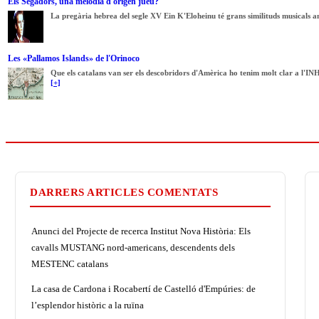
Els Segadors, una melodia d'origen jueu?
La pregària hebrea del segle XV Ein K'Eloheinu té grans similituds musicals a
Les «Pallamos Islands» de l'Orinoco
Que els catalans van ser els descobridors d'Amèrica ho tenim molt clar a l'INH
[+]
DARRERS ARTICLES COMENTATS
Anunci del Projecte de recerca Institut Nova Història: Els
cavalls MUSTANG nord-americans, descendents dels
MESTENC catalans
La casa de Cardona i Rocabertí de Castelló d'Empúries: de
l’esplendor històric a la ruïna