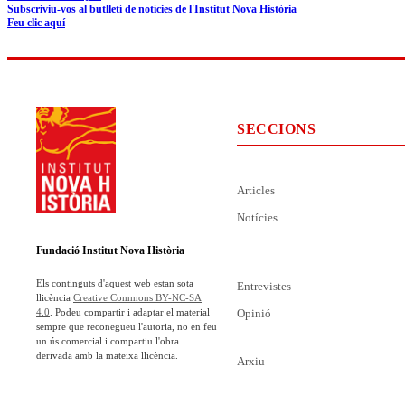
Subscriviu-vos al butlletí de notícies de l'Institut Nova Història
Feu clic aquí
SECCIONS
Articles
Notícies
Fundació Institut Nova Història
Els continguts d'aquest web estan sota
Entrevistes
llicència
Creative Commons BY-NC-SA
Opinió
4.0
. Podeu compartir i adaptar el material
sempre que reconegueu l'autoria, no en feu
un ús comercial i compartiu l'obra
derivada amb la mateixa llicència.
Arxiu