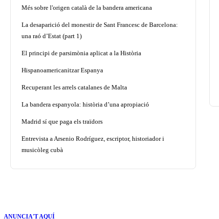
Més sobre l'origen català de la bandera americana
La desaparició del monestir de Sant Francesc de Barcelona:
una raó d’Estat (part 1)
El principi de parsimònia aplicat a la Història
Hispanoamericanitzar Espanya
Recuperant les arrels catalanes de Malta
La bandera espanyola: història d’una apropiació
Madrid sí que paga els traïdors
Entrevista a Arsenio Rodríguez, escriptor, historiador i
musicòleg cubà
ANUNCIA'T AQUÍ