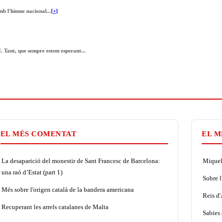
mb l'himne nacional...
[+]
. Tant, que sempre estem esperant...
EL MÉS COMENTAT
EL M
La desaparició del monestir de Sant Francesc de Barcelona:
Miquel 
una raó d’Estat (part 1)
Sobre l
Més sobre l'origen català de la bandera americana
Reis d
Recuperant les arrels catalanes de Malta
Sabies 