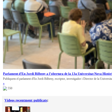
Parlament d’En Jordi Bilbeny a l’obertura de la 13a Universitat Nova Històr
Publiquem el parlament d'En Jordi Bilbeny, escriptor, investigador i Director de la Universit
»
550
Vídeos recentment publicats
: