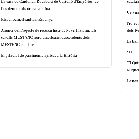
La casa de Cardona i Rocabertí de Castelló d'Empúries: de
catalan
l’esplendor històric a la ruïna
Cervant
Hispanoamericanitzar Espanya
Projec
Anunci del Projecte de recerca Institut Nova Història: Els
dels Re
cavalls MUSTANG nord-americans, descendents dels
La barr
MESTENC catalans
“Déu n
El principi de parsimònia aplicat a la Història
'El Qui
Miquel
La nau