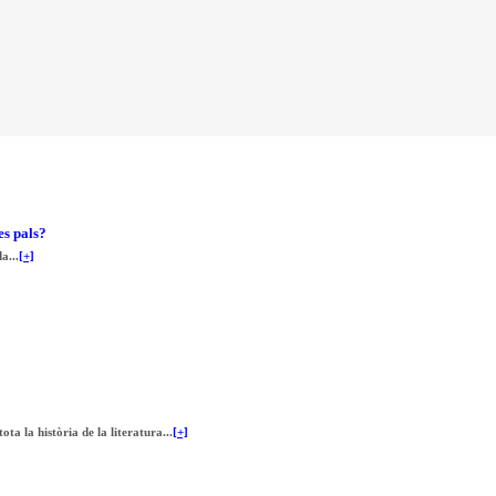
es pals?
a...
[+]
a la història de la literatura...
[+]