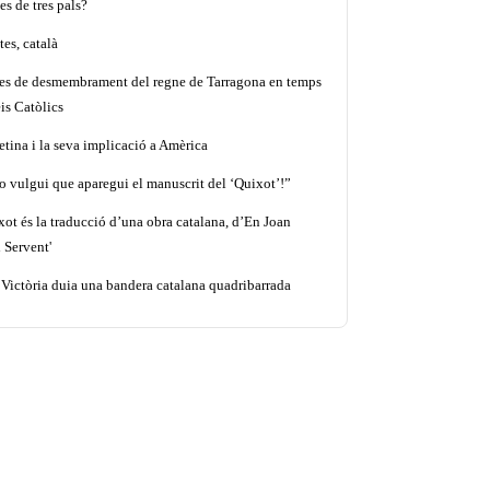
es de tres pals?
es, català
tes de desmembrament del regne de Tarragona en temps
is Catòlics
etina i la seva implicació a Amèrica
o vulgui que aparegui el manuscrit del ‘Quixot’!”
xot és la traducció d’una obra catalana, d’En Joan
 Servent'
 Victòria duia una bandera catalana quadribarrada