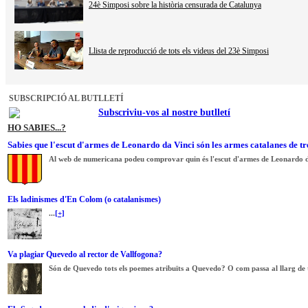
24è Simposi sobre la història censurada de Catalunya
Llista de reproducció de tots els videus del 23è Simposi
SUBSCRIPCIÓ AL BUTLLETÍ
Subscriviu-vos al nostre butlletí
HO SABIES...?
Sabies que l'escut d'armes de Leonardo da Vinci són les armes catalanes de tr
Al web de numericana podeu comprovar quin és l'escut d'armes de Leonardo d
Els ladinismes d'En Colom (o catalanismes)
...
[+]
Va plagiar Quevedo al rector de Vallfogona?
Són de Quevedo tots els poemes atribuïts a Quevedo? O com passa al llarg de tot