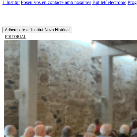
L'Institut
Poseu-vos en contacte amb nosaltres
Butlletí electrònic
Prog
Adhereix-te a l'Institut Nova Història!
EDITORIAL