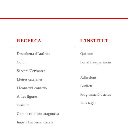
RECERCA
L'INSTITUT
Descoberta d'Amèrica
Qui som
Colom
Portal transparència
Servent/Cervantes
Adhesions
Lletres catalanes
Butlletí
Lleonard/Leonardo
Programació d'actes
Altres figures
Avís legal
Censura
Corona catalano-aragonesa
Imperi Universal Català