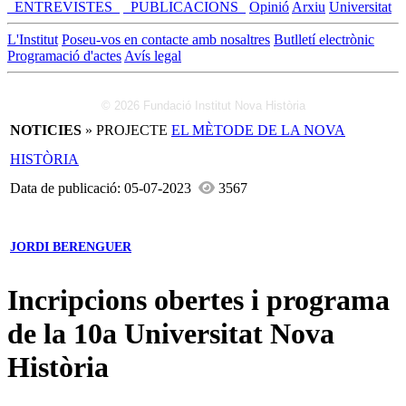
_ENTREVISTES_
_PUBLICACIONS_
Opinió
Arxiu
Universitat
L'Institut
Poseu-vos en contacte amb nosaltres
Butlletí electrònic
Programació d'actes
Avís legal
© 2026 Fundació Institut Nova Història
NOTICIES
» PROJECTE
EL MÈTODE DE LA NOVA
HISTÒRIA
Data de publicació: 05-07-2023
3567
JORDI BERENGUER
Incripcions obertes i programa
de la 10a Universitat Nova
Història