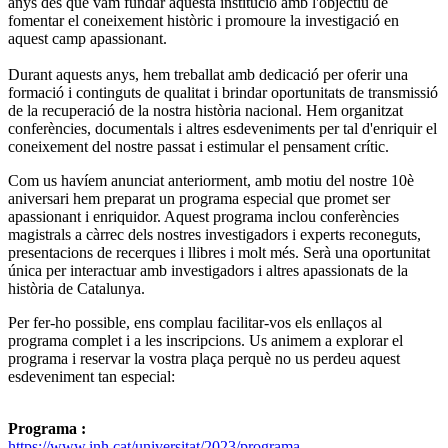
anys des que vam fundar aquesta institució amb l'objectiu de
fomentar el coneixement històric i promoure la investigació en
aquest camp apassionant.
Durant aquests anys, hem treballat amb dedicació per oferir una
formació i continguts de qualitat i brindar oportunitats de transmissió
de la recuperació de la nostra història nacional. Hem organitzat
conferències, documentals i altres esdeveniments per tal d'enriquir el
coneixement del nostre passat i estimular el pensament crític.
Com us havíem anunciat anteriorment, amb motiu del nostre 10è
aniversari hem preparat un programa especial que promet ser
apassionant i enriquidor. Aquest programa inclou conferències
magistrals a càrrec dels nostres investigadors i experts reconeguts,
presentacions de recerques i llibres i molt més. Serà una oportunitat
única per interactuar amb investigadors i altres apassionats de la
història de Catalunya.
Per fer-ho possible, ens complau facilitar-vos els enllaços al
programa complet i a les inscripcions. Us animem a explorar el
programa i reservar la vostra plaça perquè no us perdeu aquest
esdeveniment tan especial:
Programa :
https://www.inh.cat/universitat/2023/programa