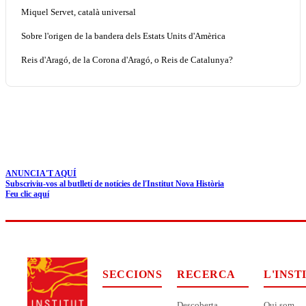
Miquel Servet, català universal
Sobre l'origen de la bandera dels Estats Units d'Amèrica
Reis d'Aragó, de la Corona d'Aragó, o Reis de Catalunya?
ANUNCIA'T AQUÍ
Subscriviu-vos al butlletí de notícies de l'Institut Nova Història
Feu clic aquí
SECCIONS
RECERCA
L'INST
Descoberta
Qui som