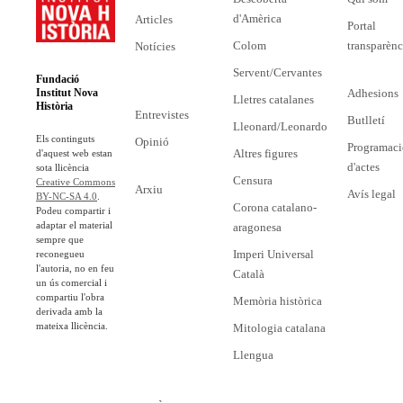
d'Amèrica
Articles
Portal
Colom
transparènc
Notícies
Servent/Cervantes
Fundació
Adhesions
Institut Nova
Lletres catalanes
Història
Entrevistes
Butlletí
Lleonard/Leonardo
Els continguts
Opinió
Programaci
Altres figures
d'aquest web estan
d'actes
sota llicència
Censura
Creative Commons
Arxiu
Avís legal
BY-NC-SA 4.0
.
Corona catalano-
Podeu compartir i
adaptar el material
aragonesa
sempre que
Imperi Universal
reconegueu
l'autoria, no en feu
Català
un ús comercial i
compartiu l'obra
Memòria històrica
derivada amb la
mateixa llicència.
Mitologia catalana
Llengua