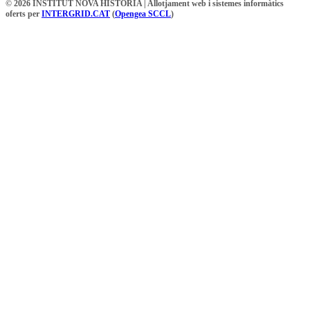
© 2026 INSTITUT NOVA HISTÒRIA | Allotjament web i sistemes informàtics
oferts per
INTERGRID.CAT
(
Opengea SCCL
)