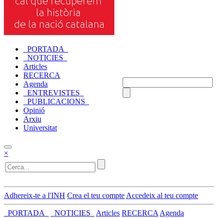
_PORTADA_
_NOTICIES_
Articles
RECERCA
Agenda
_ENTREVISTES_
_PUBLICACIONS_
Opinió
Arxiu
Universitat
×
Adhereix-te a l'INH
Crea el teu compte
Accedeix al teu compte
_PORTADA_
_NOTICIES_
Articles
RECERCA
Agenda