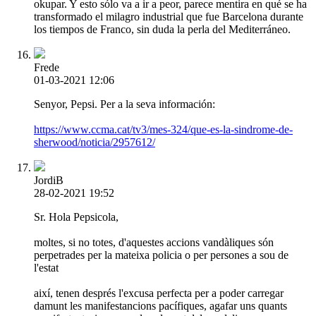
okupar. Y esto sólo va a ir a peor, parece mentira en qué se ha
transformado el milagro industrial que fue Barcelona durante
los tiempos de Franco, sin duda la perla del Mediterráneo.
Frede
01-03-2021 12:06
Senyor, Pepsi. Per a la seva información:
https://www.ccma.cat/tv3/mes-324/que-es-la-sindrome-de-
sherwood/noticia/2957612/
JordiB
28-02-2021 19:52
Sr. Hola Pepsicola,
moltes, si no totes, d'aquestes accions vandàliques són
perpetrades per la mateixa policia o per persones a sou de
l'estat
així, tenen després l'excusa perfecta per a poder carregar
damunt les manifestancions pacífiques, agafar uns quants