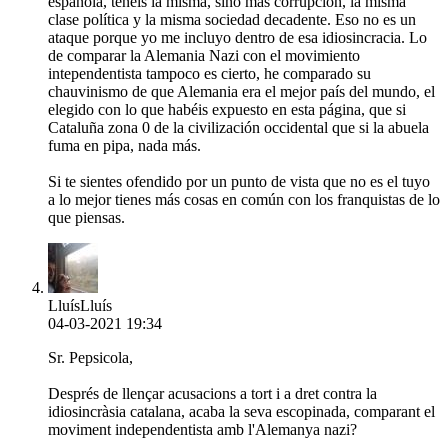
española, tenéis la misma, sino más corrupción, la misma
clase política y la misma sociedad decadente. Eso no es un
ataque porque yo me incluyo dentro de esa idiosincracia. Lo
de comparar la Alemania Nazi con el movimiento
intependentista tampoco es cierto, he comparado su
chauvinismo de que Alemania era el mejor país del mundo, el
elegido con lo que habéis expuesto en esta página, que si
Cataluña zona 0 de la civilización occidental que si la abuela
fuma en pipa, nada más.
Si te sientes ofendido por un punto de vista que no es el tuyo
a lo mejor tienes más cosas en común con los franquistas de lo
que piensas.
LluísLluís
04-03-2021 19:34
Sr. Pepsicola,
Després de llençar acusacions a tort i a dret contra la
idiosincràsia catalana, acaba la seva escopinada, comparant el
moviment independentista amb l'Alemanya nazi?