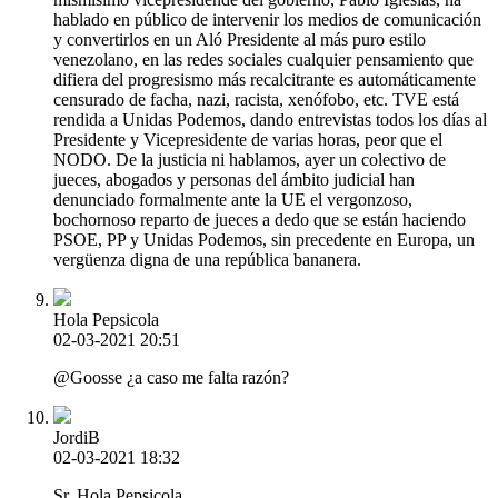
hablado en público de intervenir los medios de comunicación
y convertirlos en un Aló Presidente al más puro estilo
venezolano, en las redes sociales cualquier pensamiento que
difiera del progresismo más recalcitrante es automáticamente
censurado de facha, nazi, racista, xenófobo, etc. TVE está
rendida a Unidas Podemos, dando entrevistas todos los días al
Presidente y Vicepresidente de varias horas, peor que el
NODO. De la justicia ni hablamos, ayer un colectivo de
jueces, abogados y personas del ámbito judicial han
denunciado formalmente ante la UE el vergonzoso,
bochornoso reparto de jueces a dedo que se están haciendo
PSOE, PP y Unidas Podemos, sin precedente en Europa, un
vergüenza digna de una república bananera.
Hola Pepsicola
02-03-2021 20:51
@Goosse ¿a caso me falta razón?
JordiB
02-03-2021 18:32
Sr. Hola Pepsicola,