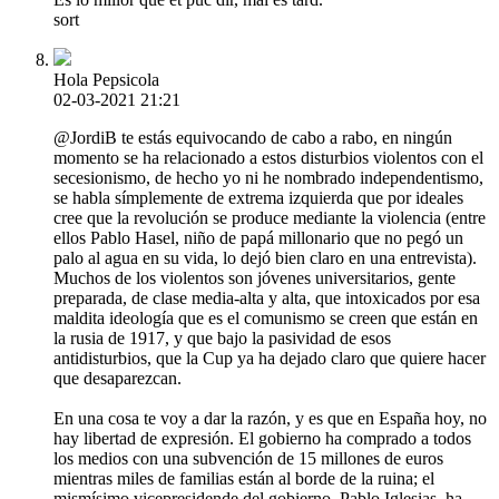
sort
Hola Pepsicola
02-03-2021 21:21
@JordiB te estás equivocando de cabo a rabo, en ningún
momento se ha relacionado a estos disturbios violentos con el
secesionismo, de hecho yo ni he nombrado independentismo,
se habla símplemente de extrema izquierda que por ideales
cree que la revolución se produce mediante la violencia (entre
ellos Pablo Hasel, niño de papá millonario que no pegó un
palo al agua en su vida, lo dejó bien claro en una entrevista).
Muchos de los violentos son jóvenes universitarios, gente
preparada, de clase media-alta y alta, que intoxicados por esa
maldita ideología que es el comunismo se creen que están en
la rusia de 1917, y que bajo la pasividad de esos
antidisturbios, que la Cup ya ha dejado claro que quiere hacer
que desaparezcan.
En una cosa te voy a dar la razón, y es que en España hoy, no
hay libertad de expresión. El gobierno ha comprado a todos
los medios con una subvención de 15 millones de euros
mientras miles de familias están al borde de la ruina; el
mismísimo vicepresidende del gobierno, Pablo Iglesias, ha