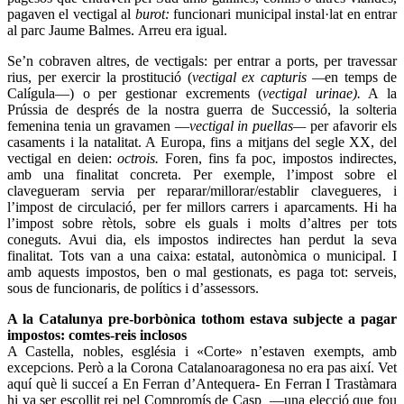
pagaven el vectigal al
burot:
funcionari municipal instal·lat en entrar
al parc Jaume Balmes. Arreu era igual.
Se’n cobraven altres, de vectigals:
per entrar a ports, per travessar
rius, per exercir la prostitució (
vectigal ex capturis —
en temps de
Calígula—)
o per gestionar excrements (
vectigal urinae).
A la
Prússia de després de la nostra guerra de Successió, la solteria
femenina tenia un gravamen —
vectigal in puellas—
per afavorir els
casaments i la natalitat. A Europa, fins a mitjans del segle XX, del
vectigal en deien:
octrois.
Foren, fins fa poc, impostos indirectes,
amb una finalitat concreta. Per exemple, l’impost sobre el
clavegueram servia per reparar/millorar/establir clavegueres, i
l’impost de circulació, per fer millors carrers i aparcaments. Hi ha
l’impost sobre rètols, sobre els guals i molts d’altres per tots
coneguts. Avui dia, els impostos indirectes han perdut la seva
finalitat. Tots van a una caixa: estatal, autonòmica o municipal. I
amb aquests impostos, ben o mal gestionats, es paga tot: serveis,
sous de funcionaris, de polítics i d’assessors.
A la Catalunya pre-borbònica tothom estava subjecte a pagar
impostos: comtes-reis inclosos
A Castella, nobles, església i «Corte» n’estaven exempts, amb
excepcions. Però a la Corona Catalanoaragonesa no era pas així. Vet
aquí què li succeí a En Ferran d’Antequera- En Ferran I Trastàmara
hi va ser escollit rei pel Compromís de Casp —una elecció que fou