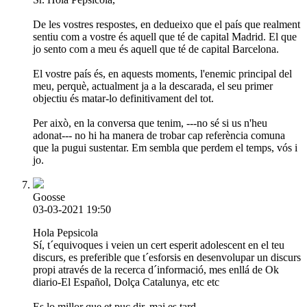
De les vostres respostes, en dedueixo que el país que realment
sentiu com a vostre és aquell que té de capital Madrid. El que
jo sento com a meu és aquell que té de capital Barcelona.
El vostre país és, en aquests moments, l'enemic principal del
meu, perquè, actualment ja a la descarada, el seu primer
objectiu és matar-lo definitivament del tot.
Per això, en la conversa que tenim, ---no sé si us n'heu
adonat--- no hi ha manera de trobar cap referència comuna
que la pugui sustentar. Em sembla que perdem el temps, vós i
jo.
Goosse
03-03-2021 19:50
Hola Pepsicola
Sí, t´equivoques i veien un cert esperit adolescent en el teu
discurs, es preferible que t´esforsis en desenvolupar un discurs
propi através de la recerca d´informació, mes enllá de Ok
diario-El Español, Dolça Catalunya, etc etc
Es lo millor que et puc dir, mai es tard.