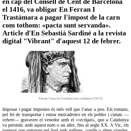
en cap del Consell de Cent de Barcelona
el 1416, va obligar En Ferran I
Trastàmara a pagar l'impost de la carn
com tothom: «pacta sunt servanda».
Article d'En Sebastià Sardiné a la revista
digital "Vibrant" d'aquest 12 de febrer.
Ferran I jura les Constitucions catalanes (1413).
Imposar i pagar impostos és més vell que l’anar a peu. Els romans,
pel fet de transportar i entrar mercaderies en els pobles i ciutats —
vehere
— gravaven el venedor amb el «
vectigal»,
que a Catalunya
va persistir, amb aquest nom o un altre, fins al segle XX. A Vic, els
pagesos que entraven pel Sud amb gallines, conills o altres viandes,