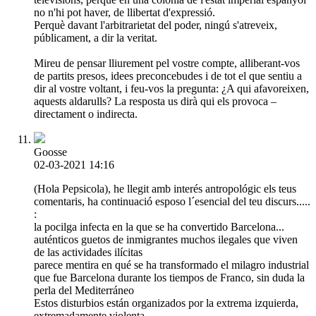
no n'hi pot haver, de llibertat d'expressió.
Perquè davant l'arbitrarietat del poder, ningú s'atreveix,
públicament, a dir la veritat.
Mireu de pensar lliurement pel vostre compte, alliberant-vos
de partits presos, idees preconcebudes i de tot el que sentiu a
dir al vostre voltant, i feu-vos la pregunta: ¿A qui afavoreixen,
aquests aldarulls? La resposta us dirà qui els provoca –
directament o indirecta.
Goosse
02-03-2021 14:16
(Hola Pepsicola), he llegit amb interés antropológic els teus
comentaris, ha continuació esposo l´esencial del teu discurs.....
:
la pocilga infecta en la que se ha convertido Barcelona...
auténticos guetos de inmigrantes muchos ilegales que viven
de las actividades ilícitas
parece mentira en qué se ha transformado el milagro industrial
que fue Barcelona durante los tiempos de Franco, sin duda la
perla del Mediterráneo
Estos disturbios están organizados por la extrema izquierda,
extremadamente violenta