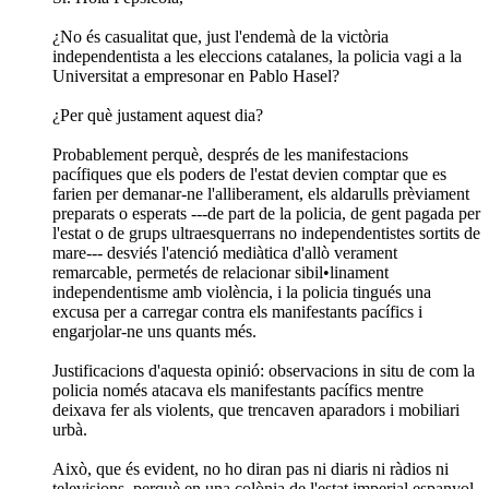
¿No és casualitat que, just l'endemà de la victòria
independentista a les eleccions catalanes, la policia vagi a la
Universitat a empresonar en Pablo Hasel?
¿Per què justament aquest dia?
Probablement perquè, després de les manifestacions
pacífiques que els poders de l'estat devien comptar que es
farien per demanar-ne l'alliberament, els aldarulls prèviament
preparats o esperats ---de part de la policia, de gent pagada per
l'estat o de grups ultraesquerrans no independentistes sortits de
mare--- desviés l'atenció mediàtica d'allò verament
remarcable, permetés de relacionar sibil•linament
independentisme amb violència, i la policia tingués una
excusa per a carregar contra els manifestants pacífics i
engarjolar-ne uns quants més.
Justificacions d'aquesta opinió: observacions in situ de com la
policia només atacava els manifestants pacífics mentre
deixava fer als violents, que trencaven aparadors i mobiliari
urbà.
Això, que és evident, no ho diran pas ni diaris ni ràdios ni
televisions, perquè en una colònia de l'estat imperial espanyol