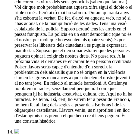
edulcoren les xifres dels seus genocidis (saben que fan mal).
Vol dir que molt probablement aquesta xifra sigui el doble o el
triple o més. Però això mai ho sabrem. Durant quaranta anys
s'ha esborrat la veritat. De fet, d'això va aquesta web, no sé si
t'has adonat, de la manipulació de les dades. Tens una visió
esbiaixada de la policia. Suposo perquè tens les arrels en el
passat franquista. La policia en un estat democràtic (que no és
el nostre, per molt que ho esventeu als quatre vents) és per
preservar les llibertats dels ciutadans i es puguin expressar i
manifestar. Suposo que et deu sonar estrany que les persones
puguem opinar i exigir els nostres drets. No passa res. A la
pròxima vida et demanes re-encarnar-te en persona civilitzada.
Potser llavors seràs capaç d'entendre d'on sorgeix la
problemàtica dels aldarulls que no té origen en la violència
sinó en les greus mancances a que sotmeteu el nostre jovent i
al no tant jove. En relació al miracle barceloní. A Catalunya
no obrem miracles, senzillament penquem. I com que
penquem hi ha industria, creativitat, cultura, etc. Aquí no hi ha
miracles. És feina. I sí, cert, ho varem fer a pesar de Franco i,
ho hem fet al llarg dels segles a pesar dels Borbons i de les
oligarquies castellanes. Llavors veniu, us n'aprofiteu i en lloc
d'estar agraïts ens preneu el que hem creat i ens pegueu. És
una constant històrica.