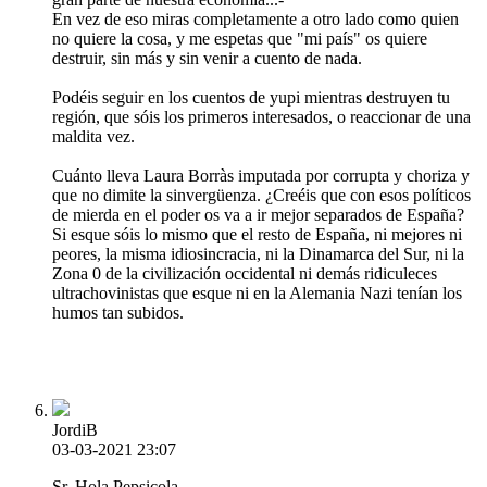
En vez de eso miras completamente a otro lado como quien
no quiere la cosa, y me espetas que "mi país" os quiere
destruir, sin más y sin venir a cuento de nada.
Podéis seguir en los cuentos de yupi mientras destruyen tu
región, que sóis los primeros interesados, o reaccionar de una
maldita vez.
Cuánto lleva Laura Borràs imputada por corrupta y choriza y
que no dimite la sinvergüenza. ¿Creéis que con esos políticos
de mierda en el poder os va a ir mejor separados de España?
Si esque sóis lo mismo que el resto de España, ni mejores ni
peores, la misma idiosincracia, ni la Dinamarca del Sur, ni la
Zona 0 de la civilización occidental ni demás ridiculeces
ultrachovinistas que esque ni en la Alemania Nazi tenían los
humos tan subidos.
JordiB
03-03-2021 23:07
Sr. Hola Pepsicola,