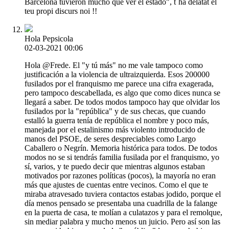
Barcelona tuvieron mucho que ver el estado", t´ha delatat el
teu propi discurs noi !!
Hola Pepsicola
02-03-2021 00:06
Hola @Frede. El "y tú más" no me vale tampoco como
justificación a la violencia de ultraizquierda. Esos 200000
fusilados por el franquismo me parece una cifra exagerada,
pero tampoco descabellada, es algo que como dices nunca se
llegará a saber. De todos modos tampoco hay que olvidar los
fusilados por la "república" y de sus checas, que cuando
estalló la guerra tenía de república el nombre y poco más,
manejada por el estalinismo más violento introducido de
manos del PSOE, de seres despreciables como Largo
Caballero o Negrín. Memoria histórica para todos. De todos
modos no se si tendrás familia fusilada por el franquismo, yo
sí, varios, y te puedo decir que mientras algunos estaban
motivados por razones políticas (pocos), la mayoría no eran
más que ajustes de cuentas entre vecinos. Como el que te
miraba atravesado tuviera contactos estabas jodido, porque el
día menos pensado se presentaba una cuadrilla de la falange
en la puerta de casa, te molían a culatazos y para el remolque,
sin mediar palabra y mucho menos un juicio. Pero así son las