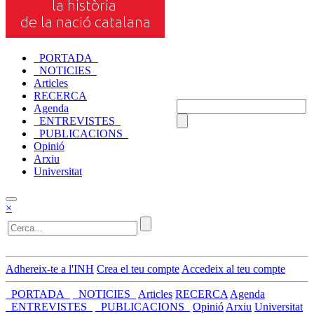
_PORTADA_
_NOTICIES_
Articles
RECERCA
Agenda
_ENTREVISTES_
_PUBLICACIONS_
Opinió
Arxiu
Universitat
×
Adhereix-te a l'INH
Crea el teu compte
Accedeix al teu compte
_PORTADA_
_NOTICIES_
Articles
RECERCA
Agenda
_ENTREVISTES_
_PUBLICACIONS_
Opinió
Arxiu
Universitat