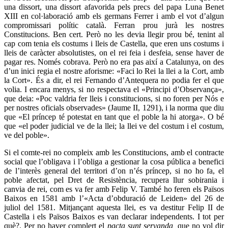
una dissort, una dissort afavorida pels precs del papa Luna Benet
XIII en col·laboració amb els germans Ferrer i amb el vot d’algun
compromissari polític català. Ferran prou jurà les nostres
Constitucions. Ben cert. Però no les devia llegir prou bé, tenint al
cap com tenia els costums i lleis de Castella, que eren uns costums i
lleis de caràcter absolutistes, on el rei feia i desfeia, sense haver de
pagar res. Només cobrava. Però no era pas així a Catalunya, on des
d’un inici regia el nostre aforisme: «Faci lo Rei la llei a la Cort, amb
la Cort». És a dir, el rei Fernando d’Antequera no podia fer el que
volia. I encara menys, si no respectava el «Principi d’Observança»,
que deia: «Poc valdria fer lleis i constitucions, si no foren per Nós e
per nostres oficials observades» (Jaume II, 1291), i la norma que diu
que «El príncep té potestat en tant que el poble la hi atorga». O bé
que «el poder judicial ve de la llei; la llei ve del costum i el costum,
ve del poble».
Si el comte-rei no compleix amb les Constitucions, amb el contracte
social que l’obligava i l’obliga a gestionar la cosa pública a benefici
de l’interès general del territori d’on n’és príncep, si no ho fa, el
poble afectat, pel Dret de Resistència, recupera llur sobirania i
canvia de rei, com es va fer amb Felip V. També ho feren els Països
Baixos en 1581 amb l’«Acta d’obduració de Leiden» del 26 de
juliol del 1581. Mitjançant aquesta llei, es va destitur Felip II de
Castella i els Països Baixos es van declarar independents. I tot per
què?. Per no haver complert el
pacta sunt servanda,
que no vol dir