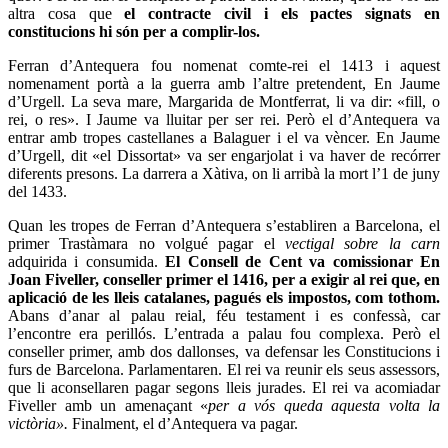
altra cosa que
el contracte civil i els pactes signats en
constitucions hi són per a complir-los.
Ferran d’Antequera fou nomenat comte-rei el 1413 i aquest
nomenament portà a la guerra amb l’altre pretendent, En Jaume
d’Urgell. La seva mare, Margarida de Montferrat, li va dir: «fill, o
rei, o res». I Jaume va lluitar per ser rei. Però el d’Antequera va
entrar amb tropes castellanes a Balaguer i el va vèncer. En Jaume
d’Urgell, dit «el Dissortat» va ser engarjolat i va haver de recórrer
diferents presons. La darrera a Xàtiva, on li arribà la mort l’1 de juny
del 1433.
Quan les tropes de Ferran d’Antequera s’establiren a Barcelona, el
primer Trastàmara no volgué pagar el
vectigal sobre la carn
adquirida i consumida.
El Consell de Cent va comissionar En
Joan Fiveller, conseller primer el 1416, per a exigir al rei que, en
aplicació de les lleis catalanes, pagués els impostos, com tothom.
Abans d’anar al palau reial, féu testament i es confessà, car
l’encontre era perillós. L’entrada a palau fou complexa. Però el
conseller primer, amb dos dallonses, va defensar les Constitucions i
furs de Barcelona. Parlamentaren. El rei va reunir els seus assessors,
que li aconsellaren pagar segons lleis jurades. El rei va acomiadar
Fiveller amb un amenaçant «
per a vós queda aquesta volta la
victòria».
Finalment, el d’Antequera va pagar.