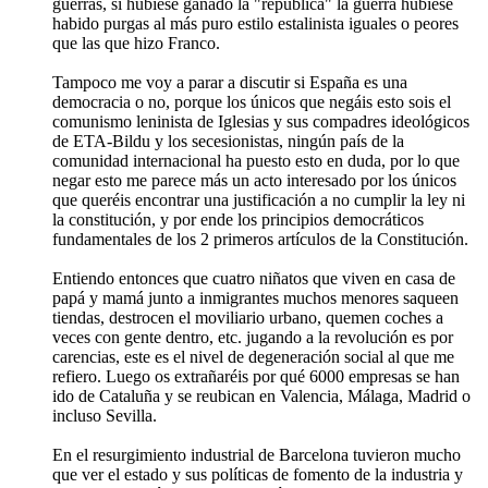
guerras, si hubiese ganado la "república" la guerra hubiese
habido purgas al más puro estilo estalinista iguales o peores
que las que hizo Franco.
Tampoco me voy a parar a discutir si España es una
democracia o no, porque los únicos que negáis esto sois el
comunismo leninista de Iglesias y sus compadres ideológicos
de ETA-Bildu y los secesionistas, ningún país de la
comunidad internacional ha puesto esto en duda, por lo que
negar esto me parece más un acto interesado por los únicos
que queréis encontrar una justificación a no cumplir la ley ni
la constitución, y por ende los principios democráticos
fundamentales de los 2 primeros artículos de la Constitución.
Entiendo entonces que cuatro niñatos que viven en casa de
papá y mamá junto a inmigrantes muchos menores saqueen
tiendas, destrocen el moviliario urbano, quemen coches a
veces con gente dentro, etc. jugando a la revolución es por
carencias, este es el nivel de degeneración social al que me
refiero. Luego os extrañaréis por qué 6000 empresas se han
ido de Cataluña y se reubican en Valencia, Málaga, Madrid o
incluso Sevilla.
En el resurgimiento industrial de Barcelona tuvieron mucho
que ver el estado y sus políticas de fomento de la industria y