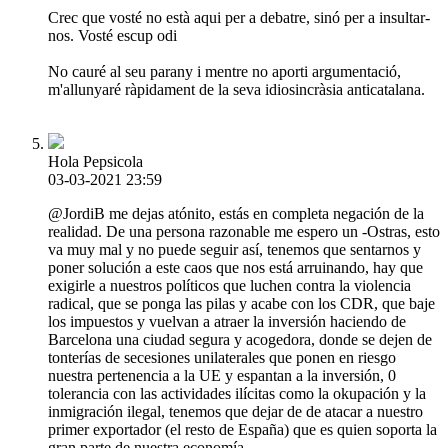
Crec que vosté no està aqui per a debatre, sinó per a insultar-
nos. Vosté escup odi
No cauré al seu parany i mentre no aporti argumentació,
m'allunyaré ràpidament de la seva idiosincràsia anticatalana.
Hola Pepsicola
03-03-2021 23:59
@JordiB me dejas atónito, estás en completa negación de la
realidad. De una persona razonable me espero un -Ostras, esto
va muy mal y no puede seguir así, tenemos que sentarnos y
poner solución a este caos que nos está arruinando, hay que
exigirle a nuestros políticos que luchen contra la violencia
radical, que se ponga las pilas y acabe con los CDR, que baje
los impuestos y vuelvan a atraer la inversión haciendo de
Barcelona una ciudad segura y acogedora, donde se dejen de
tonterías de secesiones unilaterales que ponen en riesgo
nuestra pertenencia a la UE y espantan a la inversión, 0
tolerancia con las actividades ilícitas como la okupación y la
inmigración ilegal, tenemos que dejar de de atacar a nuestro
primer exportador (el resto de España) que es quien soporta la
gran parte de nuestra economía...-