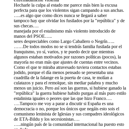
Hecharle la culpa al estado me parece más bien la excusa
perfecta para que los violentos sigan campando a sus anchas.
…..es algo que como dices nunca se llegará a saber
tampoco hay que olvidar los fusilados por la "república" y de
sus checas….
manejada por el estalinismo más violento introducido de
manos del PSOE…..
seres despreciables como Largo Caballero o Negrín…..
……De todos modos no se si tendrás familia fusilada por el
franquismo, yo sí, varios, y te puedo decir que mientras
algunos estaban motivados por razones políticas (pocos), la
mayoría no eran más que ajustes de cuentas entre vecinos.
Como el que te miraba atravesado tuviera contactos estabas
jodido, porque el día menos pensado se presentaba una
cuadrilla de la falange en la puerta de casa, te molían a
culatazos y para el remolque, sin mediar palabra y mucho
menos un juicio. Pero así son las guerras, si hubiese ganado la
"república" la guerra hubiese habido purgas al más puro estilo
estalinista iguales o peores que las que hizo Franco….
….Tampoco me voy a parar a discutir si España es una
democracia o no, porque los únicos que negáis esto sois el
comunismo leninista de Iglesias y sus compadres ideológicos
de ETA-Bildu y los secesionistas….
…..ningún país de la comunidad internacional ha puesto esto