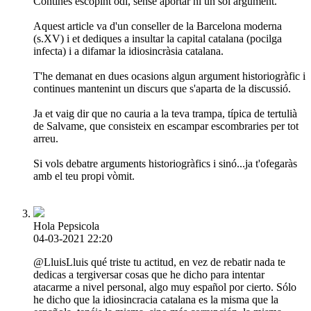
Contines escopint odi, sense aportar ni un sol argument.
Aquest article va d'un conseller de la Barcelona moderna
(s.XV) i et dediques a insultar la capital catalana (pocilga
infecta) i a difamar la idiosincràsia catalana.
T'he demanat en dues ocasions algun argument historiogràfic i
continues mantenint un discurs que s'aparta de la discussió.
Ja et vaig dir que no cauria a la teva trampa, típica de tertulià
de Salvame, que consisteix en escampar escombraries per tot
arreu.
Si vols debatre arguments historiogràfics i sinó...ja t'ofegaràs
amb el teu propi vòmit.
Hola Pepsicola
04-03-2021 22:20
@LluisLluis qué triste tu actitud, en vez de rebatir nada te
dedicas a tergiversar cosas que he dicho para intentar
atacarme a nivel personal, algo muy español por cierto. Sólo
he dicho que la idiosincracia catalana es la misma que la