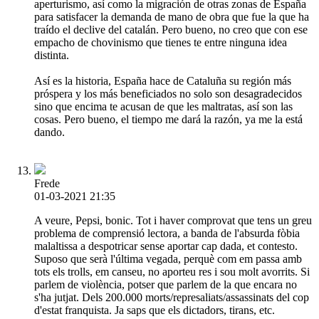
aperturismo, así como la migración de otras zonas de España
para satisfacer la demanda de mano de obra que fue la que ha
traído el declive del catalán. Pero bueno, no creo que con ese
empacho de chovinismo que tienes te entre ninguna idea
distinta.
Así es la historia, España hace de Cataluña su región más
próspera y los más beneficiados no solo son desagradecidos
sino que encima te acusan de que les maltratas, así son las
cosas. Pero bueno, el tiempo me dará la razón, ya me la está
dando.
Frede
01-03-2021 21:35
A veure, Pepsi, bonic. Tot i haver comprovat que tens un greu
problema de comprensió lectora, a banda de l'absurda fòbia
malaltissa a despotricar sense aportar cap dada, et contesto.
Suposo que serà l'última vegada, perquè com em passa amb
tots els trolls, em canseu, no aporteu res i sou molt avorrits. Si
parlem de violència, potser que parlem de la que encara no
s'ha jutjat. Dels 200.000 morts/represaliats/assassinats del cop
d'estat franquista. Ja saps que els dictadors, tirans, etc.