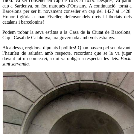
1406. Va ser conseller en cap de 1418 al 1419. Després, va partir
cap a Sardenya, on fou marquès d’Oristany. A continuació, tornà a
Barcelona per ser-hi novament conseller en cap del 1427 al 1428.
Honor i glòria a Joan Fiveller, defensor dels drets i llibertats dels
catalans i barcelonins!
Podem trobar la seva estàtua a la Casa de la Ciutat de Barcelona,
Cap i Casal de Catalunya, ara governada amb vots estranys.
Alcaldessa, regidors, diputats i polítics! Quan passeu pel seu davant,
l’hauríeu de saludar, amb respecte, recordant que se la va jugar
davant tot un comte-rei, a qui va obligar a respectar les lleis.
Pacta
sunt servanda.