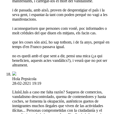
manifestants, i carregar-los el mort del vandalisme.
i de passada, amb això, proven de desprestigiar el país i la
seva gent, i espantar-la tant com poden perquè no vagi a les
manifestacions.
i aconsegueixen que persones com vostè, poc informades o
molt crèdules del que diuen els mitjans, els facin cas.
que les coses són així, ho sap tothom, i de fa anys, perquè en
temps d'en Franco passava igual.
no es quedi amb el que sent a dir, pensi una mica (¿a qui
beneficien, aquests actes vandàlics?), i veurà que no pot ser
altrament.
Hola Pepsicola
28-02-2021 19:19
LluísLluís a caso me falta razón? Saqueos de comercios,
vandalismo descontrolado, quema de contenedores y hasta
coches, se fomenta la okupación, auténticos guetos de
inmigrantes muchos ilegales que viven de las actividades
ilícitas... Personas comprometidas con la ciudadanía y el