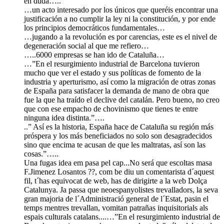
en duda…..
…un acto interesado por los únicos que queréis encontrar una
justificación a no cumplir la ley ni la constitución, y por ende
los principios democráticos fundamentales…
…jugando a la revolución es por carencias, este es el nivel de
degeneración social al que me refiero…
…..6000 empresas se han ido de Cataluña…
…”En el resurgimiento industrial de Barcelona tuvieron
mucho que ver el estado y sus políticas de fomento de la
industria y aperturismo, así como la migración de otras zonas
de España para satisfacer la demanda de mano de obra que
fue la que ha traído el declive del catalán. Pero bueno, no creo
que con ese empacho de chovinismo que tienes te entre
ninguna idea distinta.”….
..” Así es la historia, España hace de Cataluña su región más
próspera y los más beneficiados no solo son desagradecidos
sino que encima te acusan de que les maltratas, así son las
cosas.”…..
Una fugas idea em pasa pel cap...No será que escoltas masa
F.Jimenez Losantos ??, com be diu un comentarista d´aquest
fil, t´has equivocat de web, has de dirigirte a la web Dolça
Catalunya. Ja passa que neoespanyolistes trevalladors, la seva
gran majoria de l´Administració general de l´Estat, pasin el
temps mentres trevallan, vomitan patrañas inquisitorials als
espais culturals catalans....…”En el resurgimiento industrial de