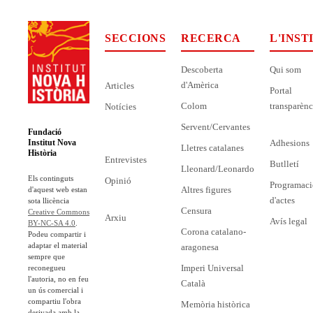
SECCIONS
RECERCA
L'INST
Descoberta
Qui som
d'Amèrica
Articles
Portal
Colom
transparènc
Notícies
Servent/Cervantes
Fundació
Adhesions
Institut Nova
Lletres catalanes
Història
Entrevistes
Butlletí
Lleonard/Leonardo
Els continguts
Opinió
Programaci
Altres figures
d'aquest web estan
d'actes
sota llicència
Censura
Creative Commons
Arxiu
Avís legal
BY-NC-SA 4.0
.
Corona catalano-
Podeu compartir i
adaptar el material
aragonesa
sempre que
Imperi Universal
reconegueu
l'autoria, no en feu
Català
un ús comercial i
compartiu l'obra
Memòria històrica
derivada amb la