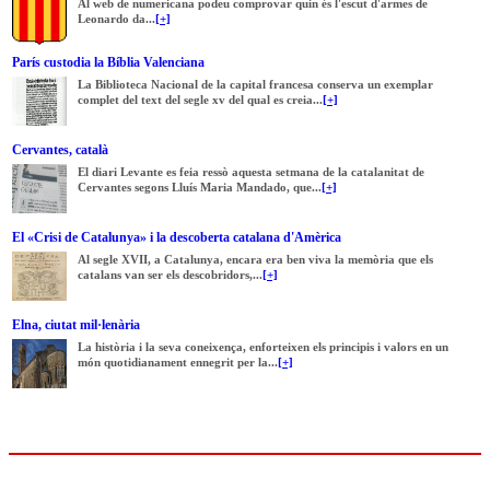
Al web de numericana podeu comprovar quin és l'escut d'armes de
Leonardo da...
[+]
París custodia la Bíblia Valenciana
La Biblioteca Nacional de la capital francesa conserva un exemplar
complet del text del segle xv del qual es creia...
[+]
Cervantes, català
El diari Levante es feia ressò aquesta setmana de la catalanitat de
Cervantes segons Lluís Maria Mandado, que...
[+]
El «Crisi de Catalunya» i la descoberta catalana d'Amèrica
Al segle XVII, a Catalunya, encara era ben viva la memòria que els
catalans van ser els descobridors,...
[+]
Elna, ciutat mil·lenària
La història i la seva coneixença, enforteixen els principis i valors en un
món quotidianament ennegrit per la...
[+]