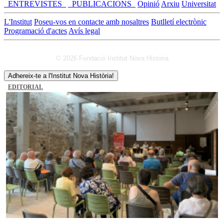
_ENTREVISTES_
_PUBLICACIONS_
Opinió
Arxiu
Universitat
L'Institut
Poseu-vos en contacte amb nosaltres
Butlletí electrònic
Programació d'actes
Avís legal
© 2026 Fundació Institut Nova Història
Adhereix-te a l'Institut Nova Història!
EDITORIAL