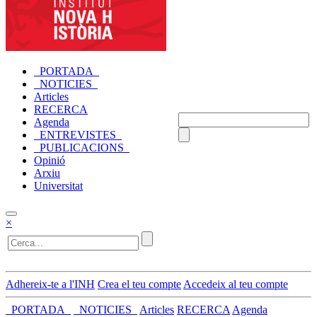
_PORTADA_
_NOTICIES_
Articles
RECERCA
Agenda
_ENTREVISTES_
_PUBLICACIONS_
Opinió
Arxiu
Universitat
×
Adhereix-te a l'INH
Crea el teu compte
Accedeix al teu compte
_PORTADA_
_NOTICIES_
Articles
RECERCA
Agenda