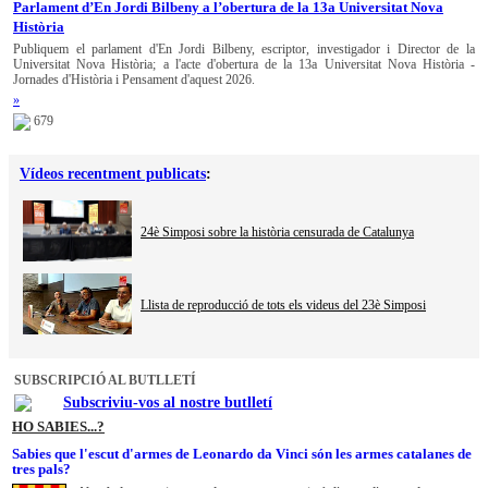
Parlament d’En Jordi Bilbeny a l’obertura de la 13a Universitat Nova
Història
Publiquem el parlament d'En Jordi Bilbeny, escriptor, investigador i Director de la
Universitat Nova Història; a l'acte d'obertura de la 13a Universitat Nova Història -
Jornades d'Història i Pensament d'aquest 2026.
»
679
Vídeos recentment publicats
:
24è Simposi sobre la història censurada de Catalunya
Llista de reproducció de tots els videus del 23è Simposi
SUBSCRIPCIÓ AL BUTLLETÍ
Subscriviu-vos al nostre butlletí
HO SABIES...?
Sabies que l'escut d'armes de Leonardo da Vinci són les armes catalanes de
tres pals?