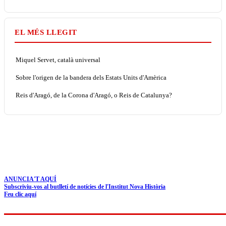
EL MÉS LLEGIT
Miquel Servet, català universal
Sobre l'origen de la bandera dels Estats Units d'Amèrica
Reis d'Aragó, de la Corona d'Aragó, o Reis de Catalunya?
ANUNCIA'T AQUÍ
Subscriviu-vos al butlletí de notícies de l'Institut Nova Història
Feu clic aquí