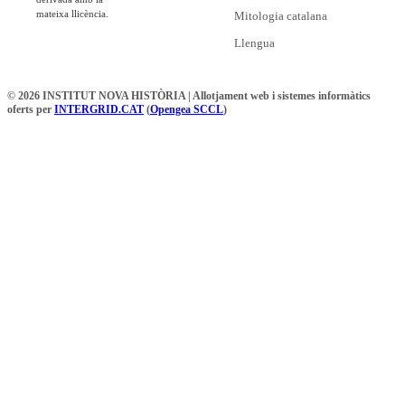
mateixa llicència.
Mitologia catalana
Llengua
© 2026 INSTITUT NOVA HISTÒRIA | Allotjament web i sistemes informàtics
oferts per
INTERGRID.CAT
(
Opengea SCCL
)