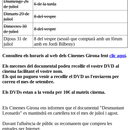
Diumenge 26
6 de la tarda
de juliol
Dimarts 29 de
8 del vespre
juliol
Dimecres 30
8 del vespre
de juliol
Dijous 31 de
8 del vespre
(sessió que comptarà amb un fòrum
juliol
amb en Jordi Bilbeny)
Consulteu els horaris al web dels Cinemes Girona fent
clic aquí
.
Els mecenes del documental podeu recollir el vostre DVD al
cinema facilitant el vostre nom.
Els qui no pugueu venir a recollir el DVD us l'enviarem per
correu el mes de setembre.
Els DVDs estan a la venda per 10€ al mateix cinema.
Els Cinemes Girona ens informen que el documental "Desmuntant
Leonardo" es mantindrà en cartellera tot el mes de juliol i agost.
Davant l'afluència de públic us recomanem que compreu les
entrades per Internet.