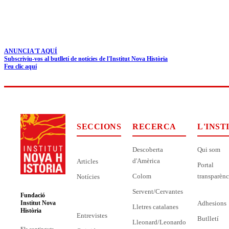
ANUNCIA'T AQUÍ
Subscriviu-vos al butlletí de notícies de l'Institut Nova Història
Feu clic aquí
SECCIONS
RECERCA
L'INST
Descoberta
Qui som
d'Amèrica
Articles
Portal
Colom
transparènc
Notícies
Servent/Cervantes
Fundació
Adhesions
Institut Nova
Lletres catalanes
Història
Entrevistes
Butlletí
Lleonard/Leonardo
Els continguts