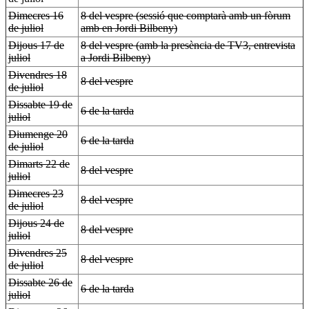
Dimecres 16
8 del vespre (sessió que comptarà amb un fòrum
de juliol
amb en Jordi Bilbeny)
Dijous 17 de
8 del vespre (amb la presència de TV3, entrevista
juliol
a Jordi Bilbeny)
Divendres 18
8 del vespre
de juliol
Dissabte 19 de
6 de la tarda
juliol
Diumenge 20
6 de la tarda
de juliol
Dimarts 22 de
8 del vespre
juliol
Dimecres 23
8 del vespre
de juliol
Dijous 24 de
8 del vespre
juliol
Divendres 25
8 del vespre
de juliol
Dissabte 26 de
6 de la tarda
juliol