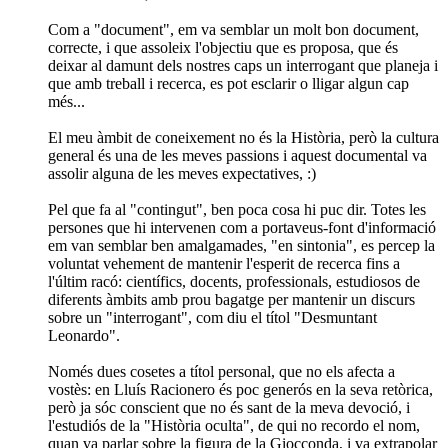
Com a "document", em va semblar un molt bon document,
correcte, i que assoleix l'objectiu que es proposa, que és
deixar al damunt dels nostres caps un interrogant que planeja i
que amb treball i recerca, es pot esclarir o lligar algun cap
més...
El meu àmbit de coneixement no és la Història, però la cultura
general és una de les meves passions i aquest documental va
assolir alguna de les meves expectatives, :)
Pel que fa al "contingut", ben poca cosa hi puc dir. Totes les
persones que hi intervenen com a portaveus-font d'informació
em van semblar ben amalgamades, "en sintonia", es percep la
voluntat vehement de mantenir l'esperit de recerca fins a
l'últim racó: científics, docents, professionals, estudiosos de
diferents àmbits amb prou bagatge per mantenir un discurs
sobre un "interrogant", com diu el títol "Desmuntant
Leonardo".
Només dues cosetes a títol personal, que no els afecta a
vostès: en Lluís Racionero és poc generós en la seva retòrica,
però ja sóc conscient que no és sant de la meva devoció, i
l'estudiós de la "Història oculta", de qui no recordo el nom,
quan va parlar sobre la figura de la Giocconda, i va extrapolar