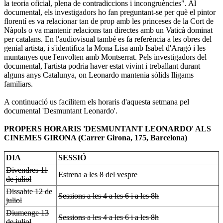
la teoria oficial, plena de contradiccions i incongruències". Al
documental, els investigadors ho fan preguntant-se per què el pintor
florentí es va relacionar tan de prop amb les princeses de la Cort de
Nàpols o va mantenir relacions tan directes amb un Vaticà dominat
per catalans. En l'audiovisual també es fa referència a les obres del
genial artista, i s'identifica la Mona Lisa amb Isabel d'Aragó i les
muntanyes que l'envolten amb Montserrat. Pels investigadors del
documental, l'artista podria haver estat vivint i treballant durant
alguns anys Catalunya, on Leonardo mantenia sòlids lligams
familiars.
A continuació us facilitem els horaris d'aquesta setmana pel
documental 'Desmuntant Leonardo'.
PROPERS HORARIS 'DESMUNTANT LEONARDO' ALS
CINEMES GIRONA (Carrer Girona, 175, Barcelona)
DIA
SESSIÓ
Divendres 11
Estrena a les 8 del vespre
de juliol
Dissabte 12 de
Sessions a les 4 a les 6 i a les 8h
juliol
Diumenge 13
Sessions a les 4 a les 6 i a les 8h
de juliol