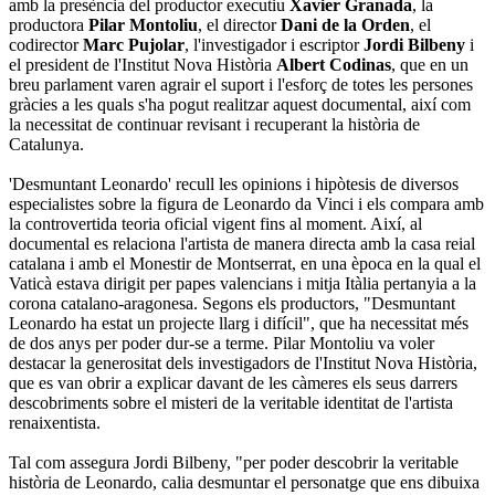
amb la presència del productor executiu
Xavier Granada
, la
productora
Pilar Montoliu
, el director
Dani de la Orden
, el
codirector
Marc Pujolar
, l'investigador i escriptor
Jordi Bilbeny
i
el president de l'Institut Nova Història
Albert Codinas
, que en un
breu parlament varen agrair el suport i l'esforç de totes les persones
gràcies a les quals s'ha pogut realitzar aquest documental, així com
la necessitat de continuar revisant i recuperant la història de
Catalunya.
'Desmuntant Leonardo' recull les opinions i hipòtesis de diversos
especialistes sobre la figura de Leonardo da Vinci i els compara amb
la controvertida teoria oficial vigent fins al moment. Així, al
documental es relaciona l'artista de manera directa amb la casa reial
catalana i amb el Monestir de Montserrat, en una època en la qual el
Vaticà estava dirigit per papes valencians i mitja Itàlia pertanyia a la
corona catalano-aragonesa. Segons els productors, "Desmuntant
Leonardo ha estat un projecte llarg i difícil", que ha necessitat més
de dos anys per poder dur-se a terme. Pilar Montoliu va voler
destacar la generositat dels investigadors de l'Institut Nova Història,
que es van obrir a explicar davant de les càmeres els seus darrers
descobriments sobre el misteri de la veritable identitat de l'artista
renaixentista.
Tal com assegura Jordi Bilbeny, "per poder descobrir la veritable
història de Leonardo, calia desmuntar el personatge que ens dibuixa