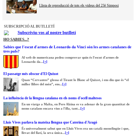
Llista de reproducció de tots els videus del 23è Simposi
SUBSCRIPCIÓ AL BUTLLETÍ
Subscriviu-vos al nostre butlletí
HO SABIES...?
Sabies que l'escut d'armes de Leonardo da Vinci són les armes catalanes de
tres pals?
Al web de numericana podeu comprovar quin és l'escut d'armes de
Leonardo da...
[+]
El passatge més obscur d'El Quixot
Quan “Cervantes” glossa el Tirant lo Blanc al Quixot, i ens diu que és “el
millor llibre del món”, ens...
[+]
La influència de la llengua catalana en els noms d'ocell maltesos
En un viatge a Malta, en Pere Alzina es va adonar de la gran quantitat de
noms catalans encara vius a l'illa, tant...
[+]
Lluís Vives parlava la mateixa llengua que Caterina d'Aragó
És universalment sabut que en Lluís Vives era un català monolingüe i que,
llevat del llatí, la seva única...
[+]