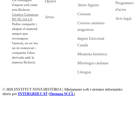
Opinió
Programaci
Altres figures
d'aquest web estan
d'actes
sota llicència
Censura
Creative Commons
Arxiu
Avís legal
BY-NC-SA 4.0
.
Corona catalano-
Podeu compartir i
adaptar el material
aragonesa
sempre que
Imperi Universal
reconegueu
l'autoria, no en feu
Català
un ús comercial i
compartiu l'obra
Memòria històrica
derivada amb la
mateixa llicència.
Mitologia catalana
Llengua
© 2026 INSTITUT NOVA HISTÒRIA | Allotjament web i sistemes informàtics
oferts per
INTERGRID.CAT
(
Opengea SCCL
)