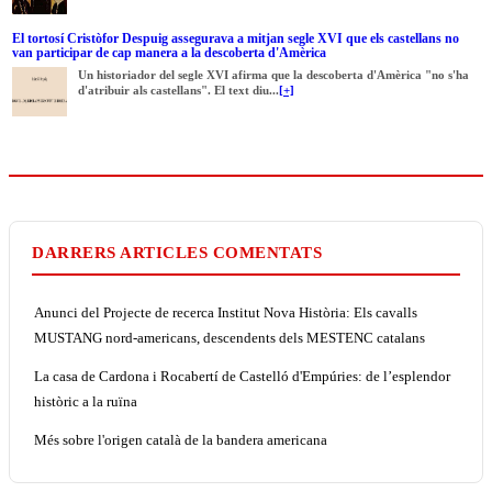
El tortosí Cristòfor Despuig assegurava a mitjan segle XVI que els castellans no
van participar de cap manera a la descoberta d'Amèrica
Un historiador del segle XVI afirma que la descoberta d'Amèrica "no s'ha
d'atribuir als castellans". El text diu...
[+]
DARRERS ARTICLES COMENTATS
Anunci del Projecte de recerca Institut Nova Història: Els cavalls
MUSTANG nord-americans, descendents dels MESTENC catalans
La casa de Cardona i Rocabertí de Castelló d'Empúries: de l’esplendor
històric a la ruïna
Més sobre l'origen català de la bandera americana