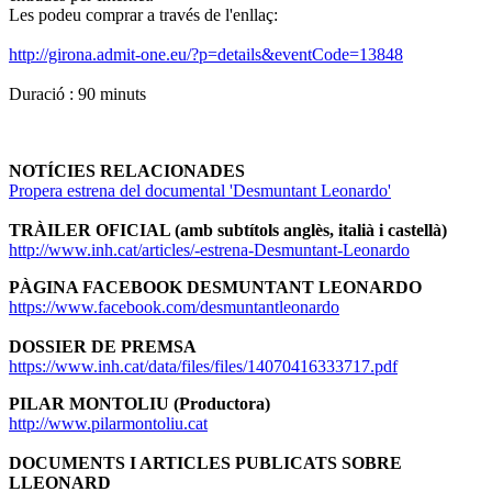
Les podeu comprar a través de l'enllaç:
http://girona.admit-one.eu/?p=details&eventCode=13848
Duració : 90 minuts
NOTÍCIES RELACIONADES
Propera estrena del documental 'Desmuntant Leonardo'
TRÀILER OFICIAL (amb subtítols anglès, italià i castellà)
http://www.inh.cat/articles/-estrena-Desmuntant-Leonardo
PÀGINA FACEBOOK DESMUNTANT LEONARDO
https://www.facebook.com/desmuntantleonardo
DOSSIER DE PREMSA
https://www.inh.cat/data/files/files/14070416333717.pdf
PILAR MONTOLIU (Productora)
http://www.pilarmontoliu.cat
DOCUMENTS I ARTICLES PUBLICATS SOBRE
LLEONARD