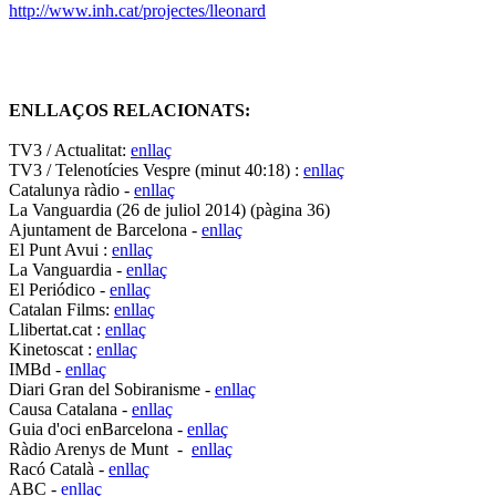
http://www.inh.cat/projectes/lleonard
ENLLAÇOS RELACIONATS:
TV3 / Actualitat:
enllaç
TV3 / Telenotícies Vespre (minut 40:18) :
enllaç
Catalunya ràdio -
enllaç
La Vanguardia (26 de juliol 2014) (pàgina 36)
Ajuntament de Barcelona -
enllaç
El Punt Avui :
enllaç
La Vanguardia -
enllaç
El Periódico -
enllaç
Catalan Films:
enllaç
Llibertat.cat :
enllaç
Kinetoscat :
enllaç
IMBd -
enllaç
Diari Gran del Sobiranisme -
enllaç
Causa Catalana -
enllaç
Guia d'oci enBarcelona -
enllaç
Ràdio Arenys de Munt -
enllaç
Racó Català -
enllaç
ABC -
enllaç