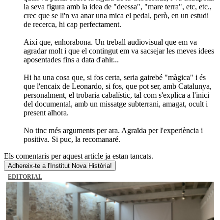
la seva figura amb la idea de "deessa", "mare terra", etc, etc.,
crec que se li'n va anar una mica el pedal, però, en un estudi
de recerca, hi cap perfectament.
Així que, enhorabona. Un treball audiovisual que em va
agradar molt i que el contingut em va sacsejar les meves idees
aposentades fins a data d'ahir...
Hi ha una cosa que, si fos certa, seria gairebé "màgica" i és
que l'encaix de Leonardo, si fos, que pot ser, amb Catalunya,
personalment, el trobaria cabalístic, tal com s'explica a l'inici
del documental, amb un missatge subterrani, amagat, ocult i
present alhora.
No tinc més arguments per ara. Agraïda per l'experiència i
positiva. Si puc, la recomanaré.
Els comentaris per aquest article ja estan tancats.
Adhereix-te a l'Institut Nova Història!
EDITORIAL