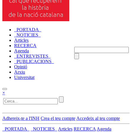
_PORTADA_
_NOTICIES_
Articles
RECERCA
Agenda
_ENTREVISTES_
_PUBLICACIONS_
Opinió
Arxiu
Universitat
×
Adhereix-te a l'INH
Crea el teu compte
Accedeix al teu compte
_PORTADA_
_NOTICIES_
Articles
RECERCA
Agenda