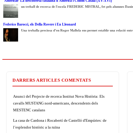
'Americae' La descoberta catalana d'Amèrica i Colom Català (XV-XVI)
un treball de recerca de l'escola FREDERIC MISTRAL, fet pels alumnes Daniel
Federico Barocci, els Della Rovere i En Lleonard
Una troballa preciosa d’en Roger Mallola ens permet establir una relació entre
DARRERS ARTICLES COMENTATS
Anunci del Projecte de recerca Institut Nova Història: Els
cavalls MUSTANG nord-americans, descendents dels
MESTENC catalans
La casa de Cardona i Rocabertí de Castelló d'Empúries: de
l’esplendor històric a la ruïna