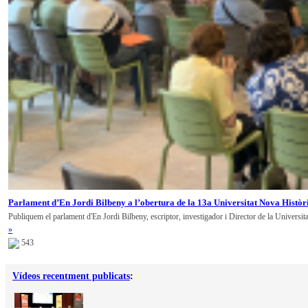
Parlament d’En Jordi Bilbeny a l’obertura de la 13a Universitat Nova Històr
Publiquem el parlament d'En Jordi Bilbeny, escriptor, investigador i Director de la Universit
»
543
Vídeos recentment publicats
: