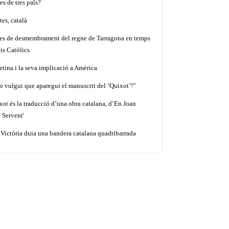
es de tres pals?
es, català
tes de desmembrament del regne de Tarragona en temps
is Catòlics
etina i la seva implicació a Amèrica
o vulgui que aparegui el manuscrit del ‘Quixot’!”
xot és la traducció d’una obra catalana, d’En Joan
 Servent'
 Victòria duia una bandera catalana quadribarrada