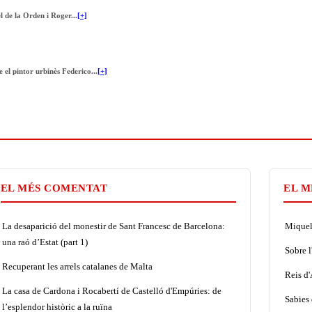
 de la Orden i Roger...
[+]
 el pintor urbinès Federico...
[+]
EL MÉS COMENTAT
EL M
La desaparició del monestir de Sant Francesc de Barcelona:
Miquel 
una raó d’Estat (part 1)
Sobre l
Recuperant les arrels catalanes de Malta
Reis d
La casa de Cardona i Rocabertí de Castelló d'Empúries: de
Sabies 
l’esplendor històric a la ruïna