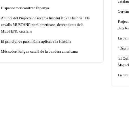
catalan
Hispanoamericanitzar Espanya
Cervant
Anunci del Projecte de recerca Institut Nova Història: Els
Projec
cavalls MUSTANG nord-americans, descendents dels
dels Re
MESTENC catalans
La barr
El principi de parsimònia aplicat a la Història
“Déu n
Més sobre l'origen català de la bandera americana
'El Qui
Miquel
La nau