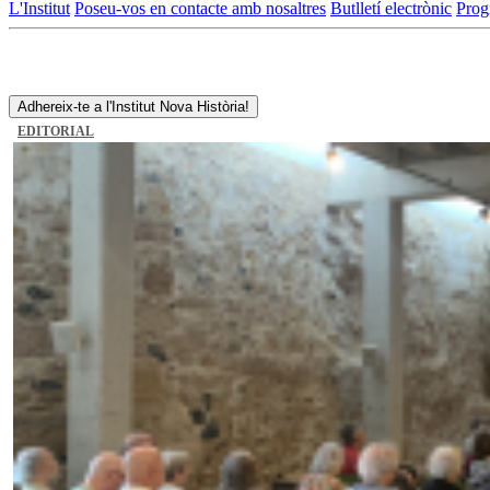
L'Institut
Poseu-vos en contacte amb nosaltres
Butlletí electrònic
Prog
Adhereix-te a l'Institut Nova Història!
EDITORIAL