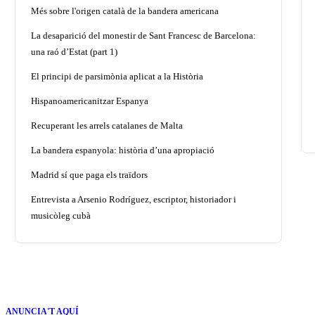
Més sobre l'origen català de la bandera americana
La desaparició del monestir de Sant Francesc de Barcelona:
una raó d’Estat (part 1)
El principi de parsimònia aplicat a la Història
Hispanoamericanitzar Espanya
Recuperant les arrels catalanes de Malta
La bandera espanyola: història d’una apropiació
Madrid sí que paga els traïdors
Entrevista a Arsenio Rodríguez, escriptor, historiador i
musicòleg cubà
ANUNCIA'T AQUÍ