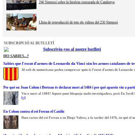
24è Simposi sobre la història censurada de Catalunya
Llista de reproducció de tots els videus del 23è Simposi
SUBSCRIPCIÓ AL BUTLLETÍ
Subscriviu-vos al nostre butlletí
HO SABIES...?
Sabies que l'escut d'armes de Leonardo da Vinci són les armes catalanes de tr
Al web de numericana podeu comprovar quin és l'escut d'armes de Leonardo d
Per què en Joan Colom i Bertran és declarat mort al 1484 i per què apareix viu a parti
Viu o mort al 1484? Aquest punt bloqueja molts investigadors, però En Jordi Bi
[+]
En Colom contra el rei Ferran el Catòlic
Dues cartes del rei Ferran a en Diego Valera, a la tardor del 1476, en què el 