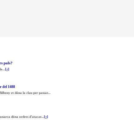
es pals?
a...
[+]
r del 1488
lbeny et dóna la clau per passar...
monarca dóna ordres d'atacar...
[+]