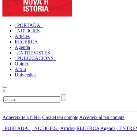
_PORTADA_
_NOTICIES_
Articles
RECERCA
Agenda
_ENTREVISTES_
_PUBLICACIONS_
Opinió
Arxiu
Universitat
×
Adhereix-te a l'INH
Crea el teu compte
Accedeix al teu compte
_PORTADA_
_NOTICIES_
Articles
RECERCA
Agenda
_ENTRE