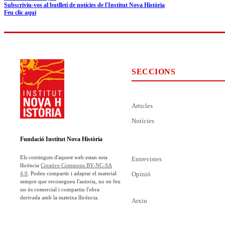
Subscriviu-vos al butlletí de notícies de l'Institut Nova Història
Feu clic aquí
SECCIONS
Articles
Notícies
Fundació Institut Nova Història
Els continguts d'aquest web estan sota
Entrevistes
llicència
Creative Commons BY-NC-SA
Opinió
4.0
. Podeu compartir i adaptar el material
sempre que reconegueu l'autoria, no en feu
un ús comercial i compartiu l'obra
derivada amb la mateixa llicència.
Arxiu