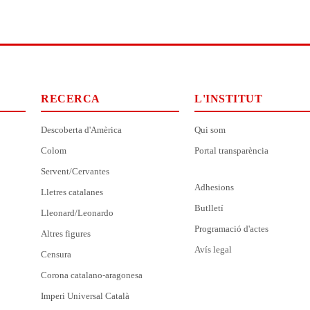
RECERCA
L'INSTITUT
Descoberta d'Amèrica
Qui som
Colom
Portal transparència
Servent/Cervantes
Adhesions
Lletres catalanes
Butlletí
Lleonard/Leonardo
Programació d'actes
Altres figures
Avís legal
Censura
Corona catalano-aragonesa
Imperi Universal Català