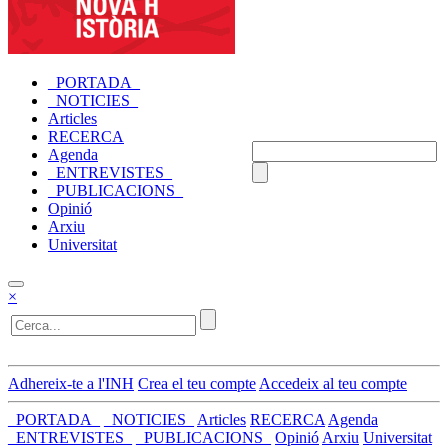
_PORTADA_
_NOTICIES_
Articles
RECERCA
Agenda
_ENTREVISTES_
_PUBLICACIONS_
Opinió
Arxiu
Universitat
×
Adhereix-te a l'INH
Crea el teu compte
Accedeix al teu compte
_PORTADA_
_NOTICIES_
Articles
RECERCA
Agenda
_ENTREVISTES_
_PUBLICACIONS_
Opinió
Arxiu
Universitat