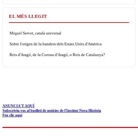
EL MÉS LLEGIT
Miquel Servet, català universal
Sobre l'origen de la bandera dels Estats Units d'Amèrica
Reis d'Aragó, de la Corona d'Aragó, o Reis de Catalunya?
ANUNCIA'T AQUÍ
Subscriviu-vos al butlletí de notícies de l'Institut Nova Història
Feu clic aquí