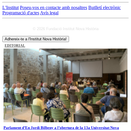
L'Institut
Poseu-vos en contacte amb nosaltres
Butlletí electrònic
Programació d'actes
Avís legal
© 2026 Fundació Institut Nova Història
Adhereix-te a l'Institut Nova Història!
EDITORIAL
Parlament d’En Jordi Bilbeny a l’obertura de la 13a Universitat Nova