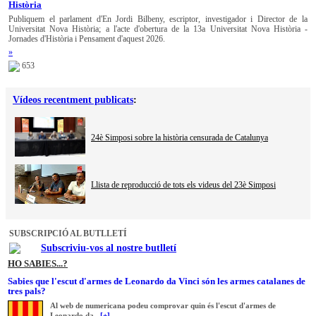
Història
Publiquem el parlament d'En Jordi Bilbeny, escriptor, investigador i Director de la
Universitat Nova Història; a l'acte d'obertura de la 13a Universitat Nova Història -
Jornades d'Història i Pensament d'aquest 2026.
»
653
Vídeos recentment publicats
:
24è Simposi sobre la història censurada de Catalunya
Llista de reproducció de tots els videus del 23è Simposi
SUBSCRIPCIÓ AL BUTLLETÍ
Subscriviu-vos al nostre butlletí
HO SABIES...?
Sabies que l'escut d'armes de Leonardo da Vinci són les armes catalanes de
tres pals?
Al web de numericana podeu comprovar quin és l'escut d'armes de
Leonardo da...
[+]