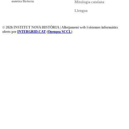
mateixa llicència.
Mitologia catalana
Llengua
© 2026 INSTITUT NOVA HISTÒRIA | Allotjament web i sistemes informàtics
oferts per
INTERGRID.CAT
(
Opengea SCCL
)