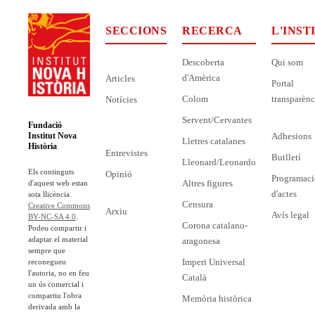
SECCIONS
RECERCA
L'INST
Descoberta
Qui som
d'Amèrica
Articles
Portal
Colom
transparènc
Notícies
Servent/Cervantes
Fundació
Adhesions
Institut Nova
Lletres catalanes
Història
Entrevistes
Butlletí
Lleonard/Leonardo
Els continguts
Opinió
Programaci
Altres figures
d'aquest web estan
d'actes
sota llicència
Censura
Creative Commons
Arxiu
Avís legal
BY-NC-SA 4.0
.
Corona catalano-
Podeu compartir i
adaptar el material
aragonesa
sempre que
Imperi Universal
reconegueu
l'autoria, no en feu
Català
un ús comercial i
compartiu l'obra
Memòria històrica
derivada amb la