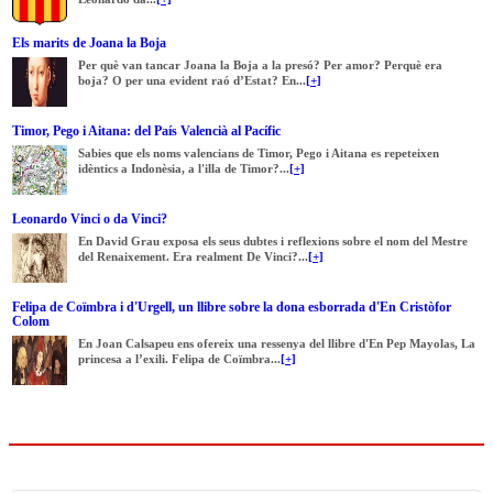
Els marits de Joana la Boja
Per què van tancar Joana la Boja a la presó? Per amor? Perquè era
boja? O per una evident raó d’Estat? En...
[+]
Timor, Pego i Aitana: del País Valencià al Pacífic
Sabies que els noms valencians de Timor, Pego i Aitana es repeteixen
idèntics a Indonèsia, a l'illa de Timor?...
[+]
Leonardo Vinci o da Vinci?
En David Grau exposa els seus dubtes i reflexions sobre el nom del Mestre
del Renaixement. Era realment De Vinci?...
[+]
Felipa de Coïmbra i d'Urgell, un llibre sobre la dona esborrada d'En Cristòfor
Colom
En Joan Calsapeu ens ofereix una ressenya del llibre d'En Pep Mayolas, La
princesa a l’exili. Felipa de Coïmbra...
[+]