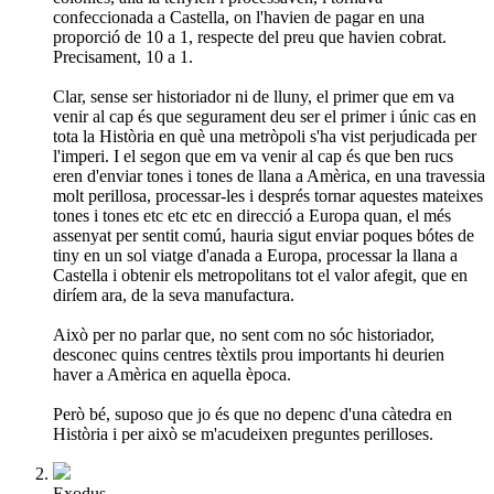
confeccionada a Castella, on l'havien de pagar en una
proporció de 10 a 1, respecte del preu que havien cobrat.
Precisament, 10 a 1.
Clar, sense ser historiador ni de lluny, el primer que em va
venir al cap és que segurament deu ser el primer i únic cas en
tota la Història en què una metròpoli s'ha vist perjudicada per
l'imperi. I el segon que em va venir al cap és que ben rucs
eren d'enviar tones i tones de llana a Amèrica, en una travessia
molt perillosa, processar-les i després tornar aquestes mateixes
tones i tones etc etc etc en direcció a Europa quan, el més
assenyat per sentit comú, hauria sigut enviar poques bótes de
tiny en un sol viatge d'anada a Europa, processar la llana a
Castella i obtenir els metropolitans tot el valor afegit, que en
diríem ara, de la seva manufactura.
Això per no parlar que, no sent com no sóc historiador,
desconec quins centres tèxtils prou importants hi deurien
haver a Amèrica en aquella època.
Però bé, suposo que jo és que no depenc d'una càtedra en
Història i per això se m'acudeixen preguntes perilloses.
Exodus