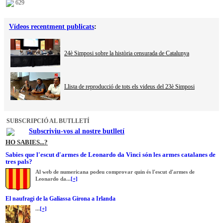
629
Vídeos recentment publicats
:
24è Simposi sobre la història censurada de Catalunya
Llista de reproducció de tots els videus del 23è Simposi
SUBSCRIPCIÓ AL BUTLLETÍ
Subscriviu-vos al nostre butlletí
HO SABIES...?
Sabies que l'escut d'armes de Leonardo da Vinci són les armes catalanes de
tres pals?
Al web de numericana podeu comprovar quin és l'escut d'armes de
Leonardo da...
[+]
El naufragi de la Galiassa Girona a Irlanda
...
[+]