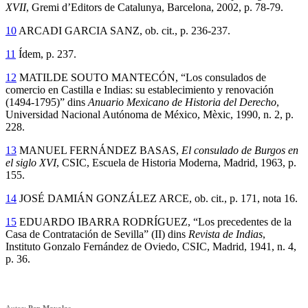
XVII
, Gremi d’Editors de Catalunya, Barcelona, 2002, p. 78-79.
10
ARCADI GARCIA SANZ, ob. cit., p. 236-237.
11
Ídem, p. 237.
12
MATILDE SOUTO MANTECÓN, “Los consulados de
comercio en Castilla e Indias: su establecimiento y renovación
(1494-1795)” dins
Anuario Mexicano de Historia del Derecho
,
Universidad Nacional Autónoma de México, Mèxic, 1990, n. 2, p.
228.
13
MANUEL FERNÁNDEZ BASAS,
El consulado de Burgos en
el siglo XVI
, CSIC, Escuela de Historia Moderna, Madrid, 1963, p.
155.
14
JOSÉ DAMIÁN GONZÁLEZ ARCE, ob. cit., p. 171, nota 16.
15
EDUARDO IBARRA RODRÍGUEZ, “Los precedentes de la
Casa de Contratación de Sevilla” (II) dins
Revista de Indias
,
Instituto Gonzalo Fernández de Oviedo, CSIC, Madrid, 1941, n. 4,
p. 36.
Autor:
Pep Mayolas