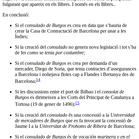
fulgurant que apareix en els llibres. I només en els llibres..
En conclusió:
Si el
consulado de Burgos
es crea en data que s’hauria de
crear la Casa de Contractació de Barcelona per anar a les
Índies;
Si la creació del
consulado
no genera nova legislació i tot s’ha
de fer
como se tenia por costumbre;
Si el
consulado de Burgos
es crea per demanda d’un
mercader, Diego de Soria, que tenia contractes d’assegurances
a Barcelona i noliejava flotes cap a Flandes i Bretanya des de
14
Barcelona;
Si les discussions entre el port de Bilbao i el
consolat de
Burgos
es dirimeixen a les Corts del Principat de Catalunya a
15
Tortosa (19 de gener de 1496);
Si la creació del
consulado
és una concessió a la
Universidad
de mercaderes de Burgos
que es fa invocant la concessió de
Jaume I a la
Universitat de Prohoms de Ribera
de Barcelona;
Si el
consulado de Burgos
és de
vocación marinera y en el