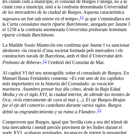
les ciutats com a municipis, el consolat de Burgos s’atorgà, no a la
ciutat com a municipi, sinó a la confraria denominada
Universidad
de los mercaderes de la ciudad de Burgos
. Aquesta característica
11
suposava un fort salt enrere en el temps»,
ja que s’emmirallava en
la
Carta consulatus maris riparie Barchinone
, atorgada per Jaume I
el 1258 a la confraria anomenada
Universitas proborum hominum
riparie civitatis Barchinone
.
La Matilde Souto Mantecón ens confirma que Jaume I va sancionar
aleshores «la creació d’una societat formada pels mercaders i els
constructors navals de Barcelona, amb el títol d’
Universitat dels
12
Prohoms de Ribera
»,
l’embrió del Consolat de Mar.
Al capítol VI del seu monogràfic sobre el
consulado de Burgos
, En
Manuel Basas Fernández comenta: «
Es este uno de los capítulos
más importantes en la historia del Consulado: su vocación
marinera. Asombra pensar hoy día cómo, desde la Baja Edad
Media y en el siglo XVI, la ciudad interior, de allende los montes de
Oca, vivía enteramente de cara al mar (...). El eje Burgos-Brujas
fue el eje del comercio castellano durante varios siglos. Burgos
13
debió su engrandecimiento y su ruina a Flandes
».
Comprovem que Burgos, igual que Sevilla com a seu del trànsit de
tota mercaderia i metall preciós provinent de les Índies durant el
segle XVI, acabaran arruïnades, incapaces de retenir la prosperitat