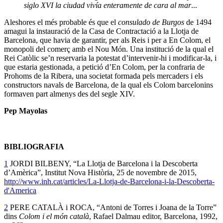
siglo XVI la ciudad vivía enteramente de cara al mar
...
Aleshores el més probable és que el
consulado de Burgos
de 1494
amagui la instauració de la Casa de Contractació a la Llotja de
Barcelona, que havia de garantir, per als Reis i per a En Colom, el
monopoli del comerç amb el Nou Món. Una institució de la qual el
Rei Catòlic se’n reservaria la potestat d’intervenir-hi i modificar-la, i
que estaria gestionada, a petició d’En Colom, per la confraria de
Prohoms de la Ribera, una societat formada pels mercaders i els
constructors navals de Barcelona, de la qual els Colom barcelonins
formaven part almenys des del segle XIV.
Pep Mayolas
BIBLIOGRAFIA
1
JORDI BILBENY, “La Llotja de Barcelona i la Descoberta
d’Amèrica”, Institut Nova Història, 25 de novembre de 2015,
http://www.inh.cat/articles/La-Llotja-de-Barcelona-i-la-Descoberta-
d'America
2
PERE CATALÀ i ROCA, “Antoni de Torres i Joana de la Torre”
dins
Colom i el món català
, Rafael Dalmau editor, Barcelona, 1992,