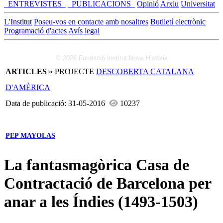
_ENTREVISTES_
_PUBLICACIONS_
Opinió
Arxiu
Universitat
L'Institut
Poseu-vos en contacte amb nosaltres
Butlletí electrònic
Programació d'actes
Avís legal
© 2026 Fundació Institut Nova Història
ARTICLES
» PROJECTE
DESCOBERTA CATALANA
D'AMÈRICA
Data de publicació: 31-05-2016
10237
PEP MAYOLAS
La fantasmagòrica Casa de
Contractació de Barcelona per
anar a les Índies (1493-1503)