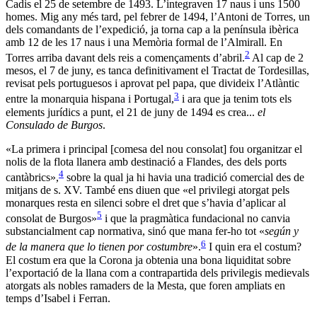
Cadis el 25 de setembre de 1493. L’integraven 17 naus i uns 1500
homes. Mig any més tard, pel febrer de 1494, l’Antoni de Torres, un
dels comandants de l’expedició, ja torna cap a la península ibèrica
amb 12 de les 17 naus i una Memòria formal de l’Almirall. En
2
Torres arriba davant dels reis a començaments d’abril.
Al cap de 2
mesos, el 7 de juny, es tanca definitivament el Tractat de Tordesillas,
revisat pels portuguesos i aprovat pel papa, que divideix l’Atlàntic
3
entre la monarquia hispana i Portugal,
i ara que ja tenim tots els
elements jurídics a punt, el 21 de juny de 1494 es crea...
el
Consulado de Burgos
.
«La primera i principal [comesa del nou consolat] fou organitzar el
nolis de la flota llanera amb destinació a Flandes, des dels ports
4
cantàbrics»,
sobre la qual ja hi havia una tradició comercial des de
mitjans de s. XV. També ens diuen que «el privilegi atorgat pels
monarques resta en silenci sobre el dret que s’havia d’aplicar al
5
consolat de Burgos»
i que la pragmàtica fundacional no canvia
substancialment cap normativa, sinó que mana fer-ho tot «
según y
6
de la manera que lo tienen por costumbre
».
I quin era el costum?
El costum era que la Corona ja obtenia una bona liquiditat sobre
l’exportació de la llana com a contrapartida dels privilegis medievals
atorgats als nobles ramaders de la Mesta, que foren ampliats en
temps d’Isabel i Ferran.