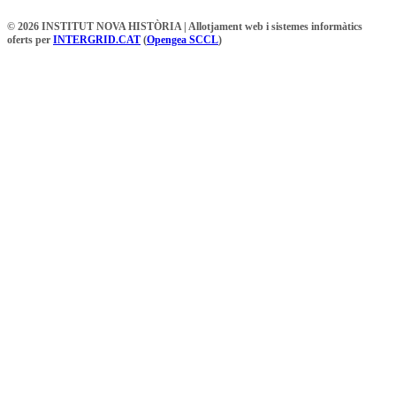
© 2026 INSTITUT NOVA HISTÒRIA | Allotjament web i sistemes informàtics
oferts per
INTERGRID.CAT
(
Opengea SCCL
)