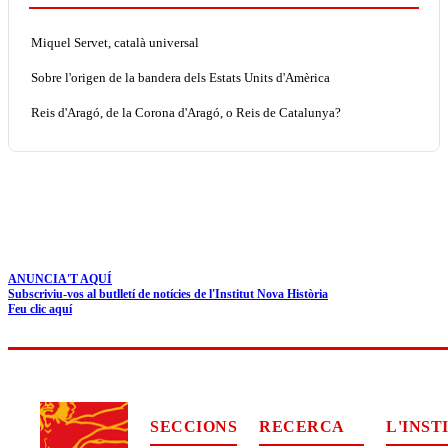
Miquel Servet, català universal
Sobre l'origen de la bandera dels Estats Units d'Amèrica
Reis d'Aragó, de la Corona d'Aragó, o Reis de Catalunya?
ANUNCIA'T AQUÍ
Subscriviu-vos al butlletí de notícies de l'Institut Nova Història
Feu clic aquí
SECCIONS
RECERCA
L'INST