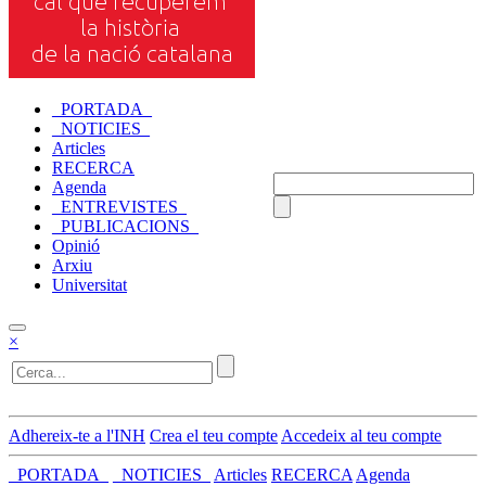
_PORTADA_
_NOTICIES_
Articles
RECERCA
Agenda
_ENTREVISTES_
_PUBLICACIONS_
Opinió
Arxiu
Universitat
×
Adhereix-te a l'INH
Crea el teu compte
Accedeix al teu compte
_PORTADA_
_NOTICIES_
Articles
RECERCA
Agenda