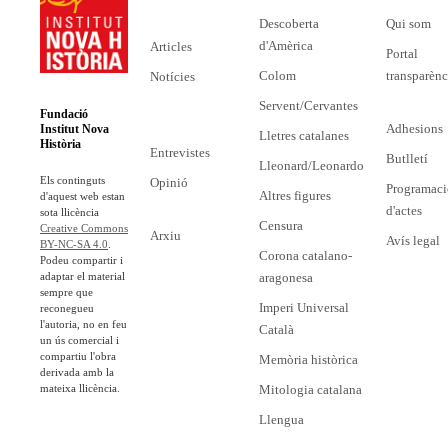
Descoberta
Qui som
d'Amèrica
Articles
Portal
Colom
transparènc
Notícies
Servent/Cervantes
Fundació
Adhesions
Institut Nova
Lletres catalanes
Història
Entrevistes
Butlletí
Lleonard/Leonardo
Els continguts
Opinió
Programaci
Altres figures
d'aquest web estan
d'actes
sota llicència
Censura
Creative Commons
Arxiu
Avís legal
BY-NC-SA 4.0
.
Corona catalano-
Podeu compartir i
adaptar el material
aragonesa
sempre que
Imperi Universal
reconegueu
l'autoria, no en feu
Català
un ús comercial i
compartiu l'obra
Memòria històrica
derivada amb la
mateixa llicència.
Mitologia catalana
Llengua