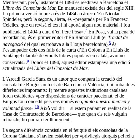
Mentrestant, però, justament el 1494 es reeditava a Barcelona el
Llibre del Consolat de Mar.
En manuscrit existia des del segle XIII.
La primera versió impresa és de 1484 a càrrec d’En Nicolau
Spindeler, però la segona, alerta, és «preparada per En Francesc
Celelles, que en revisà el text i hi aportà algun nou material, i fou
7
publicada el 1494 a cura d’en Pere Posa».
En Posa, val la pena de
recordar-ho, és el primer editor d’En Ramon Llull (el
Tractat de
8
navegació
del qual es trobava a la Llotja barcelonina),
és
l’estampador dels dos fulls de la carta d’En Colom a En Lluís de
Santàngel i també de «molts llibres populars en català, avui no
9
conservats».
Doncs el 1494, aquest editor estampava una edició
actualitzada del
Llibre del Consolat de Mar
.
L’Arcadi García Sanz és un autor que compara la creació del
consolat de Burgos amb els de Barcelona i València, i hi troba dues
diferències importants: 1) mentre aquestes institucions catalanes
foren establertes «per disposicions de caràcter paccionat, el de
Burgos fou concedit pels reis només
en quanto nuestra merced y
10
voluntad fuese
».
Això vol dir —si estem parlant en realitat de la
Casa de Contractació de Barcelona— que quan els reis vulguin
retirar-lo, ho podran fer lliurement.
La segona diferència consistia en el fet que si els consolats de la
Corona Catalana s’havien establert per «privilegis atorgats pel rei a