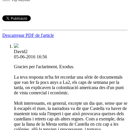
Descarregar PDF de l'article
David2
05-06-2016 16:56
Gracies per l'aclariment, Exodus.
La teva resposta m'ha fet recordar una sèrie de documentals
que van fer fa pocs anys a La2, els caps de setmana per la
tarda, on explicaven la colonització americana des d'un punt
de vista comercial i econòmic.
Molt interessants, en general, excepte un dia que, sense que se
li escapés el riure, la narradora va dir que Castella va haver de
mantenir tota sola l'imperi i que això provocava queixes dels
castellans i retrets cap als altres regnes. Com a exemple, deia
que la llana de la Mesta sortia de Castella en cru cap a les
colònies, allà la tenyien i processaven, i tornava