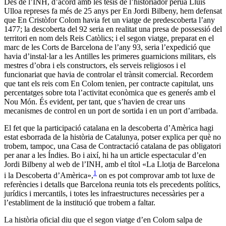
Des de l’INH, d’acord amb les tesis de l’historiador peruà Lluís
Ulloa represes fa més de 25 anys per En Jordi Bilbeny, hem defensat
que En Cristòfor Colom havia fet un viatge de predescoberta l’any
1477; la descoberta del 92 seria en realitat una presa de possessió del
territori en nom dels Reis Catòlics; i el segon viatge, preparat en el
marc de les Corts de Barcelona de l’any 93, seria l’expedició que
havia d’instal·lar a les Antilles les primeres guarnicions militars, els
mestres d’obra i els constructors, els serveis religiosos i el
funcionariat que havia de controlar el trànsit comercial. Recordem
que tant els reis com En Colom tenien, per contracte capitulat, uns
percentatges sobre tota l’activitat econòmica que es generés amb el
Nou Món. És evident, per tant, que s’havien de crear uns
mecanismes de control en un port de sortida i en un port d’arribada.
El fet que la participació catalana en la descoberta d’Amèrica hagi
estat esborrada de la història de Catalunya, potser explica per què no
trobem, tampoc, una Casa de Contractació catalana de pas obligatori
per anar a les Índies. Bo i així, hi ha un article espectacular d’en
Jordi Bilbeny al web de l’INH, amb el títol «La Llotja de Barcelona
1
i la Descoberta d’Amèrica»,
on es pot comprovar amb tot luxe de
referències i detalls que Barcelona reunia tots els precedents polítics,
jurídics i mercantils, i totes les infraestructures necessàries per a
l’establiment de la institució que trobem a faltar.
La història oficial diu que el segon viatge d’en Colom salpa de