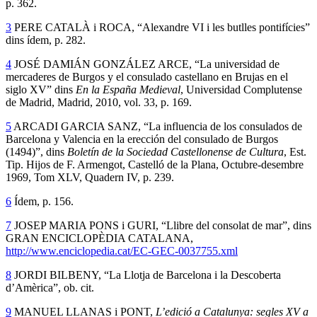
p. 362.
3
PERE CATALÀ i ROCA, “Alexandre VI i les butlles pontifícies”
dins ídem, p. 282.
4
JOSÉ DAMIÁN GONZÁLEZ ARCE, “La universidad de
mercaderes de Burgos y el consulado castellano en Brujas en el
siglo XV” dins
En la España Medieval
, Universidad Complutense
de Madrid, Madrid, 2010, vol. 33, p. 169.
5
ARCADI GARCIA SANZ, “La influencia de los consulados de
Barcelona y Valencia en la erección del consulado de Burgos
(1494)”, dins
Boletín de la Sociedad Castellonense de Cultura
, Est.
Tip. Hijos de F. Armengot, Castelló de la Plana, Octubre-desembre
1969, Tom XLV, Quadern IV, p. 239.
6
Ídem, p. 156.
7
JOSEP MARIA PONS i GURI, “Llibre del consolat de mar”, dins
GRAN ENCICLOPÈDIA CATALANA,
http://www.enciclopedia.cat/EC-GEC-0037755.xml
8
JORDI BILBENY, “La Llotja de Barcelona i la Descoberta
d’Amèrica”, ob. cit.
9
MANUEL LLANAS i PONT,
L’edició a Catalunya: segles XV a