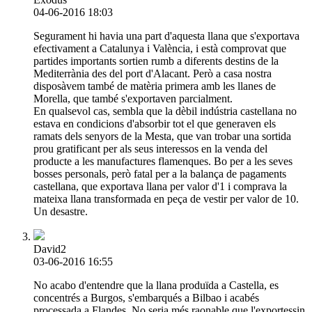
04-06-2016 18:03
Segurament hi havia una part d'aquesta llana que s'exportava
efectivament a Catalunya i València, i està comprovat que
partides importants sortien rumb a diferents destins de la
Mediterrània des del port d'Alacant. Però a casa nostra
disposàvem també de matèria primera amb les llanes de
Morella, que també s'exportaven parcialment.
En qualsevol cas, sembla que la dèbil indústria castellana no
estava en condicions d'absorbir tot el que generaven els
ramats dels senyors de la Mesta, que van trobar una sortida
prou gratificant per als seus interessos en la venda del
producte a les manufactures flamenques. Bo per a les seves
bosses personals, però fatal per a la balança de pagaments
castellana, que exportava llana per valor d'1 i comprava la
mateixa llana transformada en peça de vestir per valor de 10.
Un desastre.
David2
03-06-2016 16:55
No acabo d'entendre que la llana produïda a Castella, es
concentrés a Burgos, s'embarqués a Bilbao i acabés
processada a Flandes. No seria més raonable que l'exportessin