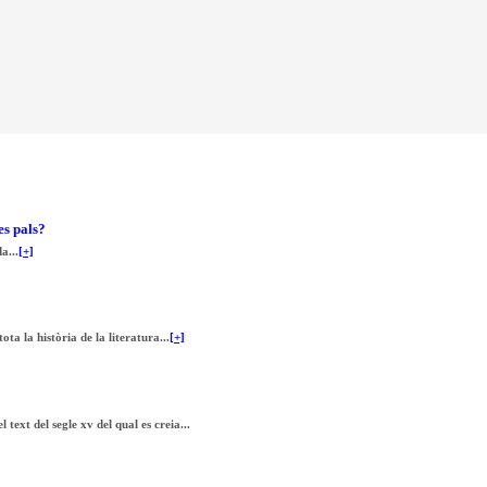
es pals?
a...
[+]
a la història de la literatura...
[+]
text del segle xv del qual es creia...