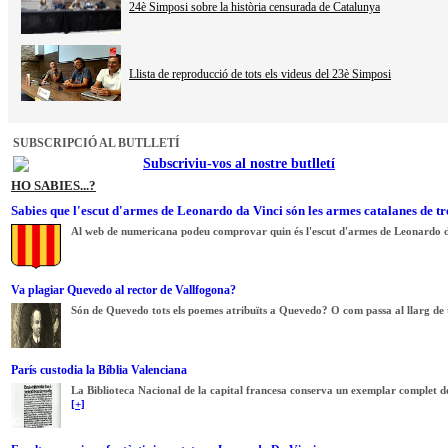
24è Simposi sobre la història censurada de Catalunya
Llista de reproducció de tots els videus del 23è Simposi
SUBSCRIPCIÓ AL BUTLLETÍ
Subscriviu-vos al nostre butlletí
HO SABIES...?
Sabies que l'escut d'armes de Leonardo da Vinci són les armes catalanes de tr
Al web de numericana podeu comprovar quin és l'escut d'armes de Leonardo d
Va plagiar Quevedo al rector de Vallfogona?
Són de Quevedo tots els poemes atribuïts a Quevedo? O com passa al llarg de tot
París custodia la Bíblia Valenciana
La Biblioteca Nacional de la capital francesa conserva un exemplar complet del 
[+]