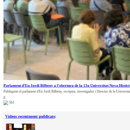
Parlament d’En Jordi Bilbeny a l’obertura de la 13a Universitat Nova Històr
Publiquem el parlament d'En Jordi Bilbeny, escriptor, investigador i Director de la Universit
»
563
Vídeos recentment publicats
: