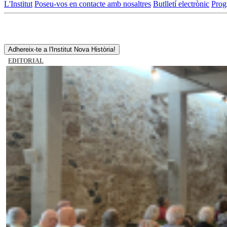
L'Institut
Poseu-vos en contacte amb nosaltres
Butlletí electrònic
Prog
Adhereix-te a l'Institut Nova Història!
EDITORIAL