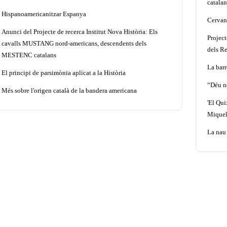
catalan
Hispanoamericanitzar Espanya
Cervant
Anunci del Projecte de recerca Institut Nova Història: Els
Projec
cavalls MUSTANG nord-americans, descendents dels
dels Re
MESTENC catalans
La barr
El principi de parsimònia aplicat a la Història
“Déu n
Més sobre l'origen català de la bandera americana
'El Qui
Miquel
La nau