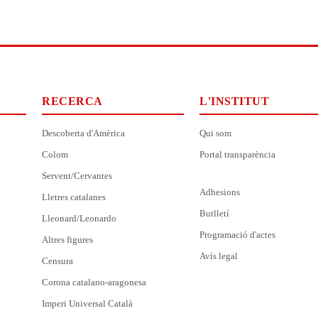
RECERCA
L'INSTITUT
Descoberta d'Amèrica
Qui som
Colom
Portal transparència
Servent/Cervantes
Adhesions
Lletres catalanes
Butlletí
Lleonard/Leonardo
Programació d'actes
Altres figures
Avís legal
Censura
Corona catalano-aragonesa
Imperi Universal Català