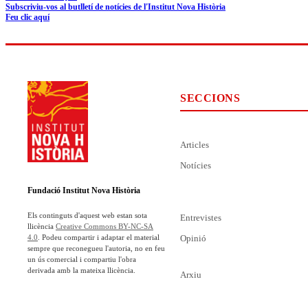
Subscriviu-vos al butlletí de notícies de l'Institut Nova Història
Feu clic aquí
SECCIONS
Articles
Notícies
Fundació Institut Nova Història
Els continguts d'aquest web estan sota
Entrevistes
llicència
Creative Commons BY-NC-SA
Opinió
4.0
. Podeu compartir i adaptar el material
sempre que reconegueu l'autoria, no en feu
un ús comercial i compartiu l'obra
derivada amb la mateixa llicència.
Arxiu