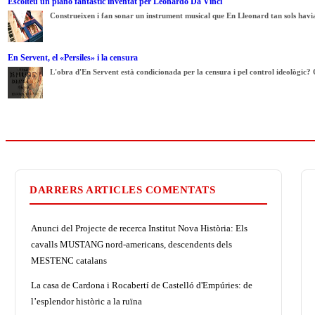
Escolteu un piano fantàstic inventat per Leonardo Da Vinci
Construeixen i fan sonar un instrument musical que En Lleonard tan sols havia
En Servent, el «Persiles» i la censura
L'obra d'En Servent està condicionada per la censura i pel control ideològic? 
DARRERS ARTICLES COMENTATS
Anunci del Projecte de recerca Institut Nova Història: Els
cavalls MUSTANG nord-americans, descendents dels
MESTENC catalans
La casa de Cardona i Rocabertí de Castelló d'Empúries: de
l’esplendor històric a la ruïna