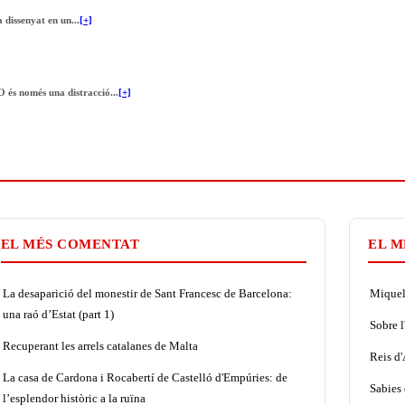
 dissenyat en un...
[+]
O és només una distracció...
[+]
EL MÉS COMENTAT
EL M
La desaparició del monestir de Sant Francesc de Barcelona:
Miquel 
una raó d’Estat (part 1)
Sobre l
Recuperant les arrels catalanes de Malta
Reis d
La casa de Cardona i Rocabertí de Castelló d'Empúries: de
Sabies 
l’esplendor històric a la ruïna