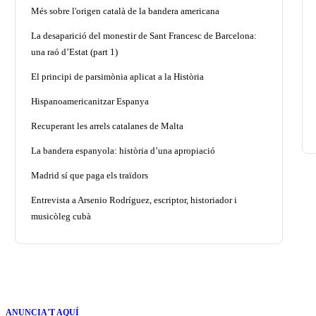
Més sobre l'origen català de la bandera americana
La desaparició del monestir de Sant Francesc de Barcelona:
una raó d’Estat (part 1)
El principi de parsimònia aplicat a la Història
Hispanoamericanitzar Espanya
Recuperant les arrels catalanes de Malta
La bandera espanyola: història d’una apropiació
Madrid sí que paga els traïdors
Entrevista a Arsenio Rodríguez, escriptor, historiador i
musicòleg cubà
ANUNCIA'T AQUÍ