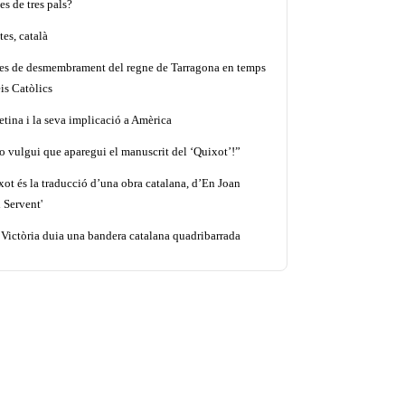
es de tres pals?
es, català
tes de desmembrament del regne de Tarragona en temps
is Catòlics
etina i la seva implicació a Amèrica
o vulgui que aparegui el manuscrit del ‘Quixot’!”
xot és la traducció d’una obra catalana, d’En Joan
 Servent'
 Victòria duia una bandera catalana quadribarrada