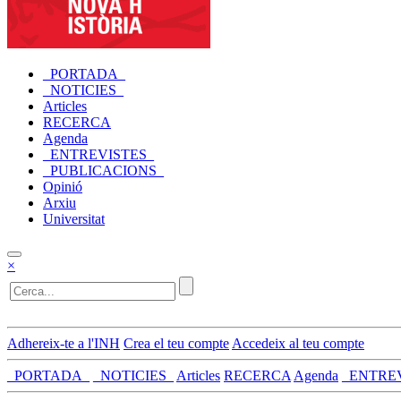
_PORTADA_
_NOTICIES_
Articles
RECERCA
Agenda
_ENTREVISTES_
_PUBLICACIONS_
Opinió
Arxiu
Universitat
×
Adhereix-te a l'INH
Crea el teu compte
Accedeix al teu compte
_PORTADA_
_NOTICIES_
Articles
RECERCA
Agenda
_ENTRE