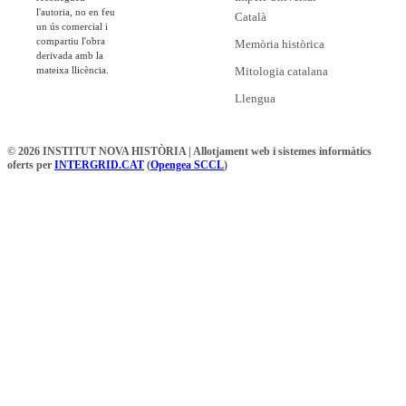
l'autoria, no en feu
Català
un ús comercial i
compartiu l'obra
Memòria històrica
derivada amb la
mateixa llicència.
Mitologia catalana
Llengua
© 2026 INSTITUT NOVA HISTÒRIA | Allotjament web i sistemes informàtics
oferts per
INTERGRID.CAT
(
Opengea SCCL
)