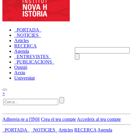
_PORTADA_
_NOTICIES_
Articles
RECERCA
Agenda
_ENTREVISTES_
_PUBLICACIONS_
Opinió
Arxiu
Universitat
×
Adhereix-te a l'INH
Crea el teu compte
Accedeix al teu compte
_PORTADA_
_NOTICIES_
Articles
RECERCA
Agenda