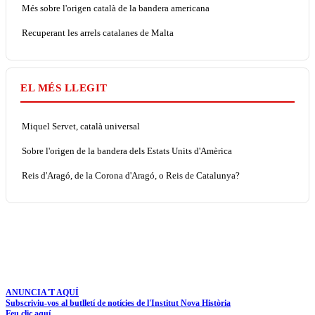
Més sobre l'origen català de la bandera americana
Recuperant les arrels catalanes de Malta
EL MÉS LLEGIT
Miquel Servet, català universal
Sobre l'origen de la bandera dels Estats Units d'Amèrica
Reis d'Aragó, de la Corona d'Aragó, o Reis de Catalunya?
ANUNCIA'T AQUÍ
Subscriviu-vos al butlletí de notícies de l'Institut Nova Història
Feu clic aquí