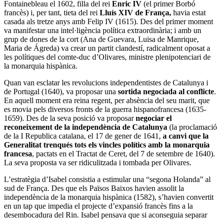
Fontainebleau el 1602, filla del rei
Enric IV
(el primer Borbó
francès) i, per tant, tieta del rei
Lluís XIV de França,
havia estat
casada als tretze anys amb Felip IV (1615). Des del primer moment
va manifestar una intel·ligència política extraordinària; i amb un
grup de dones de la cort (Ana de Guevara, Luisa de Manrique,
Maria de Ágreda) va crear un partit clandestí, radicalment oposat a
les polítiques del comte-duc d’Olivares, ministre plenipotenciari de
la monarquia hispànica.
Quan van esclatar les revolucions independentistes de Catalunya i
de Portugal (1640), va proposar una
sortida negociada al conflicte
.
En aquell moment era reina regent, per absència del seu marit, que
es movia pels diversos fronts de la guerra hispanofrancesa (1635-
1659). Des de la seva posició va proposar
negociar el
reconeixement de la independència de Catalunya
(la proclamació
de la I Republica catalana, el 17 de gener de 1641,
a canvi que la
Generalitat trenqués tots els vincles polítics amb la monarquia
francesa
, pactats en el Tractat de Ceret, del 7 de setembre de 1640).
La seva proposta va ser ridiculitzada i tombada per Olivares.
L’estratègia d’Isabel consistia a estimular una “segona Holanda” al
sud de França. Des que els Països Baixos havien assolit la
independència de la monarquia hispànica (1582), s’havien convertit
en un tap que impedia el projecte d’expansió francès fins a la
desembocadura del Rin. Isabel pensava que si aconseguia separar