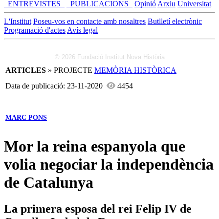
_ENTREVISTES_
_PUBLICACIONS_
Opinió
Arxiu
Universitat
L'Institut
Poseu-vos en contacte amb nosaltres
Butlletí electrònic
Programació d'actes
Avís legal
© 2026 Fundació Institut Nova Història
ARTICLES
» PROJECTE
MEMÒRIA HISTÒRICA
Data de publicació: 23-11-2020
4454
MARC PONS
Mor la reina espanyola que
volia negociar la independència
de Catalunya
La primera esposa del rei Felip IV de