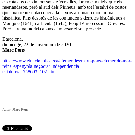
els catalans dels interessos de Versalles, farien el mateix que els
neerlandesos, però al sud dels Pirineus, amb tot l’estalvi de costos
que això representaria per a la llavors arruïnada monarquia
hispànica. Fins després de les contundents derrotes hispàniques a
Montjuïc (1641) i a Lleida (1642), Felip IV no cessaria Olivares.
Però la reina moriria abans d'imposar el seu projecte.
Barcelona,
diumenge, 22 de novembre de 2020.
Marc Pons
https://www.elnacional.cat/ca/efemerides/marc-pons-efemeride-mor-
reina-espanyola-negociar-independencia-
catalunya_558693_102.html
Autor:
Marc Pons