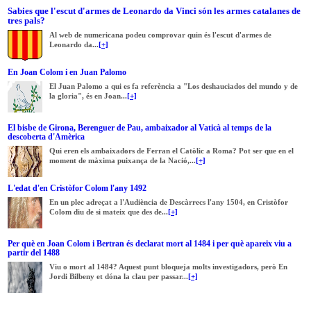
Sabies que l'escut d'armes de Leonardo da Vinci són les armes catalanes de
tres pals?
Al web de numericana podeu comprovar quin és l'escut d'armes de
Leonardo da...
[+]
En Joan Colom i en Juan Palomo
El Juan Palomo a qui es fa referència a "Los deshauciados del mundo y de
la gloria", és en Joan...
[+]
El bisbe de Girona, Berenguer de Pau, ambaixador al Vaticà al temps de la
descoberta d'Amèrica
Qui eren els ambaixadors de Ferran el Catòlic a Roma? Pot ser que en el
moment de màxima puixança de la Nació,...
[+]
L'edat d'en Cristòfor Colom l'any 1492
En un plec adreçat a l'Audiència de Descàrrecs l'any 1504, en Cristòfor
Colom diu de si mateix que des de...
[+]
Per què en Joan Colom i Bertran és declarat mort al 1484 i per què apareix viu a
partir del 1488
Viu o mort al 1484? Aquest punt bloqueja molts investigadors, però En
Jordi Bilbeny et dóna la clau per passar...
[+]