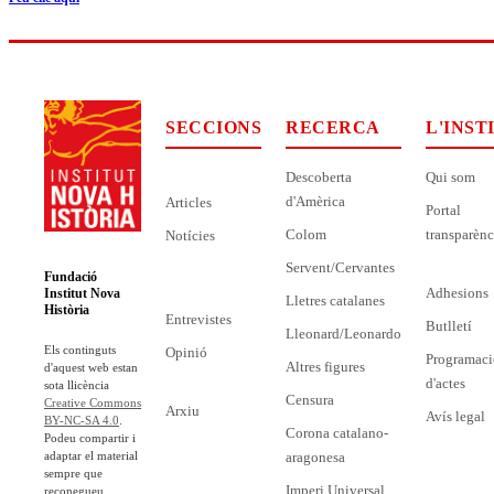
SECCIONS
RECERCA
L'INST
Descoberta
Qui som
d'Amèrica
Articles
Portal
Colom
transparènc
Notícies
Servent/Cervantes
Fundació
Adhesions
Institut Nova
Lletres catalanes
Història
Entrevistes
Butlletí
Lleonard/Leonardo
Els continguts
Opinió
Programaci
Altres figures
d'aquest web estan
d'actes
sota llicència
Censura
Creative Commons
Arxiu
Avís legal
BY-NC-SA 4.0
.
Corona catalano-
Podeu compartir i
adaptar el material
aragonesa
sempre que
Imperi Universal
reconegueu