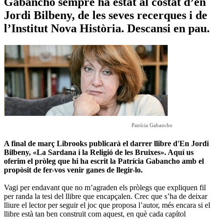
Gabancho sempre ha estat al costat d’en
Jordi Bilbeny, de les seves recerques i de
l’Institut Nova Història. Descansi en pau.
Patrícia Gabancho
A final de març Librooks publicarà el darrer llibre d'En Jordi
Bilbeny, «La Sardana i la Religió de les Bruixes». Aquí us
oferim el pròleg que hi ha escrit la Patrícia Gabancho amb el
propòsit de fer-vos venir ganes de llegir-lo.
Vagi per endavant que no m’agraden els pròlegs que expliquen fil
per randa la tesi del llibre que encapçalen. Crec que s’ha de deixar
lliure el lector per seguir el joc que proposa l’autor, més encara si el
llibre està tan ben construït com aquest, en què cada capítol