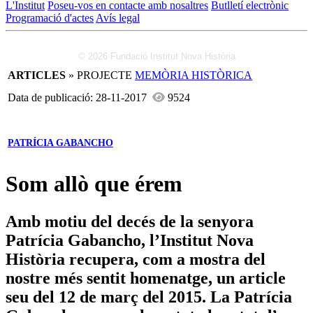
L'Institut
Poseu-vos en contacte amb nosaltres
Butlletí electrònic
Programació d'actes
Avís legal
© 2026 Fundació Institut Nova Història
ARTICLES
» PROJECTE
MEMÒRIA HISTÒRICA
Data de publicació: 28-11-2017
9524
PATRÍCIA GABANCHO
Som allò que érem
Amb motiu del decés de la senyora
Patrícia Gabancho, l’Institut Nova
Història recupera, com a mostra del
nostre més sentit homenatge, un article
seu del 12 de març del 2015. La Patrícia