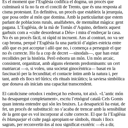
És el moment que l’Església codifica el dogma, un procés que
culminarà si fa no fa en el concili de Trento, que és una resposta al
cisma protestant. En definitiva, un procés que estableix la jerarquia,
que posa ordre al món que domina. Amb la particularitat que estem
parlant de poblacions rurals, analfabetes, de mentalitat màgica: gent
pagana. L’Església, de la mà de Tomàs d’Aquino, defineix aquest
garbuix com a «culte desordenat a Déu» i mira d’endreçar la casa.
No és un procés fàcil, ni ràpid ni incruent. Ans al contrari, no va ser
cap broma, perquè l’Església fa una partició d’aigües estricta entre
allò que es pot acceptar i allò que no, i comença a perseguir el que
no és correcte. Ho fa a cop de decret —sinodals—, que han estat
recollides per la història. Però esborra un món. Un món arcaic,
consistent, organitzat, amb alguns elements predominants: un cert
matriarcat —o, si voleu, una societat ginocèntrica— basat en la
fascinació per la fecunditat; el contacte íntim amb la natura i, per
tant, amb els llocs tel·lúrics; els rituals iniciàtics; la saviesa simbòlica
que donava als iniciats una capacitat transcendent.
El catolicisme ortodox i endreçat ho esborra, tot això. «L’antic món
ha desaparegut completament», escriu l’etnògraf català Cels Gomis
quan intenta entendre qui són les bruixes. La desaparició ha estat, de
fet, un procés de substitució: no s’acaba de trencar amb la sensibilitat
de la gent que es vol incorporar al culte correcte. El que fa l’Església
és
blanquejar
el culte pagà apropiant-se símbols, rituals i llocs
sagrats, per reconvertir-los al nou significat exotèric —és a dir,