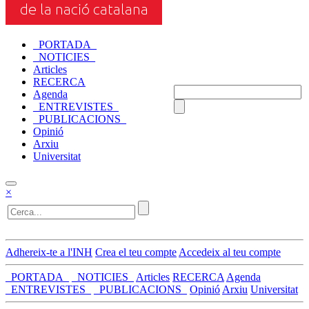
_PORTADA_
_NOTICIES_
Articles
RECERCA
Agenda
_ENTREVISTES_
_PUBLICACIONS_
Opinió
Arxiu
Universitat
×
Adhereix-te a l'INH
Crea el teu compte
Accedeix al teu compte
_PORTADA_
_NOTICIES_
Articles
RECERCA
Agenda
_ENTREVISTES_
_PUBLICACIONS_
Opinió
Arxiu
Universitat