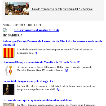
Llista de reproducció de tots els videus del 23è Simposi
SUBSCRIPCIÓ AL BUTLLETÍ
Subscriviu-vos al nostre butlletí
HO SABIES...?
Sabies que l'escut d'armes de Leonardo da Vinci són les armes catalanes de
tres pals?
Al web de numericana podeu comprovar quin és l'escut d'armes de
Leonardo da...
[+]
Domingo Albero, un canonista de Morella a la Cúria de Sixte IV
Si com exposa en Jordi Bilbeny, els Della Rovere són els Rovira de
Morella, llavors Sixte IV hauria d’haver...
[+]
La veritable llengua espanyola al segle XVI
En Pep Mayolas és un mestre del detall i de la feina ben feta, tant que
sempre ens sorprèn amb una visió...
[+]
Curiositats nàutiques espanyoles amb banderes catalanes
En Marc Terrades ens fa arribar unes imatges d'unes naus d'armades