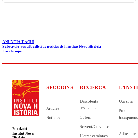
ANUNCIA'T AQUÍ
Subscriviu-vos al butlletí de notícies de l'Institut Nova Història
Feu clic aquí
SECCIONS
RECERCA
L'INST
Descoberta
Qui som
d'Amèrica
Articles
Portal
Colom
transparènc
Notícies
Servent/Cervantes
Fundació
Adhesions
Institut Nova
Lletres catalanes
Història