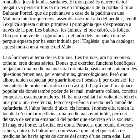
rondalles, jocs infantils, sardanes. El món pagà és darrere de tot
plegat i va persistir fins fa no res en l’imaginari de la població rural.
Baltasar Porcel, que de petit anava a casa de la padrina en una
Mallorca interior que devia assemblar-se molt a la del neolític, recull
i explica aquesta cultura primitiva i primigènia que s’expressava a
través de la por. Les bubotes, les ànimes, el boc cabró, els follets.
Una por que ve de la ignorància, del món dels iniciats, i també
perquè aquesta por ha estat induïda per l’Església, que ha catalogat
aquest món com a «regne del Mal».
I així arribem al tema de les bruixes. Les bruixes, ara ho reconeix
tothom, eren dones sàvies. Dones que exercien funcions benèfiques
mitjançant una medicina ancestral orientada bàsicament a atendre les
qüestions femenines, per entendre’ns, ginecològiques. Però que
alhora tenien capacitat per guarir homes i bèsties i, per extensió, fer
encanteris de protecció, inducció o càstig. I d’aquí que l’imaginari
popular els donés també poder de fer mal: malmetre collites, concitar
tempestes, escampar malures. Hi ha una realitat i al voltant es teixeix
una por o una reverència, feta d’experiència directa però també de
xafarderia. A l’altra banda d’això, els homes, i només ells, tenien la
facultat d’estudiar medicina, una medicina sovint inútil, però no
deixava de ser una emanació del poder que exercien en la societat.
El mag era home, la bruixa era dona. Paracels, que reunia diversos
sabers, entre ells l’alquímic, confessava que tot el que sabia de
medicina ho havia après de dones del camp d’una certa edat. Les