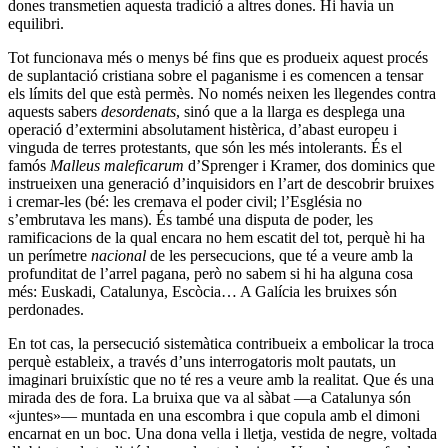
dones transmetien aquesta tradició a altres dones. Hi havia un
equilibri.
Tot funcionava més o menys bé fins que es produeix aquest procés
de suplantació cristiana sobre el paganisme i es comencen a tensar
els límits del que està permès. No només neixen les llegendes contra
aquests sabers
desordenats
, sinó que a la llarga es desplega una
operació d’extermini absolutament histèrica, d’abast europeu i
vinguda de terres protestants, que són les més intolerants. És el
famós
Malleus maleficarum
d’Sprenger i Kramer, dos dominics que
instrueixen una generació d’inquisidors en l’art de descobrir bruixes
i cremar-les (bé: les cremava el poder civil; l’Església no
s’embrutava les mans). És també una disputa de poder, les
ramificacions de la qual encara no hem escatit del tot, perquè hi ha
un perímetre
nacional
de les persecucions, que té a veure amb la
profunditat de l’arrel pagana, però no sabem si hi ha alguna cosa
més: Euskadi, Catalunya, Escòcia… A Galícia les bruixes són
perdonades.
En tot cas, la persecució sistemàtica contribueix a embolicar la troca
perquè estableix, a través d’uns interrogatoris molt pautats, un
imaginari bruixístic que no té res a veure amb la realitat. Que és una
mirada des de fora. La bruixa que va al sàbat —a Catalunya són
«juntes»— muntada en una escombra i que copula amb el dimoni
encarnat en un boc. Una dona vella i lletja, vestida de negre, voltada