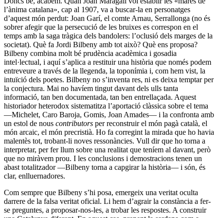
Doncs bé, acabem. Quan Joan Maragall vol establir les «mares de
l’ànima catalana», cap al 1907, va a buscar-la en personatges
d’aquest món perdut: Joan Garí, el comte Arnau, Serrallonga (no és
sobrer afegir que la persecució de les bruixes es correspon en el
temps amb la saga tràgica dels bandolers: l’oclusió dels marges de la
societat). Què fa Jordi Bilbeny amb tot això? Què ens proposa?
Bilbeny combina molt bé prudència acadèmica i gosadia
intel·lectual, i aquí s’aplica a restituir una història que només podem
entreveure a través de la llegenda, la toponímia i, com hem vist, la
intuïció dels poetes. Bilbeny no s’inventa res, ni es deixa temptar per
la conjectura. Mai no havíem tingut davant dels ulls tanta
informació, tan ben documentada, tan ben entrellaçada. Aquest
historiador heterodox sistematitza l’aportació clàssica sobre el tema
—Michelet, Caro Baroja, Gomis, Joan Amades— i la confronta amb
un estol de nous
contributors
per reconstruir el món pagà català, el
món arcaic, el món precristià. Ho fa corregint la mirada que ho havia
malentès tot, trobant-li noves ressonàncies. Vull dir que ho torna a
interpretar, per fer llum sobre una realitat que teníem al davant, però
que no miràvem prou. I les conclusions i demostracions tenen un
abast totalitzador —Bilbeny torna a capgirar la història— i són, és
clar, enlluernadores.
Com sempre que Bilbeny s’hi posa, emergeix una veritat oculta
darrere de la falsa veritat oficial. Li hem d’agrair la constància a fer-
se preguntes, a proposar-nos-les, a trobar les respostes. A construir