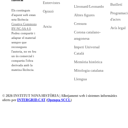
Entrevistes
Butlletí
Lleonard/Leonardo
Els continguts
Opinió
Programaci
Altres figures
d'aquest web estan
d'actes
sota llicència
Censura
Creative Commons
Arxiu
Avís legal
BY-NC-SA 4.0
.
Corona catalano-
Podeu compartir i
adaptar el material
aragonesa
sempre que
Imperi Universal
reconegueu
l'autoria, no en feu
Català
un ús comercial i
compartiu l'obra
Memòria històrica
derivada amb la
mateixa llicència.
Mitologia catalana
Llengua
© 2026 INSTITUT NOVA HISTÒRIA | Allotjament web i sistemes informàtics
oferts per
INTERGRID.CAT
(
Opengea SCCL
)