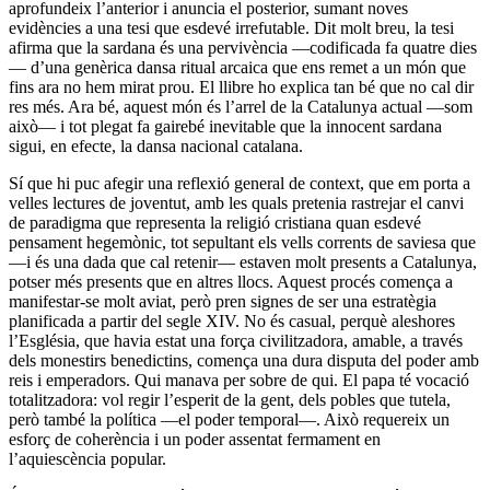
aprofundeix l’anterior i anuncia el posterior, sumant noves
evidències a una tesi que esdevé irrefutable. Dit molt breu, la tesi
afirma que la sardana és una pervivència —codificada fa quatre dies
— d’una genèrica dansa ritual arcaica que ens remet a un món que
fins ara no hem mirat prou. El llibre ho explica tan bé que no cal dir
res més. Ara bé, aquest món és l’arrel de la Catalunya actual —som
això— i tot plegat fa gairebé inevitable que la innocent sardana
sigui, en efecte, la dansa nacional catalana.
Sí que hi puc afegir una reflexió general de context, que em porta a
velles lectures de joventut, amb les quals pretenia rastrejar el canvi
de paradigma que representa la religió cristiana quan esdevé
pensament hegemònic, tot sepultant els vells corrents de saviesa que
—i és una dada que cal retenir— estaven molt presents a Catalunya,
potser més presents que en altres llocs. Aquest procés comença a
manifestar-se molt aviat, però pren signes de ser una estratègia
planificada a partir del segle XIV. No és casual, perquè aleshores
l’Església, que havia estat una força civilitzadora, amable, a través
dels monestirs benedictins, comença una dura disputa del poder amb
reis i emperadors. Qui manava per sobre de qui. El papa té vocació
totalitzadora: vol regir l’esperit de la gent, dels pobles que tutela,
però també la política —el poder temporal—. Això requereix un
esforç de coherència i un poder assentat fermament en
l’aquiescència popular.