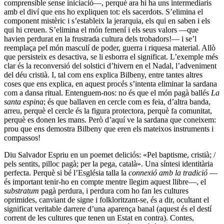
comprensible sense iniciació—, perquè ara hi ha uns intermediaris
amb el diví que ens ho expliquen tot: els sacerdots. S’elimina el
component mistèric i s’estableix la jerarquia, els qui en saben i els
qui hi creuen. S’elimina el món femení i els seus valors —que
havien perdurat en la frustrada cultura dels trobadors!— i se’l
reemplaça pel món masculí de poder, guerra i riquesa material. Allò
que persisteix es desactiva, se li esborra el significat. L’exemple més
clar és la reconversió del solstici d’hivern en el Nadal, l’adveniment
del déu cristià. I, tal com ens explica Bilbeny, entre tantes altres
coses que ens explica, en aquest procés s’intenta eliminar la sardana
com a dansa ritual. Entenguem-nos: no és que el món pagà ballés
La
santa espina
; és que ballaven en cercle com es feia, d’altra banda,
arreu, perquè el cercle és la figura protectora, perquè fa comunitat,
perquè es donen les mans. Però d’aquí ve la sardana que coneixem:
prou que ens demostra Bilbeny que eren els mateixos instruments i
compassos!
Diu Salvador Espriu en un poemet deliciós: «Pel baptisme, cristià; /
pels sentits, pilloc pagà; per la pega, català». Una síntesi identitària
perfecta. Perquè si bé l’Església talla la
connexió amb la tradició
—
és important tenir-ho en compte mentre llegim aquest llibre—, el
substratum
pagà perdura, i perdura com ho fan les cultures
oprimides, canviant de signe i folkloritzant-se, és a dir, ocultant el
significat veritable darrere d’una aparença banal (aquest és el destí
corrent de les cultures que tenen un Estat en contra). Contes,