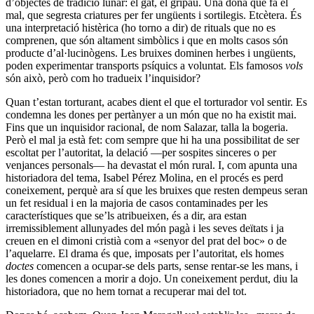
d’objectes de tradició lunar: el gat, el gripau. Una dona que fa el
mal, que segresta criatures per fer ungüents i sortilegis. Etcètera. És
una interpretació histèrica (ho torno a dir) de rituals que no es
comprenen, que són altament simbòlics i que en molts casos són
producte d’al·lucinògens. Les bruixes dominen herbes i ungüents,
poden experimentar transports psíquics a voluntat. Els famosos
vols
són això, però com ho tradueix l’inquisidor?
Quan t’estan torturant, acabes dient el que el torturador vol sentir. Es
condemna les dones per pertànyer a un món que no ha existit mai.
Fins que un inquisidor racional, de nom Salazar, talla la bogeria.
Però el mal ja està fet: com sempre que hi ha una possibilitat de ser
escoltat per l’autoritat, la delació —per sospites sinceres o per
venjances personals— ha devastat el món rural. I, com apunta una
historiadora del tema, Isabel Pérez Molina, en el procés es perd
coneixement, perquè ara sí que les bruixes que resten dempeus seran
un fet residual i en la majoria de casos contaminades per les
característiques que se’ls atribueixen, és a dir, ara estan
irremissiblement allunyades del món pagà i les seves deïtats i ja
creuen en el dimoni cristià com a «senyor del prat del boc» o de
l’aquelarre. El drama és que, imposats per l’autoritat, els homes
doctes
comencen a ocupar-se dels parts, sense rentar-se les mans, i
les dones comencen a morir a dojo. Un coneixement perdut, diu la
historiadora, que no hem tornat a recuperar mai del tot.