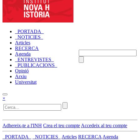
_PORTADA_
_NOTICIES_
Articles
RECERCA
Agenda
_ENTREVISTES_
_PUBLICACIONS_
Opinió
Arxiu
Universitat
×
Adhereix-te a l'INH
Crea el teu compte
Accedeix al teu compte
_PORTADA_
_NOTICIES_
Articles
RECERCA
Agenda