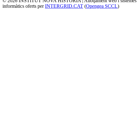
© 2026 INSTITUT NOVA HISTÒRIA | Allotjament web i sistemes
informàtics oferts per
INTERGRID.CAT
(
Opengea SCCL
)