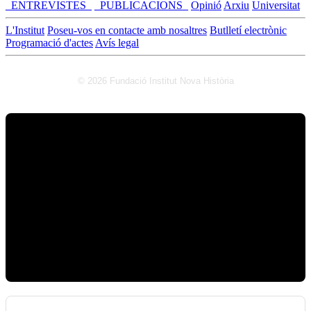
_ENTREVISTES_
_PUBLICACIONS_
Opinió
Arxiu
Universitat
L'Institut
Poseu-vos en contacte amb nosaltres
Butlletí electrònic
Programació d'actes
Avís legal
© 2026 Fundació Institut Nova Història