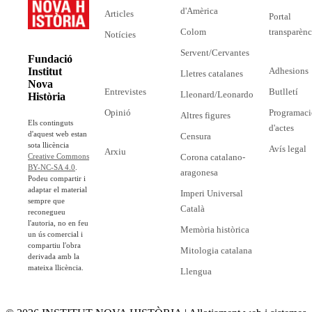
d'Amèrica
Articles
Portal
Colom
transparènc
Notícies
Servent/Cervantes
Fundació
Adhesions
Institut
Lletres catalanes
Nova
Entrevistes
Butlletí
Lleonard/Leonardo
Història
Opinió
Programaci
Altres figures
Els continguts
d'actes
d'aquest web estan
Censura
sota llicència
Avís legal
Arxiu
Corona catalano-
Creative Commons
BY-NC-SA 4.0
.
aragonesa
Podeu compartir i
adaptar el material
Imperi Universal
sempre que
Català
reconegueu
l'autoria, no en feu
Memòria històrica
un ús comercial i
compartiu l'obra
Mitologia catalana
derivada amb la
mateixa llicència.
Llengua