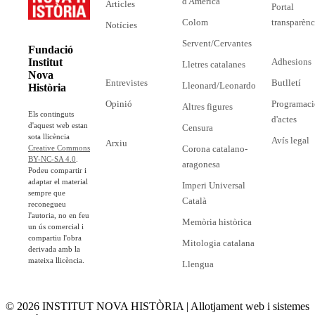
d'Amèrica
Articles
Portal
Colom
transparènc
Notícies
Servent/Cervantes
Fundació
Adhesions
Institut
Lletres catalanes
Nova
Entrevistes
Butlletí
Lleonard/Leonardo
Història
Opinió
Programaci
Altres figures
Els continguts
d'actes
d'aquest web estan
Censura
sota llicència
Avís legal
Arxiu
Corona catalano-
Creative Commons
BY-NC-SA 4.0
.
aragonesa
Podeu compartir i
adaptar el material
Imperi Universal
sempre que
Català
reconegueu
l'autoria, no en feu
Memòria històrica
un ús comercial i
compartiu l'obra
Mitologia catalana
derivada amb la
mateixa llicència.
Llengua
© 2026 INSTITUT NOVA HISTÒRIA | Allotjament web i sistemes