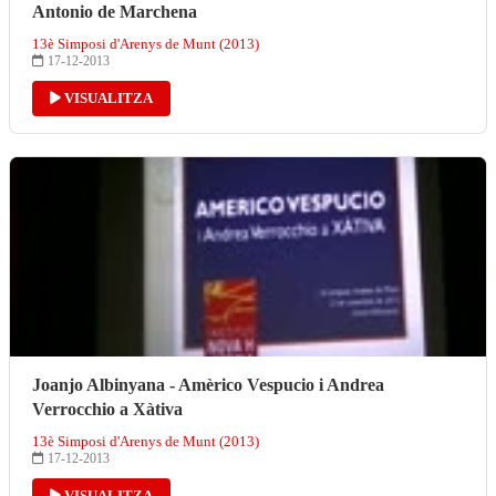
Antonio de Marchena
13è Simposi d'Arenys de Munt (2013)
17-12-2013
VISUALITZA
Joanjo Albinyana - Amèrico Vespucio i Andrea
Verrocchio a Xàtiva
13è Simposi d'Arenys de Munt (2013)
17-12-2013
VISUALITZA