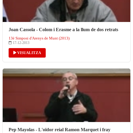
Joan Cassola - Colom i Erasme a la llum de dos retrats
13è Simposi d'Arenys de Munt (2013)
17-12-2013
VISUALITZA
Pep Mayolas - L'oïdor reial Ramon Marquet i fray