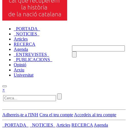
_PORTADA_
_NOTICIES_
Articles
RECERCA
Agenda
_ENTREVISTES_
_PUBLICACIONS_
Opinió
Arxiu
Universitat
×
Adhereix-te a l'INH
Crea el teu compte
Accedeix al teu compte
_PORTADA_
_NOTICIES_
Articles
RECERCA
Agenda