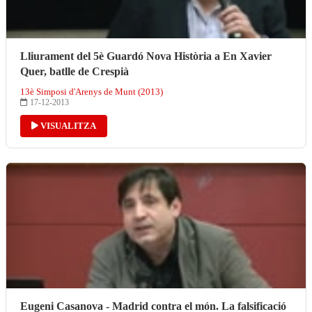
Lliurament del 5è Guardó Nova Història a En Xavier
Quer, batlle de Crespià
13è Simposi d'Arenys de Munt (2013)
17-12-2013
VISUALITZA
Eugeni Casanova - Madrid contra el món. La falsificació