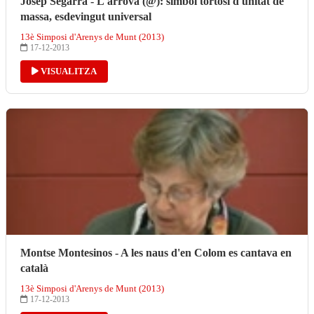
Josep Segarra - L'arrova (@): símbol tortosí d'unitat de
massa, esdevingut universal
13è Simposi d'Arenys de Munt (2013)
17-12-2013
VISUALITZA
Montse Montesinos - A les naus d'en Colom es cantava en
català
13è Simposi d'Arenys de Munt (2013)
17-12-2013