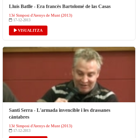
Lluís Batlle - Era francès Bartolomé de las Casas
13è Simposi d'Arenys de Munt (2013)
17-12-2013
VISUALITZA
Santi Serra - L'armada invencible i les drassanes
càntabres
13è Simposi d'Arenys de Munt (2013)
17-12-2013