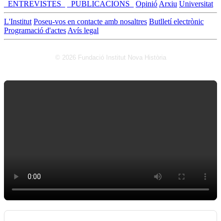
_ENTREVISTES_
_PUBLICACIONS_
Opinió
Arxiu
Universitat
L'Institut
Poseu-vos en contacte amb nosaltres
Butlletí electrònic
Programació d'actes
Avís legal
© 2026 Fundació Institut Nova Història