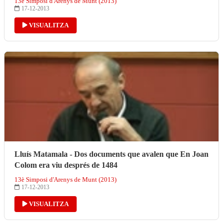
13è Simposi d'Arenys de Munt (2013)
17-12-2013
VISUALITZA
Lluís Matamala - Dos documents que avalen que En Joan
Colom era viu després de 1484
13è Simposi d'Arenys de Munt (2013)
17-12-2013
VISUALITZA