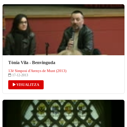
Tònia Vila - Benvinguda
13è Simposi d'Arenys de Munt (2013)
17-12-2013
VISUALITZA