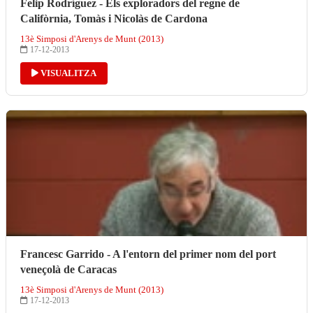
Felip Rodríguez - Els exploradors del regne de
Califòrnia, Tomàs i Nicolàs de Cardona
13è Simposi d'Arenys de Munt (2013)
17-12-2013
VISUALITZA
Francesc Garrido - A l'entorn del primer nom del port
veneçolà de Caracas
13è Simposi d'Arenys de Munt (2013)
17-12-2013