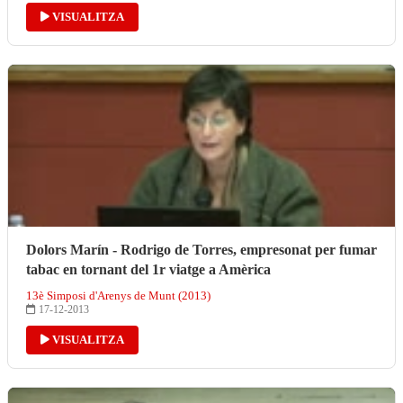
VISUALITZA
Dolors Marín - Rodrigo de Torres, empresonat per fumar
tabac en tornant del 1r viatge a Amèrica
13è Simposi d'Arenys de Munt (2013)
17-12-2013
VISUALITZA