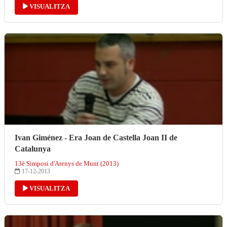
VISUALITZA
Ivan Giménez - Era Joan de Castella Joan II de
Catalunya
13è Simposi d'Arenys de Munt (2013)
17-12-2013
VISUALITZA