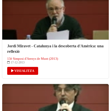
Jordi Miravet - Catalunya i la descoberta d'Amèrica: una
reflexió
13è Simposi d'Arenys de Munt (2013)
17-12-2013
VISUALITZA