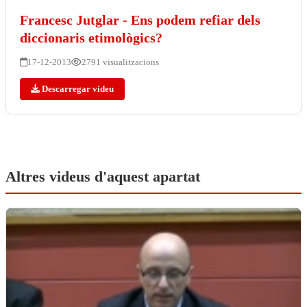
Francesc Jutglar - Ens podem refiar dels
diccionaris etimològics?
17-12-2013
2791 visualitzacions
Descarregar videu
Altres videus d'aquest apartat