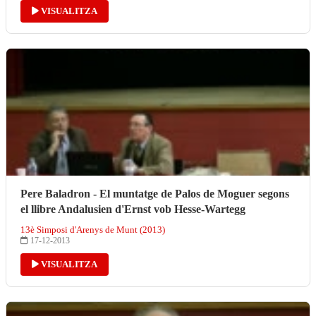
VISUALITZA
Pere Baladron - El muntatge de Palos de Moguer segons
el llibre Andalusien d'Ernst vob Hesse-Wartegg
13è Simposi d'Arenys de Munt (2013)
17-12-2013
VISUALITZA