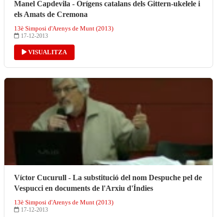
Manel Capdevila - Orígens catalans dels Gittern-ukelele i
els Amats de Cremona
13è Simposi d'Arenys de Munt (2013)
17-12-2013
VISUALITZA
Víctor Cucurull - La substitució del nom Despuche pel de
Vespucci en documents de l'Arxiu d'Índies
13è Simposi d'Arenys de Munt (2013)
17-12-2013