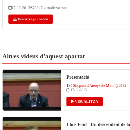
17-12-2013
2847 visualitzacions
Descarregar videu
Altres videus d'aquest apartat
Presentació
13è Simposi d'Arenys de Munt (2013)
17-12-2013
VISUALITZA
Lluís Font - Un descendent de 