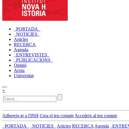
_PORTADA_
_NOTICIES_
Articles
RECERCA
Agenda
_ENTREVISTES_
_PUBLICACIONS_
Opinió
Arxiu
Universitat
×
Adhereix-te a l'INH
Crea el teu compte
Accedeix al teu compte
_PORTADA_
_NOTICIES_
Articles
RECERCA
Agenda
_ENTRE