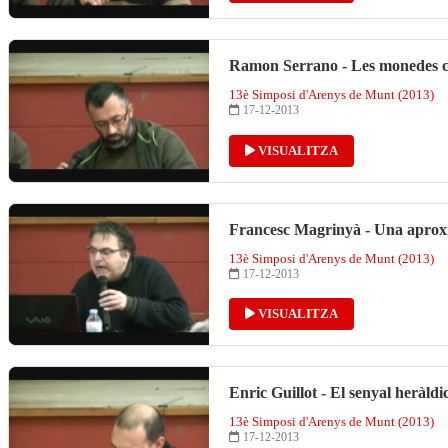
Ramon Serrano - Les monedes cat
13è Simposi d'Arenys de Munt (2013)
17-12-2013
VISUALITZA
Francesc Magrinyà - Una aproxim
13è Simposi d'Arenys de Munt (2013)
17-12-2013
VISUALITZA
Enric Guillot - El senyal heràldi
13è Simposi d'Arenys de Munt (2013)
17-12-2013