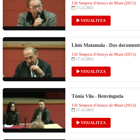
13è Simposi d'Arenys de Munt (2013)
17-12-2013
VISUALITZA
Lluís Matamala - Dos documents
13è Simposi d'Arenys de Munt (2013)
17-12-2013
VISUALITZA
Tònia Vila - Benvinguda
13è Simposi d'Arenys de Munt (2013)
17-12-2013
VISUALITZA