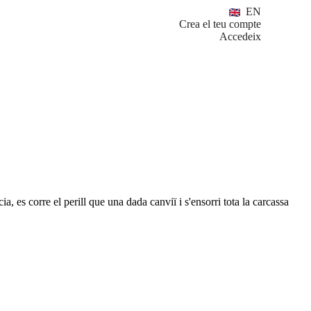
EN
Crea el teu compte
Accedeix
, es corre el perill que una dada canviï i s'ensorri tota la carcassa