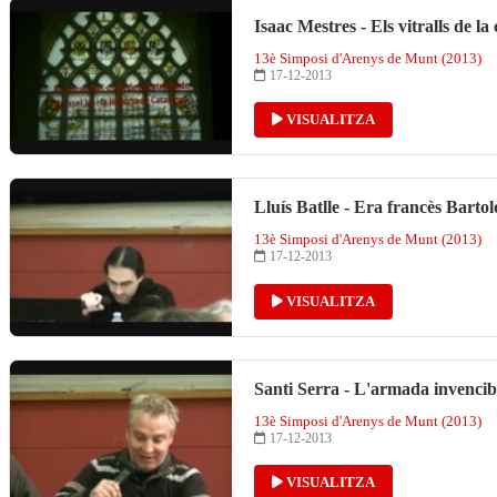
Isaac Mestres - Els vitralls de la
13è Simposi d'Arenys de Munt (2013)
17-12-2013
VISUALITZA
Lluís Batlle - Era francès Barto
13è Simposi d'Arenys de Munt (2013)
17-12-2013
VISUALITZA
Santi Serra - L'armada invencibl
13è Simposi d'Arenys de Munt (2013)
17-12-2013
VISUALITZA