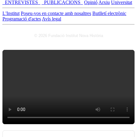
_ENTREVISTES_
_PUBLICACIONS_
Opinió
Arxiu
Universitat
L'Institut
Poseu-vos en contacte amb nosaltres
Butlletí electrònic
Programació d'actes
Avís legal
© 2026 Fundació Institut Nova Història