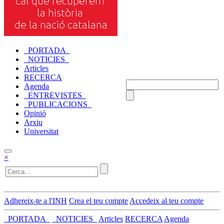
_PORTADA_
_NOTICIES_
Articles
RECERCA
Agenda
_ENTREVISTES_
_PUBLICACIONS_
Opinió
Arxiu
Universitat
×
Adhereix-te a l'INH
Crea el teu compte
Accedeix al teu compte
_PORTADA_
_NOTICIES_
Articles
RECERCA
Agenda