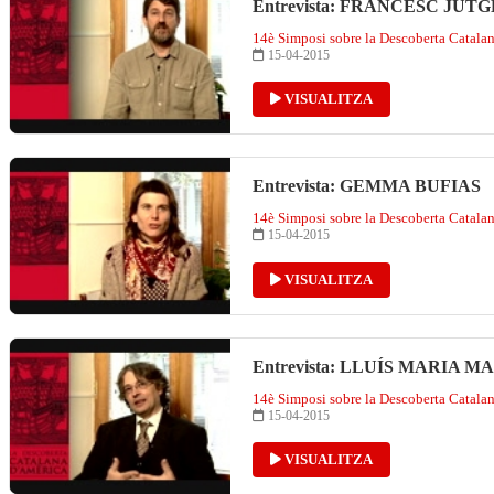
Entrevista: FRANCESC JUT
14è Simposi sobre la Descoberta Catala
15-04-2015
VISUALITZA
Entrevista: GEMMA BUFIAS
14è Simposi sobre la Descoberta Catala
15-04-2015
VISUALITZA
Entrevista: LLUÍS MARIA 
14è Simposi sobre la Descoberta Catala
15-04-2015
VISUALITZA