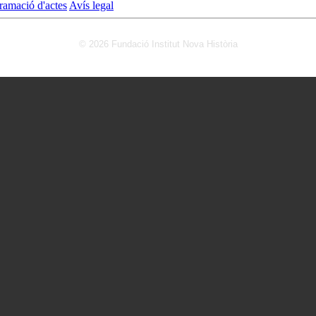
ramació d'actes
Avís legal
© 2026 Fundació Institut Nova Història