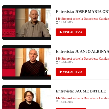
Entrevista: JOSEP MARIA O
14è Simposi sobre la Descoberta Catala
15-04-2015
VISUALITZA
Entrevista: JUANJO ALBINY
14è Simposi sobre la Descoberta Catala
15-04-2015
VISUALITZA
Entrevista: JAUME BATLLE
14è Simposi sobre la Descoberta Catala
15-04-2015