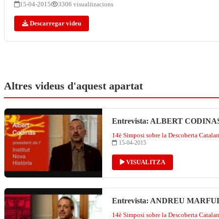
15-04-2015
3306 visualitzacions
Descarregar videu
Altres videus d'aquest apartat
Entrevista: ALBERT CODINA
14è Simposi sobre la Descoberta Catala
15-04-2015
VISUALITZA
Entrevista: ANDREU MARFU
14è Simposi sobre la Descoberta Catala