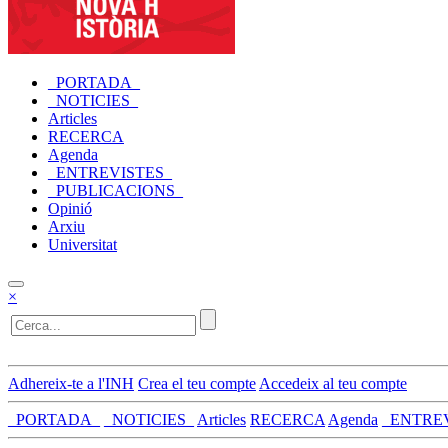
_PORTADA_
_NOTICIES_
Articles
RECERCA
Agenda
_ENTREVISTES_
_PUBLICACIONS_
Opinió
Arxiu
Universitat
×
Adhereix-te a l'INH
Crea el teu compte
Accedeix al teu compte
_PORTADA_
_NOTICIES_
Articles
RECERCA
Agenda
_ENTRE