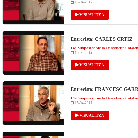
15-04-2015
VISUALITZA
Entrevista: CARLES ORTIZ
14è Simposi sobre la Descoberta Catala
15-04-2015
VISUALITZA
Entrevista: FRANCESC GAR
14è Simposi sobre la Descoberta Catala
15-04-2015
VISUALITZA