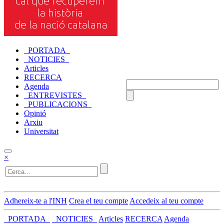
_PORTADA_
_NOTICIES_
Articles
RECERCA
Agenda
_ENTREVISTES_
_PUBLICACIONS_
Opinió
Arxiu
Universitat
×
Adhereix-te a l'INH
Crea el teu compte
Accedeix al teu compte
_PORTADA_
_NOTICIES_
Articles
RECERCA
Agenda