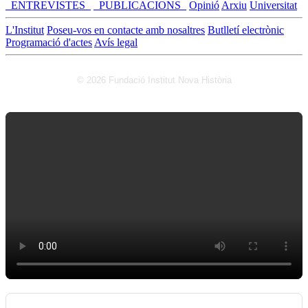
_ENTREVISTES_
_PUBLICACIONS_
Opinió
Arxiu
Universitat
L'Institut
Poseu-vos en contacte amb nosaltres
Butlletí electrònic
Programació d'actes
Avís legal
© 2026 Fundació Institut Nova Història