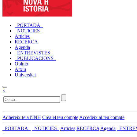
_PORTADA_
_NOTICIES_
Articles
RECERCA
Agenda
_ENTREVISTES_
_PUBLICACIONS_
Opinió
Arxiu
Universitat
×
Adhereix-te a l'INH
Crea el teu compte
Accedeix al teu compte
_PORTADA_
_NOTICIES_
Articles
RECERCA
Agenda
_ENTRE