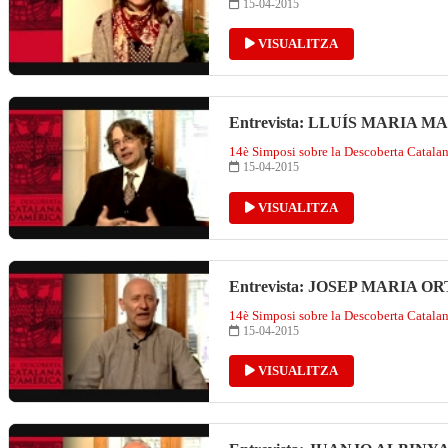
15-04-2015
VISUALITZA
Entrevista: LLUÍS MARIA 
14è Simposi sobre la Descoberta Catala
15-04-2015
VISUALITZA
Entrevista: JOSEP MARIA O
14è Simposi sobre la Descoberta Catala
15-04-2015
VISUALITZA