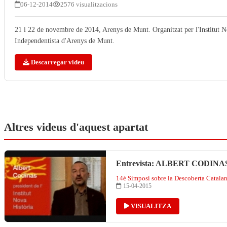
06-12-2014
2576 visualitzacions
21 i 22 de novembre de 2014, Arenys de Munt. Organitzat per l'Institut N
Independentista d'Arenys de Munt.
Descarregar videu
Altres videus d'aquest apartat
Entrevista: ALBERT CODINA
14è Simposi sobre la Descoberta Catala
15-04-2015
VISUALITZA