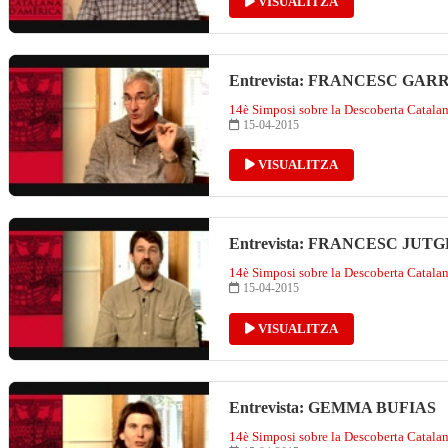
VISUALITZA
Entrevista: FRANCESC GAR
14è Simposi sobre la Descoberta Catala
15-04-2015
VISUALITZA
Entrevista: FRANCESC JUT
14è Simposi sobre la Descoberta Catala
15-04-2015
VISUALITZA
Entrevista: GEMMA BUFIAS
14è Simposi sobre la Descoberta Catala