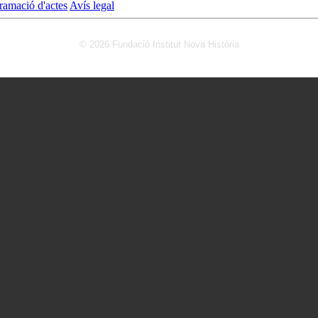
ramació d'actes
Avís legal
© 2026 Fundació Institut Nova Història