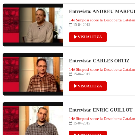
Entrevista: ANDREU MARFU
14è Simposi sobre la Descoberta Catala
15-04-2015
VISUALITZA
Entrevista: CARLES ORTIZ
14è Simposi sobre la Descoberta Catala
15-04-2015
VISUALITZA
Entrevista: ENRIC GUILLOT
14è Simposi sobre la Descoberta Catala
15-04-2015