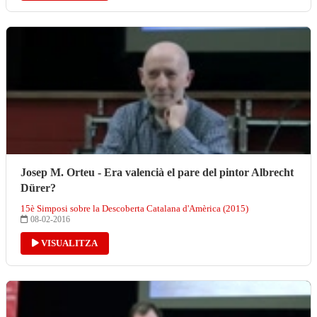
Josep M. Orteu - Era valencià el pare del pintor Albrecht
Dürer?
15è Simposi sobre la Descoberta Catalana d'Amèrica (2015)
08-02-2016
VISUALITZA