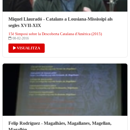
Miquel Llauradó - Catalans a Lousiana-Mississipi als
segles XVII-XIX
15è Simposi sobre la Descoberta Catalana d'Amèrica (2015)
08-02-2016
VISUALITZA
Felip Rodríguez - Magalhães, Magallanes, Magellan,
Magallón