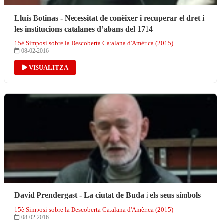
Lluís Botinas - Necessitat de conèixer i recuperar el dret i
les institucions catalanes d’abans del 1714
15è Simposi sobre la Descoberta Catalana d'Amèrica (2015)
08-02-2016
VISUALITZA
David Prendergast - La ciutat de Buda i els seus símbols
15è Simposi sobre la Descoberta Catalana d'Amèrica (2015)
08-02-2016