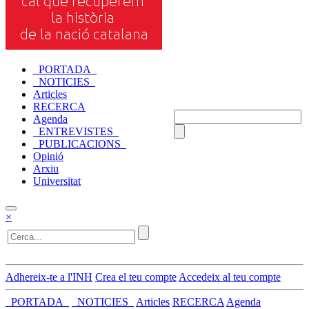
_PORTADA_
_NOTICIES_
Articles
RECERCA
Agenda
_ENTREVISTES_
_PUBLICACIONS_
Opinió
Arxiu
Universitat
×
Adhereix-te a l'INH
Crea el teu compte
Accedeix al teu compte
_PORTADA_
_NOTICIES_
Articles
RECERCA
Agenda