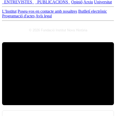
_ENTREVISTES_
_PUBLICACIONS_
Opinió
Arxiu
Universitat
L'Institut
Poseu-vos en contacte amb nosaltres
Butlletí electrònic
Programació d'actes
Avís legal
© 2026 Fundació Institut Nova Història