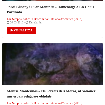
Jordi Bilbeny i Pilar Montoliu - Homenatge a En Caius
Parellada
15è Simposi sobre la Descoberta Catalana d'Amèrica (2015)
20-03-2016 ·
Durada: 4m
VISUALITZA
Montse Montesinos - Els Serrats dels Moros, al Solsonès:
uns espais religiosos oblidats
15è Simposi sobre la Descoberta Catalana d'Amèrica (2015)