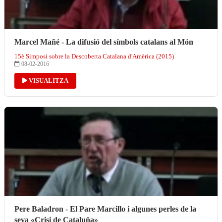
Marcel Mañé - La difusió del símbols catalans al Món
15è Simposi sobre la Descoberta Catalana d'Amèrica (2015)
08-02-2016
VISUALITZA
Pere Baladron - El Pare Marcillo i algunes perles de la
seva «Crisi de Cataluña»