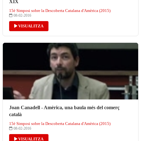
XIX
15è Simposi sobre la Descoberta Catalana d'Amèrica (2015)
08-02-2016
VISUALITZA
Joan Canadell - Amèrica, una baula més del comerç
català
15è Simposi sobre la Descoberta Catalana d'Amèrica (2015)
08-02-2016
VISUALITZA