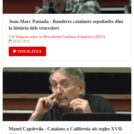
Joan-Marc Passada - Banderes catalanes sepultades dins
la història dels vencedors
15è Simposi sobre la Descoberta Catalana d'Amèrica (2015)
08-02-2016
VISUALITZA
Manel Capdevila - Catalans a Califòrnia als segles XVII-