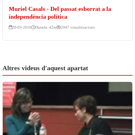
Muriel Casals - Del passat esborrat a la
independència política
20-03-2016
Durada: 42m
2947 visualitzacions
Altres videus d'aquest apartat