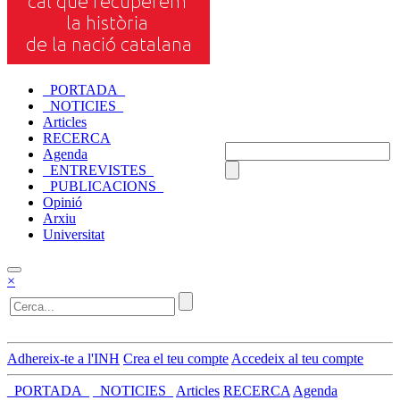
_PORTADA_
_NOTICIES_
Articles
RECERCA
Agenda
_ENTREVISTES_
_PUBLICACIONS_
Opinió
Arxiu
Universitat
×
Adhereix-te a l'INH
Crea el teu compte
Accedeix al teu compte
_PORTADA_
_NOTICIES_
Articles
RECERCA
Agenda