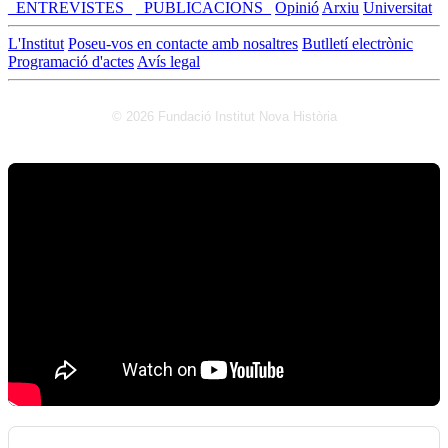
_ENTREVISTES_
_PUBLICACIONS_
Opinió
Arxiu
Universitat
L'Institut
Poseu-vos en contacte amb nosaltres
Butlletí electrònic
Programació d'actes
Avís legal
© 2026 Fundació Institut Nova Història