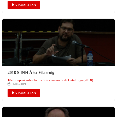
VISUALITZA
2018 S INH Àlex Vilarroig
18è Simposi sobre la història censurada de Catalunya (2018)
11-01-2019
VISUALITZA