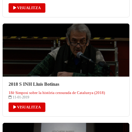
VISUALITZA
2018 S INH Lluís Botinas
18è Simposi sobre la història censurada de Catalunya (2018)
11-01-2019
VISUALITZA