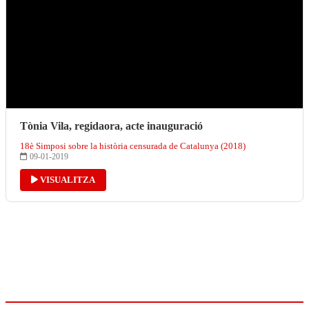
Tònia Vila, regidaora, acte inauguració
18è Simposi sobre la història censurada de Catalunya (2018)
09-01-2019
VISUALITZA