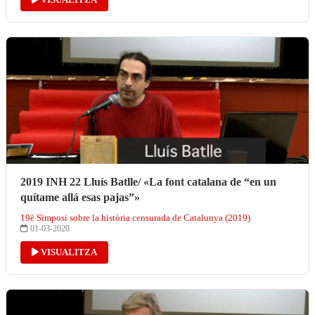
2019 INH 22 Lluís Batlle/ «La font catalana de “en un
quítame allá esas pajas”»
19è Simposi sobre la història censurada de Catalunya (2019)
01-03-2020
VISUALITZA