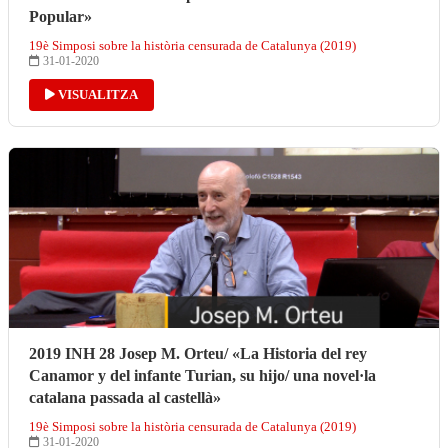
Popular»
19è Simposi sobre la història censurada de Catalunya (2019)
31-01-2020
VISUALITZA
2019 INH 28 Josep M. Orteu/ «La Historia del rey
Canamor y del infante Turian, su hijo/ una novel·la
catalana passada al castellà»
19è Simposi sobre la història censurada de Catalunya (2019)
31-01-2020