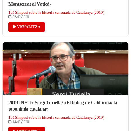
Montserrat al Vaticà»
19è Simposi sobre la història censurada de Catalunya (2019)
22-02-2020
VISUALITZA
2019 INH 17 Sergi Turiella/ «El bateig de Califòrnia/ la
toponímia catalana»
19è Simposi sobre la història censurada de Catalunya (2019)
14-02-2020