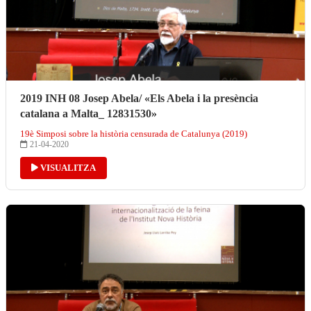
2019 INH 08 Josep Abela/ «Els Abela i la presència
catalana a Malta_ 12831530»
19è Simposi sobre la història censurada de Catalunya (2019)
21-04-2020
VISUALITZA