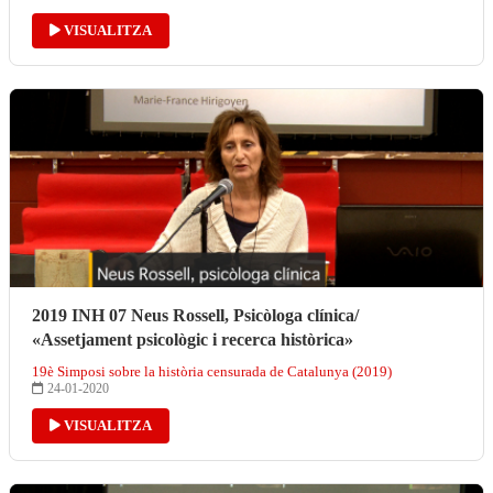
VISUALITZA
2019 INH 07 Neus Rossell, Psicòloga clínica/
«Assetjament psicològic i recerca històrica»
19è Simposi sobre la història censurada de Catalunya (2019)
24-01-2020
VISUALITZA