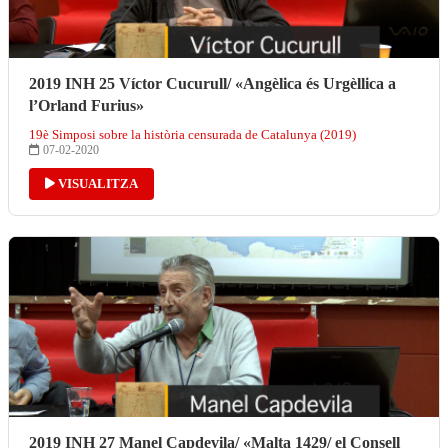
2019 INH 25 Víctor Cucurull/ «Angèlica és Urgèllica a
l’Orland Furius»
19è Simposi sobre la història censurada de Catalunya (2019)
07-02-2020
VISUALITZA
2019 INH 27 Manel Capdevila/ «Malta 1429/ el Consell