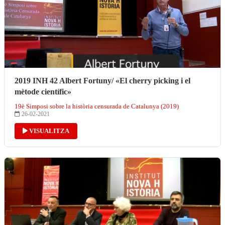
2019 INH 42 Albert Fortuny/ «El cherry picking i el
mètode científic»
19è Simposi sobre la història censurada de Catalunya (2019)
26-02-2021
VISUALITZA