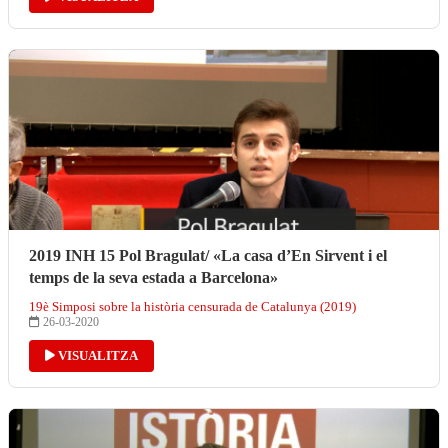
2019 INH 15 Pol Bragulat/ «La casa d’En Sirvent i el
temps de la seva estada a Barcelona»
19è Simposi sobre la història censurada de Catalunya (2019)
26-03-2020
VISUALITZA