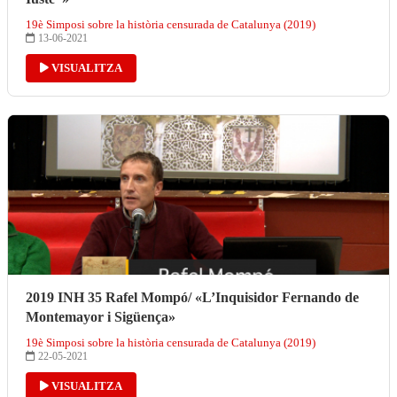
19è Simposi sobre la història censurada de Catalunya (2019)
13-06-2021
VISUALITZA
2019 INH 35 Rafel Mompó/ «L’Inquisidor Fernando de
Montemayor i Sigüença»
19è Simposi sobre la història censurada de Catalunya (2019)
22-05-2021
VISUALITZA