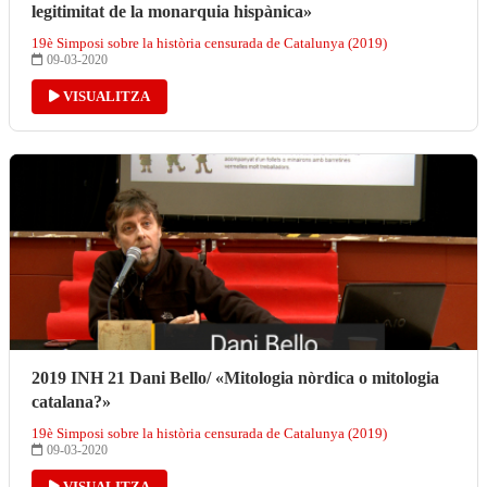
legitimitat de la monarquia hispànica»
19è Simposi sobre la història censurada de Catalunya (2019)
09-03-2020
VISUALITZA
2019 INH 21 Dani Bello/ «Mitologia nòrdica o mitologia
catalana?»
19è Simposi sobre la història censurada de Catalunya (2019)
09-03-2020
VISUALITZA