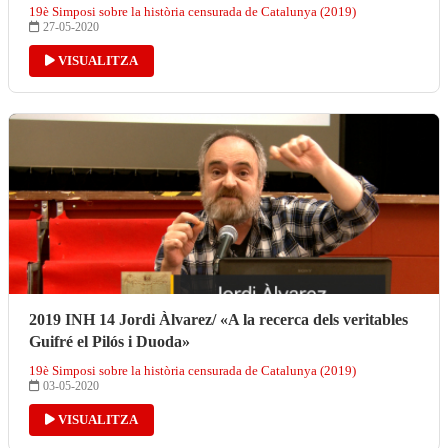
19è Simposi sobre la història censurada de Catalunya (2019)
27-05-2020
VISUALITZA
2019 INH 14 Jordi Àlvarez/ «A la recerca dels veritables
Guifré el Pilós i Duoda»
19è Simposi sobre la història censurada de Catalunya (2019)
03-05-2020
VISUALITZA