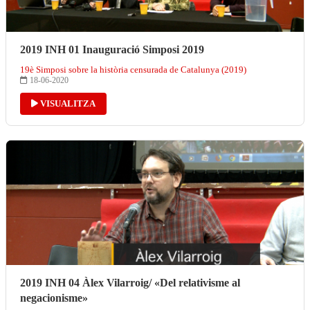
2019 INH 01 Inauguració Simposi 2019
19è Simposi sobre la història censurada de Catalunya (2019)
18-06-2020
VISUALITZA
2019 INH 04 Àlex Vilarroig/ «Del relativisme al
negacionisme»