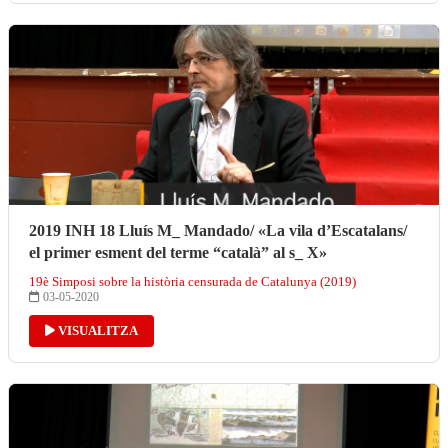
2019 INH 18 Lluís M_ Mandado/ «La vila d’Escatalans/
el primer esment del terme “català” al s_ X»
19è Simposi sobre la història censurada de Catalunya (2019)
03-05-2020
VISUALITZA