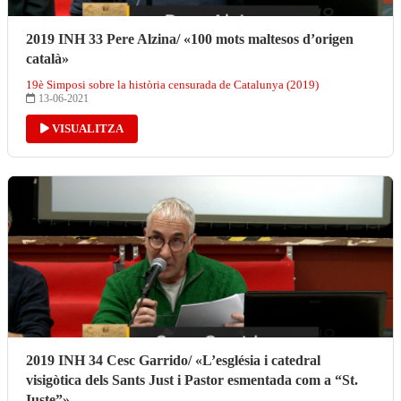
2019 INH 33 Pere Alzina/ «100 mots maltesos d’origen
català»
19è Simposi sobre la història censurada de Catalunya (2019)
13-06-2021
VISUALITZA
2019 INH 34 Cesc Garrido/ «L’església i catedral
visigòtica dels Sants Just i Pastor esmentada com a “St.
Iuste”»