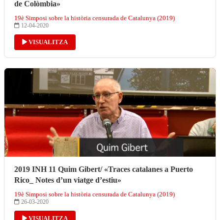
de Colòmbia»
19è Simposi sobre la història censurada de Catalunya (2019)
12-04-2020
VISUALITZA
2019 INH 11 Quim Gibert/ «Traces catalanes a Puerto
Rico_ Notes d’un viatge d’estiu»
19è Simposi sobre la història censurada de Catalunya (2019)
26-03-2020
VISUALITZA