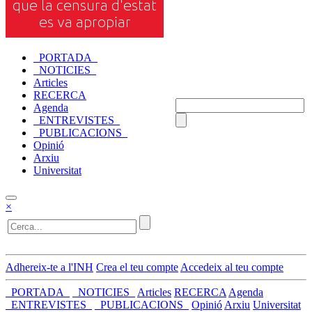
_PORTADA_
_NOTICIES_
Articles
RECERCA
Agenda
_ENTREVISTES_
_PUBLICACIONS_
Opinió
Arxiu
Universitat
×
Adhereix-te a l'INH
Crea el teu compte
Accedeix al teu compte
_PORTADA_
_NOTICIES_
Articles
RECERCA
Agenda
_ENTREVISTES_
_PUBLICACIONS_
Opinió
Arxiu
Universitat