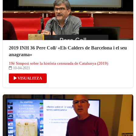
2019 INH 36 Pere Coll/ «Els Calders de Barcelona i el seu
anagrama»
19è Simposi sobre la història censurada de Catalunya (2019)
10-04-2021
VISUALITZA