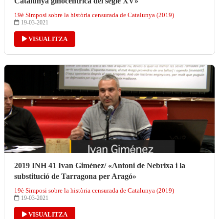
Catalunya ginocèntrica del segle XV»
19è Simposi sobre la història censurada de Catalunya (2019)
19-03-2021
VISUALITZA
2019 INH 41 Ivan Giménez/ «Antoni de Nebrixa i la
substitució de Tarragona per Aragó»
19è Simposi sobre la història censurada de Catalunya (2019)
19-03-2021
VISUALITZA