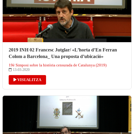
2019 INH 02 Francesc Jutglar/ «L’horta d’En Ferran
Colom a Barcelona_ Una proposta d’ubicació»
19è Simposi sobre la història censurada de Catalunya (2019)
13-03-2020
VISUALITZA