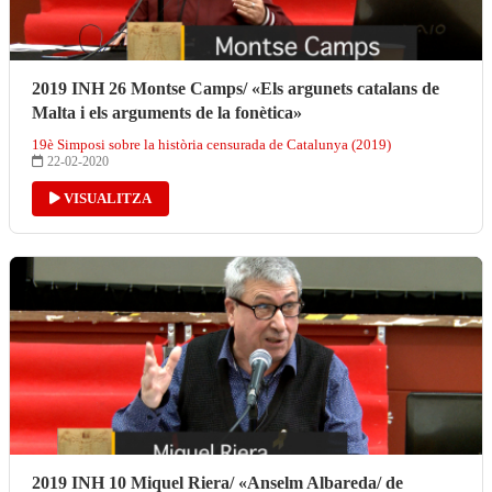
2019 INH 26 Montse Camps/ «Els argunets catalans de
Malta i els arguments de la fonètica»
19è Simposi sobre la història censurada de Catalunya (2019)
22-02-2020
VISUALITZA
2019 INH 10 Miquel Riera/ «Anselm Albareda/ de