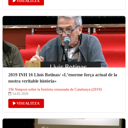
VISUALITZA
2019 INH 16 Lluís Botinas/ «L’enorme força actual de la
nostra veritable història»
19è Simposi sobre la història censurada de Catalunya (2019)
14-02-2020
VISUALITZA