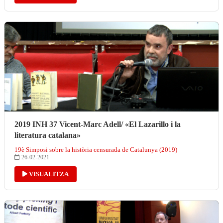
2019 INH 37 Vicent-Marc Adell/ «El Lazarillo i la
literatura catalana»
19è Simposi sobre la història censurada de Catalunya (2019)
26-02-2021
VISUALITZA