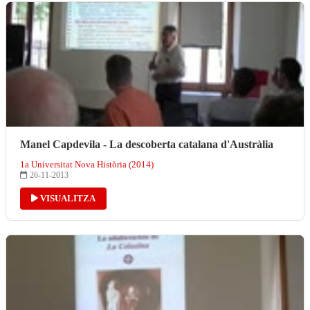
Manel Capdevila - La descoberta catalana d'Austràlia
1a Universitat Nova Història (2014)
26-11-2013
VISUALITZA