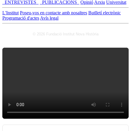
_ENTREVISTES_
_PUBLICACIONS_
Opinió
Arxiu
Universitat
L'Institut
Poseu-vos en contacte amb nosaltres
Butlletí electrònic
Programació d'actes
Avís legal
© 2026 Fundació Institut Nova Història