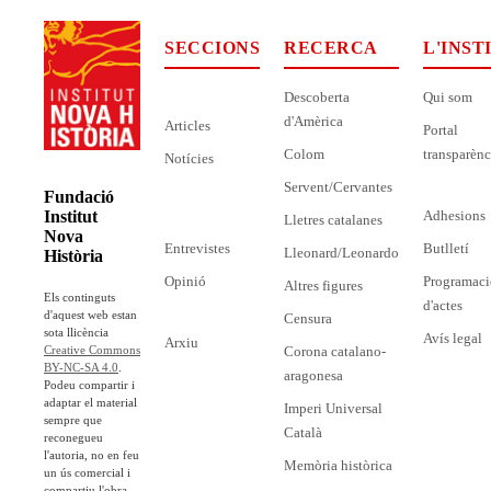
SECCIONS
RECERCA
L'INST
Descoberta
Qui som
d'Amèrica
Articles
Portal
Colom
transparènc
Notícies
Servent/Cervantes
Fundació
Adhesions
Institut
Lletres catalanes
Nova
Entrevistes
Butlletí
Lleonard/Leonardo
Història
Opinió
Programaci
Altres figures
Els continguts
d'actes
d'aquest web estan
Censura
sota llicència
Avís legal
Arxiu
Corona catalano-
Creative Commons
BY-NC-SA 4.0
.
aragonesa
Podeu compartir i
adaptar el material
Imperi Universal
sempre que
Català
reconegueu
l'autoria, no en feu
Memòria històrica
un ús comercial i
compartiu l'obra