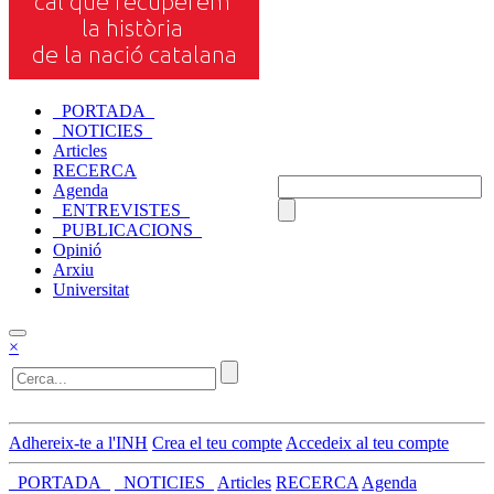
_PORTADA_
_NOTICIES_
Articles
RECERCA
Agenda
_ENTREVISTES_
_PUBLICACIONS_
Opinió
Arxiu
Universitat
×
Adhereix-te a l'INH
Crea el teu compte
Accedeix al teu compte
_PORTADA_
_NOTICIES_
Articles
RECERCA
Agenda