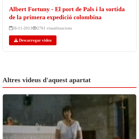
Albert Fortuny - El port de Pals i la sortida
de la primera expedició colombina
26-11-2013
2761 visualitzacions
Descarregar videu
Altres videus d'aquest apartat