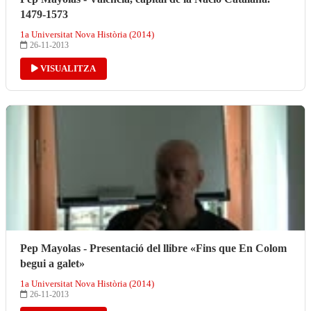
1479-1573
1a Universitat Nova Història (2014)
26-11-2013
VISUALITZA
Pep Mayolas - Presentació del llibre «Fins que En Colom
begui a galet»
1a Universitat Nova Història (2014)
26-11-2013