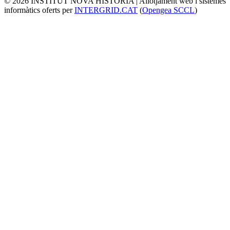
© 2026 INSTITUT NOVA HISTÒRIA | Allotjament web i sistemes
informàtics oferts per
INTERGRID.CAT
(
Opengea SCCL
)