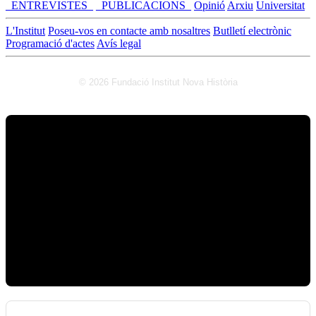
_ENTREVISTES_
_PUBLICACIONS_
Opinió
Arxiu
Universitat
L'Institut
Poseu-vos en contacte amb nosaltres
Butlletí electrònic
Programació d'actes
Avís legal
© 2026 Fundació Institut Nova Història