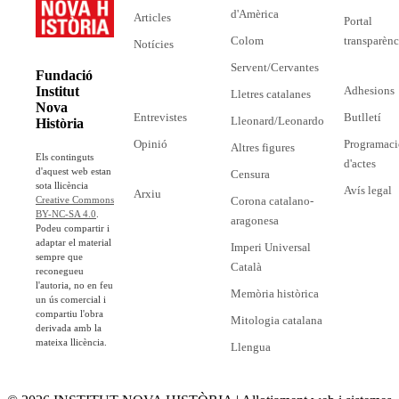
d'Amèrica
Articles
Portal
Colom
transparènc
Notícies
Servent/Cervantes
Fundació
Adhesions
Institut
Lletres catalanes
Nova
Entrevistes
Butlletí
Lleonard/Leonardo
Història
Opinió
Programaci
Altres figures
Els continguts
d'actes
d'aquest web estan
Censura
sota llicència
Avís legal
Arxiu
Corona catalano-
Creative Commons
BY-NC-SA 4.0
.
aragonesa
Podeu compartir i
adaptar el material
Imperi Universal
sempre que
Català
reconegueu
l'autoria, no en feu
Memòria històrica
un ús comercial i
compartiu l'obra
Mitologia catalana
derivada amb la
mateixa llicència.
Llengua