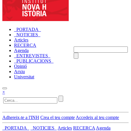
_PORTADA_
_NOTICIES_
Articles
RECERCA
Agenda
_ENTREVISTES_
_PUBLICACIONS_
Opinió
Arxiu
Universitat
×
Adhereix-te a l'INH
Crea el teu compte
Accedeix al teu compte
_PORTADA_
_NOTICIES_
Articles
RECERCA
Agenda