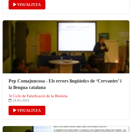
VISUALITZA
Pep Comajuncosa - Els errors lingüístics de ‘Cervantes’ i
la llengua catalana
3r Cicle de Falsificació de la Història
24-01-2014
VISUALITZA