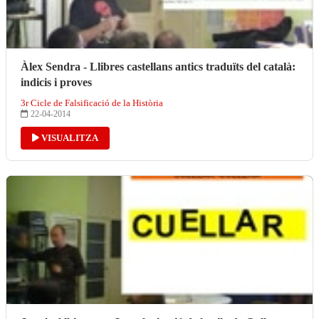
Àlex Sendra - Llibres castellans antics traduïts del català:
indicis i proves
3r Cicle de Falsificació de la Història
22-04-2014
VISUALITZA