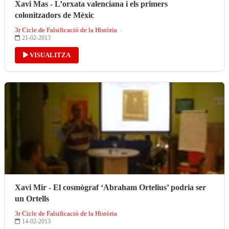
Xavi Mas - L’orxata valenciana i els primers
colonitzadors de Mèxic
3r Cicle de Falsificació de la Història
21-02-2013
VISUALITZA
Xavi Mir - El cosmògraf ‘Abraham Ortelius’ podria ser
un Ortells
3r Cicle de Falsificació de la Història
14-02-2013