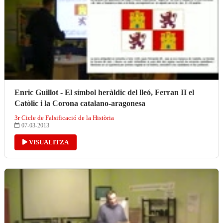
Enric Guillot - El símbol heràldic del lleó, Ferran II el
Catòlic i la Corona catalano-aragonesa
3r Cicle de Falsificació de la Història
07-03-2013
VISUALITZA