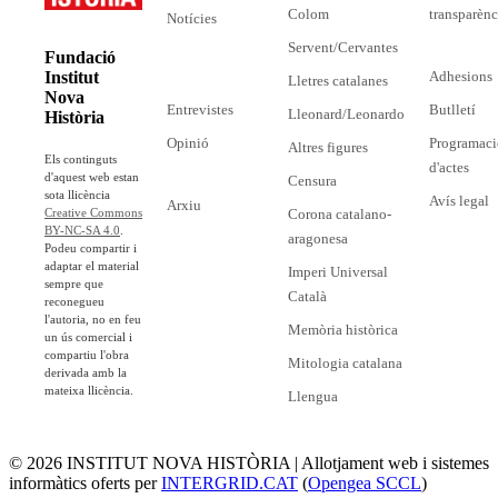
Colom
transparènc
Notícies
Servent/Cervantes
Fundació
Adhesions
Institut
Lletres catalanes
Nova
Entrevistes
Butlletí
Lleonard/Leonardo
Història
Opinió
Programaci
Altres figures
Els continguts
d'actes
d'aquest web estan
Censura
sota llicència
Avís legal
Arxiu
Corona catalano-
Creative Commons
BY-NC-SA 4.0
.
aragonesa
Podeu compartir i
adaptar el material
Imperi Universal
sempre que
Català
reconegueu
l'autoria, no en feu
Memòria històrica
un ús comercial i
compartiu l'obra
Mitologia catalana
derivada amb la
mateixa llicència.
Llengua
© 2026 INSTITUT NOVA HISTÒRIA | Allotjament web i sistemes
informàtics oferts per
INTERGRID.CAT
(
Opengea SCCL
)