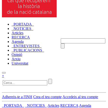
_PORTADA_
_NOTICIES_
Articles
RECERCA
Agenda
_ENTREVISTES_
_PUBLICACIONS_
Opinió
Arxiu
Universitat
×
Adhereix-te a l'INH
Crea el teu compte
Accedeix al teu compte
_PORTADA_
_NOTICIES_
Articles
RECERCA
Agenda