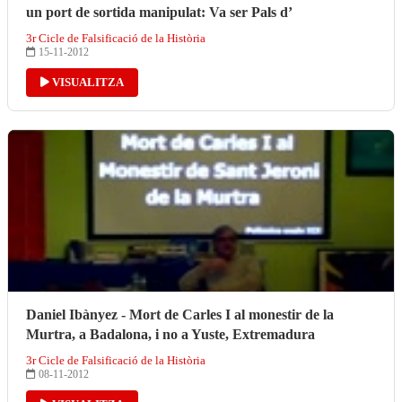
un port de sortida manipulat: Va ser Pals d’
3r Cicle de Falsificació de la Història
15-11-2012
VISUALITZA
Daniel Ibànyez - Mort de Carles I al monestir de la
Murtra, a Badalona, i no a Yuste, Extremadura
3r Cicle de Falsificació de la Història
08-11-2012