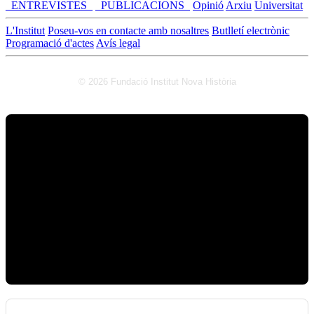
_ENTREVISTES_
_PUBLICACIONS_
Opinió
Arxiu
Universitat
L'Institut
Poseu-vos en contacte amb nosaltres
Butlletí electrònic
Programació d'actes
Avís legal
© 2026 Fundació Institut Nova Història